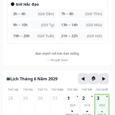
🌑 Giờ Hắc đạo
3h – 4h
(Giờ Dần)
7h – 8h
(Giờ Thìn)
9h – 10h
(Giờ Tỵ)
13h – 14h
(Giờ Mùi)
19h – 20h
(Giờ Tuất)
21h – 22h
(Giờ Hợi)
Bạn mạnh mẽ hơn bạn tưởng.
— Khuyết Danh
Lịch Tháng 6 Năm 2029
THỨ HAI
THỨ BA
THỨ TƯ
THỨ NĂM
THỨ SÁU
THỨ BẢY
CHỦ NHẬT
28
29
30
31
1
2
3
20/4
21/4
22/4
🐕
🐖
🐀
Nhâm Tuất
Quý Hợi
Giáp Tý