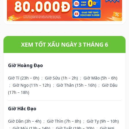
XEM TỐT XẤU NGÀY 3 THÁNG 6
Giờ Hoàng Đạo
Giờ Tí (23h – 0h)
;
Giờ Sửu (1h – 2h)
;
Giờ Mão (5h – 6h)
;
Giờ Ngọ (11h – 12h)
;
Giờ Thân (15h – 16h)
;
Giờ Dậu
(17h – 18h)
Giờ Hắc Đạo
Giờ Dần (3h – 4h)
;
Giờ Thìn (7h – 8h)
;
Giờ Tỵ (9h – 10h)
;
Giờ Mùi (13h – 14h)
;
Giờ Tuất (19h – 20h)
;
Giờ Hợi