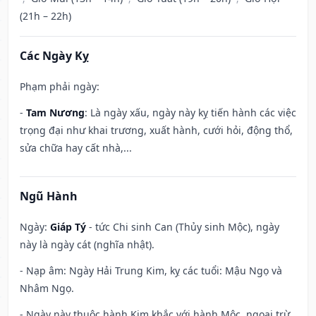
(21h – 22h)
Các Ngày Kỵ
Phạm phải ngày:
-
Tam Nương
: Là ngày xấu, ngày này kỵ tiến hành các việc
trọng đại như khai trương, xuất hành, cưới hỏi, động thổ,
sửa chữa hay cất nhà,...
Ngũ Hành
Ngày:
Giáp Tý
- tức Chi sinh Can (Thủy sinh Mộc), ngày
này là ngày cát (nghĩa nhật).
- Nạp âm: Ngày Hải Trung Kim, kỵ các tuổi: Mậu Ngọ và
Nhâm Ngọ.
- Ngày này thuộc hành Kim khắc với hành Mộc, ngoại trừ