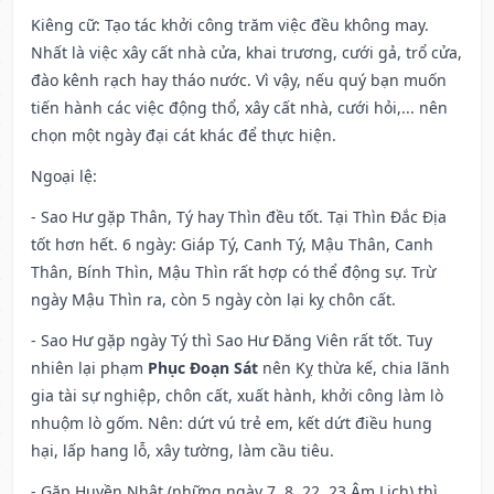
Kiêng cữ
: Tạo tác khởi công trăm việc đều không may.
Nhất là việc xây cất nhà cửa, khai trương, cưới gả, trổ cửa,
đào kênh rạch hay tháo nước. Vì vậy, nếu quý bạn muốn
tiến hành các việc động thổ, xây cất nhà, cưới hỏi,... nên
chọn một ngày đại cát khác để thực hiện.
Ngoại lệ
:
- Sao Hư gặp Thân, Tý hay Thìn đều tốt. Tại Thìn Đắc Địa
tốt hơn hết. 6 ngày: Giáp Tý, Canh Tý, Mậu Thân, Canh
Thân, Bính Thìn, Mậu Thìn rất hợp có thể động sự. Trừ
ngày Mậu Thìn ra, còn 5 ngày còn lại kỵ chôn cất.
- Sao Hư gặp ngày Tý thì Sao Hư Đăng Viên rất tốt. Tuy
nhiên lại phạm
Phục Đoạn Sát
nên Kỵ thừa kế, chia lãnh
gia tài sự nghiệp, chôn cất, xuất hành, khởi công làm lò
nhuộm lò gốm. Nên: dứt vú trẻ em, kết dứt điều hung
hại, lấp hang lỗ, xây tường, làm cầu tiêu.
- Gặp Huyền Nhật (những ngày 7, 8, 22, 23 Âm Lịch) thì