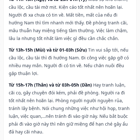
cầu lộc, cầu tài mờ mịt. Kiện cáo tốt nhất nên hoãn lại.
Người đi xa chưa có tin về. Mất tiền, mất của nếu đi
hướng Nam thì tìm nhanh mới thấy. Đề phòng tranh cãi,
mâu thuẫn hay miệng tiếng tầm thường. Việc làm chậm,
lâu la nhưng tốt nhất làm việc gì đều cần chắc chắn.
Từ 13h-15h (Mùi) và từ 01-03h (Sửu)
Tin vui sắp tới, nếu
cầu lộc, cầu tài thì đi hướng Nam. Đi công việc gặp gỡ có
nhiều may mắn. Người đi có tin về. Nếu chăn nuôi đều
gặp thuận lợi.
Từ 15h-17h (Thân) và từ 03h-05h (Dần)
Hay tranh luận,
cãi cọ, gây chuyện đói kém, phải đề phòng. Người ra đi
tốt nhất nên hoãn lại. Phòng người người nguyền rủa,
tránh lây bệnh. Nói chung những việc như hội họp, tranh
luận, việc quan,…nên tránh đi vào giờ này. Nếu bắt buộc
phải đi vào giờ này thì nên giữ miệng để hạn ché gây ẩu
đả hay cãi nhau.