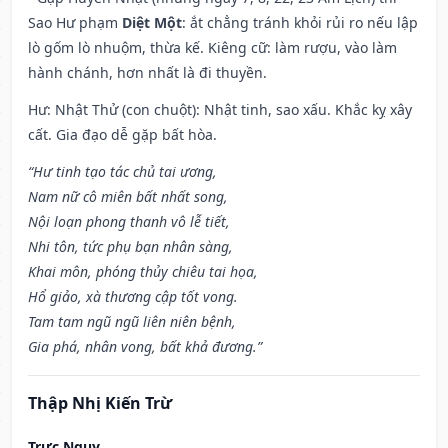
Sao Hư phạm
Diệt Một
: ắt chẳng tránh khỏi rủi ro nếu lập
lò gốm lò nhuộm, thừa kế. Kiêng cữ: làm rượu, vào làm
hành chánh, hơn nhất là đi thuyền.
Hư: Nhật Thử (con chuột): Nhật tinh, sao xấu. Khắc kỵ xây
cất. Gia đạo dễ gặp bất hòa.
“Hư tinh tạo tác chủ tai ương,
Nam nữ cô miên bất nhất song,
Nội loạn phong thanh vô lễ tiết,
Nhi tôn, tức phụ bạn nhân sàng,
Khai môn, phóng thủy chiêu tai họa,
Hổ giảo, xà thương cập tốt vong.
Tam tam ngũ ngũ liên niên bệnh,
Gia phá, nhân vong, bất khả đương.”
Thập Nhị Kiến Trừ
Trực Nguy