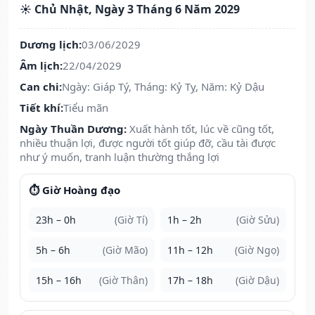
☀️ Chủ Nhật, Ngày 3 Tháng 6 Năm 2029
Dương lịch:
03/06/2029
Âm lịch:
22/04/2029
Can chi:
Ngày: Giáp Tý, Tháng: Kỷ Tỵ, Năm: Kỷ Dậu
Tiết khí:
Tiểu mãn
Ngày Thuần Dương:
Xuất hành tốt, lúc về cũng tốt,
nhiều thuận lợi, được người tốt giúp đỡ, cầu tài được
như ý muốn, tranh luận thường thắng lợi
⏱️ Giờ Hoàng đạo
23h – 0h
(Giờ Tí)
1h – 2h
(Giờ Sửu)
5h – 6h
(Giờ Mão)
11h – 12h
(Giờ Ngọ)
15h – 16h
(Giờ Thân)
17h – 18h
(Giờ Dậu)