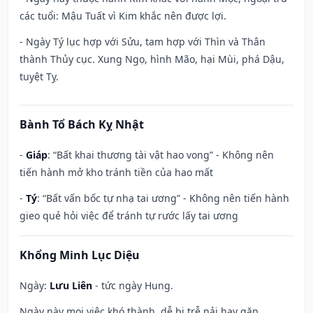
các tuổi: Mậu Tuất vì Kim khắc nên được lợi.
- Ngày Tý lục hợp với Sửu, tam hợp với Thìn và Thân
thành Thủy cục. Xung Ngọ, hình Mão, hại Mùi, phá Dậu,
tuyệt Tỵ.
Bành Tổ Bách Kỵ Nhật
-
Giáp
: “Bất khai thương tài vật hao vong” - Không nên
tiến hành mở kho tránh tiền của hao mất
-
Tý
: “Bất vấn bốc tự nhạ tai ương” - Không nên tiến hành
gieo quẻ hỏi việc để tránh tự rước lấy tai ương
Khổng Minh Lục Diệu
Ngày:
Lưu Liên
- tức ngày Hung.
Ngày này mọi việc khó thành, dễ bị trễ nải hay gặp