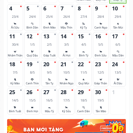
4
5
6
7
8
9
10
23/4
24/4
25/4
26/4
27/4
28/4
29/4
🐂
🐅
🐈
🐉
🐍
🐎
🐐
Ất Sửu
Bính Dần
Đinh Mão
Mậu Thìn
Kỷ Tỵ
Canh Ngọ
Tân Mùi
11
12
13
14
15
16
17
30/4
1/5
2/5
3/5
4/5
5/5
6/5
🐒
🐓
🐕
🐖
🐀
🐂
🐅
Nhâm Thân
Quý Dậu
Giáp Tuất
Ất Hợi
Bính Tý
Đinh Sửu
Mậu Dần
18
19
20
21
22
23
24
7/5
8/5
9/5
10/5
11/5
12/5
13/5
🐈
🐉
🐍
🐎
🐐
🐒
🐓
Kỷ Mão
Canh Thìn
Tân Tỵ
Nhâm Ngọ
Quý Mùi
Giáp Thân
Ất Dậu
25
26
27
28
29
30
1
14/5
15/5
16/5
17/5
18/5
19/5
🐕
🐖
🐀
🐂
🐅
🐈
Bính Tuất
Đinh Hợi
Mậu Tý
Kỷ Sửu
Canh Dần
Tân Mão