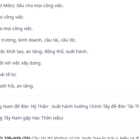
t Môn): Xấu cho mọi công việc.
i công việc.
o mọi công việc.
 trương, kinh doanh, cầu tài, cầu lộc.
việc khởi tạo, an táng, động thổ, xuất hành.
ối với việc xây dựng.
ái tế tự.
ưới hỏi, an táng.
Nam để đón 'Hỷ Thần'. Xuất hành hướng Chính Tây để đón 'Tài Th
g Tây Nam gặp Hạc Thần (xấu)
ừ 23h-01h (Tý)
Cầu tài thì không có lợi, hoặc hay bị trái ý. Nếu ra 