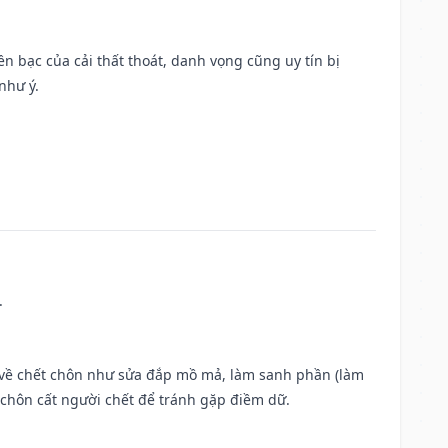
Tiền bạc của cải thất thoát, danh vọng cũng uy tín bị
như ý.
.
ộc về chết chôn như sửa đắp mồ mả, làm sanh phần (làm
chôn cất người chết để tránh gặp điềm dữ.