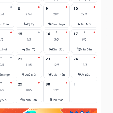
8
9
10
6/4
27/4
28/4
29/4
🐍
🐎
🐐
u Thìn
Kỷ Tỵ
Canh Ngọ
Tân Mùi
⭐
⭐
15
16
17
3/5
4/5
5/5
6/5
🐀
🐂
🐅
Ất Hợi
Bính Tý
Đinh Sửu
Mậu Dần
⭐
22
23
24
0/5
11/5
12/5
13/5
🐐
🐒
🐓
âm Ngọ
Quý Mùi
Giáp Thân
Ất Dậu
⭐
29
30
1
7/5
18/5
19/5
🐅
🐈
ỷ Sửu
Canh Dần
Tân Mão