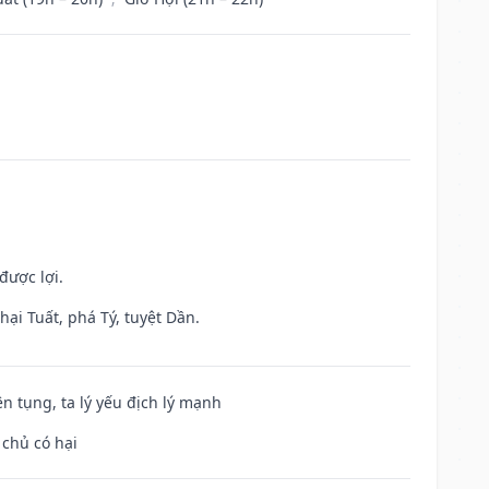
được lợi.
ại Tuất, phá Tý, tuyệt Dần.
ện tụng, ta lý yếu địch lý mạnh
 chủ có hại