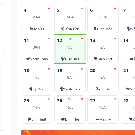
4
5
6
7
23/4
24/4
25/4
2
🐂
🐅
🐈
🐉
Ất Sửu
Bính Dần
Đinh Mão
Mậ
🌙
11
12
13
14
30/4
1/5
2/5
🐒
🐓
🐕
🐖
Nhâm Thân
Quý Dậu
Giáp Tuất
18
19
20
21
7/5
8/5
9/5
1
🐈
🐉
🐍
🐎
Kỷ Mão
Canh Thìn
Tân Tỵ
Nh
🌕
25
26
27
28
14/5
15/5
16/5
1
🐕
🐖
🐀
🐂
Bính Tuất
Đinh Hợi
Mậu Tý
K