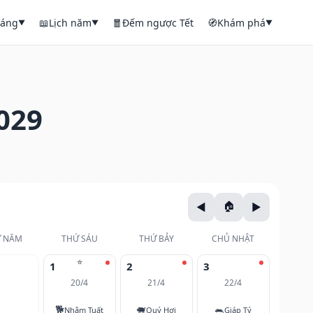
háng
📖
Lịch năm
🧧
Đếm ngược Tết
🧭
Khám phá
▼
▼
▼
029
 NĂM
THỨ SÁU
THỨ BẢY
CHỦ NHẬT
⭐
1
2
3
20/4
21/4
22/4
🐕
🐖
🐀
Nhâm Tuất
Quý Hợi
Giáp Tý