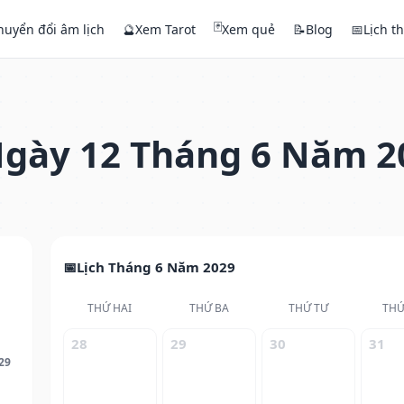
🃏
huyển đổi âm lịch
🔮
Xem Tarot
Xem quẻ
📝
Blog
📅
Lịch t
gày 12 Tháng 6 Năm 2
Lịch Tháng 6 Năm 2029
THỨ HAI
THỨ BA
THỨ TƯ
THỨ
28
29
30
31
29