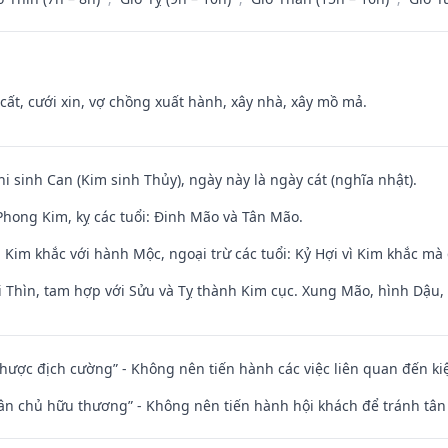
 cất, cưới xin, vợ chồng xuất hành, xây nhà, xây mồ mả.
hi sinh Can (Kim sinh Thủy), ngày này là ngày cát (nghĩa nhật).
hong Kim, kỵ các tuổi: Đinh Mão và Tân Mão.
Kim khắc với hành Mộc, ngoại trừ các tuổi: Kỷ Hợi vì Kim khắc mà 
 Thìn, tam hợp với Sửu và Tỵ thành Kim cục. Xung Mão, hình Dậu, h
 nhược địch cường” - Không nên tiến hành các việc liên quan đến ki
 tân chủ hữu thương” - Không nên tiến hành hội khách để tránh tân