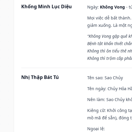
Khổng Minh Lục Diệu
Ngày:
Không Vong
- t
Mọi việc dễ bất thành. 
giảm xuống. Là một ng
“Không Vong gặp quẻ k
Bệnh tật khẩn thiết chẳ
Không thì ôn tiểu thê nh
Không thì trộm cắp phân
Nhị Thập Bát Tú
Tên sao
: Sao Chủy
Tên ngày
: Chủy Hỏa Hầ
Nên làm
: Sao Chủy khô
Kiêng cữ
: Khởi công t
mồ mã để sẵn), đóng t
Ngoại lệ
: