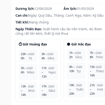
Dương lịch:
12/06/2029
Âm lịch:
01/05/2029
Can chi:
Ngày: Quý Dậu, Tháng: Canh Ngọ, Năm: Kỷ Dậu
Tiết khí:
Mang chủng
Ngày Thiên Đạo:
Xuất hành cầu tài nên tránh, dù được
cũng rất tốn kém, thất lý mà thua
⏱️ Giờ Hoàng đạo
🌑 Giờ Hắc đạo
1h –
(Giờ
7h –
(Giờ
23h –
(Giờ
3h –
(Giờ
2h
Sửu)
8h
Thìn)
0h
Tí)
4h
Dần)
9h –
(Giờ
15h
(Giờ
5h –
(Giờ
11h
(Giờ
10h
Tỵ)
–
Thân)
6h
Mão)
–
Ngọ)
16h
12h
19h
(Giờ
21h
(Giờ
13h
(Giờ
17h
(Giờ
–
Tuất)
–
Hợi)
–
Mùi)
–
Dậu)
20h
22h
14h
18h