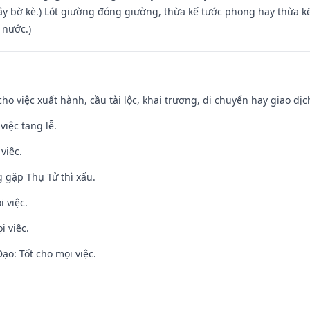
xây bờ kè.) Lót giường đóng giường, thừa kế tước phong hay thừa k
 nước.)
cho việc xuất hành, cầu tài lộc, khai trương, di chuyển hay giao dịc
việc tang lễ.
việc.
g gặp Thụ Tử thì xấu.
i việc.
i việc.
o: Tốt cho mọi việc.