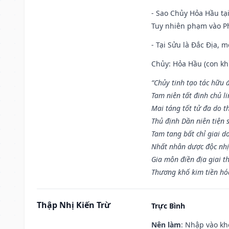
- Sao Chủy Hỏa Hầu tại
Tuy nhiên phạm vào Ph
- Tại Sửu là Đắc Địa, 
Chủy: Hỏa Hầu (con khỉ
“Chủy tinh tạo tác hữu 
Tam niên tất đinh chủ li
Mai táng tốt tử đa do t
Thủ định Dần niên tiện 
Tam tang bất chỉ giai d
Nhất nhân dược độc nhị
Gia môn điền địa giai t
Thương khố kim tiền hóa
Thập Nhị Kiến Trừ
Trực Bình
Nên làm
: Nhập vào kh