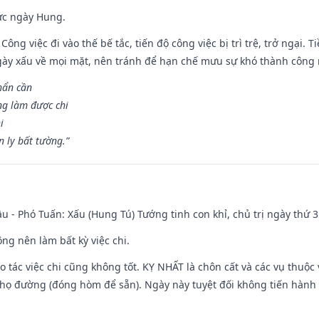
ức ngày Hung.
Công việc đi vào thế bế tắc, tiến độ công việc bị trì trệ, trở ngại. 
ày xấu về mọi mặt, nên tránh để hạn chế mưu sự khó thành công 
hẩn cần
ng làm được chi
i
 ly bất tường.”
u - Phó Tuấn: Xấu (Hung Tú) Tướng tinh con khỉ, chủ trị ngày thứ 3
ng nên làm bất kỳ việc chi.
ạo tác việc chi cũng không tốt. KỴ NHẤT là chôn cất và các vụ thu
họ đường (đóng hòm để sẵn). Ngày này tuyệt đối không tiến hành 