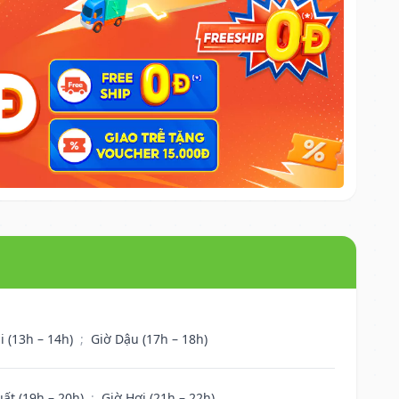
i (13h – 14h)
;
Giờ Dậu (17h – 18h)
uất (19h – 20h)
;
Giờ Hợi (21h – 22h)