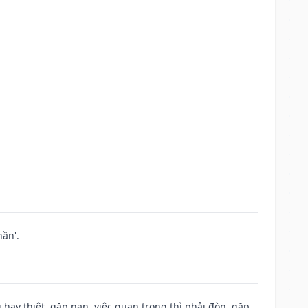
ần'.
đi hay thiệt, gặp nạn, việc quan trọng thì phải đòn, gặp