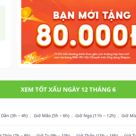
XEM TỐT XẤU NGÀY 12 THÁNG 6
 Dần (3h – 4h)
;
Giờ Mão (5h – 6h)
;
Giờ Ngọ (11h – 12h)
;
Giờ Mù
ờ Thìn (7h – 8h)
;
Giờ Tỵ (9h – 10h)
;
Giờ Thân (15h – 16h)
;
Giờ T