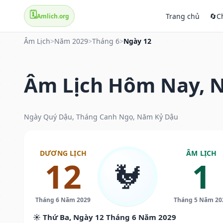
🗓️
Trang chủ
🔄
C
Amlich.org
Âm Lịch
>
Năm 2029
>
Tháng 6
>
Ngày 12
Âm Lịch Hôm Nay, N
Ngày Quý Dậu, Tháng Canh Ngọ, Năm Kỷ Dậu
DƯƠNG LỊCH
ÂM LỊCH
12
1
🐓
Tháng 6 Năm 2029
Tháng 5 Năm 20
☀️ Thứ Ba, Ngày 12 Tháng 6 Năm 2029