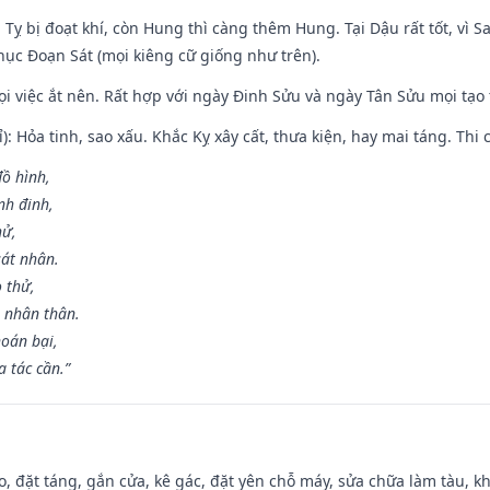
 Tỵ bị đoạt khí, còn Hung thì càng thêm Hung. Tại Dậu rất tốt, vì
ục Đoạn Sát (mọi kiêng cữ giống như trên).
mọi việc ắt nên. Rất hợp với ngày Đinh Sửu và ngày Tân Sửu mọi tạo
): Hỏa tinh, sao xấu. Khắc Kỵ xây cất, thưa kiện, hay mai táng. Thi 
đồ hình,
nh đinh,
hử,
sát nhân.
o thử,
 nhân thân.
hoán bại,
 tác cần.”
o, đặt táng, gắn cửa, kê gác, đặt yên chỗ máy, sửa chữa làm tàu, kh