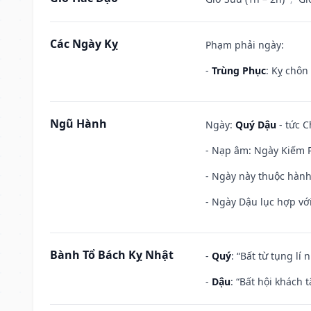
Các Ngày Kỵ
Phạm phải ngày:
-
Trùng Phục
: Kỵ chôn
Ngũ Hành
Ngày:
Quý Dậu
- tức C
- Nạp âm: Ngày Kiếm P
- Ngày này thuộc hành 
- Ngày Dậu lục hợp với
Bành Tổ Bách Kỵ Nhật
-
Quý
: “Bất từ tụng lí
-
Dậu
: “Bất hội khách