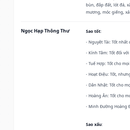
bùn, đắp đất, lót đá, 
mương, móc giếng, xả
Ngọc Hạp Thông Thư
Sao tốt
:
- Nguyệt Tài: Tốt nhất 
- Kính Tâm: Tốt đối với 
- Tuế Hợp: Tốt cho mọi 
- Hoạt Điệu: Tốt, nhưn
- Dân Nhật: Tốt cho mọ
- Hoàng Ân: Tốt cho mọ
- Minh Đường Hoàng Đạ
Sao xấu
: