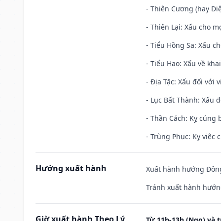
- Thiên Cương (hay Diệ
- Thiên Lại: Xấu cho mọ
- Tiểu Hồng Sa: Xấu ch
- Tiểu Hao: Xấu về khai
- Địa Tặc: Xấu đối với 
- Lục Bất Thành: Xấu đ
- Thần Cách: Kỵ cúng b
- Trùng Phục: Kỵ việc c
Hướng xuất hành
Xuất hành hướng Đông 
Tránh xuất hành hướn
Giờ xuất hành Theo Lý
Từ 11h-13h (Ngọ) và t