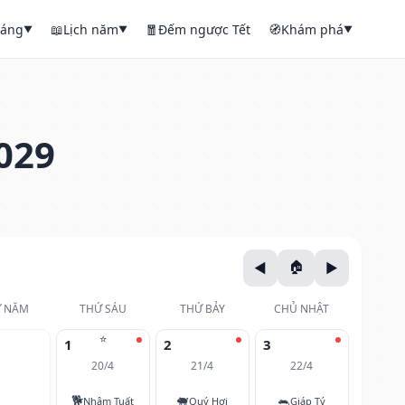
háng
📖
Lịch năm
🧧
Đếm ngược Tết
🧭
Khám phá
▼
▼
▼
029
 NĂM
THỨ SÁU
THỨ BẢY
CHỦ NHẬT
⭐
1
2
3
20/4
21/4
22/4
🐕
🐖
🐀
Nhâm Tuất
Quý Hợi
Giáp Tý