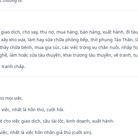
 thương bi.”
, giao dịch, cho vay, thu nợ, mua hàng, bán hàng, xuất hành, đi tà
 xây kho vựa, làm hay sửa chữa phòng bếp, thờ phụng Táo Thần, lắp
thầy chữa bệnh, mua gia súc, các việc trong vụ chăn nuôi, nhập học
hệ, làm hoặc sửa tàu thuyền, khai trương tàu thuyền, vẽ tranh, tu 
, tranh chấp.
ho mọi việc.
 việc, nhất là hôn thú, cưới hỏi.
t cho việc giao dịch, cầu tài lộc, kinh doanh, xuất hành.
việc, nhất là việc hôn nhân giá thú (cưới xin).