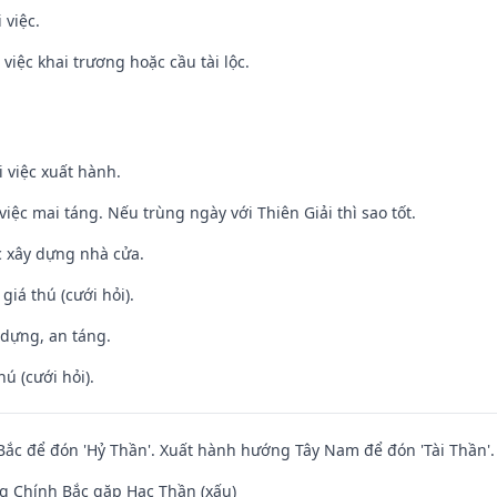
 việc.
việc khai trương hoặc cầu tài lộc.
i việc xuất hành.
việc mai táng. Nếu trùng ngày với Thiên Giải thì sao tốt.
ệc xây dựng nhà cửa.
 giá thú (cưới hỏi).
 dựng, an táng.
hú (cưới hỏi).
ắc để đón 'Hỷ Thần'. Xuất hành hướng Tây Nam để đón 'Tài Thần'.
g Chính Bắc gặp Hạc Thần (xấu)