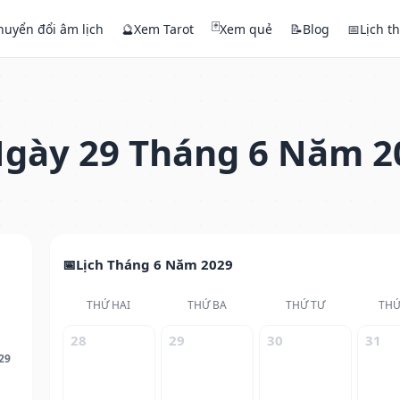
🃏
huyển đổi âm lịch
🔮
Xem Tarot
Xem quẻ
📝
Blog
📅
Lịch t
gày 29 Tháng 6 Năm 2
Lịch Tháng 6 Năm 2029
THỨ HAI
THỨ BA
THỨ TƯ
THỨ
28
29
30
31
29