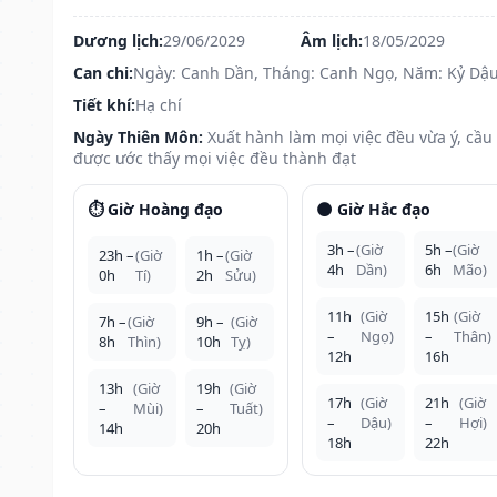
Dương lịch:
29/06/2029
Âm lịch:
18/05/2029
Can chi:
Ngày: Canh Dần, Tháng: Canh Ngọ, Năm: Kỷ Dậ
Tiết khí:
Hạ chí
Ngày Thiên Môn:
Xuất hành làm mọi việc đều vừa ý, cầu
được ước thấy mọi việc đều thành đạt
⏱️ Giờ Hoàng đạo
🌑 Giờ Hắc đạo
3h –
(Giờ
5h –
(Giờ
23h –
(Giờ
1h –
(Giờ
4h
Dần)
6h
Mão)
0h
Tí)
2h
Sửu)
11h
(Giờ
15h
(Giờ
7h –
(Giờ
9h –
(Giờ
–
Ngọ)
–
Thân)
8h
Thìn)
10h
Tỵ)
12h
16h
13h
(Giờ
19h
(Giờ
17h
(Giờ
21h
(Giờ
–
Mùi)
–
Tuất)
–
Dậu)
–
Hợi)
14h
20h
18h
22h