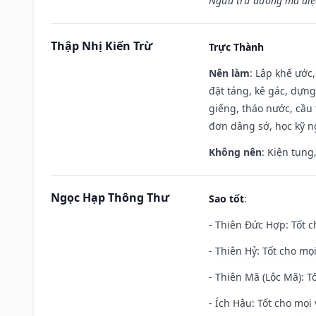
Ngưu trư dương mã diệc
Thập Nhị Kiến Trừ
Trực Thành
Nên làm
: Lập khế ước
đặt táng, kê gác, dựng
giếng, tháo nước, cầu 
đơn dâng sớ, học kỹ ng
Không nên
: Kiện tụng
Ngọc Hạp Thông Thư
Sao tốt
:
- Thiên Đức Hợp: Tốt c
- Thiên Hỷ: Tốt cho mọi
- Thiên Mã (Lộc Mã): Tố
- Ích Hậu: Tốt cho mọi 