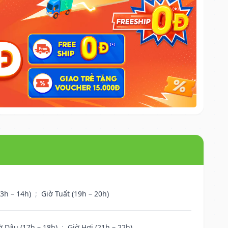
13h – 14h)
;
Giờ Tuất (19h – 20h)
ờ Dậu (17h – 18h)
;
Giờ Hợi (21h – 22h)