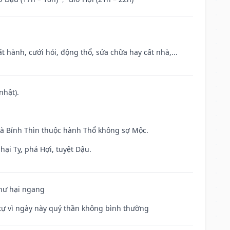
t hành, cưới hỏi, động thổ, sửa chữa hay cất nhà,...
nhật).
và Bính Thìn thuộc hành Thổ không sợ Mộc.
hại Tỵ, phá Hợi, tuyệt Dậu.
 hư hại ngang
ế tự vì ngày này quỷ thần không bình thường