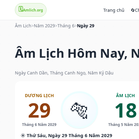
🗓️
Trang chủ
🔄
C
Amlich.org
Âm Lịch
>
Năm 2029
>
Tháng 6
>
Ngày 29
Âm Lịch Hôm Nay, N
Ngày Canh Dần, Tháng Canh Ngọ, Năm Kỷ Dậu
DƯƠNG LỊCH
ÂM LỊCH
29
18
🐅
Tháng 6 Năm 2029
Tháng 5 Năm 20
☀️ Thứ Sáu, Ngày 29 Tháng 6 Năm 2029