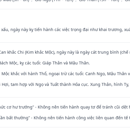
y xấu, ngày này kỵ tiến hành các việc trọng đại như khai trương, xuấ
Can khắc Chi (Kim khắc Mộc), ngày này là ngày cát trung bình (chế 
ách Mộc, kỵ các tuổi: Giáp Thân và Mậu Thân.
 Mộc khắc với hành Thổ, ngoại trừ các tuổi: Canh Ngọ, Mậu Thân 
 Hợi, tam hợp với Ngọ và Tuất thành Hỏa cục. Xung Thân, hình Tỵ, 
 chức cơ hư trướng” - Không nên tiến hành quay tơ để tránh cũi dệt
 thần bất thường” - Không nên tiến hành công việc liên quan đến t