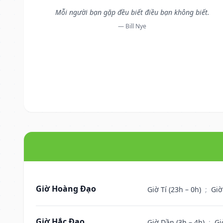
Mỗi người bạn gặp đều biết điều bạn không biết.
— Bill Nye
Giờ Hoàng Đạo
Giờ Tí (23h – 0h)
;
Giờ
Giờ Hắc Đạo
Giờ Dần (3h – 4h)
;
Gi