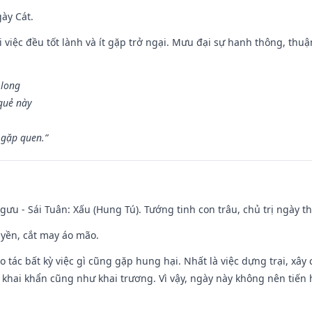
gày Cát.
 việc đều tốt lành và ít gặp trở ngại. Mưu đại sự hanh thông, thuậ
 long
 quẻ này
 gặp quen.”
ưu - Sái Tuân: Xấu (Hung Tú). Tướng tinh con trâu, chủ trị ngày th
huyền, cắt may áo mão.
ạo tác bất kỳ việc gì cũng gặp hung hại. Nhất là việc dựng trại, xây
y, khai khẩn cũng như khai trương. Vì vậy, ngày này không nên tiến