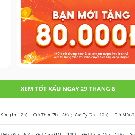
XEM TỐT XẤU NGÀY 29 THÁNG 6
 Sửu (1h – 2h)
;
Giờ Thìn (7h – 8h)
;
Giờ Tỵ (9h – 10h)
;
Giờ Mùi (
ờ Mão (5h – 6h)
;
Giờ Ngọ (11h – 12h)
;
Giờ Thân (15h – 16h)
;
Gi