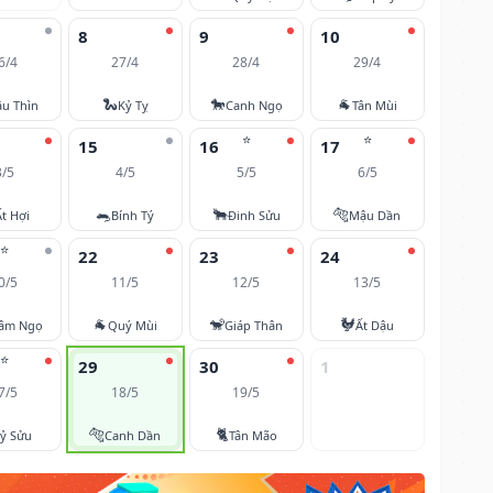
8
9
10
6/4
27/4
28/4
29/4
🐍
🐎
🐐
u Thìn
Kỷ Tỵ
Canh Ngọ
Tân Mùi
⭐
⭐
15
16
17
3/5
4/5
5/5
6/5
🐀
🐂
🐅
Ất Hợi
Bính Tý
Đinh Sửu
Mậu Dần
⭐
22
23
24
0/5
11/5
12/5
13/5
🐐
🐒
🐓
âm Ngọ
Quý Mùi
Giáp Thân
Ất Dậu
⭐
29
30
1
7/5
18/5
19/5
🐅
🐈
ỷ Sửu
Canh Dần
Tân Mão