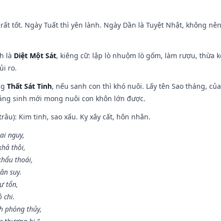
rất tốt. Ngày Tuất thì yên lành. Ngày Dần là Tuyệt Nhật, không nê
ch là
Diệt Một Sát
, kiêng cữ: lập lò nhuộm lò gốm, làm rượu, thừa 
ủi ro.
ng
Thất Sát Tinh
, nếu sanh con thì khó nuôi. Lấy tên Sao tháng, củ
áng sinh mới mong nuôi con khôn lớn được.
âu): Kim tinh, sao xấu. Kỵ xây cất, hôn nhân.
ai nguy,
hả thôi,
khẩu thoái,
ân suy.
ự tổn,
 chi.
h phóng thủy,