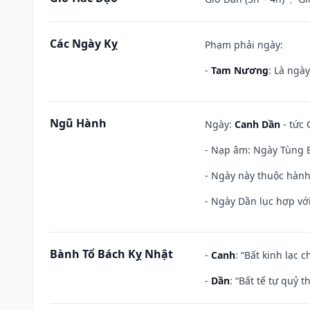
Các Ngày Kỵ
Phạm phải ngày:
-
Tam Nương
: Là ngà
Ngũ Hành
Ngày:
Canh Dần
- tức 
- Nạp âm: Ngày Tùng B
- Ngày này thuộc hành
- Ngày Dần lục hợp với
Bành Tổ Bách Kỵ Nhật
-
Canh
: “Bất kinh lạc
-
Dần
: “Bất tế tự quỷ