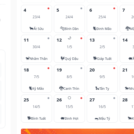
4
5
6
7
23/4
24/4
25/4
2
u
🐂
🐅
🐈
🐉
Ất Sửu
Bính Dần
Đinh Mão
Mậ
🌙
11
12
13
14
30/4
1/5
2/5
🐒
🐓
🐕
🐖
Nhâm Thân
Quý Dậu
Giáp Tuất
18
19
20
21
7/5
8/5
9/5
1
🐈
🐉
🐍
🐎
Kỷ Mão
Canh Thìn
Tân Tỵ
Nh
🌕
25
26
27
28
14/5
15/5
16/5
1
🐕
🐖
🐀
🐂
Bính Tuất
Đinh Hợi
Mậu Tý
K