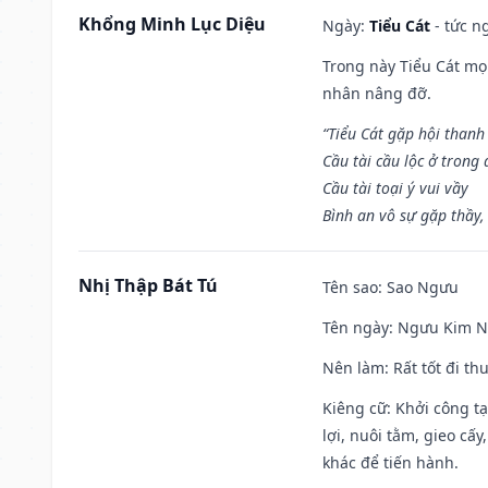
Khổng Minh Lục Diệu
Ngày:
Tiểu Cát
- tức n
Trong này Tiểu Cát mọi
nhân nâng đỡ.
“Tiểu Cát gặp hội thanh
Cầu tài cầu lộc ở trong
Cầu tài toại ý vui vầy
Bình an vô sự gặp thầy,
Nhị Thập Bát Tú
Tên sao
: Sao Ngưu
Tên ngày
: Ngưu Kim Ng
Nên làm
: Rất tốt đi t
Kiêng cữ
: Khởi công t
lợi, nuôi tằm, gieo cấ
khác để tiến hành.