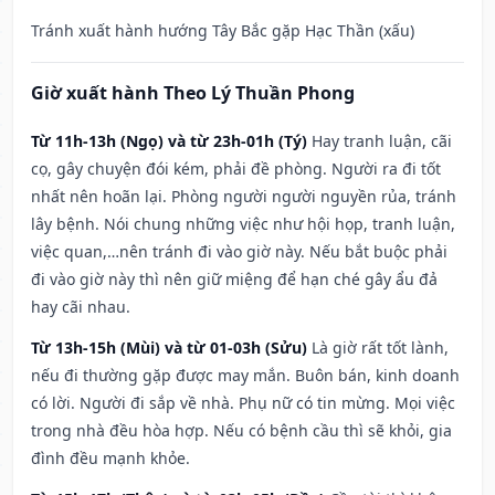
Tránh xuất hành hướng Tây Bắc gặp Hạc Thần (xấu)
Giờ xuất hành Theo Lý Thuần Phong
Từ 11h-13h (Ngọ) và từ 23h-01h (Tý)
Hay tranh luận, cãi
cọ, gây chuyện đói kém, phải đề phòng. Người ra đi tốt
nhất nên hoãn lại. Phòng người người nguyền rủa, tránh
lây bệnh. Nói chung những việc như hội họp, tranh luận,
việc quan,…nên tránh đi vào giờ này. Nếu bắt buộc phải
đi vào giờ này thì nên giữ miệng để hạn ché gây ẩu đả
hay cãi nhau.
Từ 13h-15h (Mùi) và từ 01-03h (Sửu)
Là giờ rất tốt lành,
nếu đi thường gặp được may mắn. Buôn bán, kinh doanh
có lời. Người đi sắp về nhà. Phụ nữ có tin mừng. Mọi việc
trong nhà đều hòa hợp. Nếu có bệnh cầu thì sẽ khỏi, gia
đình đều mạnh khỏe.