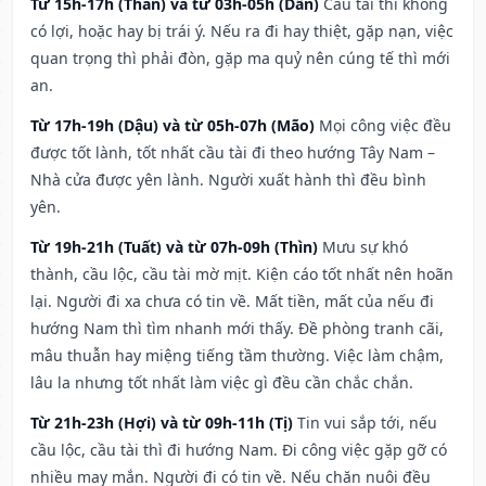
Từ 15h-17h (Thân) và từ 03h-05h (Dần)
Cầu tài thì không
có lợi, hoặc hay bị trái ý. Nếu ra đi hay thiệt, gặp nạn, việc
quan trọng thì phải đòn, gặp ma quỷ nên cúng tế thì mới
an.
Từ 17h-19h (Dậu) và từ 05h-07h (Mão)
Mọi công việc đều
được tốt lành, tốt nhất cầu tài đi theo hướng Tây Nam –
Nhà cửa được yên lành. Người xuất hành thì đều bình
yên.
Từ 19h-21h (Tuất) và từ 07h-09h (Thìn)
Mưu sự khó
thành, cầu lộc, cầu tài mờ mịt. Kiện cáo tốt nhất nên hoãn
lại. Người đi xa chưa có tin về. Mất tiền, mất của nếu đi
hướng Nam thì tìm nhanh mới thấy. Đề phòng tranh cãi,
mâu thuẫn hay miệng tiếng tầm thường. Việc làm chậm,
lâu la nhưng tốt nhất làm việc gì đều cần chắc chắn.
Từ 21h-23h (Hợi) và từ 09h-11h (Tị)
Tin vui sắp tới, nếu
cầu lộc, cầu tài thì đi hướng Nam. Đi công việc gặp gỡ có
nhiều may mắn. Người đi có tin về. Nếu chăn nuôi đều