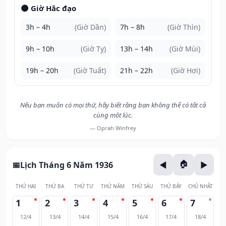
🌑 Giờ Hắc đạo
3h – 4h
(Giờ Dần)
7h – 8h
(Giờ Thìn)
9h – 10h
(Giờ Tỵ)
13h – 14h
(Giờ Mùi)
19h – 20h
(Giờ Tuất)
21h – 22h
(Giờ Hợi)
Nếu bạn muốn có mọi thứ, hãy biết rằng bạn không thể có tất cả
cùng một lúc.
— Oprah Winfrey
Lịch Tháng 6 Năm 1936
THỨ HAI
THỨ BA
THỨ TƯ
THỨ NĂM
THỨ SÁU
THỨ BẢY
CHỦ NHẬT
1
2
3
4
5
6
7
12/4
13/4
14/4
15/4
16/4
17/4
18/4