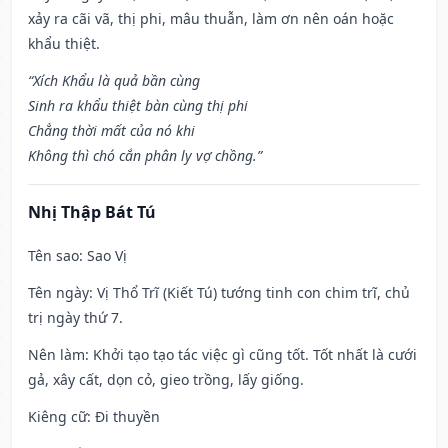
xảy ra cãi vã, thị phi, mâu thuẫn, làm ơn nên oán hoặc
khẩu thiệt.
“Xích Khẩu là quả bần cùng
Sinh ra khẩu thiệt bàn cùng thị phi
Chẳng thời mất của nó khi
Không thì chó cắn phân ly vợ chồng.”
Nhị Thập Bát Tú
Tên sao
: Sao Vị
Tên ngày
: Vị Thổ Trĩ (Kiết Tú) tướng tinh con chim trĩ, chủ
trị ngày thứ 7.
Nên làm
: Khởi tạo tạo tác việc gì cũng tốt. Tốt nhất là cưới
gả, xây cất, dọn cỏ, gieo trồng, lấy giống.
Kiêng cữ
: Đi thuyền