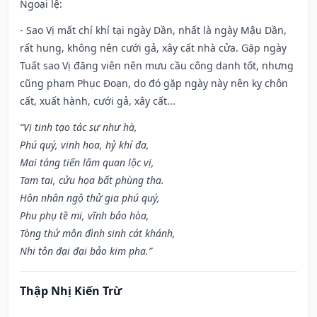
Ngoại lệ
:
- Sao Vị mất chí khí tại ngày Dần, nhất là ngày Mậu Dần,
rất hung, không nên cưới gả, xây cất nhà cửa. Gặp ngày
Tuất sao Vị đăng viên nên mưu cầu công danh tốt, nhưng
cũng phạm Phục Đoạn, do đó gặp ngày này nên kỵ chôn
cất, xuất hành, cưới gả, xây cất...
“Vị tinh tạo tác sự như hà,
Phú quý, vinh hoa, hỷ khí đa,
Mai táng tiến lâm quan lộc vị,
Tam tai, cửu họa bất phùng tha.
Hôn nhân ngộ thử gia phú quý,
Phu phụ tề mi, vĩnh bảo hòa,
Tòng thử môn đình sinh cát khánh,
Nhi tôn đại đại bảo kim pha.”
Thập Nhị Kiến Trừ