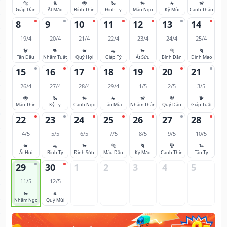
🐅
🐈
🐉
🐍
🐎
🐐
🐒
Giáp Dần
Ất Mão
Bính Thìn
Đinh Tỵ
Mậu Ngọ
Kỷ Mùi
Canh Thân
8
9
10
11
12
13
14
19/4
20/4
21/4
22/4
23/4
24/4
25/4
🐓
🐕
🐖
🐀
🐂
🐅
🐈
Tân Dậu
Nhâm Tuất
Quý Hợi
Giáp Tý
Ất Sửu
Bính Dần
Đinh Mão
15
16
17
18
19
20
21
26/4
27/4
28/4
29/4
1/5
2/5
3/5
🐉
🐍
🐎
🐐
🐒
🐓
🐕
Mậu Thìn
Kỷ Tỵ
Canh Ngọ
Tân Mùi
Nhâm Thân
Quý Dậu
Giáp Tuất
22
23
24
25
26
27
28
4/5
5/5
6/5
7/5
8/5
9/5
10/5
🐖
🐀
🐂
🐅
🐈
🐉
🐍
Ất Hợi
Bính Tý
Đinh Sửu
Mậu Dần
Kỷ Mão
Canh Thìn
Tân Tỵ
29
30
1
2
3
4
5
11/5
12/5
🐎
🐐
Nhâm Ngọ
Quý Mùi