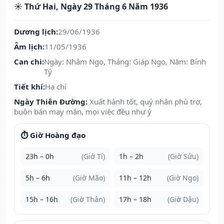
☀️ Thứ Hai, Ngày 29 Tháng 6 Năm 1936
Dương lịch:
29/06/1936
Âm lịch:
11/05/1936
Can chi:
Ngày: Nhâm Ngọ, Tháng: Giáp Ngọ, Năm: Bính
Tý
Tiết khí:
Hạ chí
Ngày Thiên Đường:
Xuất hành tốt, quý nhân phù trợ,
buôn bán may mắn, mọi việc đều như ý
⏱️ Giờ Hoàng đạo
23h – 0h
(Giờ Tí)
1h – 2h
(Giờ Sửu)
5h – 6h
(Giờ Mão)
11h – 12h
(Giờ Ngọ)
15h – 16h
(Giờ Thân)
17h – 18h
(Giờ Dậu)