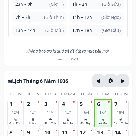
23h – 0h
(Giờ Tí)
1h – 2h
(Giờ Sửu)
7h – 8h
(Giờ Thìn)
11h – 12h
(Giờ Ngọ)
13h – 14h
(Giờ Mùi)
17h – 18h
(Giờ Dậu)
Không bao giờ là quá trễ để đặt ra mục tiêu mới.
— C.S. Lewis
Lịch Tháng 6 Năm 1936
THỨ HAI
THỨ BA
THỨ TƯ
THỨ NĂM
THỨ SÁU
THỨ BẢY
CHỦ NHẬT
1
2
3
4
5
6
7
12/4
13/4
14/4
15/4
16/4
17/4
18/4
🐅
🐈
🐉
🐍
🐎
🐐
🐒
Giáp Dần
Ất Mão
Bính Thìn
Đinh Tỵ
Mậu Ngọ
Kỷ Mùi
Canh Thân
8
9
10
11
12
13
14