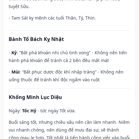
tuyệt Sửu.
- Tam Sát kỵ mệnh các tuổi Thân, Tý, Thìn.
Bành Tổ Bách Kỵ Nhật
-
Kỷ
: “Bất phá khoán nhị chủ tịnh vong” - Không nên tiến
hành phá khoán để tránh cả 2 bên đều mất mát
-
Mùi
: “Bất phục dược độc khí nhập tràng” - Không nên
uống thuốc để tránh khí độc ngấm vào ruột
Khổng Minh Lục Diệu
Ngày:
Tốc Hỷ
- tức ngày Tốt vừa.
Buổi sáng tốt, nhưng chiều xấu nên cần làm nhanh. Niềm
vui nhanh chóng, nên dùng để mưu đại sự, sẽ thành
công mau lẹ hơn. Tốt nhất là tiến hành công việc vào buổi