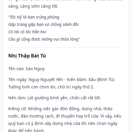
sáng, càng sớm càng tốt.
“Tốc Hỷ là bạn trùng phùng
Gặp trùng gặp bạn vợ chồng sánh đôi
Có tài có lộc hẳn hoi
Cầu gì cũng được mừng vui thỏa lòng”
Nhị Thập Bát Tú
Tên sao
: Sao Nguy
Tên ngày
: Nguy Nguyệt Yến - Kiên Đàm: Xấu (Bình Tú)
Tướng tinh con chim én, chủ trị ngày thứ 2.
Nên làm
: Lót giường bình yên, chôn cất rất tốt.
Kiêng cữ
: Những việc gác đòn đông, dựng nhà, tháo
nước, đào mương rạch, đi thuyền hay trổ cửa. Vì vậy, nếu
quý bạn có ý định xây dựng nhà cửa thì nên chọn ngày
khác để tiến hành.