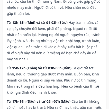
cầu lộc, cầu tài thì đi hướng Nam. Đi công việc gặp gỡ có
nhiều may mắn. Người đi có tin về. Nếu chăn nuôi đều
gặp thuận lợi.
Từ 13h-15h (Mùi) và từ 01-03h (Sửu)
Hay tranh luận, cãi
cọ, gây chuyện đói kém, phải đề phòng. Người ra đi tốt
nhất nên hoãn lại. Phòng người người nguyền rủa, tránh
lây bệnh. Nói chung những việc như hội họp, tranh luận,
việc quan,…nên tránh đi vào giờ này. Nếu bắt buộc phải
đi vào giờ này thì nên giữ miệng để hạn ché gây ẩu đả
hay cãi nhau.
Từ 15h-17h (Thân) và từ 03h-05h (Dần)
Là giờ rất tốt
lành, nếu đi thường gặp được may mắn. Buôn bán, kinh
doanh có lời. Người đi sắp về nhà. Phụ nữ có tin mừng.
Mọi việc trong nhà đều hòa hợp. Nếu có bệnh cầu thì sẽ
khỏi, gia đình đều mạnh khỏe.
Từ 17h-19h (Dậu) và từ 05h-07h (Mão)
Cầu tài thì không
có lợi, hoặc hay bị trái ý. Nếu ra đi hay thiệt, gặp nạn, việc