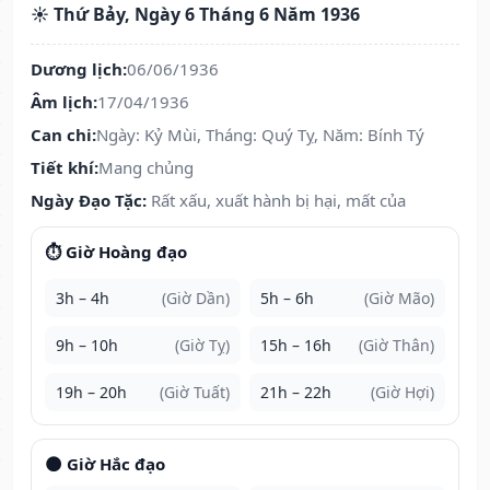
☀️ Thứ Bảy, Ngày 6 Tháng 6 Năm 1936
Dương lịch:
06/06/1936
Âm lịch:
17/04/1936
Can chi:
Ngày: Kỷ Mùi, Tháng: Quý Tỵ, Năm: Bính Tý
Tiết khí:
Mang chủng
Ngày Đạo Tặc:
Rất xấu, xuất hành bị hại, mất của
⏱️ Giờ Hoàng đạo
3h – 4h
(Giờ Dần)
5h – 6h
(Giờ Mão)
9h – 10h
(Giờ Tỵ)
15h – 16h
(Giờ Thân)
19h – 20h
(Giờ Tuất)
21h – 22h
(Giờ Hợi)
🌑 Giờ Hắc đạo