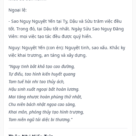
Ngoại lệ
:
- Sao Nguy Nguyệt Yến tại Tỵ, Dậu và Sửu trăm việc đều
tốt. Trong đó, tại Dậu tốt nhất. Ngày Sửu Sao Nguy Đăng
Viên: mọi việc tạo tác đều được quý hiển.
Nguy: Nguyệt Yến (con én): Nguyệt tinh, sao xấu. Khắc kỵ
việc khai trương, an táng và xây dựng.
“Nguy tinh bât khả tạo cao đường,
Tự điếu, tao hình kiến huyết quang
Tam tuế hài nhi tao thủy ách,
Hậu sinh xuất ngoại bất hoàn lương.
Mai táng nhược hoàn phùng thử nhật,
Chu niên bách nhật ngọa cao sàng,
Khai môn, phóng thủy tạo hình trượng,
Tam niên ngũ tái diệc bi thương.”