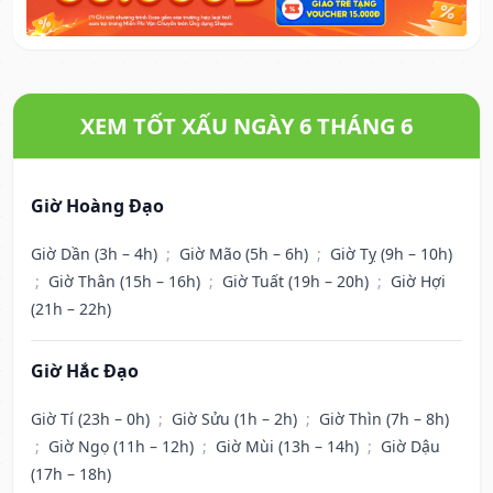
XEM TỐT XẤU NGÀY 6 THÁNG 6
Giờ Hoàng Đạo
Giờ Dần (3h – 4h)
;
Giờ Mão (5h – 6h)
;
Giờ Tỵ (9h – 10h)
;
Giờ Thân (15h – 16h)
;
Giờ Tuất (19h – 20h)
;
Giờ Hợi
(21h – 22h)
Giờ Hắc Đạo
Giờ Tí (23h – 0h)
;
Giờ Sửu (1h – 2h)
;
Giờ Thìn (7h – 8h)
;
Giờ Ngọ (11h – 12h)
;
Giờ Mùi (13h – 14h)
;
Giờ Dậu
(17h – 18h)