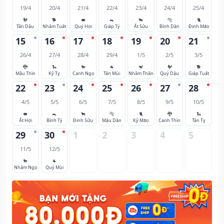
19/4
20/4
21/4
22/4
23/4
24/4
25/4
🐓
🐕
🐖
🐀
🐂
🐅
🐈
Tân Dậu
Nhâm Tuất
Quý Hợi
Giáp Tý
Ất Sửu
Bính Dần
Đinh Mão
15
16
17
18
19
20
21
26/4
27/4
28/4
29/4
1/5
2/5
3/5
🐉
🐍
🐎
🐐
🐒
🐓
🐕
Mậu Thìn
Kỷ Tỵ
Canh Ngọ
Tân Mùi
Nhâm Thân
Quý Dậu
Giáp Tuất
22
23
24
25
26
27
28
4/5
5/5
6/5
7/5
8/5
9/5
10/5
🐖
🐀
🐂
🐅
🐈
🐉
🐍
Ất Hợi
Bính Tý
Đinh Sửu
Mậu Dần
Kỷ Mão
Canh Thìn
Tân Tỵ
29
30
1
2
3
4
5
11/5
12/5
🐎
🐐
Nhâm Ngọ
Quý Mùi