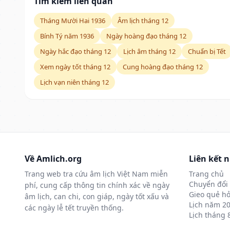
Tìm kiếm liên quan
Tháng Mười Hai 1936
Âm lịch tháng 12
Bính Tý năm 1936
Ngày hoàng đạo tháng 12
Ngày hắc đạo tháng 12
Lịch âm tháng 12
Chuẩn bị Tết
Xem ngày tốt tháng 12
Cung hoàng đạo tháng 12
Lịch vạn niên tháng 12
Về Amlich.org
Liên kết 
Trang web tra cứu âm lịch Việt Nam miễn
Trang chủ
Chuyển đổi 
phí, cung cấp thông tin chính xác về ngày
Gieo quẻ hỏ
âm lịch, can chi, con giáp, ngày tốt xấu và
Lịch năm 2
các ngày lễ tết truyền thống.
Lịch tháng 