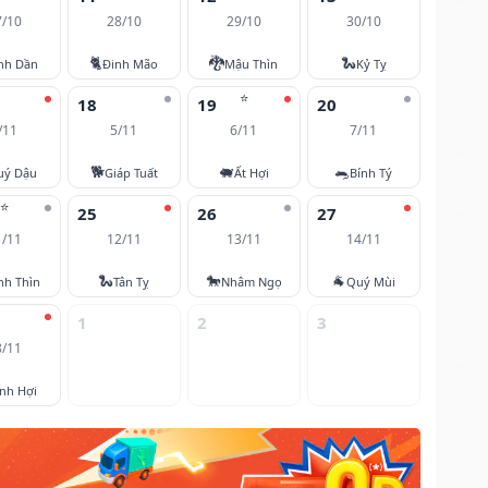
7/10
28/10
29/10
30/10
🐈
🐉
🐍
nh Dần
Đinh Mão
Mậu Thìn
Kỷ Tỵ
⭐
18
19
20
/11
5/11
6/11
7/11
🐕
🐖
🐀
uý Dậu
Giáp Tuất
Ất Hợi
Bính Tý
⭐
25
26
27
1/11
12/11
13/11
14/11
🐍
🐎
🐐
nh Thìn
Tân Tỵ
Nhâm Ngọ
Quý Mùi
1
2
3
8/11
nh Hợi