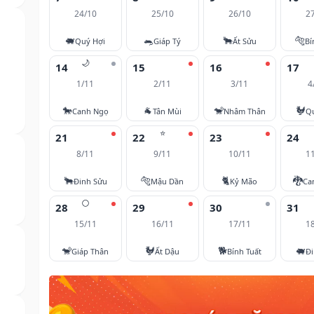
24/10
25/10
26/10
2
🐖
🐀
🐂
🐅
Quý Hợi
Giáp Tý
Ất Sửu
Bí
🌙
14
15
16
17
1/11
2/11
3/11
4
🐎
🐐
🐒
🐓
Canh Ngọ
Tân Mùi
Nhâm Thân
Q
⭐
21
22
23
24
8/11
9/11
10/11
1
🐂
🐅
🐈
🐉
Đinh Sửu
Mậu Dần
Kỷ Mão
Ca
🌕
28
29
30
31
15/11
16/11
17/11
1
🐒
🐓
🐕
🐖
Giáp Thân
Ất Dậu
Bính Tuất
Đi