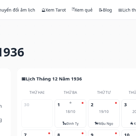
🃏
huyển đổi âm lịch
🔮
Xem Tarot
Xem quẻ
📝
Blog
📅
Lịch t
1936
Lịch Tháng 12 Năm 1936
THỨ HAI
THỨ BA
THỨ TƯ
THỨ
⭐
30
1
2
3
h
18/10
19/10
2
g
🐍
🐎
🐐
Đinh Tỵ
Mậu Ngọ
K
7
8
9
10