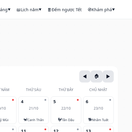
háng
📖
Lịch năm
🧧
Đếm ngược Tết
🧭
Khám phá
▼
▼
▼
 NĂM
THỨ SÁU
THỨ BẢY
CHỦ NHẬT
4
5
6
0/10
21/10
22/10
23/10
🐒
🐓
🐕
ỷ Mùi
Canh Thân
Tân Dậu
Nhâm Tuất
11
12
13