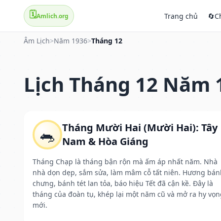
🗓️
Trang chủ
🔄
C
Amlich.org
Âm Lịch
>
Năm 1936
>
Tháng 12
Lịch Tháng 12 Năm 
Tháng Mười Hai (Mười Hai): Tây
🐀
Nam & Hòa Giáng
Tháng Chạp là tháng bận rộn mà ấm áp nhất năm. Nhà
nhà dọn dẹp, sắm sửa, làm mâm cỗ tất niên. Hương bán
chưng, bánh tét lan tỏa, báo hiệu Tết đã cận kề. Đây là
tháng của đoàn tụ, khép lại một năm cũ và mở ra hy vọn
mới.