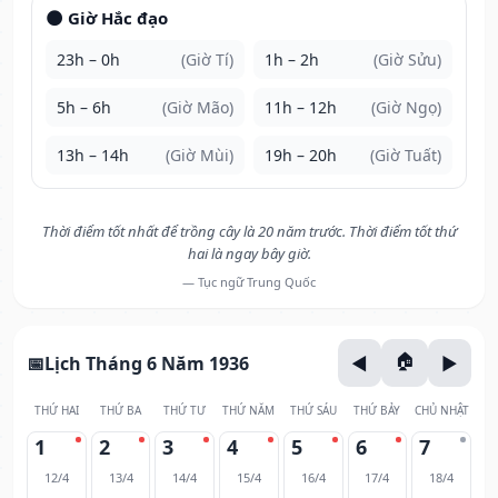
🌑 Giờ Hắc đạo
23h – 0h
(Giờ Tí)
1h – 2h
(Giờ Sửu)
5h – 6h
(Giờ Mão)
11h – 12h
(Giờ Ngọ)
13h – 14h
(Giờ Mùi)
19h – 20h
(Giờ Tuất)
Thời điểm tốt nhất để trồng cây là 20 năm trước. Thời điểm tốt thứ
hai là ngay bây giờ.
— Tục ngữ Trung Quốc
Lịch Tháng 6 Năm 1936
THỨ HAI
THỨ BA
THỨ TƯ
THỨ NĂM
THỨ SÁU
THỨ BẢY
CHỦ NHẬT
1
2
3
4
5
6
7
12/4
13/4
14/4
15/4
16/4
17/4
18/4