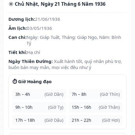
☀️ Chủ Nhật, Ngày 21 Tháng 6 Năm 1936
Dương lịch:
21/06/1936
Âm lịch:
03/05/1936
Can chi:
Ngày: Giáp Tuất, Tháng: Giáp Ngọ, Năm: Bính
Tý
Tiết khí:
Hạ chí
Ngày Thiên Đường:
Xuất hành tốt, quý nhân phù trợ,
buôn bán may mắn, mọi việc đều như ý
⏱️ Giờ Hoàng đạo
3h – 4h
(Giờ Dần)
7h – 8h
(Giờ Thìn)
9h – 10h
(Giờ Tỵ)
15h – 16h
(Giờ Thân)
17h – 18h
(Giờ Dậu)
21h – 22h
(Giờ Hợi)