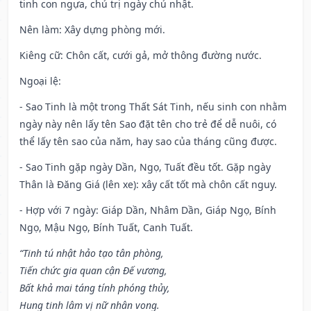
tinh con ngựa, chủ trị ngày chủ nhật.
Nên làm
: Xây dựng phòng mới.
Kiêng cữ
: Chôn cất, cưới gả, mở thông đường nước.
Ngoại lệ
:
- Sao Tinh là một trong Thất Sát Tinh, nếu sinh con nhằm
ngày này nên lấy tên Sao đặt tên cho trẻ để dễ nuôi, có
thể lấy tên sao của năm, hay sao của tháng cũng được.
- Sao Tinh gặp ngày Dần, Ngọ, Tuất đều tốt. Gặp ngày
Thân là Đăng Giá (lên xe): xây cất tốt mà chôn cất nguy.
- Hợp với 7 ngày: Giáp Dần, Nhâm Dần, Giáp Ngọ, Bính
Ngọ, Mậu Ngọ, Bính Tuất, Canh Tuất.
“Tinh tú nhật hảo tạo tân phòng,
Tiến chức gia quan cận Đế vương,
Bất khả mai táng tính phóng thủy,
Hung tinh lâm vị nữ nhân vong.