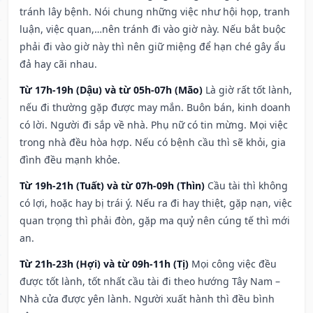
tránh lây bệnh. Nói chung những việc như hội họp, tranh
luận, việc quan,…nên tránh đi vào giờ này. Nếu bắt buộc
phải đi vào giờ này thì nên giữ miệng để hạn ché gây ẩu
đả hay cãi nhau.
Từ 17h-19h (Dậu) và từ 05h-07h (Mão)
Là giờ rất tốt lành,
nếu đi thường gặp được may mắn. Buôn bán, kinh doanh
có lời. Người đi sắp về nhà. Phụ nữ có tin mừng. Mọi việc
trong nhà đều hòa hợp. Nếu có bệnh cầu thì sẽ khỏi, gia
đình đều mạnh khỏe.
Từ 19h-21h (Tuất) và từ 07h-09h (Thìn)
Cầu tài thì không
có lợi, hoặc hay bị trái ý. Nếu ra đi hay thiệt, gặp nạn, việc
quan trọng thì phải đòn, gặp ma quỷ nên cúng tế thì mới
an.
Từ 21h-23h (Hợi) và từ 09h-11h (Tị)
Mọi công việc đều
được tốt lành, tốt nhất cầu tài đi theo hướng Tây Nam –
Nhà cửa được yên lành. Người xuất hành thì đều bình