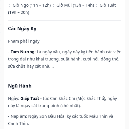
;
Giờ Ngọ (11h – 12h)
;
Giờ Mùi (13h – 14h)
;
Giờ Tuất
(19h – 20h)
Các Ngày Kỵ
Phạm phải ngày:
-
Tam Nương
: Là ngày xấu, ngày này kỵ tiến hành các việc
trọng đại như khai trương, xuất hành, cưới hỏi, động thổ,
sửa chữa hay cất nhà,...
Ngũ Hành
Ngày:
Giáp Tuất
- tức Can khắc Chi (Mộc khắc Thổ), ngày
này là ngày cát trung bình (chế nhật).
- Nạp âm: Ngày Sơn Đầu Hỏa, kỵ các tuổi: Mậu Thìn và
Canh Thìn.