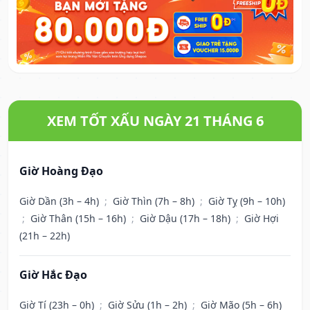
XEM TỐT XẤU NGÀY 21 THÁNG 6
Giờ Hoàng Đạo
Giờ Dần (3h – 4h)
;
Giờ Thìn (7h – 8h)
;
Giờ Tỵ (9h – 10h)
;
Giờ Thân (15h – 16h)
;
Giờ Dậu (17h – 18h)
;
Giờ Hợi
(21h – 22h)
Giờ Hắc Đạo
Giờ Tí (23h – 0h)
;
Giờ Sửu (1h – 2h)
;
Giờ Mão (5h – 6h)