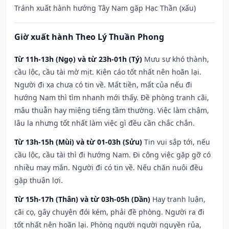
Tránh xuất hành hướng Tây Nam gặp Hạc Thần (xấu)
Giờ xuất hành Theo Lý Thuần Phong
Từ 11h-13h (Ngọ) và từ 23h-01h (Tý)
Mưu sự khó thành,
cầu lộc, cầu tài mờ mịt. Kiện cáo tốt nhất nên hoãn lại.
Người đi xa chưa có tin về. Mất tiền, mất của nếu đi
hướng Nam thì tìm nhanh mới thấy. Đề phòng tranh cãi,
mâu thuẫn hay miệng tiếng tầm thường. Việc làm chậm,
lâu la nhưng tốt nhất làm việc gì đều cần chắc chắn.
Từ 13h-15h (Mùi) và từ 01-03h (Sửu)
Tin vui sắp tới, nếu
cầu lộc, cầu tài thì đi hướng Nam. Đi công việc gặp gỡ có
nhiều may mắn. Người đi có tin về. Nếu chăn nuôi đều
gặp thuận lợi.
Từ 15h-17h (Thân) và từ 03h-05h (Dần)
Hay tranh luận,
cãi cọ, gây chuyện đói kém, phải đề phòng. Người ra đi
tốt nhất nên hoãn lại. Phòng người người nguyền rủa,