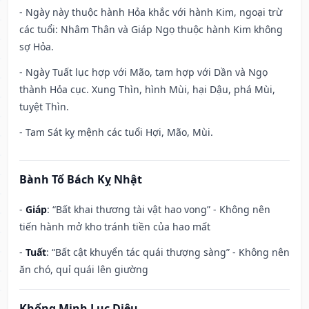
- Ngày này thuộc hành Hỏa khắc với hành Kim, ngoại trừ
các tuổi: Nhâm Thân và Giáp Ngọ thuộc hành Kim không
sợ Hỏa.
- Ngày Tuất lục hợp với Mão, tam hợp với Dần và Ngọ
thành Hỏa cục. Xung Thìn, hình Mùi, hại Dậu, phá Mùi,
tuyệt Thìn.
- Tam Sát kỵ mệnh các tuổi Hợi, Mão, Mùi.
Bành Tổ Bách Kỵ Nhật
-
Giáp
: “Bất khai thương tài vật hao vong” - Không nên
tiến hành mở kho tránh tiền của hao mất
-
Tuất
: “Bất cật khuyển tác quái thượng sàng” - Không nên
ăn chó, quỉ quái lên giường
Khổng Minh Lục Diệu