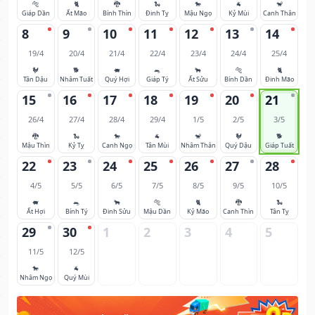
🐅
🐈
🐉
🐍
🐎
🐐
🐒
Giáp Dần
Ất Mão
Bính Thìn
Đinh Tỵ
Mậu Ngọ
Kỷ Mùi
Canh Thân
8
9
10
11
12
13
14
19/4
20/4
21/4
22/4
23/4
24/4
25/4
🐓
🐕
🐖
🐀
🐂
🐅
🐈
Tân Dậu
Nhâm Tuất
Quý Hợi
Giáp Tý
Ất Sửu
Bính Dần
Đinh Mão
15
16
17
18
19
20
21
26/4
27/4
28/4
29/4
1/5
2/5
3/5
🐉
🐍
🐎
🐐
🐒
🐓
🐕
Mậu Thìn
Kỷ Tỵ
Canh Ngọ
Tân Mùi
Nhâm Thân
Quý Dậu
Giáp Tuất
22
23
24
25
26
27
28
4/5
5/5
6/5
7/5
8/5
9/5
10/5
🐖
🐀
🐂
🐅
🐈
🐉
🐍
Ất Hợi
Bính Tý
Đinh Sửu
Mậu Dần
Kỷ Mão
Canh Thìn
Tân Tỵ
29
30
1
2
3
4
5
11/5
12/5
🐎
🐐
Nhâm Ngọ
Quý Mùi