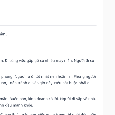
ần'.
Nam. Đi công việc gặp gỡ có nhiều may mắn. Người đi có
ề phòng. Người ra đi tốt nhất nên hoãn lại. Phòng người
uan,…nên tránh đi vào giờ này. Nếu bắt buộc phải đi
 mắn. Buôn bán, kinh doanh có lời. Người đi sắp về nhà.
đình đều mạnh khỏe.
a đi hay thiệt, gặp nạn, việc quan trọng thì phải đòn, gặp