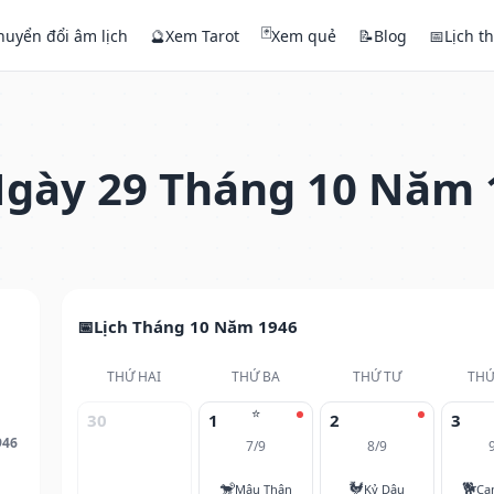
🃏
huyển đổi âm lịch
🔮
Xem Tarot
Xem quẻ
📝
Blog
📅
Lịch t
gày 29 Tháng 10 Năm 
Lịch Tháng 10 Năm 1946
THỨ HAI
THỨ BA
THỨ TƯ
THỨ
⭐
30
1
2
3
946
7/9
8/9
🐒
🐓
🐕
Mậu Thân
Kỷ Dậu
Ca