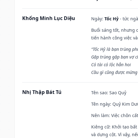
Khổng Minh Lục Diệu
Ngày:
Tốc Hỷ
- tức ngà
Buổi sáng tốt, nhưng 
tiến hành công việc v
“Tốc Hỷ là bạn trùng p
Gặp trùng gặp bạn vợ c
Có tài có lộc hẳn hoi
Cầu gì cũng được mừng 
Nhị Thập Bát Tú
Tên sao
: Sao Quỷ
Tên ngày
: Quỷ Kim Dươ
Nên làm
: Việc chôn cấ
Kiêng cữ
: Khởi tạo bất
và dựng cột. Vì vậy, n