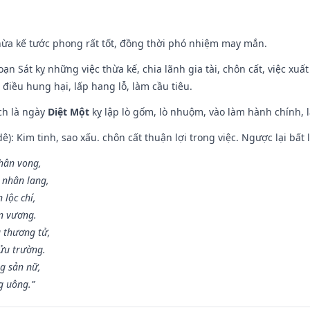
hừa kế tước phong rất tốt, đồng thời phó nhiệm may mắn.
ạn Sát kỵ những việc thừa kế, chia lãnh gia tài, chôn cất, việc xuấ
 điều hung hại, lấp hang lỗ, làm cầu tiêu.
ch là ngày
Diệt Một
kỵ lập lò gốm, lò nhuộm, vào làm hành chính, l
: Kim tinh, sao xấu. chôn cất thuận lợi trong việc. Ngược lại bất l
nhân vong,
 nhân lang,
 lộc chí,
ân vương.
 thương tử,
ửu trường.
g sản nữ,
g uông.”