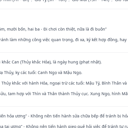
m, mười bốn, hai ba - Đi chơi còn thiệt, nữa là đi buôn”
Tránh làm những công việc quan trọng, đi xa, ký kết hợp đồng, hay 
i khắc Can (Thủy khắc Hỏa), là ngày hung (phạt nhật).
ạ Thủy, kỵ các tuổi: Canh Ngọ và Mậu Ngọ.
 Thủy khắc với hành Hỏa, ngoại trừ các tuổi: Mậu Tý, Bính Thân 
 Sửu, tam hợp với Thìn và Thân thành Thủy cục. Xung Ngọ, hình Mão
t kiến hỏa ương” - Không nên tiến hành sửa chữa bếp để tránh bị hỏa
nhạ tai ương” - Không nên tiến hành gieo quẻ hỏi việc để tránh tự r