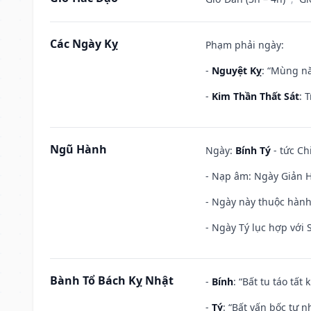
Các Ngày Kỵ
Phạm phải ngày:
-
Nguyệt Kỵ
: “Mùng nă
-
Kim Thần Thất Sát
: 
Ngũ Hành
Ngày:
Bính Tý
- tức Ch
- Nạp âm: Ngày Giản H
- Ngày này thuộc hành
- Ngày Tý lục hợp với
Bành Tổ Bách Kỵ Nhật
-
Bính
: “Bất tu táo tấ
-
Tý
: “Bất vấn bốc tự 