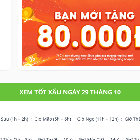
XEM TỐT XẤU NGÀY 29 THÁNG 10
 Sửu (1h – 2h)
;
Giờ Mão (5h – 6h)
;
Giờ Ngọ (11h – 12h)
;
Giờ Th
ờ Thìn (7h – 8h)
;
Giờ Tỵ (9h – 10h)
;
Giờ Mùi (13h – 14h)
;
Giờ Tu