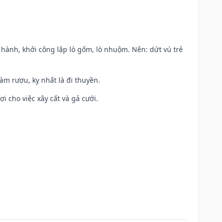
t hành, khởi công lập lò gốm, lò nhuộm. Nên: dứt vú trẻ
àm rượu, kỵ nhất là đi thuyền.
ợi cho việc xây cất và gả cưới.