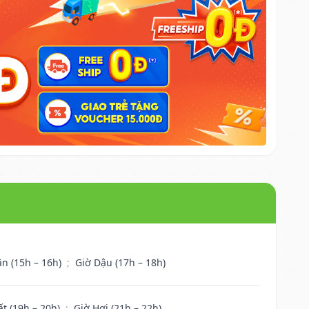
ân (15h – 16h)
;
Giờ Dậu (17h – 18h)
ất (19h – 20h)
;
Giờ Hợi (21h – 22h)