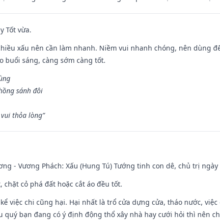
y Tốt vừa.
chiều xấu nên cần làm nhanh. Niềm vui nhanh chóng, nên dùng để 
ào buổi sáng, càng sớm càng tốt.
hùng
hồng sánh đôi
vui thỏa lòng”
ng - Vương Phách: Xấu (Hung Tú) Tướng tinh con dê, chủ trị ngày 
t, chặt cỏ phá đất hoặc cắt áo đều tốt.
 kể việc chi cũng hại. Hại nhất là trổ cửa dựng cửa, tháo nước, việ
ếu quý bạn đang có ý định động thổ xây nhà hay cưới hỏi thì nên c