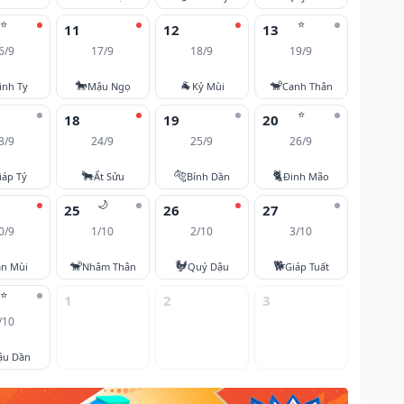
⭐
⭐
11
12
13
6/9
17/9
18/9
19/9
🐎
🐐
🐒
inh Tỵ
Mậu Ngọ
Kỷ Mùi
Canh Thân
⭐
18
19
20
3/9
24/9
25/9
26/9
🐂
🐅
🐈
iáp Tý
Ất Sửu
Bính Dần
Đinh Mão
🌙
25
26
27
0/9
1/10
2/10
3/10
🐒
🐓
🐕
ân Mùi
Nhâm Thân
Quý Dậu
Giáp Tuất
⭐
1
2
3
/10
ậu Dần