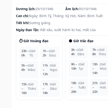
Dương lịch:
29/10/1946
Âm lịch:
05/10/1946
Can chi:
Ngày: Bính Tý, Tháng: Kỷ Hợi, Năm: Bính Tuất
Tiết khí:
Sương giáng
Ngày Đạo Tặc:
Rất xấu, xuất hành bị hại, mất của
⏱️ Giờ Hoàng đạo
🌑 Giờ Hắc đạo
3h –
(Giờ
7h –
(Giờ
23h –
(Giờ
1h –
(Giờ
4h
Dần)
8h
Thìn)
0h
Tí)
2h
Sửu)
9h –
(Giờ
13h
(Giờ
5h –
(Giờ
11h
(Giờ
10h
Tỵ)
–
Mùi)
6h
Mão)
–
Ngọ)
14h
12h
19h
(Giờ
21h
(Giờ
15h
(Giờ
17h
(Giờ
–
Tuất)
–
Hợi)
–
Thân)
–
Dậu)
20h
22h
16h
18h