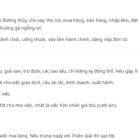
đi đường thủy, cho vay, thu nợ, mua hàng, bán hàng, nhập kho, đặt
chuồng gà ngỗng vịt.
 lãnh chức, uống thuốc, vào làm hành chính, dâng nộp đơn từ.
tự, giải oan, trừ được các sao xấu, chỉ kiêng kỵ động thổ. Nếu gặp Tr
t cho việc giao dịch, cầu tài lộc, kinh doanh, xuất hành.
 việc.
Tốt cho mọi việc, nhất là việc hôn nhân giá thú (cưới xin).
việc mai táng. Nếu trùng ngày với Thiên Giải thì sao tốt.