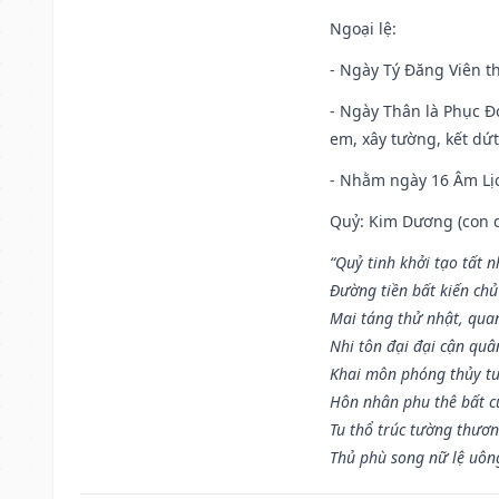
Ngoại lệ
:
- Ngày Tý Đăng Viên t
- Ngày Thân là Phục Đo
em, xây tường, kết dứt
- Nhằm ngày 16 Âm Lị
Quỷ: Kim Dương (con dê)
“Quỷ tinh khởi tạo tất 
Đường tiền bất kiến chủ
Mai táng thử nhật, quan
Nhi tôn đại đại cận qu
Khai môn phóng thủy tu
Hôn nhân phu thê bất c
Tu thổ trúc tường thươn
Thủ phù song nữ lệ uôn