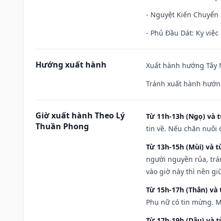
- Nguyệt Kiến Chuyển S
- Phủ Đầu Dát: Kỵ việc 
Hướng xuất hành
Xuất hành hướng Tây N
Tránh xuất hành hướn
Giờ xuất hành Theo Lý
Từ 11h-13h (Ngọ) và t
Thuần Phong
tin về. Nếu chăn nuôi 
Từ 13h-15h (Mùi) và t
người nguyền rủa, trá
vào giờ này thì nên g
Từ 15h-17h (Thân) và 
Phụ nữ có tin mừng. M
Từ 17h-19h (Dậu) và 