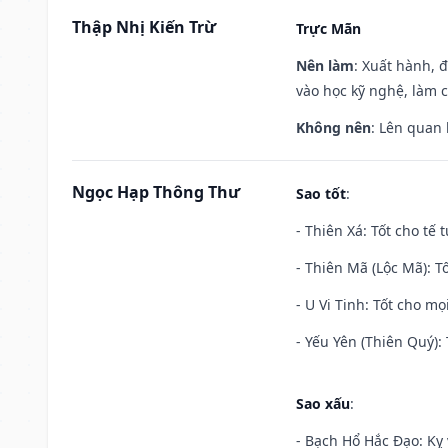
Thập Nhị Kiến Trừ
Trực Mãn
Nên làm
: Xuất hành, 
vào học kỹ nghệ, làm 
Không nên
: Lên quan
Ngọc Hạp Thông Thư
Sao tốt
:
- Thiên Xá: Tốt cho tế 
- Thiên Mã (Lộc Mã): Tố
- U Vi Tinh: Tốt cho mọi
- Yếu Yên (Thiên Quý): 
Sao xấu
:
- Bạch Hổ Hắc Đạo: Kỵ 