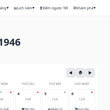
háng
📖
Lịch năm
🧧
Đếm ngược Tết
🧭
Khám phá
▼
▼
▼
1946
 NĂM
THỨ SÁU
THỨ BẢY
CHỦ NHẬT
⭐
4
5
6
9/9
10/9
11/9
12/9
🐖
🐀
🐂
nh Tuất
Tân Hợi
Nhâm Tý
Quý Sửu