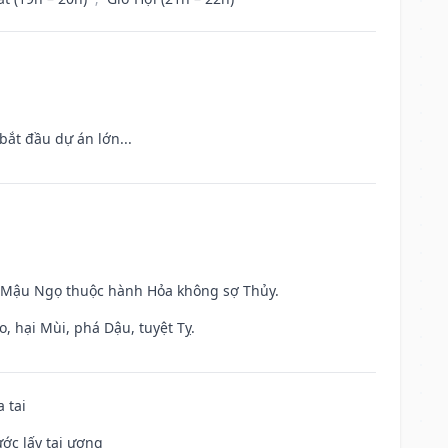
bắt đầu dự án lớn...
và Mậu Ngọ thuộc hành Hỏa không sợ Thủy.
, hại Mùi, phá Dậu, tuyệt Tỵ.
 tai
ước lấy tai ương