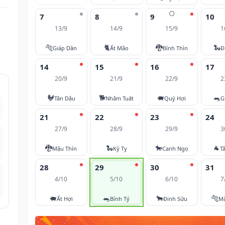
🌕
7
8
9
10
13/9
14/9
15/9
1
🐅
🐈
🐉
🐍
Giáp Dần
Ất Mão
Bính Thìn
Đ
14
15
16
17
20/9
21/9
22/9
2
🐓
🐕
🐖
🐀
Tân Dậu
Nhâm Tuất
Quý Hợi
G
21
22
23
24
27/9
28/9
29/9
3
🐉
🐍
🐎
🐐
Mậu Thìn
Kỷ Tỵ
Canh Ngọ
T
28
29
30
31
4/10
5/10
6/10
7
🐖
🐀
🐂
🐅
Ất Hợi
Bính Tý
Đinh Sửu
M