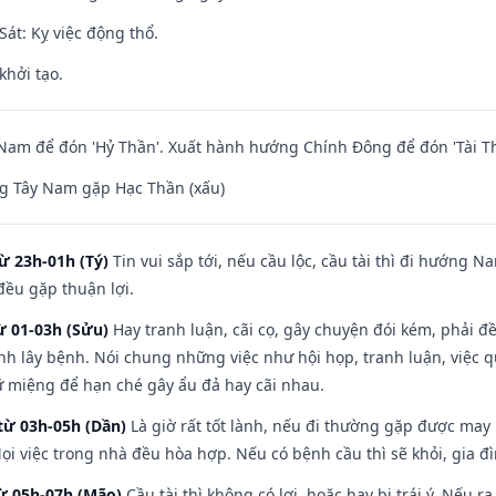
át: Kỵ việc động thổ.
khởi tạo.
am để đón 'Hỷ Thần'. Xuất hành hướng Chính Đông để đón 'Tài Th
g Tây Nam gặp Hạc Thần (xấu)
ừ 23h-01h (Tý)
Tin vui sắp tới, nếu cầu lộc, cầu tài thì đi hướng 
đều gặp thuận lợi.
ừ 01-03h (Sửu)
Hay tranh luận, cãi cọ, gây chuyện đói kém, phải đ
nh lây bệnh. Nói chung những việc như hội họp, tranh luận, việc q
iữ miệng để hạn ché gây ẩu đả hay cãi nhau.
từ 03h-05h (Dần)
Là giờ rất tốt lành, nếu đi thường gặp được may
ọi việc trong nhà đều hòa hợp. Nếu có bệnh cầu thì sẽ khỏi, gia 
từ 05h-07h (Mão)
Cầu tài thì không có lợi, hoặc hay bị trái ý. Nếu r