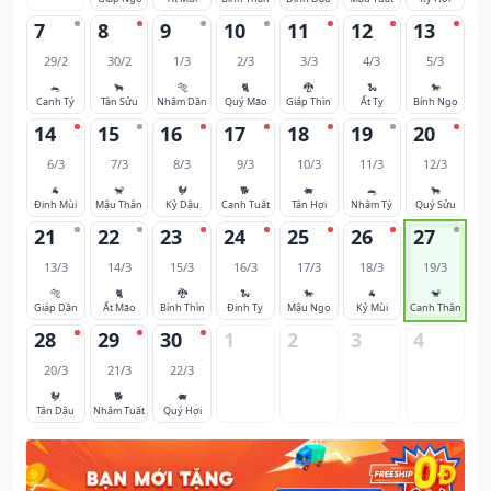
7
8
9
10
11
12
13
29/2
30/2
1/3
2/3
3/3
4/3
5/3
🐀
🐂
🐅
🐈
🐉
🐍
🐎
Canh Tý
Tân Sửu
Nhâm Dần
Quý Mão
Giáp Thìn
Ất Tỵ
Bính Ngọ
14
15
16
17
18
19
20
6/3
7/3
8/3
9/3
10/3
11/3
12/3
🐐
🐒
🐓
🐕
🐖
🐀
🐂
Đinh Mùi
Mậu Thân
Kỷ Dậu
Canh Tuất
Tân Hợi
Nhâm Tý
Quý Sửu
21
22
23
24
25
26
27
13/3
14/3
15/3
16/3
17/3
18/3
19/3
🐅
🐈
🐉
🐍
🐎
🐐
🐒
Giáp Dần
Ất Mão
Bính Thìn
Đinh Tỵ
Mậu Ngọ
Kỷ Mùi
Canh Thân
28
29
30
1
2
3
4
20/3
21/3
22/3
🐓
🐕
🐖
Tân Dậu
Nhâm Tuất
Quý Hợi