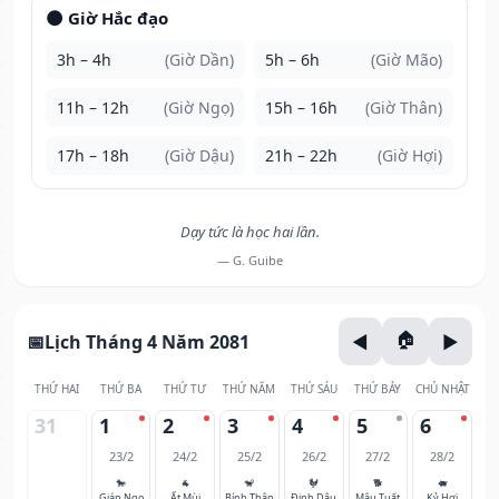
🌑 Giờ Hắc đạo
3h – 4h
(Giờ Dần)
5h – 6h
(Giờ Mão)
11h – 12h
(Giờ Ngọ)
15h – 16h
(Giờ Thân)
17h – 18h
(Giờ Dậu)
21h – 22h
(Giờ Hợi)
Dạy tức là học hai lần.
— G. Guibe
Lịch Tháng 4 Năm 2081
THỨ HAI
THỨ BA
THỨ TƯ
THỨ NĂM
THỨ SÁU
THỨ BẢY
CHỦ NHẬT
31
1
2
3
4
5
6
23/2
24/2
25/2
26/2
27/2
28/2
🐎
🐐
🐒
🐓
🐕
🐖
Giáp Ngọ
Ất Mùi
Bính Thân
Đinh Dậu
Mậu Tuất
Kỷ Hợi