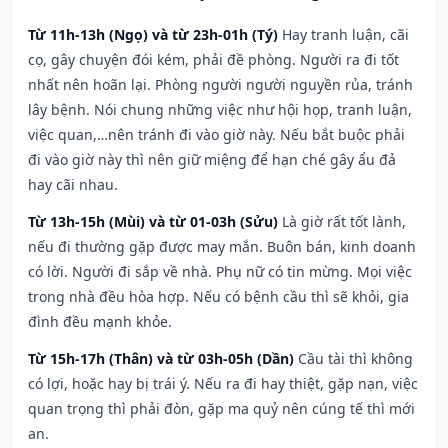
Từ 11h-13h (Ngọ) và từ 23h-01h (Tý)
Hay tranh luận, cãi
cọ, gây chuyện đói kém, phải đề phòng. Người ra đi tốt
nhất nên hoãn lại. Phòng người người nguyền rủa, tránh
lây bệnh. Nói chung những việc như hội họp, tranh luận,
việc quan,…nên tránh đi vào giờ này. Nếu bắt buộc phải
đi vào giờ này thì nên giữ miệng để hạn ché gây ẩu đả
hay cãi nhau.
Từ 13h-15h (Mùi) và từ 01-03h (Sửu)
Là giờ rất tốt lành,
nếu đi thường gặp được may mắn. Buôn bán, kinh doanh
có lời. Người đi sắp về nhà. Phụ nữ có tin mừng. Mọi việc
trong nhà đều hòa hợp. Nếu có bệnh cầu thì sẽ khỏi, gia
đình đều mạnh khỏe.
Từ 15h-17h (Thân) và từ 03h-05h (Dần)
Cầu tài thì không
có lợi, hoặc hay bị trái ý. Nếu ra đi hay thiệt, gặp nạn, việc
quan trọng thì phải đòn, gặp ma quỷ nên cúng tế thì mới
an.