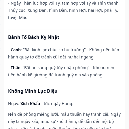
- Ngày Thân lục hợp với Tỵ, tam hợp với Tý và Thìn thành
Thủy cục. Xung Dần, hình Dần, hình Hợi, hại Hợi, phá Tỵ,
tuyệt Mão.
Bành Tổ Bách Kỵ Nhật
-
Canh
: “Bất kinh lạc chức cơ hư trướng” - Không nên tiến
hành quay tơ để tránh cũi dệt hư hại ngang
-
Thân
: “Bất an sàng quỷ túy nhập phòng” - Không nên
tiến hành kê giường để tránh quỷ ma vào phòng
Khổng Minh Lục Diệu
Ngày:
Xích Khẩu
- tức ngày Hung.
Nên đề phòng miệng lưỡi, mâu thuẫn hay tranh cãi. Ngày
này là ngày xấu, mưu sự khó thành, dễ dẫn đến nội bộ
xảy ra cãi vã, thị phi, mâu thuẫn, làm ơn nên oán hoặc