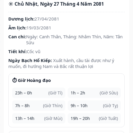
☀️ Chủ Nhật, Ngày 27 Tháng 4 Năm 2081
Dương lịch:
27/04/2081
Âm lịch:
19/03/2081
Can chi:
Ngày: Canh Thân, Tháng: Nhâm Thìn, Năm: Tân
Sửu
Tiết khí:
Cốc vũ
Ngày Bạch Hổ Kiếp:
Xuất hành, cầu tài được như ý
muốn, đi hướng Nam và Bắc rất thuận lợi
⏱️ Giờ Hoàng đạo
23h – 0h
(Giờ Tí)
1h – 2h
(Giờ Sửu)
7h – 8h
(Giờ Thìn)
9h – 10h
(Giờ Tỵ)
13h – 14h
(Giờ Mùi)
19h – 20h
(Giờ Tuất)