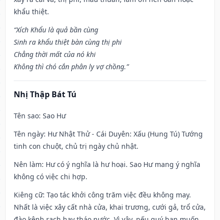
khẩu thiệt.
“Xích Khẩu là quả bần cùng
Sinh ra khẩu thiệt bàn cùng thị phi
Chẳng thời mất của nó khi
Không thì chó cắn phân ly vợ chồng.”
Nhị Thập Bát Tú
Tên sao
: Sao Hư
Tên ngày
: Hư Nhật Thử - Cái Duyên: Xấu (Hung Tú) Tướng
tinh con chuột, chủ trị ngày chủ nhật.
Nên làm
: Hư có ý nghĩa là hư hoại. Sao Hư mang ý nghĩa
không có việc chi hợp.
Kiêng cữ
: Tạo tác khởi công trăm việc đều không may.
Nhất là việc xây cất nhà cửa, khai trương, cưới gả, trổ cửa,
đào kênh rạch hay tháo nước. Vì vậy, nếu quý bạn muốn