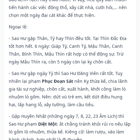
tiến hành các việc động thổ, xây cất nhà, cưới hỏi,... nên
chọn một ngày đại cát khác để thực hiện.
Ngoại lệ
:
- Sao Hư gặp Thân, Tý hay Thìn đều tốt. Tại Thìn Đắc Địa
tốt hơn hết. 6 ngày: Giáp Tý, Canh Tý, Mậu Thân, Canh
Thân, Bính Thìn, Mậu Thìn rất hợp có thể động sự. Trừ
ngày Mậu Thìn ra, còn 5 ngày còn lại kỵ chôn cất.
- Sao Hư gặp ngày Tý thì Sao Hư Đăng Viên rất tốt. Tuy
nhiên lại phạm
Phục Đoạn Sát
nên Kỵ thừa kế, chia lãnh
gia tài sự nghiệp, chôn cất, xuất hành, khởi công làm lò
nhuộm lò gốm. Nên: dứt vú trẻ em, kết dứt điều hung
hại, lấp hang lỗ, xây tường, làm cầu tiêu.
- Gặp Huyền Nhật (những ngày 7, 8, 22, 23 Âm Lịch) thì
Sao Hư phạm
Diệt Một
: ắt chẳng tránh khỏi rủi ro nếu lập
lò gốm lò nhuộm, thừa kế. Kiêng cữ: làm rượu, vào làm
hành chánh, hơn nhất là đi thuyền.