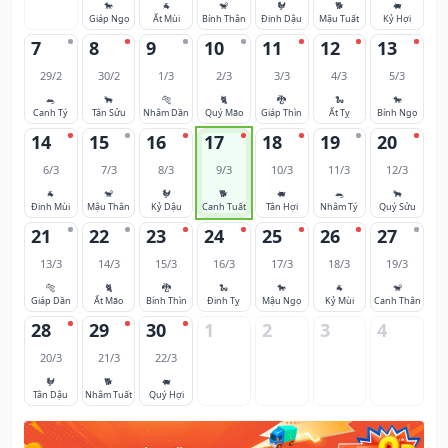
🐎
🐐
🐒
🐓
🐕
🐖
Giáp Ngọ
Ất Mùi
Bính Thân
Đinh Dậu
Mậu Tuất
Kỷ Hợi
7
8
9
10
11
12
13
29/2
30/2
1/3
2/3
3/3
4/3
5/3
🐀
🐂
🐅
🐈
🐉
🐍
🐎
Canh Tý
Tân Sửu
Nhâm Dần
Quý Mão
Giáp Thìn
Ất Tỵ
Bính Ngọ
14
15
16
17
18
19
20
6/3
7/3
8/3
9/3
10/3
11/3
12/3
🐐
🐒
🐓
🐕
🐖
🐀
🐂
Đinh Mùi
Mậu Thân
Kỷ Dậu
Canh Tuất
Tân Hợi
Nhâm Tý
Quý Sửu
21
22
23
24
25
26
27
13/3
14/3
15/3
16/3
17/3
18/3
19/3
🐅
🐈
🐉
🐍
🐎
🐐
🐒
Giáp Dần
Ất Mão
Bính Thìn
Đinh Tỵ
Mậu Ngọ
Kỷ Mùi
Canh Thân
28
29
30
1
2
3
4
20/3
21/3
22/3
🐓
🐕
🐖
Tân Dậu
Nhâm Tuất
Quý Hợi