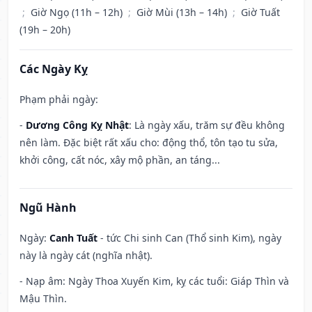
;
Giờ Ngọ (11h – 12h)
;
Giờ Mùi (13h – 14h)
;
Giờ Tuất
(19h – 20h)
Các Ngày Kỵ
Phạm phải ngày:
-
Dương Công Kỵ Nhật
: Là ngày xấu, trăm sự đều không
nên làm. Đặc biệt rất xấu cho: động thổ, tôn tạo tu sửa,
khởi công, cất nóc, xây mộ phần, an táng...
Ngũ Hành
Ngày:
Canh Tuất
- tức Chi sinh Can (Thổ sinh Kim), ngày
này là ngày cát (nghĩa nhật).
- Nạp âm: Ngày Thoa Xuyến Kim, kỵ các tuổi: Giáp Thìn và
Mậu Thìn.