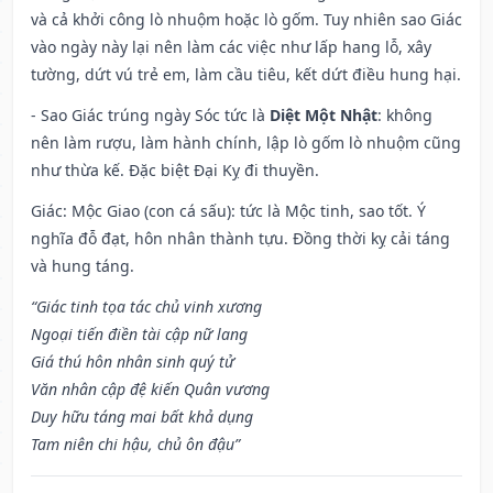
và cả khởi công lò nhuộm hoặc lò gốm. Tuy nhiên sao Giác
vào ngày này lại nên làm các việc như lấp hang lỗ, xây
tường, dứt vú trẻ em, làm cầu tiêu, kết dứt điều hung hại.
- Sao Giác trúng ngày Sóc tức là
Diệt Một Nhật
: không
nên làm rượu, làm hành chính, lập lò gốm lò nhuộm cũng
như thừa kế. Đặc biệt Đại Kỵ đi thuyền.
Giác: Mộc Giao (con cá sấu): tức là Mộc tinh, sao tốt. Ý
nghĩa đỗ đạt, hôn nhân thành tựu. Đồng thời kỵ cải táng
và hung táng.
“Giác tinh tọa tác chủ vinh xương
Ngoại tiến điền tài cập nữ lang
Giá thú hôn nhân sinh quý tử
Văn nhân cập đệ kiến Quân vương
Duy hữu táng mai bất khả dụng
Tam niên chi hậu, chủ ôn đậu”