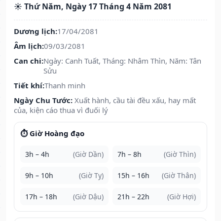
☀️ Thứ Năm, Ngày 17 Tháng 4 Năm 2081
Dương lịch:
17/04/2081
Âm lịch:
09/03/2081
Can chi:
Ngày: Canh Tuất, Tháng: Nhâm Thìn, Năm: Tân
Sửu
Tiết khí:
Thanh minh
Ngày Chu Tước:
Xuất hành, cầu tài đều xấu, hay mất
của, kiện cáo thua vì đuối lý
⏱️ Giờ Hoàng đạo
3h – 4h
(Giờ Dần)
7h – 8h
(Giờ Thìn)
9h – 10h
(Giờ Tỵ)
15h – 16h
(Giờ Thân)
17h – 18h
(Giờ Dậu)
21h – 22h
(Giờ Hợi)