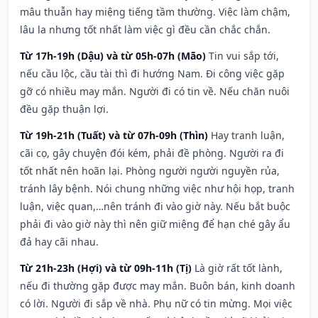
mâu thuẫn hay miệng tiếng tầm thường. Việc làm chậm,
lâu la nhưng tốt nhất làm việc gì đều cần chắc chắn.
Từ 17h-19h (Dậu) và từ 05h-07h (Mão)
Tin vui sắp tới,
nếu cầu lộc, cầu tài thì đi hướng Nam. Đi công việc gặp
gỡ có nhiều may mắn. Người đi có tin về. Nếu chăn nuôi
đều gặp thuận lợi.
Từ 19h-21h (Tuất) và từ 07h-09h (Thìn)
Hay tranh luận,
cãi cọ, gây chuyện đói kém, phải đề phòng. Người ra đi
tốt nhất nên hoãn lại. Phòng người người nguyền rủa,
tránh lây bệnh. Nói chung những việc như hội họp, tranh
luận, việc quan,…nên tránh đi vào giờ này. Nếu bắt buộc
phải đi vào giờ này thì nên giữ miệng để hạn ché gây ẩu
đả hay cãi nhau.
Từ 21h-23h (Hợi) và từ 09h-11h (Tị)
Là giờ rất tốt lành,
nếu đi thường gặp được may mắn. Buôn bán, kinh doanh
có lời. Người đi sắp về nhà. Phụ nữ có tin mừng. Mọi việc