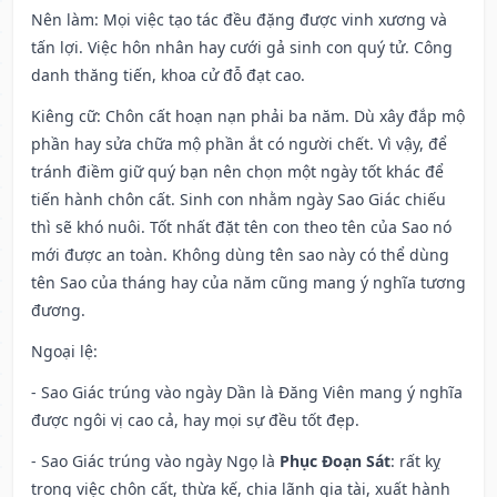
Nên làm
: Mọi việc tạo tác đều đặng được vinh xương và
tấn lợi. Việc hôn nhân hay cưới gả sinh con quý tử. Công
danh thăng tiến, khoa cử đỗ đạt cao.
Kiêng cữ
: Chôn cất hoạn nạn phải ba năm. Dù xây đắp mộ
phần hay sửa chữa mộ phần ắt có người chết. Vì vậy, để
tránh điềm giữ quý bạn nên chọn một ngày tốt khác để
tiến hành chôn cất. Sinh con nhằm ngày Sao Giác chiếu
thì sẽ khó nuôi. Tốt nhất đặt tên con theo tên của Sao nó
mới được an toàn. Không dùng tên sao này có thể dùng
tên Sao của tháng hay của năm cũng mang ý nghĩa tương
đương.
Ngoại lệ
:
- Sao Giác trúng vào ngày Dần là Đăng Viên mang ý nghĩa
được ngôi vị cao cả, hay mọi sự đều tốt đẹp.
- Sao Giác trúng vào ngày Ngọ là
Phục Đoạn Sát
: rất kỵ
trong việc chôn cất, thừa kế, chia lãnh gia tài, xuất hành