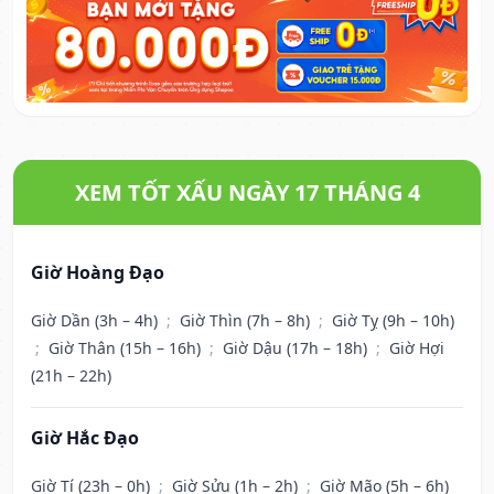
XEM TỐT XẤU NGÀY 17 THÁNG 4
Giờ Hoàng Đạo
Giờ Dần (3h – 4h)
;
Giờ Thìn (7h – 8h)
;
Giờ Tỵ (9h – 10h)
;
Giờ Thân (15h – 16h)
;
Giờ Dậu (17h – 18h)
;
Giờ Hợi
(21h – 22h)
Giờ Hắc Đạo
Giờ Tí (23h – 0h)
;
Giờ Sửu (1h – 2h)
;
Giờ Mão (5h – 6h)