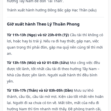
hướng Tây Nam để đón 'Tài Thần'.
Tránh xuất hành hướng Đông Bắc gặp Hạc Thần (xấu)
Giờ xuất hành Theo Lý Thuần Phong
Từ 11h-13h (Ngọ) và từ 23h-01h (Tý)
Cầu tài thì không có
lợi, hoặc hay bị trái ý. Nếu ra đi hay thiệt, gặp nạn, việc
quan trọng thì phải đòn, gặp ma quỷ nên cúng tế thì mới
an.
Từ 13h-15h (Mùi) và từ 01-03h (Sửu)
Mọi công việc đều
được tốt lành, tốt nhất cầu tài đi theo hướng Tây Nam –
Nhà cửa được yên lành. Người xuất hành thì đều bình
yên.
Từ 15h-17h (Thân) và từ 03h-05h (Dần)
Mưu sự khó
thành, cầu lộc, cầu tài mờ mịt. Kiện cáo tốt nhất nên hoãn
lại. Người đi xa chưa có tin về. Mất tiền, mất của nếu đi
hướng Nam thì tìm nhanh mới thấy. Đề phòng tranh cãi,