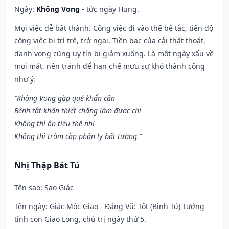
Ngày:
Không Vong
- tức ngày Hung.
Mọi việc dễ bất thành. Công việc đi vào thế bế tắc, tiến độ
công việc bị trì trệ, trở ngại. Tiền bạc của cải thất thoát,
danh vọng cũng uy tín bị giảm xuống. Là một ngày xấu về
mọi mặt, nên tránh để hạn chế mưu sự khó thành công
như ý.
“Không Vong gặp quẻ khẩn cần
Bệnh tật khẩn thiết chẳng làm được chi
Không thì ôn tiểu thê nhi
Không thì trộm cắp phân ly bất tường.”
Nhị Thập Bát Tú
Tên sao
: Sao Giác
Tên ngày
: Giác Mộc Giao - Đặng Vũ: Tốt (Bình Tú) Tướng
tinh con Giao Long, chủ trị ngày thứ 5.