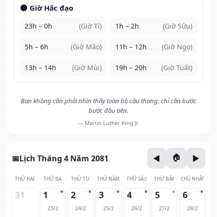
🌑 Giờ Hắc đạo
23h – 0h
(Giờ Tí)
1h – 2h
(Giờ Sửu)
5h – 6h
(Giờ Mão)
11h – 12h
(Giờ Ngọ)
13h – 14h
(Giờ Mùi)
19h – 20h
(Giờ Tuất)
Bạn không cần phải nhìn thấy toàn bộ cầu thang, chỉ cần bước
bước đầu tiên.
— Martin Luther King Jr.
Lịch Tháng 4 Năm 2081
THỨ HAI
THỨ BA
THỨ TƯ
THỨ NĂM
THỨ SÁU
THỨ BẢY
CHỦ NHẬT
31
1
2
3
4
5
6
23/2
24/2
25/2
26/2
27/2
28/2