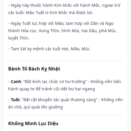
- Ngày này thuộc hành Kim khắc với hành Mộc, ngoại trừ
các tuổi: Mậu Tuất vì Kim khắc mà được lợi.
- Ngày Tuất lục hợp với Mão, tam hợp với Dần và Ngọ
thành Hỏa cục. Xung Thìn, hình Mùi, hại Dậu, phá Mùi,
tuyệt Thìn.
- Tam Sát kỵ mệnh các tuổi Hợi, Mão, Mùi.
Bành Tổ Bách Kỵ Nhật
-
Canh
: “Bất kinh lạc chức cơ hư trướng” - Không nên tiến
hành quay tơ để tránh cũi dệt hư hại ngang
-
Tuất
: “Bất cật khuyển tác quái thượng sàng” - Không nên
ăn chó, quỉ quái lên giường
Khổng Minh Lục Diệu