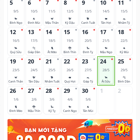
5
6
7
8
9
10
11
9/5
10/5
11/5
12/5
13/5
14/5
15/5
🐎
🐐
🐒
🐓
🐕
🐖
🐀
Bính Ngọ
Đinh Mùi
Mậu Thân
Kỷ Dậu
Canh Tuất
Tân Hợi
Nhâm Tý
12
13
14
15
16
17
18
16/5
17/5
18/5
19/5
20/5
21/5
22/5
🐂
🐅
🐈
🐉
🐍
🐎
🐐
Quý Sửu
Giáp Dần
Ất Mão
Bính Thìn
Đinh Tỵ
Mậu Ngọ
Kỷ Mùi
19
20
21
22
23
24
25
23/5
24/5
25/5
26/5
27/5
28/5
29/5
🐒
🐓
🐕
🐖
🐀
🐂
🐅
Canh Thân
Tân Dậu
Nhâm Tuất
Quý Hợi
Giáp Tý
Ất Sửu
Bính Dần
26
27
28
29
30
1
2
1/6
2/6
3/6
4/6
5/6
🐈
🐉
🐍
🐎
🐐
Đinh Mão
Mậu Thìn
Kỷ Tỵ
Canh Ngọ
Tân Mùi