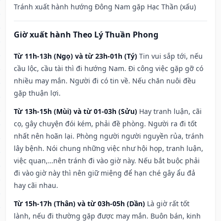
Tránh xuất hành hướng Đông Nam gặp Hạc Thần (xấu)
Giờ xuất hành Theo Lý Thuần Phong
Từ 11h-13h (Ngọ) và từ 23h-01h (Tý)
Tin vui sắp tới, nếu
cầu lộc, cầu tài thì đi hướng Nam. Đi công việc gặp gỡ có
nhiều may mắn. Người đi có tin về. Nếu chăn nuôi đều
gặp thuận lợi.
Từ 13h-15h (Mùi) và từ 01-03h (Sửu)
Hay tranh luận, cãi
cọ, gây chuyện đói kém, phải đề phòng. Người ra đi tốt
nhất nên hoãn lại. Phòng người người nguyền rủa, tránh
lây bệnh. Nói chung những việc như hội họp, tranh luận,
việc quan,…nên tránh đi vào giờ này. Nếu bắt buộc phải
đi vào giờ này thì nên giữ miệng để hạn ché gây ẩu đả
hay cãi nhau.
Từ 15h-17h (Thân) và từ 03h-05h (Dần)
Là giờ rất tốt
lành, nếu đi thường gặp được may mắn. Buôn bán, kinh