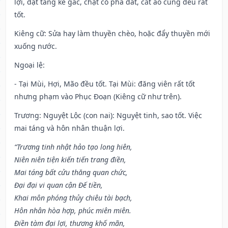
lợi, đặt táng kê gác, chặt cỏ phá đất, cắt áo cũng đều rất
tốt.
Kiêng cữ
: Sửa hay làm thuyền chèo, hoặc đẩy thuyền mới
xuống nước.
Ngoại lệ
:
- Tại Mùi, Hợi, Mão đều tốt. Tại Mùi: đăng viên rất tốt
nhưng phạm vào Phục Đoạn (Kiêng cữ như trên).
Trương: Nguyệt Lộc (con nai): Nguyệt tinh, sao tốt. Việc
mai táng và hôn nhân thuận lợi.
“Trương tinh nhật hảo tạo long hiên,
Niên niên tiện kiến tiến trang điền,
Mai táng bất cửu thăng quan chức,
Đại đại vi quan cận Đế tiền,
Khai môn phóng thủy chiêu tài bạch,
Hôn nhân hòa hợp, phúc miên miên.
Điền tàm đại lợi, thương khố mãn,