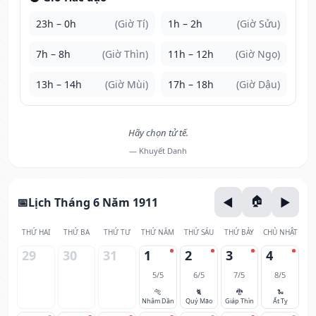
23h – 0h
(Giờ Tí)
1h – 2h
(Giờ Sửu)
7h – 8h
(Giờ Thìn)
11h – 12h
(Giờ Ngọ)
13h – 14h
(Giờ Mùi)
17h – 18h
(Giờ Dậu)
Hãy chọn tử tế.
— Khuyết Danh
Lịch Tháng 6 Năm 1911
THỨ HAI
THỨ BA
THỨ TƯ
THỨ NĂM
THỨ SÁU
THỨ BẢY
CHỦ NHẬT
29
30
31
1
2
3
4
5/5
6/5
7/5
8/5
🐅
🐈
🐉
🐍
Nhâm Dần
Quý Mão
Giáp Thìn
Ất Tỵ