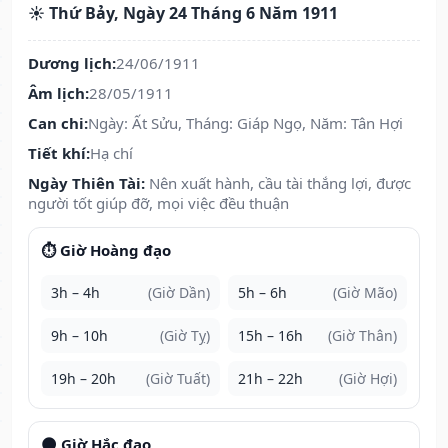
☀️ Thứ Bảy, Ngày 24 Tháng 6 Năm 1911
Dương lịch:
24/06/1911
Âm lịch:
28/05/1911
Can chi:
Ngày: Ất Sửu, Tháng: Giáp Ngọ, Năm: Tân Hợi
Tiết khí:
Hạ chí
Ngày Thiên Tài:
Nên xuất hành, cầu tài thắng lợi, được
người tốt giúp đỡ, mọi việc đều thuận
⏱️ Giờ Hoàng đạo
3h – 4h
(Giờ Dần)
5h – 6h
(Giờ Mão)
9h – 10h
(Giờ Tỵ)
15h – 16h
(Giờ Thân)
19h – 20h
(Giờ Tuất)
21h – 22h
(Giờ Hợi)
🌑 Giờ Hắc đạo