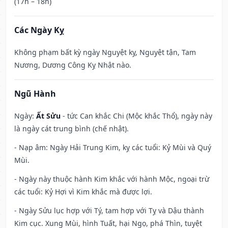
(17h – 18h)
Các Ngày Kỵ
Không phạm bất kỳ ngày Nguyệt kỵ, Nguyệt tận, Tam
Nương, Dương Công Kỵ Nhật nào.
Ngũ Hành
Ngày:
Ất Sửu
- tức Can khắc Chi (Mộc khắc Thổ), ngày này
là ngày cát trung bình (chế nhật).
- Nạp âm: Ngày Hải Trung Kim, kỵ các tuổi: Kỷ Mùi và Quý
Mùi.
- Ngày này thuộc hành Kim khắc với hành Mộc, ngoại trừ
các tuổi: Kỷ Hợi vì Kim khắc mà được lợi.
- Ngày Sửu lục hợp với Tý, tam hợp với Tỵ và Dậu thành
Kim cục. Xung Mùi, hình Tuất, hại Ngọ, phá Thìn, tuyệt