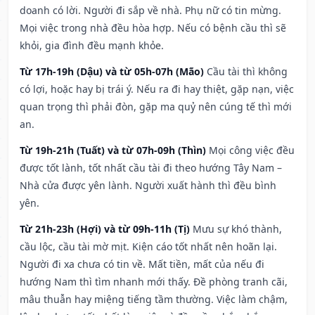
doanh có lời. Người đi sắp về nhà. Phụ nữ có tin mừng.
Mọi việc trong nhà đều hòa hợp. Nếu có bệnh cầu thì sẽ
khỏi, gia đình đều mạnh khỏe.
Từ 17h-19h (Dậu) và từ 05h-07h (Mão)
Cầu tài thì không
có lợi, hoặc hay bị trái ý. Nếu ra đi hay thiệt, gặp nạn, việc
quan trọng thì phải đòn, gặp ma quỷ nên cúng tế thì mới
an.
Từ 19h-21h (Tuất) và từ 07h-09h (Thìn)
Mọi công việc đều
được tốt lành, tốt nhất cầu tài đi theo hướng Tây Nam –
Nhà cửa được yên lành. Người xuất hành thì đều bình
yên.
Từ 21h-23h (Hợi) và từ 09h-11h (Tị)
Mưu sự khó thành,
cầu lộc, cầu tài mờ mịt. Kiện cáo tốt nhất nên hoãn lại.
Người đi xa chưa có tin về. Mất tiền, mất của nếu đi
hướng Nam thì tìm nhanh mới thấy. Đề phòng tranh cãi,
mâu thuẫn hay miệng tiếng tầm thường. Việc làm chậm,