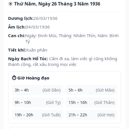
☀️ Thứ Năm, Ngày 26 Tháng 3 Năm 1936
Dương lịch:
26/03/1936
Âm lịch:
04/03/1936
Can chi:
Ngày: Đinh Mùi, Tháng: Nhâm Thìn, Năm: Bính
Tý
Tiết khí:
Xuân phân
Ngày Bạch Hổ Túc:
Cấm đi xa, làm việc gì cũng không
thành công, rất xấu trong mọi việc
⏱️ Giờ Hoàng đạo
3h – 4h
(Giờ Dần)
5h – 6h
(Giờ Mão)
9h – 10h
(Giờ Tỵ)
15h – 16h
(Giờ Thân)
19h – 20h
(Giờ Tuất)
21h – 22h
(Giờ Hợi)