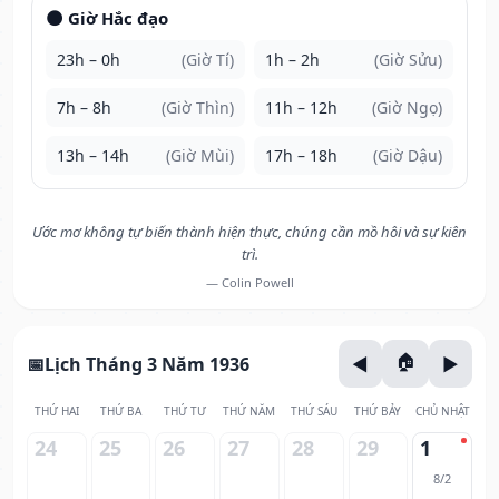
🌑 Giờ Hắc đạo
23h – 0h
(Giờ Tí)
1h – 2h
(Giờ Sửu)
7h – 8h
(Giờ Thìn)
11h – 12h
(Giờ Ngọ)
13h – 14h
(Giờ Mùi)
17h – 18h
(Giờ Dậu)
Ước mơ không tự biến thành hiện thực, chúng cần mồ hôi và sự kiên
trì.
— Colin Powell
Lịch Tháng 3 Năm 1936
THỨ HAI
THỨ BA
THỨ TƯ
THỨ NĂM
THỨ SÁU
THỨ BẢY
CHỦ NHẬT
24
25
26
27
28
29
1
8/2