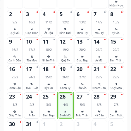
🐎
Nhâm Ngọ
2
3
4
5
6
7
8
9/2
10/2
11/2
12/2
13/2
14/2
15/2
🐐
🐒
🐓
🐕
🐖
🐀
🐂
Quý Mùi
Giáp Thân
Ất Dậu
Bính Tuất
Đinh Hợi
Mậu Tý
Kỷ Sửu
9
10
11
12
13
14
15
16/2
17/2
18/2
19/2
20/2
21/2
22/2
🐅
🐈
🐉
🐍
🐎
🐐
🐒
Canh Dần
Tân Mão
Nhâm Thìn
Quý Tỵ
Giáp Ngọ
Ất Mùi
Bính Thân
16
17
18
19
20
21
22
23/2
24/2
25/2
26/2
27/2
28/2
29/2
🐓
🐕
🐖
🐀
🐂
🐅
🐈
Đinh Dậu
Mậu Tuất
Kỷ Hợi
Canh Tý
Tân Sửu
Nhâm Dần
Quý Mão
23
24
25
26
27
28
29
1/3
2/3
3/3
4/3
5/3
6/3
7/3
🐉
🐍
🐎
🐐
🐒
🐓
🐕
Giáp Thìn
Ất Tỵ
Bính Ngọ
Đinh Mùi
Mậu Thân
Kỷ Dậu
Canh Tuất
30
31
1
2
3
4
5