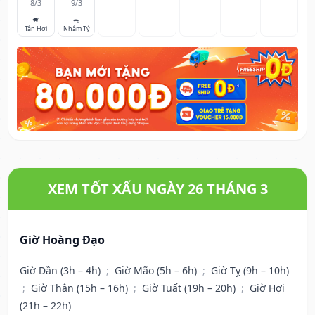
8/3
9/3
🐖
🐀
Tân Hợi
Nhâm Tý
XEM TỐT XẤU NGÀY 26 THÁNG 3
Giờ Hoàng Đạo
Giờ Dần (3h – 4h)
;
Giờ Mão (5h – 6h)
;
Giờ Tỵ (9h – 10h)
;
Giờ Thân (15h – 16h)
;
Giờ Tuất (19h – 20h)
;
Giờ Hợi
(21h – 22h)