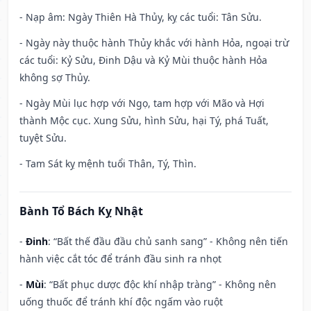
- Nạp âm: Ngày Thiên Hà Thủy, kỵ các tuổi: Tân Sửu.
- Ngày này thuộc hành Thủy khắc với hành Hỏa, ngoại trừ
các tuổi: Kỷ Sửu, Đinh Dậu và Kỷ Mùi thuộc hành Hỏa
không sợ Thủy.
- Ngày Mùi lục hợp với Ngọ, tam hợp với Mão và Hợi
thành Mộc cục. Xung Sửu, hình Sửu, hại Tý, phá Tuất,
tuyệt Sửu.
- Tam Sát kỵ mệnh tuổi Thân, Tý, Thìn.
Bành Tổ Bách Kỵ Nhật
-
Đinh
: “Bất thế đầu đầu chủ sanh sang” - Không nên tiến
hành việc cắt tóc để tránh đầu sinh ra nhọt
-
Mùi
: “Bất phục dược độc khí nhập tràng” - Không nên
uống thuốc để tránh khí độc ngấm vào ruột