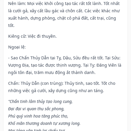
Nên làm
: Mọi việc khởi công tạo tác rất tốt lành. Tốt nhất
là cưới gả, xây cất lầu gác và chôn cất. Các việc khác như
xuất hành, dựng phòng, chặt cỏ phá đất, cất trại, cũng
tốt.
Kiêng cữ
: Việc đi thuyền.
Ngoại lệ
:
- Sao Chẩn Thủy Dẫn tại Tỵ, Dậu, Sửu đều rất tốt. Tại Sửu:
Vượng Địa, tạo tác được thịnh vượng. Tại Tỵ: Đăng Viên là
ngôi tôn đại, trăm mưu động ắt thành danh.
Chẩn: Thủy Dẫn (con trùng): Thủy tinh, sao tốt. Tốt cho
những việc gả cưới, xây dựng cũng như an táng.
“Chẩn tinh lâm thủy tạo long cung,
Đại đại vi quan thụ sắc phong,
Phú quý vinh hoa tăng phúc thọ,
Khố mãn thương doanh tự xương long.
Mai táng văn tinh lai chiếu trợ,