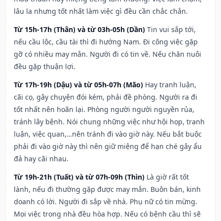
lâu la nhưng tốt nhất làm việc gì đều cần chắc chắn.
Từ 15h-17h (Thân) và từ 03h-05h (Dần)
Tin vui sắp tới,
nếu cầu lộc, cầu tài thì đi hướng Nam. Đi công việc gặp
gỡ có nhiều may mắn. Người đi có tin về. Nếu chăn nuôi
đều gặp thuận lợi.
Từ 17h-19h (Dậu) và từ 05h-07h (Mão)
Hay tranh luận,
cãi cọ, gây chuyện đói kém, phải đề phòng. Người ra đi
tốt nhất nên hoãn lại. Phòng người người nguyền rủa,
tránh lây bệnh. Nói chung những việc như hội họp, tranh
luận, việc quan,…nên tránh đi vào giờ này. Nếu bắt buộc
phải đi vào giờ này thì nên giữ miệng để hạn ché gây ẩu
đả hay cãi nhau.
Từ 19h-21h (Tuất) và từ 07h-09h (Thìn)
Là giờ rất tốt
lành, nếu đi thường gặp được may mắn. Buôn bán, kinh
doanh có lời. Người đi sắp về nhà. Phụ nữ có tin mừng.
Mọi việc trong nhà đều hòa hợp. Nếu có bệnh cầu thì sẽ