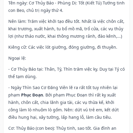
Tên ngày
: Cơ Thủy Báo - Phùng Dị: Tốt (Kiết Tú) Tướng tinh
con Beo, chủ trị ngày thứ 4.
Nên làm
: Trăm việc khởi tạo đều tốt. Nhất là việc chôn cất,
khai trương, xuất hành, tu bổ mồ mã, trổ cửa, các vụ thủy
lợi (như tháo nước, khai thông mương rảnh, đào kênh,...)
Kiêng cữ
: Các việc lót giường, đóng giường, đi thuyền.
Ngoại lệ
:
- Cơ Thủy Báo tại: Thân, Tý, Thìn trăm việc kỵ. Duy tại Tý có
thể tạm dùng.
- Ngày Thìn Sao Cơ Đăng Viên lẽ ra rất tốt tuy nhiên lại
phạm
Phục Đoạn
. Bởi phạm Phục Đoạn thì rất kỵ xuất
hành, chôn cất, chia lãnh gia tài, các vụ thừa kế, khởi
công làm lò nhuộm lò gốm. Nên: dứt vú trẻ em, kết dứt
điều hung hại, xây tường, lấp hang lỗ, làm cầu tiêu.
Cơ: Thủy Báo (con beo): Thủy tinh, sao tốt. Gia đình an