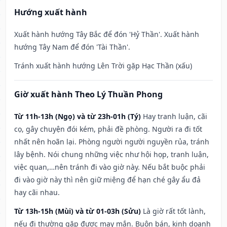
Hướng xuất hành
Xuất hành hướng Tây Bắc để đón 'Hỷ Thần'. Xuất hành
hướng Tây Nam để đón 'Tài Thần'.
Tránh xuất hành hướng Lên Trời gặp Hạc Thần (xấu)
Giờ xuất hành Theo Lý Thuần Phong
Từ 11h-13h (Ngọ) và từ 23h-01h (Tý)
Hay tranh luận, cãi
cọ, gây chuyện đói kém, phải đề phòng. Người ra đi tốt
nhất nên hoãn lại. Phòng người người nguyền rủa, tránh
lây bệnh. Nói chung những việc như hội họp, tranh luận,
việc quan,…nên tránh đi vào giờ này. Nếu bắt buộc phải
đi vào giờ này thì nên giữ miệng để hạn ché gây ẩu đả
hay cãi nhau.
Từ 13h-15h (Mùi) và từ 01-03h (Sửu)
Là giờ rất tốt lành,
nếu đi thường gặp được may mắn. Buôn bán, kinh doanh