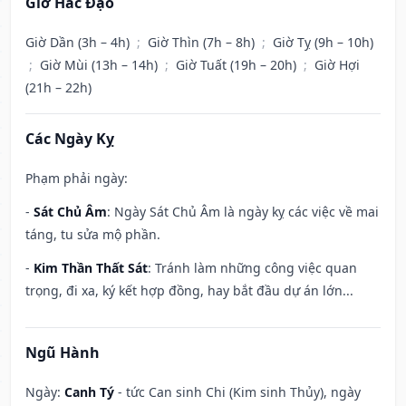
Giờ Hắc Đạo
Giờ Dần (3h – 4h)
;
Giờ Thìn (7h – 8h)
;
Giờ Tỵ (9h – 10h)
;
Giờ Mùi (13h – 14h)
;
Giờ Tuất (19h – 20h)
;
Giờ Hợi
(21h – 22h)
Các Ngày Kỵ
Phạm phải ngày:
-
Sát Chủ Âm
: Ngày Sát Chủ Âm là ngày kỵ các việc về mai
táng, tu sửa mộ phần.
-
Kim Thần Thất Sát
: Tránh làm những công việc quan
trọng, đi xa, ký kết hợp đồng, hay bắt đầu dự án lớn...
Ngũ Hành
Ngày:
Canh Tý
- tức Can sinh Chi (Kim sinh Thủy), ngày