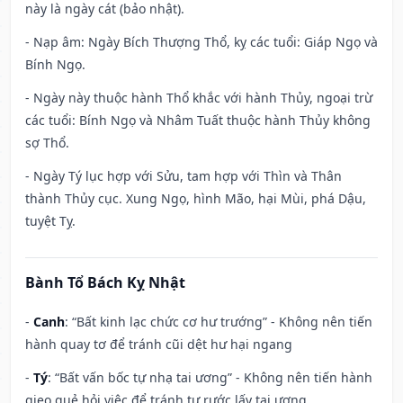
này là ngày cát (bảo nhật).
- Nạp âm: Ngày Bích Thượng Thổ, kỵ các tuổi: Giáp Ngọ và
Bính Ngọ.
- Ngày này thuộc hành Thổ khắc với hành Thủy, ngoại trừ
các tuổi: Bính Ngọ và Nhâm Tuất thuộc hành Thủy không
sợ Thổ.
- Ngày Tý lục hợp với Sửu, tam hợp với Thìn và Thân
thành Thủy cục. Xung Ngọ, hình Mão, hại Mùi, phá Dậu,
tuyệt Tỵ.
Bành Tổ Bách Kỵ Nhật
-
Canh
: “Bất kinh lạc chức cơ hư trướng” - Không nên tiến
hành quay tơ để tránh cũi dệt hư hại ngang
-
Tý
: “Bất vấn bốc tự nhạ tai ương” - Không nên tiến hành
gieo quẻ hỏi việc để tránh tự rước lấy tai ương