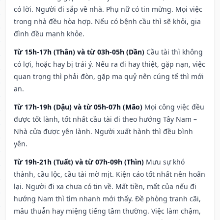
có lời. Người đi sắp về nhà. Phụ nữ có tin mừng. Mọi việc
trong nhà đều hòa hợp. Nếu có bệnh cầu thì sẽ khỏi, gia
đình đều mạnh khỏe.
Từ 15h-17h (Thân) và từ 03h-05h (Dần)
Cầu tài thì không
có lợi, hoặc hay bị trái ý. Nếu ra đi hay thiệt, gặp nạn, việc
quan trọng thì phải đòn, gặp ma quỷ nên cúng tế thì mới
an.
Từ 17h-19h (Dậu) và từ 05h-07h (Mão)
Mọi công việc đều
được tốt lành, tốt nhất cầu tài đi theo hướng Tây Nam –
Nhà cửa được yên lành. Người xuất hành thì đều bình
yên.
Từ 19h-21h (Tuất) và từ 07h-09h (Thìn)
Mưu sự khó
thành, cầu lộc, cầu tài mờ mịt. Kiện cáo tốt nhất nên hoãn
lại. Người đi xa chưa có tin về. Mất tiền, mất của nếu đi
hướng Nam thì tìm nhanh mới thấy. Đề phòng tranh cãi,
mâu thuẫn hay miệng tiếng tầm thường. Việc làm chậm,