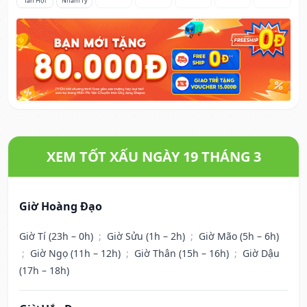
Tân Hợi
Nhâm Tý
XEM TỐT XẤU NGÀY 19 THÁNG 3
Giờ Hoàng Đạo
Giờ Tí (23h – 0h)
;
Giờ Sửu (1h – 2h)
;
Giờ Mão (5h – 6h)
;
Giờ Ngọ (11h – 12h)
;
Giờ Thân (15h – 16h)
;
Giờ Dậu
(17h – 18h)