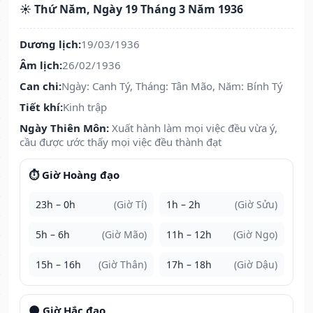
☀️ Thứ Năm, Ngày 19 Tháng 3 Năm 1936
Dương lịch:
19/03/1936
Âm lịch:
26/02/1936
Can chi:
Ngày: Canh Tý, Tháng: Tân Mão, Năm: Bính Tý
Tiết khí:
Kinh trập
Ngày Thiên Môn:
Xuất hành làm mọi việc đều vừa ý,
cầu được ước thấy mọi việc đều thành đạt
⏱️ Giờ Hoàng đạo
23h – 0h
(Giờ Tí)
1h – 2h
(Giờ Sửu)
5h – 6h
(Giờ Mão)
11h – 12h
(Giờ Ngọ)
15h – 16h
(Giờ Thân)
17h – 18h
(Giờ Dậu)
🌑 Giờ Hắc đạo