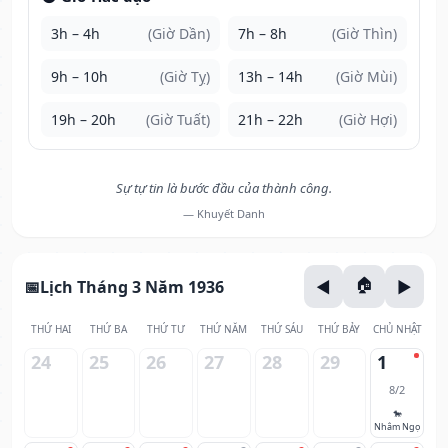
3h – 4h
(Giờ Dần)
7h – 8h
(Giờ Thìn)
9h – 10h
(Giờ Tỵ)
13h – 14h
(Giờ Mùi)
19h – 20h
(Giờ Tuất)
21h – 22h
(Giờ Hợi)
Sự tự tin là bước đầu của thành công.
— Khuyết Danh
Lịch Tháng 3 Năm 1936
THỨ HAI
THỨ BA
THỨ TƯ
THỨ NĂM
THỨ SÁU
THỨ BẢY
CHỦ NHẬT
24
25
26
27
28
29
1
8/2
🐎
Nhâm Ngọ