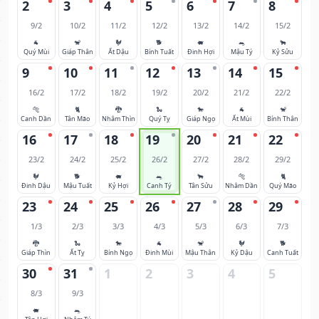
2
3
4
5
6
7
8
9/2
10/2
11/2
12/2
13/2
14/2
15/2
🐐
🐒
🐓
🐕
🐖
🐀
🐂
Quý Mùi
Giáp Thân
Ất Dậu
Bính Tuất
Đinh Hợi
Mậu Tý
Kỷ Sửu
9
10
11
12
13
14
15
16/2
17/2
18/2
19/2
20/2
21/2
22/2
🐅
🐈
🐉
🐍
🐎
🐐
🐒
Canh Dần
Tân Mão
Nhâm Thìn
Quý Tỵ
Giáp Ngọ
Ất Mùi
Bính Thân
16
17
18
19
20
21
22
23/2
24/2
25/2
26/2
27/2
28/2
29/2
🐓
🐕
🐖
🐀
🐂
🐅
🐈
Đinh Dậu
Mậu Tuất
Kỷ Hợi
Canh Tý
Tân Sửu
Nhâm Dần
Quý Mão
23
24
25
26
27
28
29
1/3
2/3
3/3
4/3
5/3
6/3
7/3
🐉
🐍
🐎
🐐
🐒
🐓
🐕
Giáp Thìn
Ất Tỵ
Bính Ngọ
Đinh Mùi
Mậu Thân
Kỷ Dậu
Canh Tuất
30
31
1
2
3
4
5
8/3
9/3
🐖
🐀