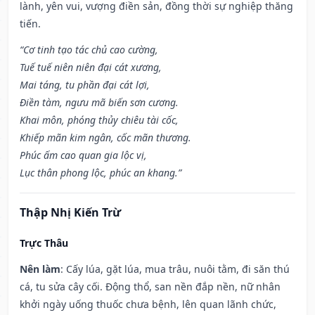
lành, yên vui, vượng điền sản, đồng thời sự nghiệp thăng
tiến.
“Cơ tinh tạo tác chủ cao cường,
Tuế tuế niên niên đại cát xương,
Mai táng, tu phần đại cát lợi,
Điền tàm, ngưu mã biến sơn cương.
Khai môn, phóng thủy chiêu tài cốc,
Khiếp mãn kim ngân, cốc mãn thương.
Phúc ấm cao quan gia lộc vị,
Lục thân phong lộc, phúc an khang.”
Thập Nhị Kiến Trừ
Trực Thâu
Nên làm
: Cấy lúa, gặt lúa, mua trâu, nuôi tằm, đi săn thú
cá, tu sửa cây cối. Động thổ, san nền đắp nền, nữ nhân
khởi ngày uống thuốc chưa bệnh, lên quan lãnh chức,