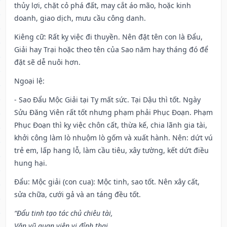
thủy lợi, chặt cỏ phá đất, may cắt áo mão, hoặc kinh
doanh, giao dịch, mưu cầu công danh.
Kiêng cữ
: Rất kỵ việc đi thuyền. Nên đặt tên con là Đẩu,
Giải hay Trại hoặc theo tên của Sao năm hay tháng đó để
đặt sẽ dễ nuôi hơn.
Ngoại lệ
:
- Sao Đẩu Mộc Giải tại Tỵ mất sức. Tại Dậu thì tốt. Ngày
Sửu Đăng Viên rất tốt nhưng phạm phải Phục Đoạn. Phạm
Phục Đoạn thì kỵ việc chôn cất, thừa kế, chia lãnh gia tài,
khởi công làm lò nhuộm lò gốm và xuất hành. Nên: dứt vú
trẻ em, lấp hang lỗ, làm cầu tiêu, xây tường, kết dứt điều
hung hại.
Đẩu: Mộc giải (con cua): Mộc tinh, sao tốt. Nên xây cất,
sửa chữa, cưới gả và an táng đều tốt.
“Đẩu tinh tạo tác chủ chiêu tài,
Văn vũ quan viên vị đỉnh thai,