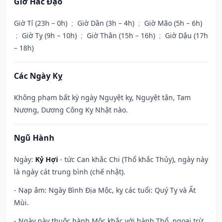
Giờ Hắc Đạo
Giờ Tí (23h – 0h)
;
Giờ Dần (3h – 4h)
;
Giờ Mão (5h – 6h)
;
Giờ Tỵ (9h – 10h)
;
Giờ Thân (15h – 16h)
;
Giờ Dậu (17h
– 18h)
Các Ngày Kỵ
Không phạm bất kỳ ngày Nguyệt kỵ, Nguyệt tận, Tam
Nương, Dương Công Kỵ Nhật nào.
Ngũ Hành
Ngày:
Kỷ Hợi
- tức Can khắc Chi (Thổ khắc Thủy), ngày này
là ngày cát trung bình (chế nhật).
- Nạp âm: Ngày Bình Địa Mộc, kỵ các tuổi: Quý Tỵ và Ất
Mùi.
- Ngày này thuộc hành Mộc khắc với hành Thổ, ngoại trừ