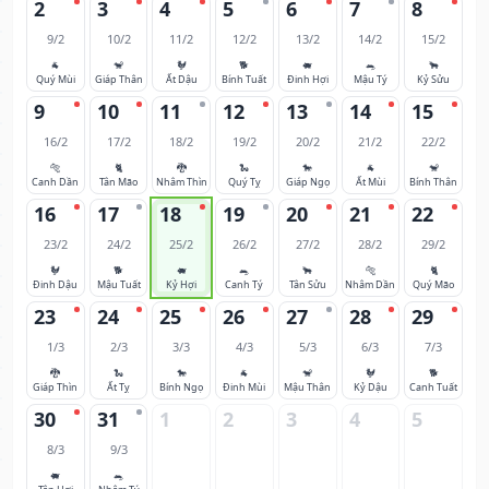
2
3
4
5
6
7
8
9/2
10/2
11/2
12/2
13/2
14/2
15/2
🐐
🐒
🐓
🐕
🐖
🐀
🐂
Quý Mùi
Giáp Thân
Ất Dậu
Bính Tuất
Đinh Hợi
Mậu Tý
Kỷ Sửu
9
10
11
12
13
14
15
16/2
17/2
18/2
19/2
20/2
21/2
22/2
🐅
🐈
🐉
🐍
🐎
🐐
🐒
Canh Dần
Tân Mão
Nhâm Thìn
Quý Tỵ
Giáp Ngọ
Ất Mùi
Bính Thân
16
17
18
19
20
21
22
23/2
24/2
25/2
26/2
27/2
28/2
29/2
🐓
🐕
🐖
🐀
🐂
🐅
🐈
Đinh Dậu
Mậu Tuất
Kỷ Hợi
Canh Tý
Tân Sửu
Nhâm Dần
Quý Mão
23
24
25
26
27
28
29
1/3
2/3
3/3
4/3
5/3
6/3
7/3
🐉
🐍
🐎
🐐
🐒
🐓
🐕
Giáp Thìn
Ất Tỵ
Bính Ngọ
Đinh Mùi
Mậu Thân
Kỷ Dậu
Canh Tuất
30
31
1
2
3
4
5
8/3
9/3
🐖
🐀