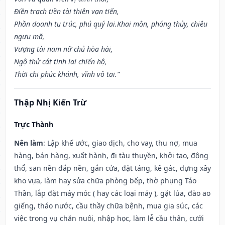
Điền trạch tiền tài thiên vạn tiến,
Phần doanh tu trúc, phú quý lai.Khai môn, phóng thủy, chiêu
ngưu mã,
Vượng tài nam nữ chủ hòa hài,
Ngộ thử cát tinh lai chiến hộ,
Thời chi phúc khánh, vĩnh vô tai.”
Thập Nhị Kiến Trừ
Trực Thành
Nên làm
: Lập khế ước, giao dịch, cho vay, thu nợ, mua
hàng, bán hàng, xuất hành, đi tàu thuyền, khởi tạo, động
thổ, san nền đắp nền, gắn cửa, đặt táng, kê gác, dựng xây
kho vựa, làm hay sửa chữa phòng bếp, thờ phụng Táo
Thần, lắp đặt máy móc ( hay các loại máy ), gặt lúa, đào ao
giếng, tháo nước, cầu thầy chữa bệnh, mua gia súc, các
việc trong vụ chăn nuôi, nhập học, làm lễ cầu thân, cưới