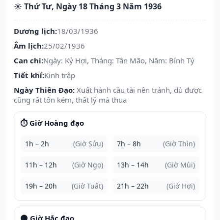
☀️ Thứ Tư, Ngày 18 Tháng 3 Năm 1936
Dương lịch:
18/03/1936
Âm lịch:
25/02/1936
Can chi:
Ngày: Kỷ Hợi, Tháng: Tân Mão, Năm: Bính Tý
Tiết khí:
Kinh trập
Ngày Thiên Đạo:
Xuất hành cầu tài nên tránh, dù được
cũng rất tốn kém, thất lý mà thua
⏱️ Giờ Hoàng đạo
1h – 2h
(Giờ Sửu)
7h – 8h
(Giờ Thìn)
11h – 12h
(Giờ Ngọ)
13h – 14h
(Giờ Mùi)
19h – 20h
(Giờ Tuất)
21h – 22h
(Giờ Hợi)
🌑 Giờ Hắc đạo