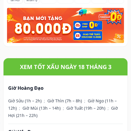
Tân Hợi
Nhâm Tý
XEM TỐT XẤU NGÀY 18 THÁNG 3
Giờ Hoàng Đạo
Giờ Sửu (1h – 2h)
;
Giờ Thìn (7h – 8h)
;
Giờ Ngọ (11h –
12h)
;
Giờ Mùi (13h – 14h)
;
Giờ Tuất (19h – 20h)
;
Giờ
Hợi (21h – 22h)