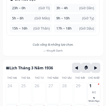
23h – 0h
(Giờ Tí)
3h – 4h
(Giờ Dần)
5h – 6h
(Giờ Mão)
9h – 10h
(Giờ Tỵ)
15h – 16h
(Giờ Thân)
17h – 18h
(Giờ Dậu)
Cuộc sống là những lựa chọn.
— Khuyết Danh
Lịch Tháng 3 Năm 1936
THỨ HAI
THỨ BA
THỨ TƯ
THỨ NĂM
THỨ SÁU
THỨ BẢY
CHỦ NHẬT
24
25
26
27
28
29
1
8/2
🐎
Nhâm Ngọ