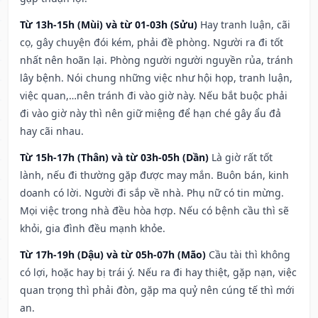
Từ 13h-15h (Mùi) và từ 01-03h (Sửu)
Hay tranh luận, cãi
cọ, gây chuyện đói kém, phải đề phòng. Người ra đi tốt
nhất nên hoãn lại. Phòng người người nguyền rủa, tránh
lây bệnh. Nói chung những việc như hội họp, tranh luận,
việc quan,…nên tránh đi vào giờ này. Nếu bắt buộc phải
đi vào giờ này thì nên giữ miệng để hạn ché gây ẩu đả
hay cãi nhau.
Từ 15h-17h (Thân) và từ 03h-05h (Dần)
Là giờ rất tốt
lành, nếu đi thường gặp được may mắn. Buôn bán, kinh
doanh có lời. Người đi sắp về nhà. Phụ nữ có tin mừng.
Mọi việc trong nhà đều hòa hợp. Nếu có bệnh cầu thì sẽ
khỏi, gia đình đều mạnh khỏe.
Từ 17h-19h (Dậu) và từ 05h-07h (Mão)
Cầu tài thì không
có lợi, hoặc hay bị trái ý. Nếu ra đi hay thiệt, gặp nạn, việc
quan trọng thì phải đòn, gặp ma quỷ nên cúng tế thì mới
an.