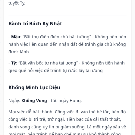
tuyệt Tỵ.
Bành Tổ Bách Kỵ Nhật
-
Mậu
: “Bất thụ điền điền chủ bất tường” - Không nên tiến
hành việc liên quan đến nhận đất để tránh gia chủ không
được lành
-
Tý
: “Bất vấn bốc tự nhạ tai ương” - Không nên tiến hành
gieo quẻ hỏi việc để tránh tự rước lấy tai ương
Khổng Minh Lục Diệu
Ngày:
Không Vong
- tức ngày Hung.
Mọi việc dễ bất thành. Công việc đi vào thế bế tắc, tiến độ
công việc bị trì trệ, trở ngại. Tiền bạc của cải thất thoát,
danh vọng cũng uy tín bị giảm xuống. Là một ngày xấu về
mọi mặt, nên tránh để hạn chế mưu sự khó thành công