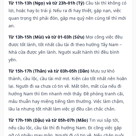
Từ 11h-13h (Ngọ) và từ 23h-01h (Tý)
Cầu tài thì không có
lợi, hoặc hay bị trái ý. Nếu ra đi hay thiệt, gặp nạn, việc
quan trọng thì phải đòn, gặp ma quỷ nên cúng tế thì mới
an.
Từ 13h-15h (Mùi) và từ 01-03h (Sửu)
Mọi công việc đều
được tốt lành, tốt nhất cầu tài đi theo hướng Tây Nam –
Nhà cửa được yên lành. Người xuất hành thì đều bình
yên.
Từ 15h-17h (Thân) và từ 03h-05h (Dần)
Mưu sự khó
thành, cầu lộc, cầu tài mờ mịt. Kiện cáo tốt nhất nên hoãn
lại. Người đi xa chưa có tin về. Mất tiền, mất của nếu đi
hướng Nam thì tìm nhanh mới thấy. Đề phòng tranh cãi,
mâu thuẫn hay miệng tiếng tầm thường. Việc làm chậm,
lâu la nhưng tốt nhất làm việc gì đều cần chắc chắn.
Từ 17h-19h (Dậu) và từ 05h-07h (Mão)
Tin vui sắp tới,
nếu cầu lộc, cầu tài thì đi hướng Nam. Đi công việc gặp
gỡ có nhiều may mắn. Người đi có tin về. Nếu chăn nuôi