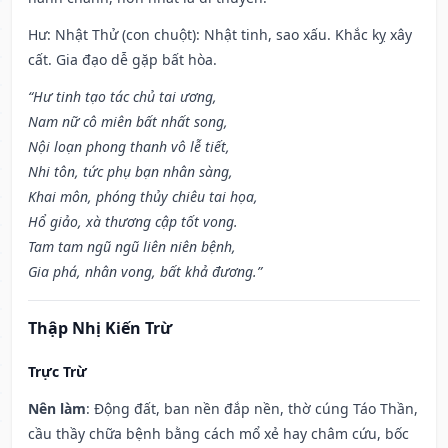
Hư: Nhật Thử (con chuột): Nhật tinh, sao xấu. Khắc kỵ xây
cất. Gia đạo dễ gặp bất hòa.
“Hư tinh tạo tác chủ tai ương,
Nam nữ cô miên bất nhất song,
Nội loạn phong thanh vô lễ tiết,
Nhi tôn, tức phụ bạn nhân sàng,
Khai môn, phóng thủy chiêu tai họa,
Hổ giảo, xà thương cập tốt vong.
Tam tam ngũ ngũ liên niên bệnh,
Gia phá, nhân vong, bất khả đương.”
Thập Nhị Kiến Trừ
Trực Trừ
Nên làm
: Động đất, ban nền đắp nền, thờ cúng Táo Thần,
cầu thầy chữa bệnh bằng cách mổ xẻ hay châm cứu, bốc