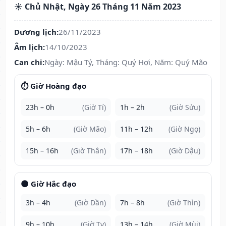
☀️ Chủ Nhật, Ngày 26 Tháng 11 Năm 2023
Dương lịch:
26/11/2023
Âm lịch:
14/10/2023
Can chi:
Ngày: Mậu Tý, Tháng: Quý Hợi, Năm: Quý Mão
⏱️ Giờ Hoàng đạo
23h – 0h
(Giờ Tí)
1h – 2h
(Giờ Sửu)
5h – 6h
(Giờ Mão)
11h – 12h
(Giờ Ngọ)
15h – 16h
(Giờ Thân)
17h – 18h
(Giờ Dậu)
🌑 Giờ Hắc đạo
3h – 4h
(Giờ Dần)
7h – 8h
(Giờ Thìn)
9h – 10h
(Giờ Tỵ)
13h – 14h
(Giờ Mùi)