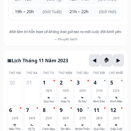
19h – 20h
(Giờ Tuất)
21h – 22h
(Giờ Hợi)
Một tâm trí hỗn loạn sẽ không bao giờ tạo ra một cuộc đời bình yên.
— Khuyết danh
Lịch Tháng 11 Năm 2023
THỨ HAI
THỨ BA
THỨ TƯ
THỨ NĂM
THỨ SÁU
THỨ BẢY
CHỦ NHẬT
30
31
1
2
3
4
5
18/9
19/9
20/9
21/9
22/9
🐖
🐀
🐂
🐅
🐈
Quý Hợi
Giáp Tý
Ất Sửu
Bính Dần
Đinh Mão
6
7
8
9
10
11
12
23/9
24/9
25/9
26/9
27/9
28/9
29/9
🐉
🐍
🐎
🐐
🐒
🐓
🐕
Mậu Thìn
Kỷ Tỵ
Canh Ngọ
Tân Mùi
Nhâm Thân
Quý Dậu
Giáp Tuất