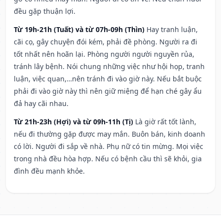
đều gặp thuận lợi.
Từ 19h-21h (Tuất) và từ 07h-09h (Thìn)
Hay tranh luận,
cãi cọ, gây chuyện đói kém, phải đề phòng. Người ra đi
tốt nhất nên hoãn lại. Phòng người người nguyền rủa,
tránh lây bệnh. Nói chung những việc như hội họp, tranh
luận, việc quan,…nên tránh đi vào giờ này. Nếu bắt buộc
phải đi vào giờ này thì nên giữ miệng để hạn ché gây ẩu
đả hay cãi nhau.
Từ 21h-23h (Hợi) và từ 09h-11h (Tị)
Là giờ rất tốt lành,
nếu đi thường gặp được may mắn. Buôn bán, kinh doanh
có lời. Người đi sắp về nhà. Phụ nữ có tin mừng. Mọi việc
trong nhà đều hòa hợp. Nếu có bệnh cầu thì sẽ khỏi, gia
đình đều mạnh khỏe.