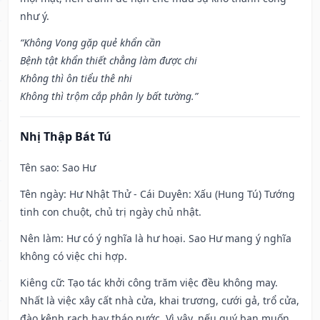
như ý.
“Không Vong gặp quẻ khẩn cần
Bệnh tật khẩn thiết chẳng làm được chi
Không thì ôn tiểu thê nhi
Không thì trộm cắp phân ly bất tường.”
Nhị Thập Bát Tú
Tên sao
: Sao Hư
Tên ngày
: Hư Nhật Thử - Cái Duyên: Xấu (Hung Tú) Tướng
tinh con chuột, chủ trị ngày chủ nhật.
Nên làm
: Hư có ý nghĩa là hư hoại. Sao Hư mang ý nghĩa
không có việc chi hợp.
Kiêng cữ
: Tạo tác khởi công trăm việc đều không may.
Nhất là việc xây cất nhà cửa, khai trương, cưới gả, trổ cửa,
đào kênh rạch hay tháo nước. Vì vậy, nếu quý bạn muốn