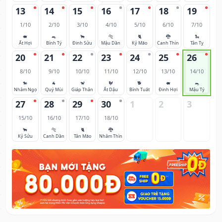
13
14
15
16
17
18
19
1/10
2/10
3/10
4/10
5/10
6/10
7/10
🐖
🐀
🐂
🐅
🐈
🐉
🐍
Ất Hợi
Bính Tý
Đinh Sửu
Mậu Dần
Kỷ Mão
Canh Thìn
Tân Tỵ
20
21
22
23
24
25
26
8/10
9/10
10/10
11/10
12/10
13/10
14/10
🐎
🐐
🐒
🐓
🐕
🐖
🐀
Nhâm Ngọ
Quý Mùi
Giáp Thân
Ất Dậu
Bính Tuất
Đinh Hợi
Mậu Tý
27
28
29
30
1
2
3
15/10
16/10
17/10
18/10
🐂
🐅
🐈
🐉
Kỷ Sửu
Canh Dần
Tân Mão
Nhâm Thìn