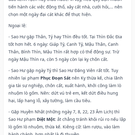
tiến hành các việc động thổ, xây cất nhà, cưới hỏi,... nên
chọn một ngày đại cát khác để thực hiện.
Ngoại lệ
:
- Sao Hư gặp Thân, Tý hay Thìn đều tốt. Tại Thìn Đắc Địa
tốt hơn hết. 6 ngày: Giáp Tý, Canh Tý, Mậu Thân, Canh
Thân, Bính Thìn, Mậu Thìn rất hợp có thể động sự. Trừ
ngày Mậu Thìn ra, còn 5 ngày còn lại kỵ chôn cất.
- Sao Hư gặp ngày Tý thì Sao Hư Đăng Viên rất tốt. Tuy
nhiên lại phạm
Phục Đoạn Sát
nên Kỵ thừa kế, chia lãnh
gia tài sự nghiệp, chôn cất, xuất hành, khởi công làm lò
nhuộm lò gốm. Nên: dứt vú trẻ em, kết dứt điều hung
hại, lấp hang lỗ, xây tường, làm cầu tiêu.
- Gặp Huyền Nhật (những ngày 7, 8, 22, 23 Âm Lịch) thì
Sao Hư phạm
Diệt Một
: ắt chẳng tránh khỏi rủi ro nếu lập
lò gốm lò nhuộm, thừa kế. Kiêng cữ: làm rượu, vào làm
hành chánh, hơn nhất là đi thuyền.