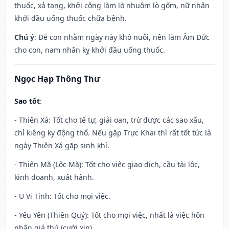
thuốc, xả tang, khởi công làm lò nhuộm lò gốm, nữ nhân
khởi đầu uống thuốc chữa bệnh.
Chú ý
: Đẻ con nhằm ngày này khó nuôi, nên làm Âm Đức
cho con, nam nhân kỵ khởi đầu uống thuốc.
Ngọc Hạp Thông Thư
Sao tốt
:
- Thiên Xá: Tốt cho tế tự, giải oan, trừ được các sao xấu,
chỉ kiêng kỵ động thổ. Nếu gặp Trực Khai thì rất tốt tức là
ngày Thiên Xá gặp sinh khí.
- Thiên Mã (Lộc Mã): Tốt cho việc giao dịch, cầu tài lộc,
kinh doanh, xuất hành.
- U Vi Tinh: Tốt cho mọi việc.
- Yếu Yên (Thiên Quý): Tốt cho mọi việc, nhất là việc hôn
nhân giá thú (cưới xin).