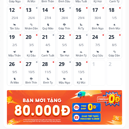
Giáp Ngọ
Ất Mùi
Bính Thân
Đinh Dậu
Mậu Tuất
Kỷ Hợi
Canh Tý
12
13
14
15
16
17
18
25/4
26/4
27/4
28/4
29/4
30/4
1/5
🐂
🐅
🐈
🐉
🐍
🐎
🐐
Tân Sửu
Nhâm Dần
Quý Mão
Giáp Thìn
Ất Tỵ
Bính Ngọ
Đinh Mùi
19
20
21
22
23
24
25
2/5
3/5
4/5
5/5
6/5
7/5
8/5
🐒
🐓
🐕
🐖
🐀
🐂
🐅
Mậu Thân
Kỷ Dậu
Canh Tuất
Tân Hợi
Nhâm Tý
Quý Sửu
Giáp Dần
26
27
28
29
30
1
2
9/5
10/5
11/5
12/5
13/5
🐈
🐉
🐍
🐎
🐐
Ất Mão
Bính Thìn
Đinh Tỵ
Mậu Ngọ
Kỷ Mùi