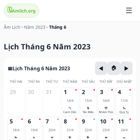
🗓️
Amlich.org
Âm Lịch
>
Năm 2023
>
Tháng 6
Lịch Tháng 6 Năm 2023
Lịch Tháng 6 Năm 2023
THỨ HAI
THỨ BA
THỨ TƯ
THỨ NĂM
THỨ SÁU
THỨ BẢY
CHỦ NHẬT
29
30
31
1
2
3
4
14/4
15/4
16/4
17/4
🐅
🐈
🐉
🐍
Canh Dần
Tân Mão
Nhâm Thìn
Quý Tỵ
5
6
7
8
9
10
11
18/4
19/4
20/4
21/4
22/4
23/4
24/4
🐎
🐐
🐒
🐓
🐕
🐖
🐀