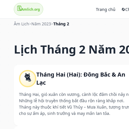
🗓️
Trang chủ
🔄
C
Amlich.org
Âm Lịch
>
Năm 2023
>
Tháng 2
Lịch Tháng 2 Năm 2
Tháng Hai (Hai): Đông Bắc & An
🐈
Lạc
Tháng Hai, gió xuân còn vương, cành lộc đâm chồi nảy n
Những lễ hội truyền thống bắt đầu rộn ràng khắp nơi.
Tháng này thuộc khí tiết Vũ Thủy – Mưa Xuân, tượng trư
cho sự ấm áp, sinh trưởng và may mắn lan tỏa.