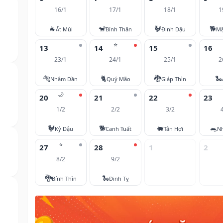
16/1
17/1
18/1
1
🐐
🐒
🐓
🐕
Ất Mùi
Bính Thân
Đinh Dậu
Mậ
⭐
13
14
15
16
23/1
24/1
25/1
2
🐅
🐈
🐉
🐍
Nhâm Dần
Quý Mão
Giáp Thìn
🌙
20
21
22
23
1/2
2/2
3/2
🐓
🐕
🐖
🐀
Kỷ Dậu
Canh Tuất
Tân Hợi
N
⭐
27
28
1
2
8/2
9/2
🐉
🐍
Bính Thìn
Đinh Tỵ