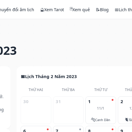
🃏
huyển đổi âm lịch
🔮
Xem Tarot
Xem quẻ
📝
Blog
📅
Lịch t
023
Lịch Tháng 2 Năm 2023
THỨ HAI
THỨ BA
THỨ TƯ
THỨ
ở.
30
31
1
2
11/1
1
ng
🐅
🐈
Canh Dần
T
6
7
8
9