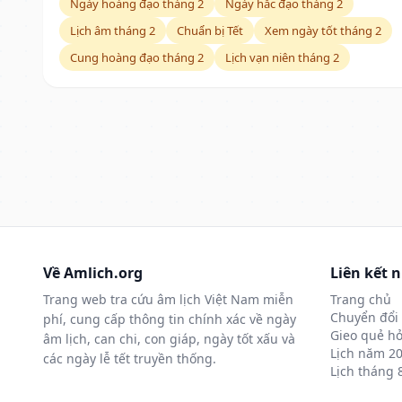
Ngày hoàng đạo tháng 2
Ngày hắc đạo tháng 2
Lịch âm tháng 2
Chuẩn bị Tết
Xem ngày tốt tháng 2
Cung hoàng đạo tháng 2
Lịch vạn niên tháng 2
Về Amlich.org
Liên kết 
Trang web tra cứu âm lịch Việt Nam miễn
Trang chủ
Chuyển đổi 
phí, cung cấp thông tin chính xác về ngày
Gieo quẻ hỏ
âm lịch, can chi, con giáp, ngày tốt xấu và
Lịch năm 2
các ngày lễ tết truyền thống.
Lịch tháng 