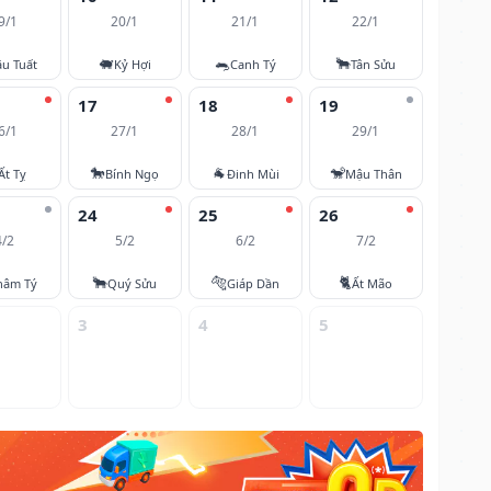
9/1
20/1
21/1
22/1
🐖
🐀
🐂
u Tuất
Kỷ Hợi
Canh Tý
Tân Sửu
17
18
19
6/1
27/1
28/1
29/1
🐎
🐐
🐒
Ất Tỵ
Bính Ngọ
Đinh Mùi
Mậu Thân
24
25
26
4/2
5/2
6/2
7/2
🐂
🐅
🐈
hâm Tý
Quý Sửu
Giáp Dần
Ất Mão
3
4
5