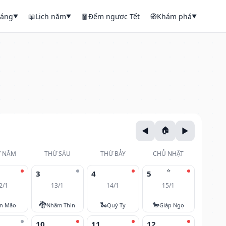
háng
📖
Lịch năm
🧧
Đếm ngược Tết
🧭
Khám phá
▼
▼
▼
 NĂM
THỨ SÁU
THỨ BẢY
CHỦ NHẬT
⭐
3
4
5
2/1
13/1
14/1
15/1
🐉
🐍
🐎
ân Mão
Nhâm Thìn
Quý Tỵ
Giáp Ngọ
10
11
12