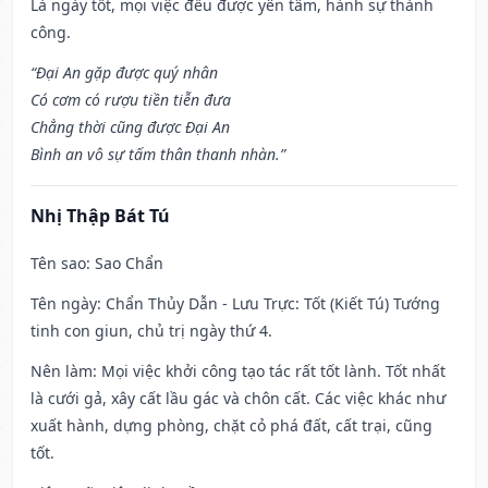
Là ngày tốt, mọi việc đều được yên tâm, hành sự thành
công.
“Đại An gặp được quý nhân
Có cơm có rượu tiền tiễn đưa
Chẳng thời cũng được Đại An
Bình an vô sự tấm thân thanh nhàn.”
Nhị Thập Bát Tú
Tên sao
: Sao Chẩn
Tên ngày
: Chẩn Thủy Dẫn - Lưu Trực: Tốt (Kiết Tú) Tướng
tinh con giun, chủ trị ngày thứ 4.
Nên làm
: Mọi việc khởi công tạo tác rất tốt lành. Tốt nhất
là cưới gả, xây cất lầu gác và chôn cất. Các việc khác như
xuất hành, dựng phòng, chặt cỏ phá đất, cất trại, cũng
tốt.