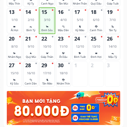
Mậu Thìn
Kỷ Tỵ
Canh Ngọ
Tân Mùi
Nhâm Thân
Quý Dậu
Giáp Tuất
13
14
15
16
17
18
19
1/10
2/10
3/10
4/10
5/10
6/10
7/10
🐖
🐀
🐂
🐅
🐈
🐉
🐍
Ất Hợi
Bính Tý
Đinh Sửu
Mậu Dần
Kỷ Mão
Canh Thìn
Tân Tỵ
20
21
22
23
24
25
26
8/10
9/10
10/10
11/10
12/10
13/10
14/10
🐎
🐐
🐒
🐓
🐕
🐖
🐀
Nhâm Ngọ
Quý Mùi
Giáp Thân
Ất Dậu
Bính Tuất
Đinh Hợi
Mậu Tý
27
28
29
30
1
2
3
15/10
16/10
17/10
18/10
🐂
🐅
🐈
🐉
Kỷ Sửu
Canh Dần
Tân Mão
Nhâm Thìn