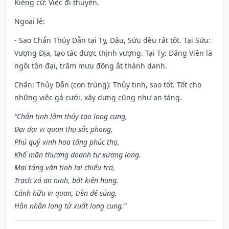
Kiêng cữ
: Việc đi thuyền.
Ngoại lệ
:
- Sao Chẩn Thủy Dẫn tại Tỵ, Dậu, Sửu đều rất tốt. Tại Sửu:
Vượng Địa, tạo tác được thịnh vượng. Tại Tỵ: Đăng Viên là
ngôi tôn đại, trăm mưu động ắt thành danh.
Chẩn: Thủy Dẫn (con trùng): Thủy tinh, sao tốt. Tốt cho
những việc gả cưới, xây dựng cũng như an táng.
“Chẩn tinh lâm thủy tạo long cung,
Đại đại vi quan thụ sắc phong,
Phú quý vinh hoa tăng phúc thọ,
Khố mãn thương doanh tự xương long.
Mai táng văn tinh lai chiếu trợ,
Trạch xá an ninh, bất kiến hung.
Cánh hữu vi quan, tiên đế sủng,
Hôn nhân long tử xuất long cung.”