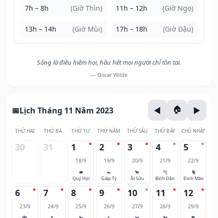
7h – 8h
(Giờ Thìn)
11h – 12h
(Giờ Ngọ)
13h – 14h
(Giờ Mùi)
17h – 18h
(Giờ Dậu)
Sống là điều hiếm hoi, hầu hết mọi người chỉ tồn tại.
— Oscar Wilde
Lịch Tháng 11 Năm 2023
THỨ HAI
THỨ BA
THỨ TƯ
THỨ NĂM
THỨ SÁU
THỨ BẢY
CHỦ NHẬT
30
31
1
2
3
4
5
18/9
19/9
20/9
21/9
22/9
🐖
🐀
🐂
🐅
🐈
Quý Hợi
Giáp Tý
Ất Sửu
Bính Dần
Đinh Mão
6
7
8
9
10
11
12
23/9
24/9
25/9
26/9
27/9
28/9
29/9
🐉
🐍
🐎
🐐
🐒
🐓
🐕