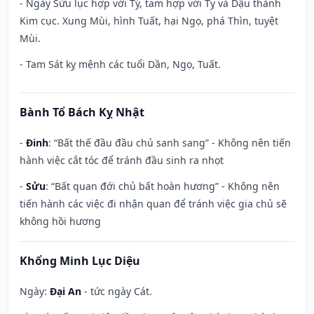
- Ngày Sửu lục hợp với Tý, tam hợp với Tỵ và Dậu thành
Kim cục. Xung Mùi, hình Tuất, hại Ngọ, phá Thìn, tuyệt
Mùi.
- Tam Sát kỵ mệnh các tuổi Dần, Ngọ, Tuất.
Bành Tổ Bách Kỵ Nhật
-
Đinh
: “Bất thế đầu đầu chủ sanh sang” - Không nên tiến
hành việc cắt tóc để tránh đầu sinh ra nhọt
-
Sửu
: “Bất quan đới chủ bất hoàn hương” - Không nên
tiến hành các việc đi nhận quan để tránh việc gia chủ sẽ
không hồi hương
Khổng Minh Lục Diệu
Ngày:
Đại An
- tức ngày Cát.