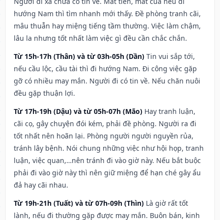
Người đi xa chưa có tin về. Mất tiền, mất của nếu đi
hướng Nam thì tìm nhanh mới thấy. Đề phòng tranh cãi,
mâu thuẫn hay miệng tiếng tầm thường. Việc làm chậm,
lâu la nhưng tốt nhất làm việc gì đều cần chắc chắn.
Từ 15h-17h (Thân) và từ 03h-05h (Dần)
Tin vui sắp tới,
nếu cầu lộc, cầu tài thì đi hướng Nam. Đi công việc gặp
gỡ có nhiều may mắn. Người đi có tin về. Nếu chăn nuôi
đều gặp thuận lợi.
Từ 17h-19h (Dậu) và từ 05h-07h (Mão)
Hay tranh luận,
cãi cọ, gây chuyện đói kém, phải đề phòng. Người ra đi
tốt nhất nên hoãn lại. Phòng người người nguyền rủa,
tránh lây bệnh. Nói chung những việc như hội họp, tranh
luận, việc quan,…nên tránh đi vào giờ này. Nếu bắt buộc
phải đi vào giờ này thì nên giữ miệng để hạn ché gây ẩu
đả hay cãi nhau.
Từ 19h-21h (Tuất) và từ 07h-09h (Thìn)
Là giờ rất tốt
lành, nếu đi thường gặp được may mắn. Buôn bán, kinh