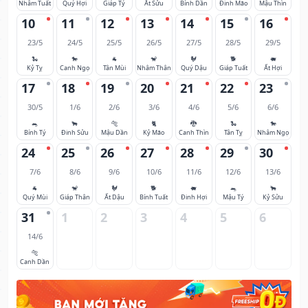
Nhâm Tuất
Quý Hợi
Giáp Tý
Ất Sửu
Bính Dần
Đinh Mão
Mậu Thìn
10
11
12
13
14
15
16
23/5
24/5
25/5
26/5
27/5
28/5
29/5
🐍
🐎
🐐
🐒
🐓
🐕
🐖
Kỷ Tỵ
Canh Ngọ
Tân Mùi
Nhâm Thân
Quý Dậu
Giáp Tuất
Ất Hợi
17
18
19
20
21
22
23
30/5
1/6
2/6
3/6
4/6
5/6
6/6
🐀
🐂
🐅
🐈
🐉
🐍
🐎
Bính Tý
Đinh Sửu
Mậu Dần
Kỷ Mão
Canh Thìn
Tân Tỵ
Nhâm Ngọ
24
25
26
27
28
29
30
7/6
8/6
9/6
10/6
11/6
12/6
13/6
🐐
🐒
🐓
🐕
🐖
🐀
🐂
Quý Mùi
Giáp Thân
Ất Dậu
Bính Tuất
Đinh Hợi
Mậu Tý
Kỷ Sửu
31
1
2
3
4
5
6
14/6
🐅
Canh Dần