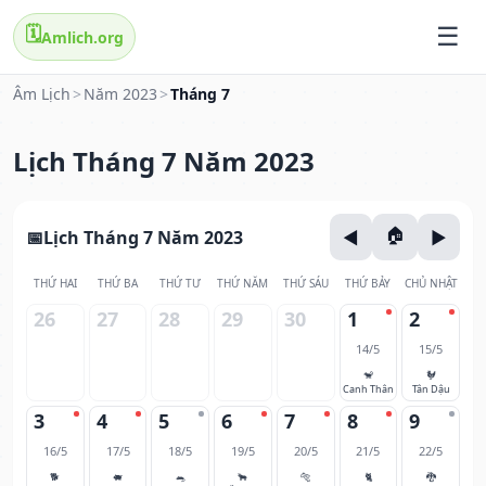
🗓️
Amlich.org
Âm Lịch
>
Năm 2023
>
Tháng 7
Lịch Tháng 7 Năm 2023
Lịch Tháng 7 Năm 2023
THỨ HAI
THỨ BA
THỨ TƯ
THỨ NĂM
THỨ SÁU
THỨ BẢY
CHỦ NHẬT
26
27
28
29
30
1
2
14/5
15/5
🐒
🐓
Canh Thân
Tân Dậu
3
4
5
6
7
8
9
16/5
17/5
18/5
19/5
20/5
21/5
22/5
🐕
🐖
🐀
🐂
🐅
🐈
🐉