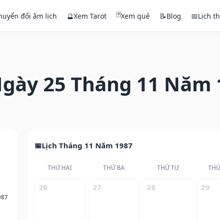
🃏
huyển đổi âm lịch
🔮
Xem Tarot
Xem quẻ
📝
Blog
📅
Lịch t
gày 25 Tháng 11 Năm 
Lịch Tháng 11 Năm 1987
THỨ HAI
THỨ BA
THỨ TƯ
THỨ
26
27
28
29
987