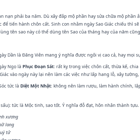
ạn nạn phải ba năm. Dù xây đắp mộ phần hay sửa chữa mộ phần ắt 
 để tiến hành chôn cất. Sinh con nhằm ngày Sao Giác chiếu thì sẽ 
dùng tên sao này có thể dùng tên Sao của tháng hay của năm cũn
gày Dần là Đăng Viên mang ý nghĩa được ngôi vị cao cả, hay mọi sự
ngày Ngọ là
Phục Đoạn Sát
: rất kỵ trong việc chôn cất, thừa kế, ch
Giác vào ngày này lại nên làm các việc như lấp hang lỗ, xây tường, 
Sóc tức là
Diệt Một Nhật
: không nên làm rượu, làm hành chính, lậ
 sấu): tức là Mộc tinh, sao tốt. Ý nghĩa đỗ đạt, hôn nhân thành tựu
vinh xương
 nữ lang
uý tử