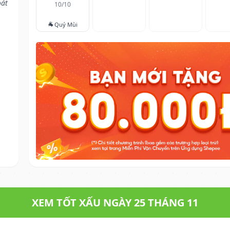
oát
10/10
🐐
Quý Mùi
XEM TỐT XẤU NGÀY 25 THÁNG 11