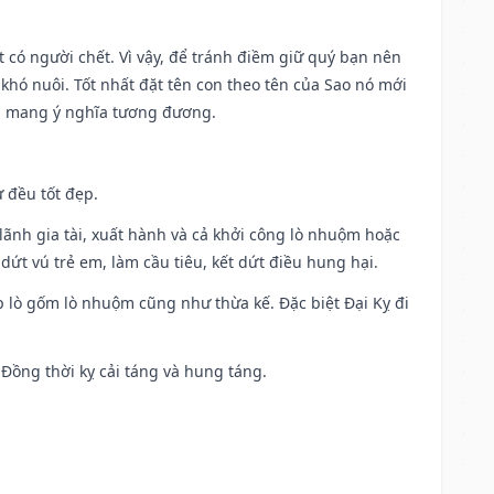
có người chết. Vì vậy, để tránh điềm giữ quý bạn nên
khó nuôi. Tốt nhất đặt tên con theo tên của Sao nó mới
g mang ý nghĩa tương đương.
 đều tốt đẹp.
ia lãnh gia tài, xuất hành và cả khởi công lò nhuộm hoặc
dứt vú trẻ em, làm cầu tiêu, kết dứt điều hung hại.
p lò gốm lò nhuộm cũng như thừa kế. Đặc biệt Đại Kỵ đi
. Đồng thời kỵ cải táng và hung táng.