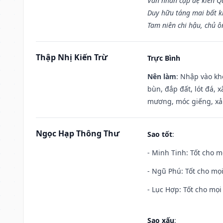
Văn nhân cập đệ kiến 
Duy hữu táng mai bất 
Tam niên chi hậu, chủ ô
Thập Nhị Kiến Trừ
Trực Bình
Nên làm
: Nhập vào kh
bùn, đắp đất, lót đá, 
mương, móc giếng, xả
Ngọc Hạp Thông Thư
Sao tốt
:
- Minh Tinh: Tốt cho m
- Ngũ Phú: Tốt cho mọi
- Lục Hợp: Tốt cho mọi 
Sao xấu
: