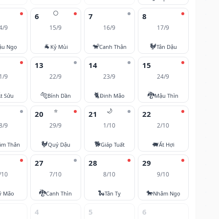
🌕
6
7
8
4/9
15/9
16/9
17/9
🐐
🐒
🐓
ậu Ngọ
Kỷ Mùi
Canh Thân
Tân Dậu
13
14
15
1/9
22/9
23/9
24/9
🐅
🐈
🐉
t Sửu
Bính Dần
Đinh Mão
Mậu Thìn
⭐
🌙
20
21
22
8/9
29/9
1/10
2/10
🐓
🐕
🐖
âm Thân
Quý Dậu
Giáp Tuất
Ất Hợi
27
28
29
/10
7/10
8/10
9/10
🐉
🐍
🐎
ỷ Mão
Canh Thìn
Tân Tỵ
Nhâm Ngọ
4
5
6