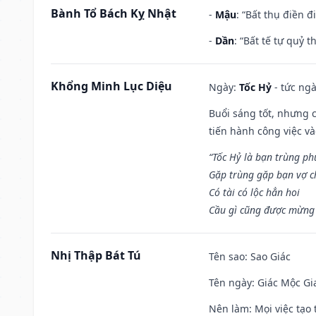
Bành Tổ Bách Kỵ Nhật
-
Mậu
: “Bất thụ điền 
-
Dần
: “Bất tế tự quỷ
Khổng Minh Lục Diệu
Ngày:
Tốc Hỷ
- tức ngà
Buổi sáng tốt, nhưng 
tiến hành công việc v
“Tốc Hỷ là bạn trùng p
Gặp trùng gặp bạn vợ c
Có tài có lộc hẳn hoi
Cầu gì cũng được mừng 
Nhị Thập Bát Tú
Tên sao
: Sao Giác
Tên ngày
: Giác Mộc Gi
Nên làm
: Mọi việc tạ