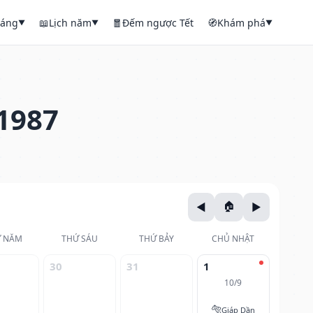
háng
📖
Lịch năm
🧧
Đếm ngược Tết
🧭
Khám phá
▼
▼
▼
1987
 NĂM
THỨ SÁU
THỨ BẢY
CHỦ NHẬT
30
31
1
10/9
🐅
Giáp Dần