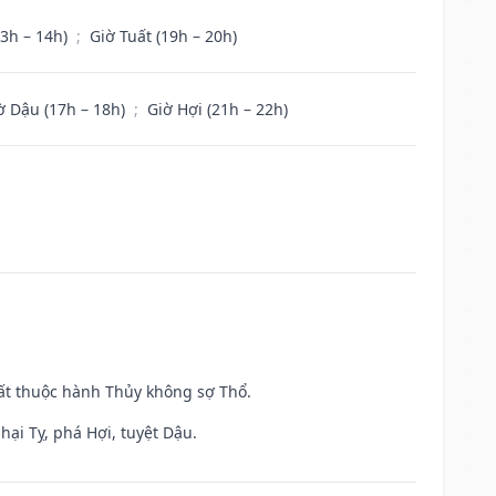
13h – 14h)
;
Giờ Tuất (19h – 20h)
ờ Dậu (17h – 18h)
;
Giờ Hợi (21h – 22h)
uất thuộc hành Thủy không sợ Thổ.
hại Tỵ, phá Hợi, tuyệt Dậu.