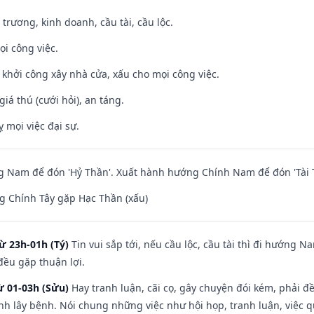
 trương, kinh doanh, cầu tài, cầu lộc.
ọi công việc.
ỵ khởi công xây nhà cửa, xấu cho mọi công việc.
giá thú (cưới hỏi), an táng.
ỵ mọi việc đại sự.
 Nam để đón 'Hỷ Thần'. Xuất hành hướng Chính Nam để đón 'Tài 
g Chính Tây gặp Hạc Thần (xấu)
ừ 23h-01h (Tý)
Tin vui sắp tới, nếu cầu lộc, cầu tài thì đi hướng 
đều gặp thuận lợi.
ừ 01-03h (Sửu)
Hay tranh luận, cãi cọ, gây chuyện đói kém, phải đ
nh lây bệnh. Nói chung những việc như hội họp, tranh luận, việc q