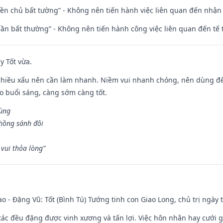
điền chủ bất tường” - Không nên tiến hành việc liên quan đến nhậ
 thần bất thường” - Không nên tiến hành công việc liên quan đến t
y Tốt vừa.
chiều xấu nên cần làm nhanh. Niềm vui nhanh chóng, nên dùng để 
ào buổi sáng, càng sớm càng tốt.
hùng
hồng sánh đôi
vui thỏa lòng”
ao - Đặng Vũ: Tốt (Bình Tú) Tướng tinh con Giao Long, chủ trị ngày 
o tác đều đặng được vinh xương và tấn lợi. Việc hôn nhân hay cưới 