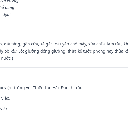
Quân vương
khả dụng
n đậu”
o, đặt táng, gắn cửa, kê gác, đặt yên chỗ máy, sửa chữa làm tàu, kh
xây bờ kè.) Lót giường đóng giường, thừa kế tước phong hay thừa k
 nước.)
ọi việc, trùng với Thiên Lao Hắc Đạo thì xấu.
 việc.
việc.