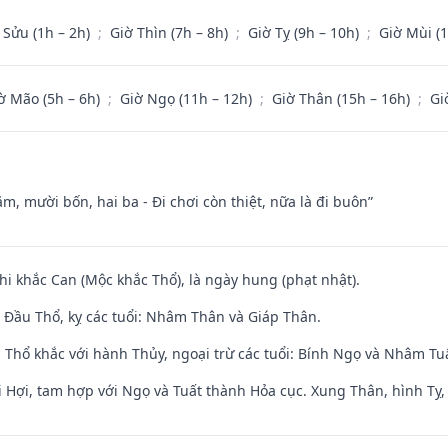
 Sửu (1h – 2h)
;
Giờ Thìn (7h – 8h)
;
Giờ Tỵ (9h – 10h)
;
Giờ Mùi (
ờ Mão (5h – 6h)
;
Giờ Ngọ (11h – 12h)
;
Giờ Thân (15h – 16h)
;
Gi
m, mười bốn, hai ba - Đi chơi còn thiệt, nữa là đi buôn”
hi khắc Can (Mộc khắc Thổ), là ngày hung (phạt nhật).
Đầu Thổ, kỵ các tuổi: Nhâm Thân và Giáp Thân.
 Thổ khắc với hành Thủy, ngoại trừ các tuổi: Bính Ngọ và Nhâm T
 Hợi, tam hợp với Ngọ và Tuất thành Hỏa cục. Xung Thân, hình Tỵ, 