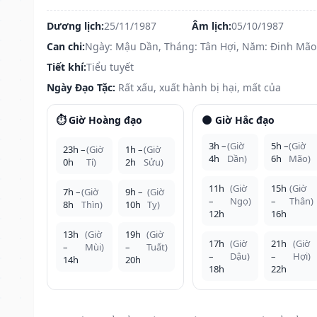
Dương lịch:
25/11/1987
Âm lịch:
05/10/1987
Can chi:
Ngày: Mậu Dần, Tháng: Tân Hợi, Năm: Đinh Mão
Tiết khí:
Tiểu tuyết
Ngày Đạo Tặc:
Rất xấu, xuất hành bị hại, mất của
⏱️ Giờ Hoàng đạo
🌑 Giờ Hắc đạo
3h –
(Giờ
5h –
(Giờ
23h –
(Giờ
1h –
(Giờ
4h
Dần)
6h
Mão)
0h
Tí)
2h
Sửu)
11h
(Giờ
15h
(Giờ
7h –
(Giờ
9h –
(Giờ
–
Ngọ)
–
Thân)
8h
Thìn)
10h
Tỵ)
12h
16h
13h
(Giờ
19h
(Giờ
17h
(Giờ
21h
(Giờ
–
Mùi)
–
Tuất)
–
Dậu)
–
Hợi)
14h
20h
18h
22h