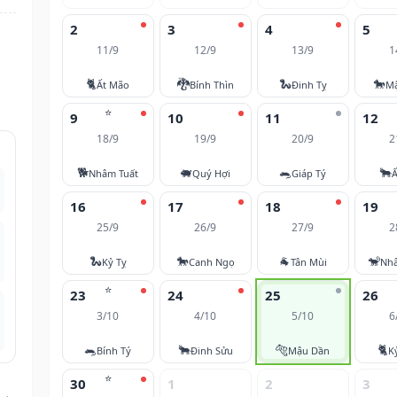
2
3
4
5
11/9
12/9
13/9
1
🐈
🐉
🐍
🐎
Ất Mão
Bính Thìn
Đinh Tỵ
M
⭐
9
10
11
12
18/9
19/9
20/9
2
🐕
🐖
🐀
🐂
Nhâm Tuất
Quý Hợi
Giáp Tý
Ấ
16
17
18
19
25/9
26/9
27/9
2
🐍
🐎
🐐
🐒
Kỷ Tỵ
Canh Ngọ
Tân Mùi
Nh
⭐
23
24
25
26
3/10
4/10
5/10
6
🐀
🐂
🐅
🐈
Bính Tý
Đinh Sửu
Mậu Dần
K
⭐
30
1
2
3