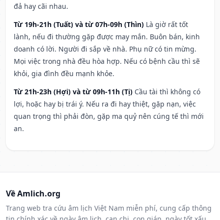
đả hay cãi nhau.
Từ 19h-21h (Tuất) và từ 07h-09h (Thìn)
Là giờ rất tốt
lành, nếu đi thường gặp được may mắn. Buôn bán, kinh
doanh có lời. Người đi sắp về nhà. Phụ nữ có tin mừng.
Mọi việc trong nhà đều hòa hợp. Nếu có bệnh cầu thì sẽ
khỏi, gia đình đều mạnh khỏe.
Từ 21h-23h (Hợi) và từ 09h-11h (Tị)
Cầu tài thì không có
lợi, hoặc hay bị trái ý. Nếu ra đi hay thiệt, gặp nạn, việc
quan trọng thì phải đòn, gặp ma quỷ nên cúng tế thì mới
an.
Về Amlich.org
Trang web tra cứu âm lịch Việt Nam miễn phí, cung cấp thông
tin chính xác về ngày âm lịch, can chi, con giáp, ngày tốt xấu