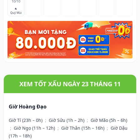
10/10
🐐
Quý Mùi
XEM TỐT XẤU NGÀY 23 THÁNG 11
Giờ Hoàng Đạo
Giờ Tí (23h – 0h)
;
Giờ Sửu (1h – 2h)
;
Giờ Mão (5h – 6h)
;
Giờ Ngọ (11h – 12h)
;
Giờ Thân (15h – 16h)
;
Giờ Dậu
(17h – 18h)