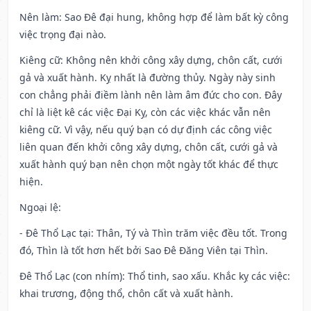
Nên làm
: Sao Đê đại hung, không hợp để làm bất kỳ công
việc trọng đại nào.
Kiêng cữ
: Không nên khởi công xây dựng, chôn cất, cưới
gả và xuất hành. Kỵ nhất là đường thủy. Ngày này sinh
con chẳng phải điềm lành nên làm âm đức cho con. Đây
chỉ là liệt kê các việc Đại Kỵ, còn các việc khác vẫn nên
kiêng cữ. Vì vậy, nếu quý bạn có dự định các công việc
liên quan đến khởi công xây dựng, chôn cất, cưới gả và
xuất hành quý bạn nên chọn một ngày tốt khác để thực
hiện.
Ngoại lệ
:
- Đê Thổ Lạc tại: Thân, Tý và Thìn trăm việc đều tốt. Trong
đó, Thìn là tốt hơn hết bởi Sao Đê Đăng Viên tại Thìn.
Đê Thổ Lạc (con nhím): Thổ tinh, sao xấu. Khắc kỵ các việc:
khai trương, động thổ, chôn cất và xuất hành.