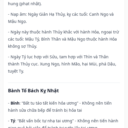
hung (phạt nhật).
- Nạp âm: Ngày Giản Hạ Thủy, kỵ các tuổi: Canh Ngọ và
Mậu Ngọ.
- Ngày này thuộc hành Thủy khắc với hành Hỏa, ngoại trừ
các tuổi: Mậu Tý, Bính Thân và Mậu Ngọ thuộc hành Hỏa
không sợ Thủy.
- Ngày Tý lục hợp với Sửu, tam hợp với Thìn và Thân
thành Thủy cục. Xung Ngọ, hình Mão, hại Mùi, phá Dậu,
tuyệt Tỵ.
Bành Tổ Bách Kỵ Nhật
-
Bính
: “Bất tu táo tất kiến hỏa ương” - Không nên tiến
hành sửa chữa bếp để tránh bị hỏa tai
-
Tý
: “Bất vấn bốc tự nhạ tai ương” - Không nên tiến hành
gieo quẻ hỏi việc để tránh tự rước lấy tai ương