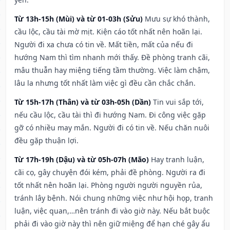
Từ 13h-15h (Mùi) và từ 01-03h (Sửu)
Mưu sự khó thành,
cầu lộc, cầu tài mờ mịt. Kiện cáo tốt nhất nên hoãn lại.
Người đi xa chưa có tin về. Mất tiền, mất của nếu đi
hướng Nam thì tìm nhanh mới thấy. Đề phòng tranh cãi,
mâu thuẫn hay miệng tiếng tầm thường. Việc làm chậm,
lâu la nhưng tốt nhất làm việc gì đều cần chắc chắn.
Từ 15h-17h (Thân) và từ 03h-05h (Dần)
Tin vui sắp tới,
nếu cầu lộc, cầu tài thì đi hướng Nam. Đi công việc gặp
gỡ có nhiều may mắn. Người đi có tin về. Nếu chăn nuôi
đều gặp thuận lợi.
Từ 17h-19h (Dậu) và từ 05h-07h (Mão)
Hay tranh luận,
cãi cọ, gây chuyện đói kém, phải đề phòng. Người ra đi
tốt nhất nên hoãn lại. Phòng người người nguyền rủa,
tránh lây bệnh. Nói chung những việc như hội họp, tranh
luận, việc quan,…nên tránh đi vào giờ này. Nếu bắt buộc
phải đi vào giờ này thì nên giữ miệng để hạn ché gây ẩu