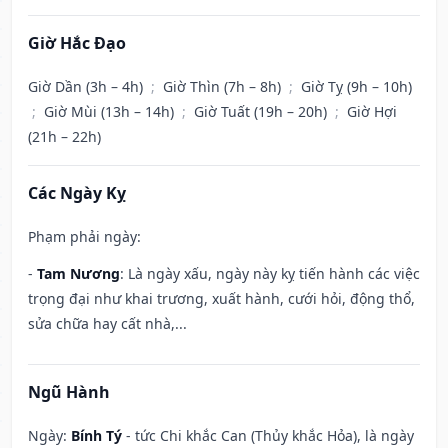
Giờ Hắc Đạo
Giờ Dần (3h – 4h)
;
Giờ Thìn (7h – 8h)
;
Giờ Tỵ (9h – 10h)
;
Giờ Mùi (13h – 14h)
;
Giờ Tuất (19h – 20h)
;
Giờ Hợi
(21h – 22h)
Các Ngày Kỵ
Phạm phải ngày:
-
Tam Nương
: Là ngày xấu, ngày này kỵ tiến hành các việc
trọng đại như khai trương, xuất hành, cưới hỏi, động thổ,
sửa chữa hay cất nhà,...
Ngũ Hành
Ngày:
Bính Tý
- tức Chi khắc Can (Thủy khắc Hỏa), là ngày