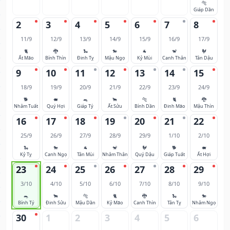
🐅
Giáp Dần
2
3
4
5
6
7
8
11/9
12/9
13/9
14/9
15/9
16/9
17/9
🐈
🐉
🐍
🐎
🐐
🐒
🐓
Ất Mão
Bính Thìn
Đinh Tỵ
Mậu Ngọ
Kỷ Mùi
Canh Thân
Tân Dậu
9
10
11
12
13
14
15
18/9
19/9
20/9
21/9
22/9
23/9
24/9
🐕
🐖
🐀
🐂
🐅
🐈
🐉
Nhâm Tuất
Quý Hợi
Giáp Tý
Ất Sửu
Bính Dần
Đinh Mão
Mậu Thìn
16
17
18
19
20
21
22
25/9
26/9
27/9
28/9
29/9
1/10
2/10
🐍
🐎
🐐
🐒
🐓
🐕
🐖
Kỷ Tỵ
Canh Ngọ
Tân Mùi
Nhâm Thân
Quý Dậu
Giáp Tuất
Ất Hợi
23
24
25
26
27
28
29
3/10
4/10
5/10
6/10
7/10
8/10
9/10
🐀
🐂
🐅
🐈
🐉
🐍
🐎
Bính Tý
Đinh Sửu
Mậu Dần
Kỷ Mão
Canh Thìn
Tân Tỵ
Nhâm Ngọ
30
1
2
3
4
5
6