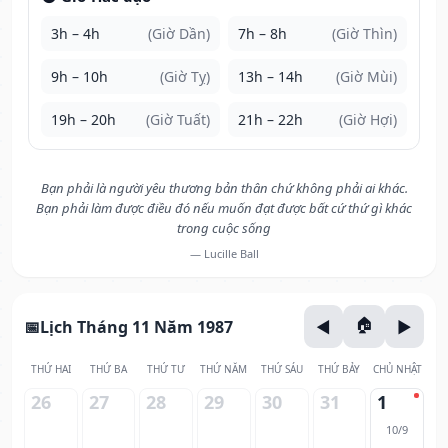
3h – 4h
(Giờ Dần)
7h – 8h
(Giờ Thìn)
9h – 10h
(Giờ Tỵ)
13h – 14h
(Giờ Mùi)
19h – 20h
(Giờ Tuất)
21h – 22h
(Giờ Hợi)
Bạn phải là người yêu thương bản thân chứ không phải ai khác.
Bạn phải làm được điều đó nếu muốn đạt được bất cứ thứ gì khác
trong cuộc sống
— Lucille Ball
Lịch Tháng 11 Năm 1987
THỨ HAI
THỨ BA
THỨ TƯ
THỨ NĂM
THỨ SÁU
THỨ BẢY
CHỦ NHẬT
26
27
28
29
30
31
1
10/9