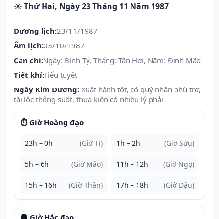
☀️ Thứ Hai, Ngày 23 Tháng 11 Năm 1987
Dương lịch:
23/11/1987
Âm lịch:
03/10/1987
Can chi:
Ngày: Bính Tý, Tháng: Tân Hợi, Năm: Đinh Mão
Tiết khí:
Tiểu tuyết
Ngày Kim Dương:
Xuất hành tốt, có quý nhân phù trợ,
tài lộc thông suốt, thưa kiện có nhiều lý phải
⏱️ Giờ Hoàng đạo
23h – 0h
(Giờ Tí)
1h – 2h
(Giờ Sửu)
5h – 6h
(Giờ Mão)
11h – 12h
(Giờ Ngọ)
15h – 16h
(Giờ Thân)
17h – 18h
(Giờ Dậu)
🌑 Giờ Hắc đạo