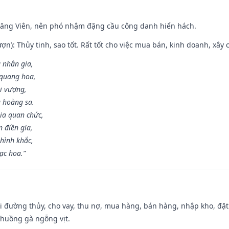
Đăng Viên, nên phó nhậm đặng cầu công danh hiển hách.
ợn): Thủy tinh, sao tốt. Rất tốt cho việc mua bán, kinh doanh, xây c
 nhân gia,
i quang hoa,
ài vượng,
g hoàng sa.
ia quan chức,
 điền gia,
hình khắc,
ạc hoa.”
đi đường thủy, cho vay, thu nợ, mua hàng, bán hàng, nhập kho, đặt
chuồng gà ngỗng vịt.