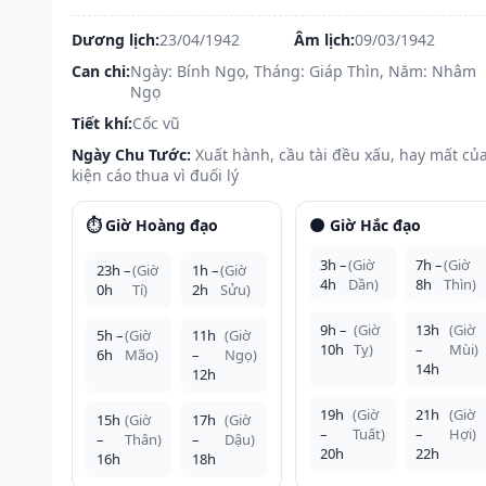
Dương lịch:
23/04/1942
Âm lịch:
09/03/1942
Can chi:
Ngày: Bính Ngọ, Tháng: Giáp Thìn, Năm: Nhâm
Ngọ
Tiết khí:
Cốc vũ
Ngày Chu Tước:
Xuất hành, cầu tài đều xấu, hay mất của
kiện cáo thua vì đuối lý
⏱️ Giờ Hoàng đạo
🌑 Giờ Hắc đạo
3h –
(Giờ
7h –
(Giờ
23h –
(Giờ
1h –
(Giờ
4h
Dần)
8h
Thìn)
0h
Tí)
2h
Sửu)
9h –
(Giờ
13h
(Giờ
5h –
(Giờ
11h
(Giờ
10h
Tỵ)
–
Mùi)
6h
Mão)
–
Ngọ)
14h
12h
19h
(Giờ
21h
(Giờ
15h
(Giờ
17h
(Giờ
–
Tuất)
–
Hợi)
–
Thân)
–
Dậu)
20h
22h
16h
18h