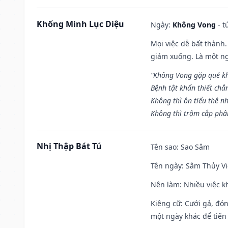
Khổng Minh Lục Diệu
Ngày:
Không Vong
- t
Mọi việc dễ bất thành. 
giảm xuống. Là một ng
“Không Vong gặp quẻ k
Bệnh tật khẩn thiết chẳ
Không thì ôn tiểu thê nh
Không thì trộm cắp phân
Nhị Thập Bát Tú
Tên sao
: Sao Sâm
Tên ngày
: Sâm Thủy Vi
Nên làm
: Nhiều việc k
Kiêng cữ
: Cưới gả, đó
một ngày khác để tiến