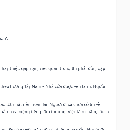
ần'.
đi hay thiệt, gặp nạn, việc quan trọng thì phải đòn, gặp
 đi theo hướng Tây Nam – Nhà cửa được yên lành. Người
áo tốt nhất nên hoãn lại. Người đi xa chưa có tin về.
huẫn hay miệng tiếng tầm thường. Việc làm chậm, lâu la
g Nam. Đi công việc gặp gỡ có nhiều may mắn. Người đi