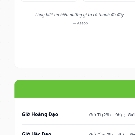
Lòng biết ơn biến những gì ta có thành đủ đầy.
— Aesop
Giờ Hoàng Đạo
Giờ Tí (23h – 0h)
;
Giờ
Giờ Hắc Đạo
Giờ Dần (3h – 4h)
;
Gi