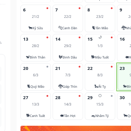
6
7
8
9
21/2
22/2
23/2
2
🐂
🐅
🐈
🐉
Kỷ Sửu
Canh Dần
Tân Mão
Nh
🌙
13
14
15
16
,
28/2
29/2
1/3
🐒
🐓
🐕
🐖
Bính Thân
Đinh Dậu
Mậu Tuất
K
20
21
22
23
6/3
7/3
8/3
🐈
🐉
🐍
🐎
Quý Mão
Giáp Thìn
Ất Tỵ
Bí
🌕
27
28
29
30
13/3
14/3
15/3
1
🐕
🐖
🐀
🐂
Canh Tuất
Tân Hợi
Nhâm Tý
Q