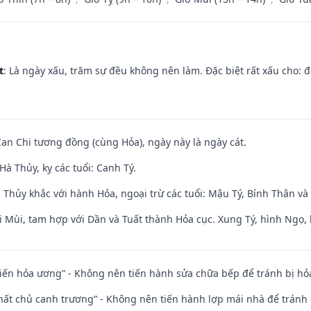
t
: Là ngày xấu, trăm sự đều không nên làm. Đặc biệt rất xấu cho: đ
Can Chi tương đồng (cùng Hỏa), ngày này là ngày cát.
à Thủy, kỵ các tuổi: Canh Tý.
 Thủy khắc với hành Hỏa, ngoại trừ các tuổi: Mậu Tý, Bính Thân 
i Mùi, tam hợp với Dần và Tuất thành Hỏa cục. Xung Tý, hình Ngọ, 
t kiến hỏa ương” - Không nên tiến hành sửa chữa bếp để tránh bị hỏa
 thất chủ canh trương” - Không nên tiến hành lợp mái nhà để tránh 