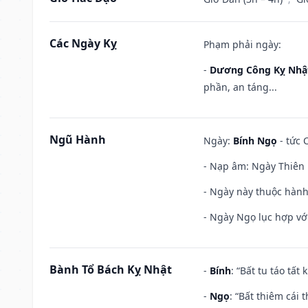
Các Ngày Kỵ
Phạm phải ngày:
-
Dương Công Kỵ Nhậ
phần, an táng...
Ngũ Hành
Ngày:
Bính Ngọ
- tức 
- Nạp âm: Ngày Thiên H
- Ngày này thuộc hành
- Ngày Ngọ lục hợp vớ
Bành Tổ Bách Kỵ Nhật
-
Bính
: “Bất tu táo tấ
-
Ngọ
: “Bất thiêm cái