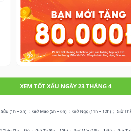
XEM TỐT XẤU NGÀY 23 THÁNG 4
 Sửu (1h – 2h)
;
Giờ Mão (5h – 6h)
;
Giờ Ngọ (11h – 12h)
;
Giờ Th
ờ Thìn (7h – 8h)
;
Giờ Tỵ (9h – 10h)
;
Giờ Mùi (13h – 14h)
;
Giờ Tu