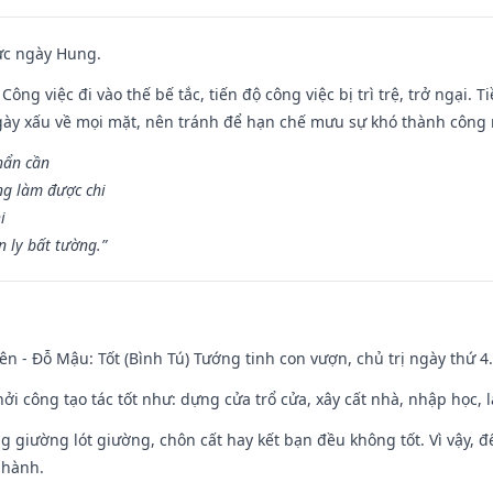
ức ngày Hung.
Công việc đi vào thế bế tắc, tiến độ công việc bị trì trệ, trở ngại. 
ày xấu về mọi mặt, nên tránh để hạn chế mưu sự khó thành công 
hẩn cần
ng làm được chi
i
 ly bất tường.”
ên - Đỗ Mậu: Tốt (Bình Tú) Tướng tinh con vượn, chủ trị ngày thứ 4.
hởi công tạo tác tốt như: dựng cửa trổ cửa, xây cất nhà, nhập học,
ng giường lót giường, chôn cất hay kết bạn đều không tốt. Vì vậy, 
 hành.