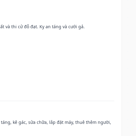
ất và thi cử đỗ đạt. Kỵ an táng và cưới gả.
 táng, kê gác, sửa chữa, lắp đặt máy, thuê thêm người,