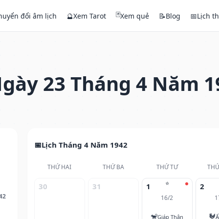
🃏
huyển đổi âm lịch
🔮
Xem Tarot
Xem quẻ
📝
Blog
📅
Lịch t
gày 23 Tháng 4 Năm 1
Lịch Tháng 4 Năm 1942
THỨ HAI
THỨ BA
THỨ TƯ
THỨ
⭐
30
31
1
2
42
16/2
1
🐒
🐓
Giáp Thân
Ấ