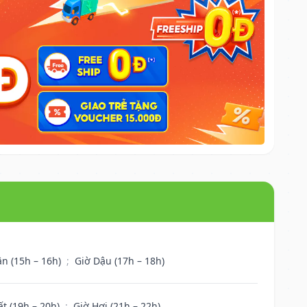
ân (15h – 16h)
;
Giờ Dậu (17h – 18h)
ất (19h – 20h)
;
Giờ Hợi (21h – 22h)