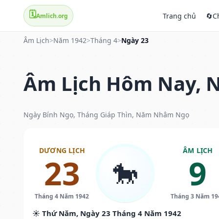
🗓️
Trang chủ
🔄
C
Amlich.org
Âm Lịch
>
Năm 1942
>
Tháng 4
>
Ngày 23
Âm Lịch Hôm Nay, N
Ngày Bính Ngọ, Tháng Giáp Thìn, Năm Nhâm Ngọ
DƯƠNG LỊCH
ÂM LỊCH
23
9
🐎
Tháng 4 Năm 1942
Tháng 3 Năm 19
☀️ Thứ Năm, Ngày 23 Tháng 4 Năm 1942