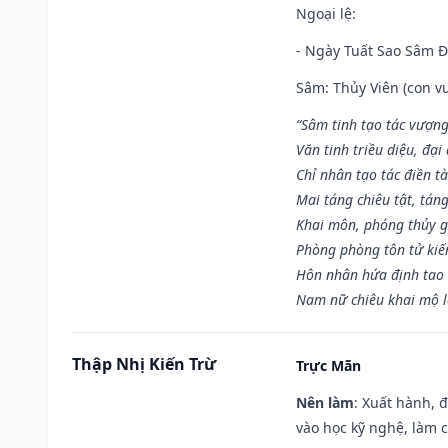
Ngoại lệ
:
- Ngày Tuất Sao Sâm 
Sâm: Thủy Viên (con vư
“Sâm tinh tạo tác vượng
Văn tinh triều diệu, đạ
Chỉ nhân tạo tác điền t
Mai táng chiêu tật, tán
Khai môn, phóng thủy g
Phòng phòng tôn tử kiến
Hôn nhân hứa định tao 
Nam nữ chiêu khai mộ l
Thập Nhị Kiến Trừ
Trực Mãn
Nên làm
: Xuất hành, 
vào học kỹ nghệ, làm 