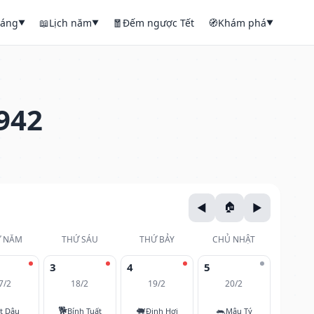
háng
📖
Lịch năm
🧧
Đếm ngược Tết
🧭
Khám phá
▼
▼
▼
942
 NĂM
THỨ SÁU
THỨ BẢY
CHỦ NHẬT
3
4
5
7/2
18/2
19/2
20/2
🐕
🐖
🐀
t Dậu
Bính Tuất
Đinh Hợi
Mậu Tý