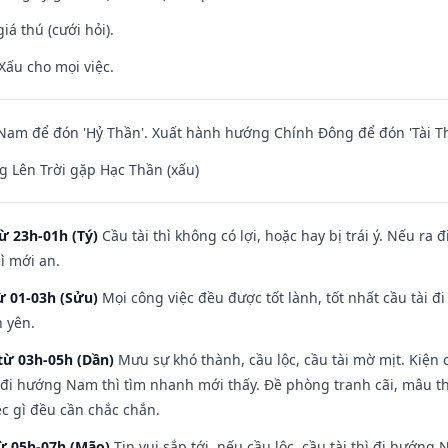
iá thú (cưới hỏi).
Xấu cho mọi việc.
am để đón 'Hỷ Thần'. Xuất hành hướng Chính Đông để đón 'Tài Th
 Lên Trời gặp Hạc Thần (xấu)
ừ 23h-01h (Tý)
Cầu tài thì không có lợi, hoặc hay bị trái ý. Nếu ra 
ì mới an.
ừ 01-03h (Sửu)
Mọi công việc đều được tốt lành, tốt nhất cầu tài
h yên.
từ 03h-05h (Dần)
Mưu sự khó thành, cầu lộc, cầu tài mờ mịt. Kiện c
 đi hướng Nam thì tìm nhanh mới thấy. Đề phòng tranh cãi, mâu t
ệc gì đều cần chắc chắn.
từ 05h-07h (Mão)
Tin vui sắp tới, nếu cầu lộc, cầu tài thì đi hướn