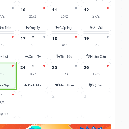
10
11
12
4/2
25/2
26/2
27/2
🐍
🐎
🐐
âm Thìn
Quý Tỵ
Giáp Ngọ
Ất Mùi
⭐
17
18
19
2/3
3/3
4/3
5/3
🐀
🐂
🐅
ỷ Hợi
Canh Tý
Tân Sửu
Nhâm Dần
⭐
24
25
26
9/3
10/3
11/3
12/3
🐐
🐒
🐓
nh Ngọ
Đinh Mùi
Mậu Thân
Kỷ Dậu
⭐
1
2
3
6/3
uý Sửu