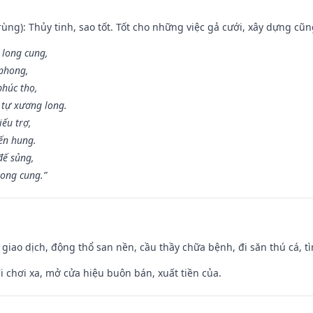
ùng): Thủy tinh, sao tốt. Tốt cho những việc gả cưới, xây dựng cũ
 long cung,
 phong,
phúc thọ,
tự xương long.
iếu trợ,
iến hung.
đế sủng,
long cung.”
, giao dịch, động thổ san nền, cầu thầy chữa bệnh, đi săn thú cá, 
đi chơi xa, mở cửa hiệu buôn bán, xuất tiền của.