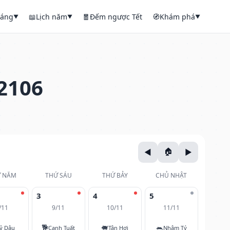
háng
📖
Lịch năm
🧧
Đếm ngược Tết
🧭
Khám phá
▼
▼
▼
2106
 NĂM
THỨ SÁU
THỨ BẢY
CHỦ NHẬT
3
4
5
/11
9/11
10/11
11/11
🐕
🐖
🐀
ỷ Dậu
Canh Tuất
Tân Hợi
Nhâm Tý