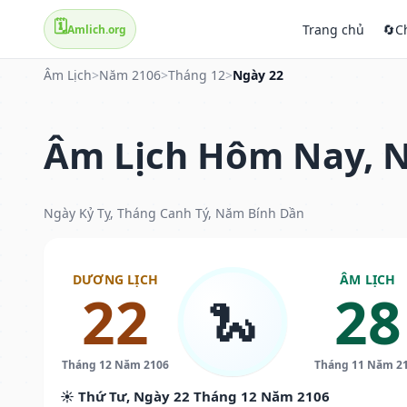
🗓️
Trang chủ
🔄
C
Amlich.org
Âm Lịch
>
Năm 2106
>
Tháng 12
>
Ngày 22
Âm Lịch Hôm Nay, N
Ngày Kỷ Tỵ, Tháng Canh Tý, Năm Bính Dần
DƯƠNG LỊCH
ÂM LỊCH
22
28
🐍
Tháng 12 Năm 2106
Tháng 11 Năm 2
☀️ Thứ Tư, Ngày 22 Tháng 12 Năm 2106