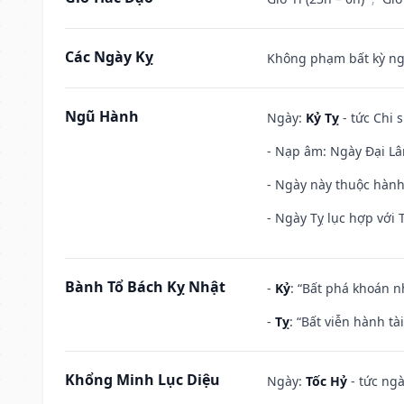
Các Ngày Kỵ
Không phạm bất kỳ ngày
Ngũ Hành
Ngày:
Kỷ Tỵ
- tức Chi 
- Nạp âm: Ngày Đại Lâm
- Ngày này thuộc hành
- Ngày Tỵ lục hợp với 
Bành Tổ Bách Kỵ Nhật
-
Kỷ
: “Bất phá khoán 
-
Tỵ
: “Bất viễn hành t
Khổng Minh Lục Diệu
Ngày:
Tốc Hỷ
- tức ngà