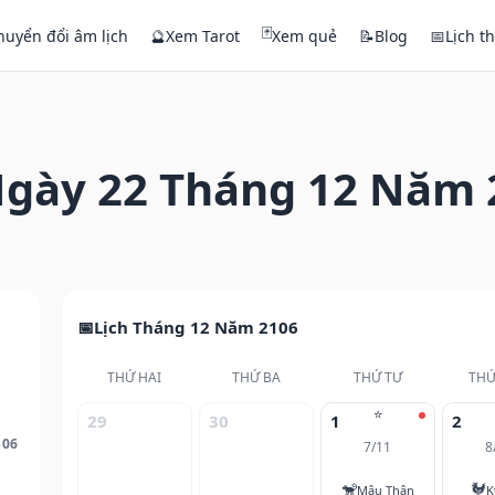
🃏
huyển đổi âm lịch
🔮
Xem Tarot
Xem quẻ
📝
Blog
📅
Lịch t
gày 22 Tháng 12 Năm 
Lịch Tháng 12 Năm 2106
THỨ HAI
THỨ BA
THỨ TƯ
THỨ
⭐
29
30
1
2
106
7/11
8
🐒
🐓
Mậu Thân
K