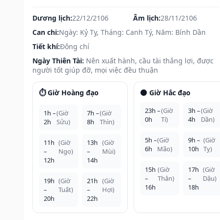
Dương lịch:
22/12/2106
Âm lịch:
28/11/2106
Can chi:
Ngày: Kỷ Tỵ, Tháng: Canh Tý, Năm: Bính Dần
Tiết khí:
Đông chí
Ngày Thiên Tài:
Nên xuất hành, cầu tài thắng lợi, được
người tốt giúp đỡ, mọi việc đều thuận
⏱️ Giờ Hoàng đạo
🌑 Giờ Hắc đạo
23h –
(Giờ
3h –
(Giờ
1h –
(Giờ
7h –
(Giờ
0h
Tí)
4h
Dần)
2h
Sửu)
8h
Thìn)
5h –
(Giờ
9h –
(Giờ
11h
(Giờ
13h
(Giờ
6h
Mão)
10h
Tỵ)
–
Ngọ)
–
Mùi)
12h
14h
15h
(Giờ
17h
(Giờ
–
Thân)
–
Dậu)
19h
(Giờ
21h
(Giờ
16h
18h
–
Tuất)
–
Hợi)
20h
22h