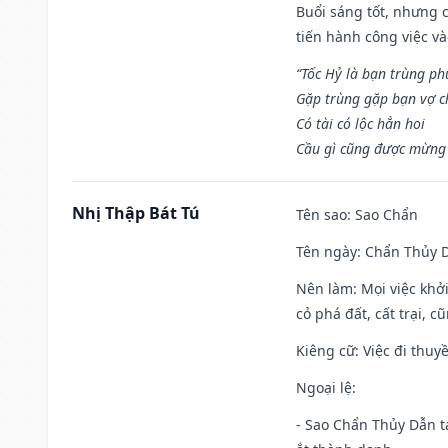
Buổi sáng tốt, nhưng 
tiến hành công việc v
“Tốc Hỷ là bạn trùng p
Gặp trùng gặp bạn vợ c
Có tài có lộc hẳn hoi
Cầu gì cũng được mừng 
Nhị Thập Bát Tú
Tên sao
: Sao Chẩn
Tên ngày
: Chẩn Thủy D
Nên làm
: Mọi việc khở
cỏ phá đất, cất trại, cũ
Kiêng cữ
: Việc đi thuy
Ngoại lệ
:
- Sao Chẩn Thủy Dẫn tạ