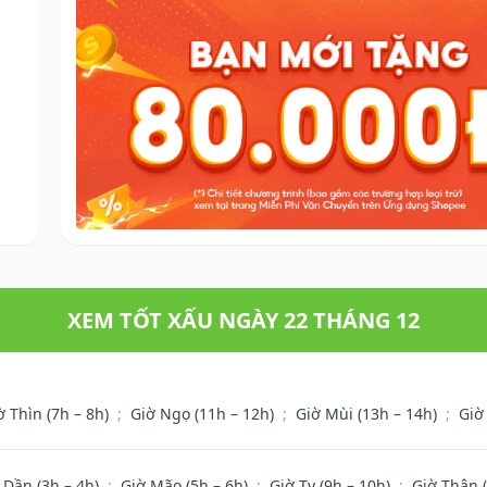
XEM TỐT XẤU NGÀY 22 THÁNG 12
ờ Thìn (7h – 8h)
;
Giờ Ngọ (11h – 12h)
;
Giờ Mùi (13h – 14h)
;
Giờ
 Dần (3h – 4h)
;
Giờ Mão (5h – 6h)
;
Giờ Tỵ (9h – 10h)
;
Giờ Thân 