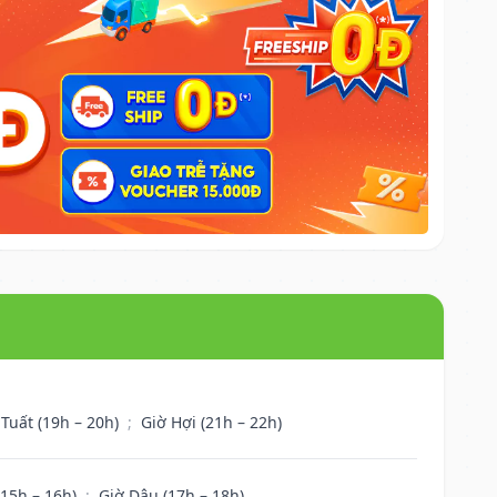
 Tuất (19h – 20h)
;
Giờ Hợi (21h – 22h)
(15h – 16h)
;
Giờ Dậu (17h – 18h)