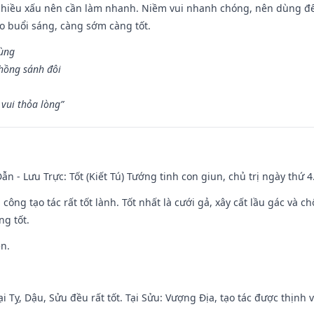
chiều xấu nên cần làm nhanh. Niềm vui nhanh chóng, nên dùng để 
ào buổi sáng, càng sớm càng tốt.
hùng
hồng sánh đôi
vui thỏa lòng”
ẫn - Lưu Trực: Tốt (Kiết Tú) Tướng tinh con giun, chủ trị ngày thứ 4
i công tạo tác rất tốt lành. Tốt nhất là cưới gả, xây cất lầu gác và
ng tốt.
ền.
i Tỵ, Dậu, Sửu đều rất tốt. Tại Sửu: Vượng Địa, tạo tác được thịnh