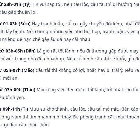
ừ 23h-01h (Tý)
Tin vui sắp tới, nếu cầu lộc, cầu tài thì đi hướng 
đều gặp thuận lợi.
ừ 01-03h (Sửu)
Hay tranh luận, cãi cọ, gây chuyện đói kém, phải đ
nh lây bệnh. Nói chung những việc như hội họp, tranh luận, việc q
iữ miệng để hạn ché gây ẩu đả hay cãi nhau.
từ 03h-05h (Dần)
Là giờ rất tốt lành, nếu đi thường gặp được may
ọi việc trong nhà đều hòa hợp. Nếu có bệnh cầu thì sẽ khỏi, gia 
từ 05h-07h (Mão)
Cầu tài thì không có lợi, hoặc hay bị trái ý. Nếu r
ì mới an.
từ 07h-09h (Thìn)
Mọi công việc đều được tốt lành, tốt nhất cầu t
ều bình yên.
ừ 09h-11h (Tị)
Mưu sự khó thành, cầu lộc, cầu tài mờ mịt. Kiện cáo 
hướng Nam thì tìm nhanh mới thấy. Đề phòng tranh cãi, mâu thuẫn
ệc gì đều cần chắc chắn.