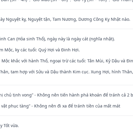
 Nguyệt kỵ, Nguyệt tận, Tam Nương, Dương Công Kỵ Nhật nào.
sinh Can (Hỏa sinh Thổ), ngày này là ngày cát (nghĩa nhật).
 Mộc, kỵ các tuổi: Quý Hợi và Đinh Hợi.
 Mộc khắc với hành Thổ, ngoại trừ các tuổi: Tân Mùi, Kỷ Dậu và Đ
Thân, tam hợp với Sửu và Dậu thành Kim cục. Xung Hợi, hình Thân, 
nhị chủ tịnh vong” - Không nên tiến hành phá khoán để tránh cả 2
ài vật phục tàng” - Không nên đi xa để tránh tiền của mất mát
y Tốt vừa.