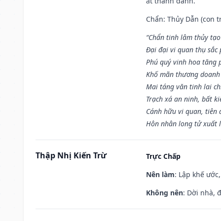
ắt thành danh.
Chẩn: Thủy Dẫn (con tr
“Chẩn tinh lâm thủy tạo
Đại đại vi quan thụ sắc
Phú quý vinh hoa tăng 
Khố mãn thương doanh 
Mai táng văn tinh lai ch
Trạch xá an ninh, bất k
Cánh hữu vi quan, tiên 
Hôn nhân long tử xuất 
Thập Nhị Kiến Trừ
Trực Chấp
Nên làm
: Lập khế ước
Không nên
: Dời nhà, 