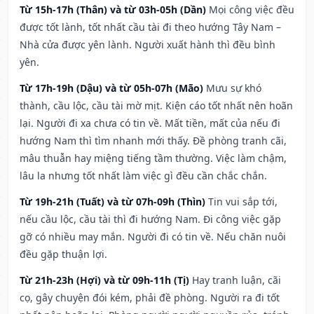
Từ 15h-17h (Thân) và từ 03h-05h (Dần)
Mọi công việc đều
được tốt lành, tốt nhất cầu tài đi theo hướng Tây Nam –
Nhà cửa được yên lành. Người xuất hành thì đều bình
yên.
Từ 17h-19h (Dậu) và từ 05h-07h (Mão)
Mưu sự khó
thành, cầu lộc, cầu tài mờ mịt. Kiện cáo tốt nhất nên hoãn
lại. Người đi xa chưa có tin về. Mất tiền, mất của nếu đi
hướng Nam thì tìm nhanh mới thấy. Đề phòng tranh cãi,
mâu thuẫn hay miệng tiếng tầm thường. Việc làm chậm,
lâu la nhưng tốt nhất làm việc gì đều cần chắc chắn.
Từ 19h-21h (Tuất) và từ 07h-09h (Thìn)
Tin vui sắp tới,
nếu cầu lộc, cầu tài thì đi hướng Nam. Đi công việc gặp
gỡ có nhiều may mắn. Người đi có tin về. Nếu chăn nuôi
đều gặp thuận lợi.
Từ 21h-23h (Hợi) và từ 09h-11h (Tị)
Hay tranh luận, cãi
cọ, gây chuyện đói kém, phải đề phòng. Người ra đi tốt