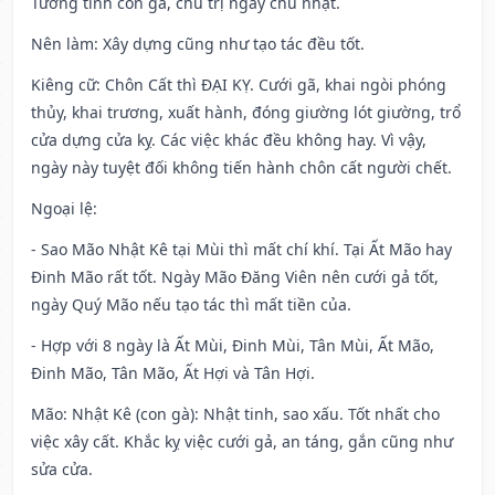
Tướng tinh con gà, chủ trị ngày chủ nhật.
Nên làm
: Xây dựng cũng như tạo tác đều tốt.
Kiêng cữ
: Chôn Cất thì ĐẠI KỴ. Cưới gã, khai ngòi phóng
thủy, khai trương, xuất hành, đóng giường lót giường, trổ
cửa dựng cửa kỵ. Các việc khác đều không hay. Vì vậy,
ngày này tuyệt đối không tiến hành chôn cất người chết.
Ngoại lệ
:
- Sao Mão Nhật Kê tại Mùi thì mất chí khí. Tại Ất Mão hay
Đinh Mão rất tốt. Ngày Mão Đăng Viên nên cưới gả tốt,
ngày Quý Mão nếu tạo tác thì mất tiền của.
- Hợp với 8 ngày là Ất Mùi, Đinh Mùi, Tân Mùi, Ất Mão,
Đinh Mão, Tân Mão, Ất Hợi và Tân Hợi.
Mão: Nhật Kê (con gà): Nhật tinh, sao xấu. Tốt nhất cho
việc xây cất. Khắc kỵ việc cưới gả, an táng, gắn cũng như
sửa cửa.