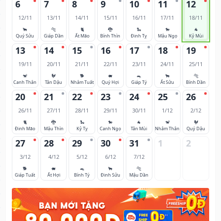
6
7
8
9
10
11
12
12/11
13/11
14/11
15/11
16/11
17/11
18/11
🐂
🐅
🐈
🐉
🐍
🐎
🐐
Quý Sửu
Giáp Dần
Ất Mão
Bính Thìn
Đinh Tỵ
Mậu Ngọ
Kỷ Mùi
13
14
15
16
17
18
19
19/11
20/11
21/11
22/11
23/11
24/11
25/11
🐒
🐓
🐕
🐖
🐀
🐂
🐅
Canh Thân
Tân Dậu
Nhâm Tuất
Quý Hợi
Giáp Tý
Ất Sửu
Bính Dần
20
21
22
23
24
25
26
26/11
27/11
28/11
29/11
30/11
1/12
2/12
🐈
🐉
🐍
🐎
🐐
🐒
🐓
Đinh Mão
Mậu Thìn
Kỷ Tỵ
Canh Ngọ
Tân Mùi
Nhâm Thân
Quý Dậu
27
28
29
30
31
1
2
3/12
4/12
5/12
6/12
7/12
🐕
🐖
🐀
🐂
🐅
Giáp Tuất
Ất Hợi
Bính Tý
Đinh Sửu
Mậu Dần