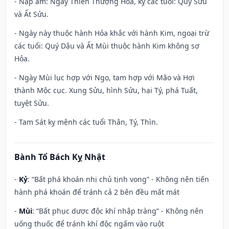
- Nạp âm: Ngày Thiên Thượng Hỏa, kỵ các tuổi: Quý Sửu
và Ất Sửu.
- Ngày này thuộc hành Hỏa khắc với hành Kim, ngoại trừ
các tuổi: Quý Dậu và Ất Mùi thuộc hành Kim không sợ
Hỏa.
- Ngày Mùi lục hợp với Ngọ, tam hợp với Mão và Hợi
thành Mộc cục. Xung Sửu, hình Sửu, hại Tý, phá Tuất,
tuyệt Sửu.
- Tam Sát kỵ mệnh các tuổi Thân, Tý, Thìn.
Bành Tổ Bách Kỵ Nhật
-
Kỷ
: “Bất phá khoán nhị chủ tịnh vong” - Không nên tiến
hành phá khoán để tránh cả 2 bên đều mất mát
-
Mùi
: “Bất phục dược độc khí nhập tràng” - Không nên
uống thuốc để tránh khí độc ngấm vào ruột