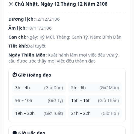
☀️ Chủ Nhật, Ngày 12 Tháng 12 Năm 2106
Dương lịch:
12/12/2106
Âm lịch:
18/11/2106
Can chi:
Ngày: Kỷ Mùi, Tháng: Canh Tý, Năm: Bính Dần
Tiết khí:
Đại tuyết
Ngày Thiên Môn:
Xuất hành làm mọi việc đều vừa ý,
cầu được ước thấy mọi việc đều thành đạt
⏱️ Giờ Hoàng đạo
3h – 4h
(Giờ Dần)
5h – 6h
(Giờ Mão)
9h – 10h
(Giờ Tỵ)
15h – 16h
(Giờ Thân)
19h – 20h
(Giờ Tuất)
21h – 22h
(Giờ Hợi)
🌑 Giờ Hắc đạo