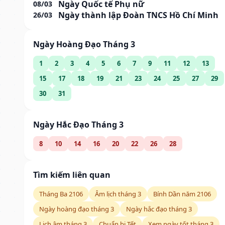
Ngày Quốc tế Phụ nữ
08/03
Ngày thành lập Đoàn TNCS Hồ Chí Minh
26/03
Ngày Hoàng Đạo Tháng 3
1
2
3
4
5
6
7
9
11
12
13
15
17
18
19
21
23
24
25
27
29
30
31
Ngày Hắc Đạo Tháng 3
8
10
14
16
20
22
26
28
Tìm kiếm liên quan
Tháng Ba 2106
Âm lịch tháng 3
Bính Dần năm 2106
Ngày hoàng đạo tháng 3
Ngày hắc đạo tháng 3
Lịch âm tháng 3
Chuẩn bị Tết
Xem ngày tốt tháng 3