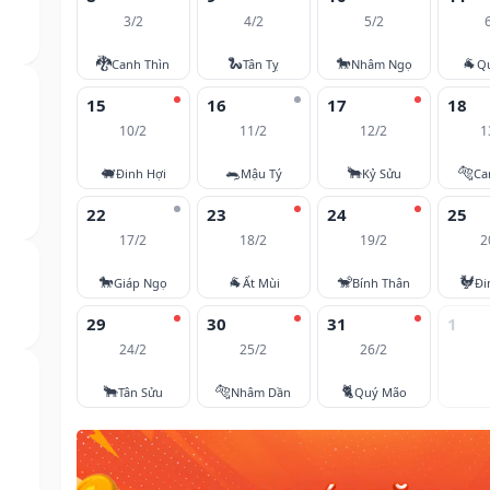
3/2
4/2
5/2
🐉
🐍
🐎
🐐
Canh Thìn
Tân Tỵ
Nhâm Ngọ
Q
15
16
17
18
10/2
11/2
12/2
1
🐖
🐀
🐂
🐅
Đinh Hợi
Mậu Tý
Kỷ Sửu
Ca
22
23
24
25
17/2
18/2
19/2
2
🐎
🐐
🐒
🐓
Giáp Ngọ
Ất Mùi
Bính Thân
Đi
29
30
31
1
24/2
25/2
26/2
🐂
🐅
🐈
Tân Sửu
Nhâm Dần
Quý Mão