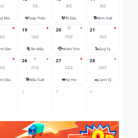
6/2
7/2
8/2
9/2
🐒
🐓
🐕
uý Mùi
Giáp Thân
Ất Dậu
Bính Tuất
🌕
19
20
21
3/2
14/2
15/2
16/2
🐈
🐉
🐍
nh Dần
Tân Mão
Nhâm Thìn
Quý Tỵ
⭐
26
27
28
0/2
21/2
22/2
23/2
🐕
🐖
🐀
nh Dậu
Mậu Tuất
Kỷ Hợi
Canh Tý
2
3
4