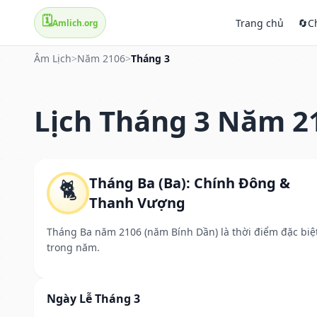
🗓️
Trang chủ
🔄
C
Amlich.org
Âm Lịch
>
Năm 2106
>
Tháng 3
Lịch Tháng 3 Năm 2
Tháng Ba (Ba): Chính Đông &
🐈
Thanh Vượng
Tháng Ba năm 2106 (năm Bính Dần) là thời điểm đặc biệ
trong năm.
Ngày Lễ Tháng 3