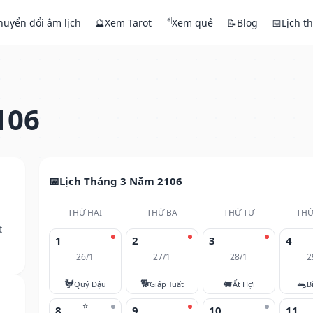
🃏
huyển đổi âm lịch
🔮
Xem Tarot
Xem quẻ
📝
Blog
📅
Lịch t
106
Lịch Tháng 3 Năm 2106
THỨ HAI
THỨ BA
THỨ TƯ
THỨ
t
1
2
3
4
26/1
27/1
28/1
2
🐓
🐕
🐖
🐀
Quý Dậu
Giáp Tuất
Ất Hợi
B
⭐
8
9
10
11