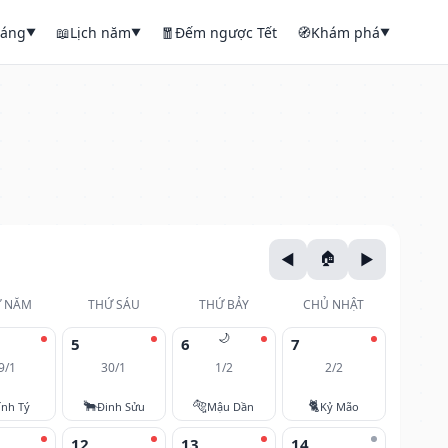
háng
📖
Lịch năm
🧧
Đếm ngược Tết
🧭
Khám phá
▼
▼
▼
 NĂM
THỨ SÁU
THỨ BẢY
CHỦ NHẬT
🌙
5
6
7
9/1
30/1
1/2
2/2
🐂
🐅
🐈
ính Tý
Đinh Sửu
Mậu Dần
Kỷ Mão
12
13
14