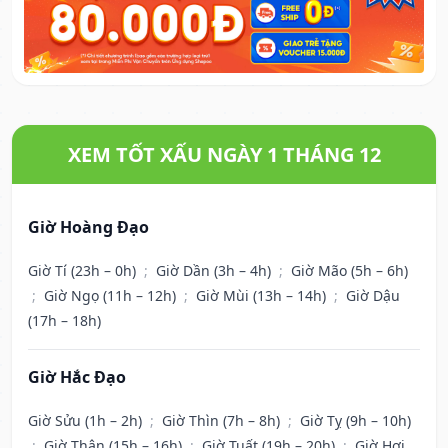
XEM TỐT XẤU NGÀY 1 THÁNG 12
Giờ Hoàng Đạo
Giờ Tí (23h – 0h)
;
Giờ Dần (3h – 4h)
;
Giờ Mão (5h – 6h)
;
Giờ Ngọ (11h – 12h)
;
Giờ Mùi (13h – 14h)
;
Giờ Dậu
(17h – 18h)
Giờ Hắc Đạo
Giờ Sửu (1h – 2h)
;
Giờ Thìn (7h – 8h)
;
Giờ Tỵ (9h – 10h)
;
Giờ Thân (15h – 16h)
;
Giờ Tuất (19h – 20h)
;
Giờ Hợi