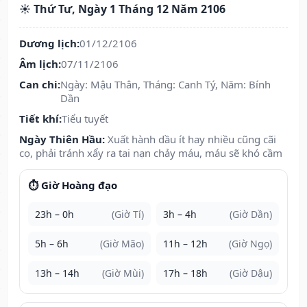
☀️ Thứ Tư, Ngày 1 Tháng 12 Năm 2106
Dương lịch:
01/12/2106
Âm lịch:
07/11/2106
Can chi:
Ngày: Mậu Thân, Tháng: Canh Tý, Năm: Bính
Dần
Tiết khí:
Tiểu tuyết
Ngày Thiên Hầu:
Xuất hành dầu ít hay nhiều cũng cãi
cọ, phải tránh xẩy ra tai nạn chảy máu, máu sẽ khó cầm
⏱️ Giờ Hoàng đạo
23h – 0h
(Giờ Tí)
3h – 4h
(Giờ Dần)
5h – 6h
(Giờ Mão)
11h – 12h
(Giờ Ngọ)
13h – 14h
(Giờ Mùi)
17h – 18h
(Giờ Dậu)