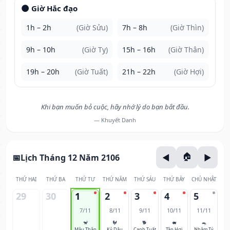
🌑 Giờ Hắc đạo
1h – 2h
(Giờ Sửu)
7h – 8h
(Giờ Thìn)
9h – 10h
(Giờ Tỵ)
15h – 16h
(Giờ Thân)
19h – 20h
(Giờ Tuất)
21h – 22h
(Giờ Hợi)
Khi bạn muốn bỏ cuộc, hãy nhớ lý do bạn bắt đầu.
— Khuyết Danh
Lịch Tháng 12 Năm 2106
THỨ HAI
THỨ BA
THỨ TƯ
THỨ NĂM
THỨ SÁU
THỨ BẢY
CHỦ NHẬT
29
30
1
2
3
4
5
7/11
8/11
9/11
10/11
11/11
🐒
🐓
🐕
🐖
🐀
Mậu Thân
Kỷ Dậu
Canh Tuất
Tân Hợi
Nhâm Tý