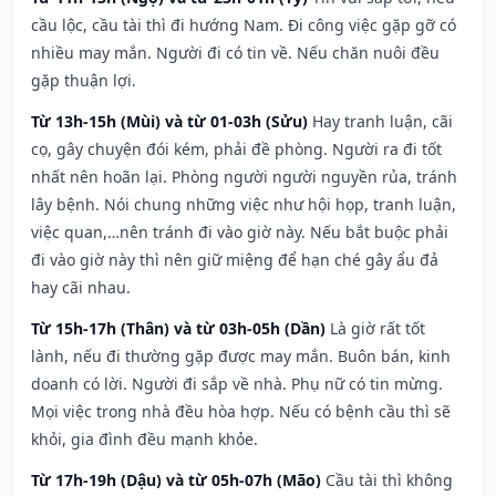
cầu lộc, cầu tài thì đi hướng Nam. Đi công việc gặp gỡ có
nhiều may mắn. Người đi có tin về. Nếu chăn nuôi đều
gặp thuận lợi.
Từ 13h-15h (Mùi) và từ 01-03h (Sửu)
Hay tranh luận, cãi
cọ, gây chuyện đói kém, phải đề phòng. Người ra đi tốt
nhất nên hoãn lại. Phòng người người nguyền rủa, tránh
lây bệnh. Nói chung những việc như hội họp, tranh luận,
việc quan,…nên tránh đi vào giờ này. Nếu bắt buộc phải
đi vào giờ này thì nên giữ miệng để hạn ché gây ẩu đả
hay cãi nhau.
Từ 15h-17h (Thân) và từ 03h-05h (Dần)
Là giờ rất tốt
lành, nếu đi thường gặp được may mắn. Buôn bán, kinh
doanh có lời. Người đi sắp về nhà. Phụ nữ có tin mừng.
Mọi việc trong nhà đều hòa hợp. Nếu có bệnh cầu thì sẽ
khỏi, gia đình đều mạnh khỏe.
Từ 17h-19h (Dậu) và từ 05h-07h (Mão)
Cầu tài thì không