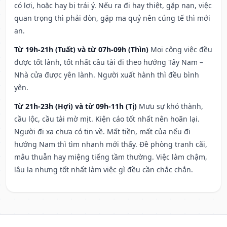
có lợi, hoặc hay bị trái ý. Nếu ra đi hay thiệt, gặp nạn, việc
quan trọng thì phải đòn, gặp ma quỷ nên cúng tế thì mới
an.
Từ 19h-21h (Tuất) và từ 07h-09h (Thìn)
Mọi công việc đều
được tốt lành, tốt nhất cầu tài đi theo hướng Tây Nam –
Nhà cửa được yên lành. Người xuất hành thì đều bình
yên.
Từ 21h-23h (Hợi) và từ 09h-11h (Tị)
Mưu sự khó thành,
cầu lộc, cầu tài mờ mịt. Kiện cáo tốt nhất nên hoãn lại.
Người đi xa chưa có tin về. Mất tiền, mất của nếu đi
hướng Nam thì tìm nhanh mới thấy. Đề phòng tranh cãi,
mâu thuẫn hay miệng tiếng tầm thường. Việc làm chậm,
lâu la nhưng tốt nhất làm việc gì đều cần chắc chắn.