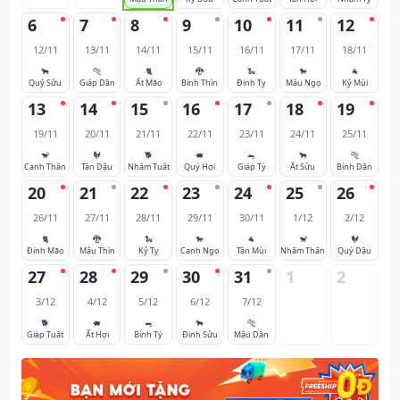
6
7
8
9
10
11
12
12/11
13/11
14/11
15/11
16/11
17/11
18/11
🐂
🐅
🐈
🐉
🐍
🐎
🐐
Quý Sửu
Giáp Dần
Ất Mão
Bính Thìn
Đinh Tỵ
Mậu Ngọ
Kỷ Mùi
13
14
15
16
17
18
19
19/11
20/11
21/11
22/11
23/11
24/11
25/11
🐒
🐓
🐕
🐖
🐀
🐂
🐅
Canh Thân
Tân Dậu
Nhâm Tuất
Quý Hợi
Giáp Tý
Ất Sửu
Bính Dần
20
21
22
23
24
25
26
26/11
27/11
28/11
29/11
30/11
1/12
2/12
🐈
🐉
🐍
🐎
🐐
🐒
🐓
Đinh Mão
Mậu Thìn
Kỷ Tỵ
Canh Ngọ
Tân Mùi
Nhâm Thân
Quý Dậu
27
28
29
30
31
1
2
3/12
4/12
5/12
6/12
7/12
🐕
🐖
🐀
🐂
🐅
Giáp Tuất
Ất Hợi
Bính Tý
Đinh Sửu
Mậu Dần