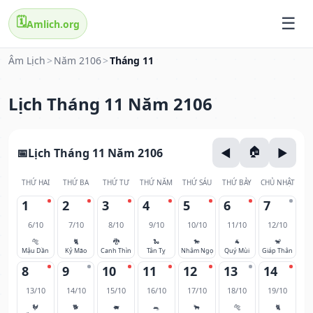
🗓️
Amlich.org
Âm Lịch
>
Năm 2106
>
Tháng 11
Lịch Tháng 11 Năm 2106
Lịch Tháng 11 Năm 2106
THỨ HAI
THỨ BA
THỨ TƯ
THỨ NĂM
THỨ SÁU
THỨ BẢY
CHỦ NHẬT
1
2
3
4
5
6
7
6/10
7/10
8/10
9/10
10/10
11/10
12/10
🐅
🐈
🐉
🐍
🐎
🐐
🐒
Mậu Dần
Kỷ Mão
Canh Thìn
Tân Tỵ
Nhâm Ngọ
Quý Mùi
Giáp Thân
8
9
10
11
12
13
14
13/10
14/10
15/10
16/10
17/10
18/10
19/10
🐓
🐕
🐖
🐀
🐂
🐅
🐈