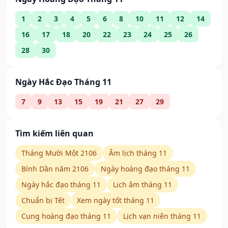
1
2
3
4
5
6
8
10
11
12
14
16
17
18
20
22
23
24
25
26
28
30
Ngày Hắc Đạo Tháng 11
7
9
13
15
19
21
27
29
Tìm kiếm liên quan
Tháng Mười Một 2106
Âm lịch tháng 11
Bính Dần năm 2106
Ngày hoàng đạo tháng 11
Ngày hắc đạo tháng 11
Lịch âm tháng 11
Chuẩn bị Tết
Xem ngày tốt tháng 11
Cung hoàng đạo tháng 11
Lịch vạn niên tháng 11