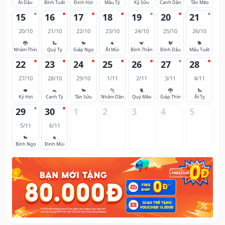
Ất Dậu
Bính Tuất
Đinh Hợi
Mậu Tý
Kỷ Sửu
Canh Dần
Tân Mão
15
16
17
18
19
20
21
20/10
21/10
22/10
23/10
24/10
25/10
26/10
🐉
🐍
🐎
🐐
🐒
🐓
🐕
Nhâm Thìn
Quý Tỵ
Giáp Ngọ
Ất Mùi
Bính Thân
Đinh Dậu
Mậu Tuất
22
23
24
25
26
27
28
27/10
28/10
29/10
1/11
2/11
3/11
4/11
🐖
🐀
🐂
🐅
🐈
🐉
🐍
Kỷ Hợi
Canh Tý
Tân Sửu
Nhâm Dần
Quý Mão
Giáp Thìn
Ất Tỵ
29
30
1
2
3
4
5
5/11
6/11
🐎
🐐
Bính Ngọ
Đinh Mùi