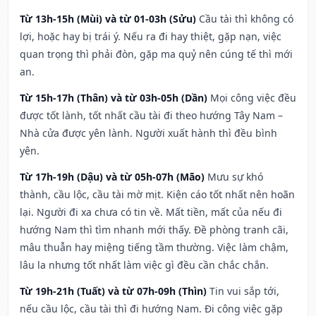
Từ 13h-15h (Mùi) và từ 01-03h (Sửu)
Cầu tài thì không có
lợi, hoặc hay bị trái ý. Nếu ra đi hay thiệt, gặp nạn, việc
quan trọng thì phải đòn, gặp ma quỷ nên cúng tế thì mới
an.
Từ 15h-17h (Thân) và từ 03h-05h (Dần)
Mọi công việc đều
được tốt lành, tốt nhất cầu tài đi theo hướng Tây Nam –
Nhà cửa được yên lành. Người xuất hành thì đều bình
yên.
Từ 17h-19h (Dậu) và từ 05h-07h (Mão)
Mưu sự khó
thành, cầu lộc, cầu tài mờ mịt. Kiện cáo tốt nhất nên hoãn
lại. Người đi xa chưa có tin về. Mất tiền, mất của nếu đi
hướng Nam thì tìm nhanh mới thấy. Đề phòng tranh cãi,
mâu thuẫn hay miệng tiếng tầm thường. Việc làm chậm,
lâu la nhưng tốt nhất làm việc gì đều cần chắc chắn.
Từ 19h-21h (Tuất) và từ 07h-09h (Thìn)
Tin vui sắp tới,
nếu cầu lộc, cầu tài thì đi hướng Nam. Đi công việc gặp