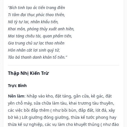
“Bích tinh tạo ác tiến trang điền
Ti tâm đại thục phúc thao thiên,
Nô tỳ tự lai, nhân khẩu tiến,
Khai môn, phóng thủy xuất anh hiền,
Mai táng chiêu tài, quan phẩm tiến,
Gia trung chủ sự lạc thao nhiên
Hôn nhân cát lợi sinh quý tử,
Tảo bá thanh danh khán tổ tiên.”
Thập Nhị Kiến Trừ
Trực Bình
Nên làm
: Nhập vào kho, đặt táng, gắn cửa, kê gác, đặt
yên chỗ máy, sửa chữa làm tàu, khai trương tàu thuyền,
các việc bồi đắp thêm ( như bồi bùn, đắp đất, lót đá, xây
bờ kè.) Lót giường đóng giường, thừa kế tước phong hay
thừa kế sự nghiệp, các vụ làm cho khuyết thủng ( như đào