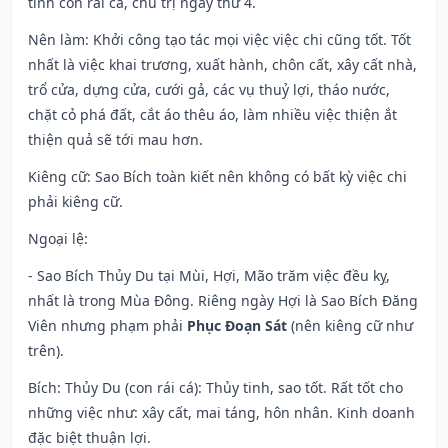
tinh con rái cá, chủ trị ngày thứ 4.
Nên làm
: Khởi công tạo tác mọi việc việc chi cũng tốt. Tốt
nhất là việc khai trương, xuất hành, chôn cất, xây cất nhà,
trổ cửa, dựng cửa, cưới gả, các vụ thuỷ lợi, tháo nước,
chặt cỏ phá đất, cắt áo thêu áo, làm nhiều việc thiện ắt
thiện quả sẽ tới mau hơn.
Kiêng cữ
: Sao Bích toàn kiết nên không có bất kỳ việc chi
phải kiêng cữ.
Ngoại lệ
:
- Sao Bích Thủy Du tại Mùi, Hợi, Mão trăm việc đều kỵ,
nhất là trong Mùa Đông. Riêng ngày Hợi là Sao Bích Đăng
Viên nhưng phạm phải
Phục Đoạn Sát
(nên kiêng cữ như
trên).
Bích: Thủy Du (con rái cá): Thủy tinh, sao tốt. Rất tốt cho
những việc như: xây cất, mai táng, hôn nhân. Kinh doanh
đặc biệt thuận lợi.