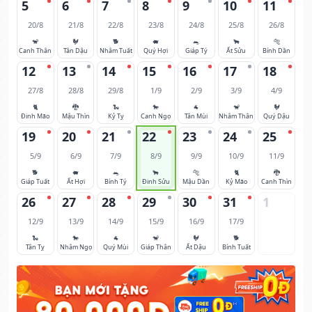
5
6
7
8
9
10
11
20/8
21/8
22/8
23/8
24/8
25/8
26/8
🐒
🐓
🐕
🐖
🐀
🐂
🐅
Canh Thân
Tân Dậu
Nhâm Tuất
Quý Hợi
Giáp Tý
Ất Sửu
Bính Dần
12
13
14
15
16
17
18
27/8
28/8
29/8
1/9
2/9
3/9
4/9
🐈
🐉
🐍
🐎
🐐
🐒
🐓
Đinh Mão
Mậu Thìn
Kỷ Tỵ
Canh Ngọ
Tân Mùi
Nhâm Thân
Quý Dậu
19
20
21
22
23
24
25
5/9
6/9
7/9
8/9
9/9
10/9
11/9
🐕
🐖
🐀
🐂
🐅
🐈
🐉
Giáp Tuất
Ất Hợi
Bính Tý
Đinh Sửu
Mậu Dần
Kỷ Mão
Canh Thìn
26
27
28
29
30
31
1
12/9
13/9
14/9
15/9
16/9
17/9
🐍
🐎
🐐
🐒
🐓
🐕
Tân Tỵ
Nhâm Ngọ
Quý Mùi
Giáp Thân
Ất Dậu
Bính Tuất