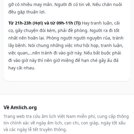
gỡ có nhiều may mắn. Người đi có tin về. Nếu chăn nuôi
đều gặp thuận lợi.
Từ 21h-23h (Hợi) và từ 09h-11h (Tị)
Hay tranh luận, cãi
cọ, gây chuyện đói kém, phải đề phòng. Người ra đi tốt
nhất nên hoãn lại. Phòng người người nguyền rủa, tránh
lây bệnh. Nói chung những việc như hội họp, tranh luận,
việc quan,…nên tránh đi vào giờ này. Nếu bắt buộc phải
đi vào giờ này thì nên giữ miệng để hạn ché gây ẩu đả
hay cãi nhau.
Về Amlich.org
Trang web tra cứu âm lịch Việt Nam miễn phí, cung cấp thông
tin chính xác về ngày âm lịch, can chi, con giáp, ngày tốt xấu
và các ngày lễ tết truyền thống.