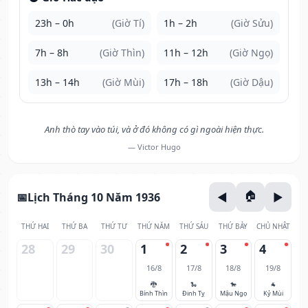
23h – 0h
(Giờ Tí)
1h – 2h
(Giờ Sửu)
7h – 8h
(Giờ Thìn)
11h – 12h
(Giờ Ngọ)
13h – 14h
(Giờ Mùi)
17h – 18h
(Giờ Dậu)
Anh thò tay vào túi, và ở đó không có gì ngoài hiện thực.
— Victor Hugo
Lịch Tháng 10 Năm 1936
THỨ HAI
THỨ BA
THỨ TƯ
THỨ NĂM
THỨ SÁU
THỨ BẢY
CHỦ NHẬT
28
29
30
1
2
3
4
16/8
17/8
18/8
19/8
🐉
🐍
🐎
🐐
Bính Thìn
Đinh Tỵ
Mậu Ngọ
Kỷ Mùi