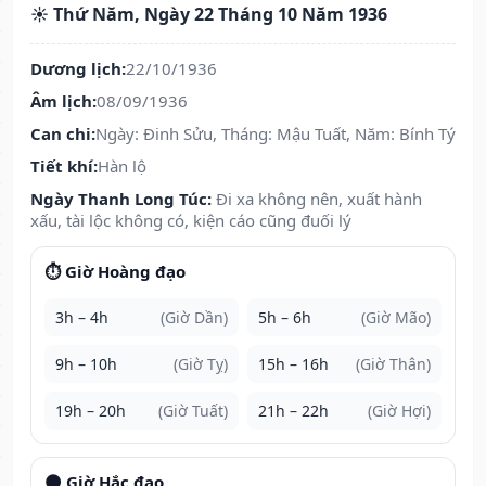
☀️ Thứ Năm, Ngày 22 Tháng 10 Năm 1936
Dương lịch:
22/10/1936
Âm lịch:
08/09/1936
Can chi:
Ngày: Đinh Sửu, Tháng: Mậu Tuất, Năm: Bính Tý
Tiết khí:
Hàn lộ
Ngày Thanh Long Túc:
Đi xa không nên, xuất hành
xấu, tài lộc không có, kiện cáo cũng đuối lý
⏱️ Giờ Hoàng đạo
3h – 4h
(Giờ Dần)
5h – 6h
(Giờ Mão)
9h – 10h
(Giờ Tỵ)
15h – 16h
(Giờ Thân)
19h – 20h
(Giờ Tuất)
21h – 22h
(Giờ Hợi)
🌑 Giờ Hắc đạo