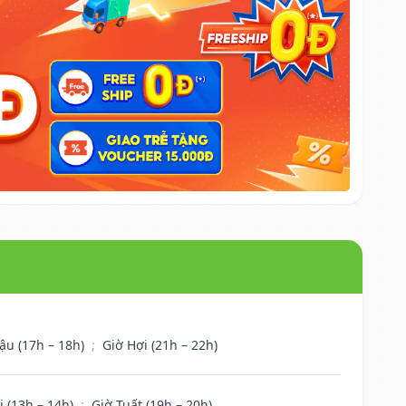
ậu (17h – 18h)
;
Giờ Hợi (21h – 22h)
i (13h – 14h)
;
Giờ Tuất (19h – 20h)