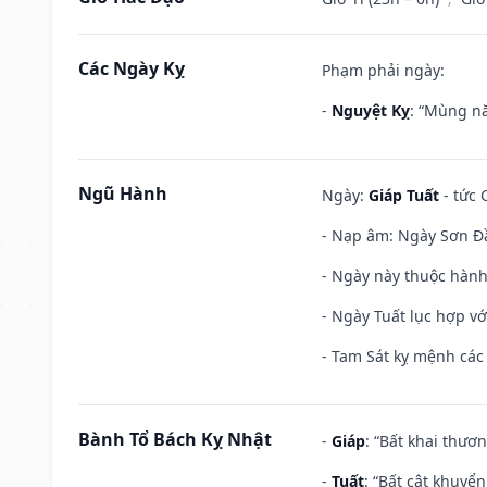
Các Ngày Kỵ
Phạm phải ngày:
-
Nguyệt Kỵ
: “Mùng nă
Ngũ Hành
Ngày:
Giáp Tuất
- tức 
- Nạp âm: Ngày Sơn Đầ
- Ngày này thuộc hành
- Ngày Tuất lục hợp v
- Tam Sát kỵ mệnh các 
Bành Tổ Bách Kỵ Nhật
-
Giáp
: “Bất khai thươ
-
Tuất
: “Bất cật khuyể