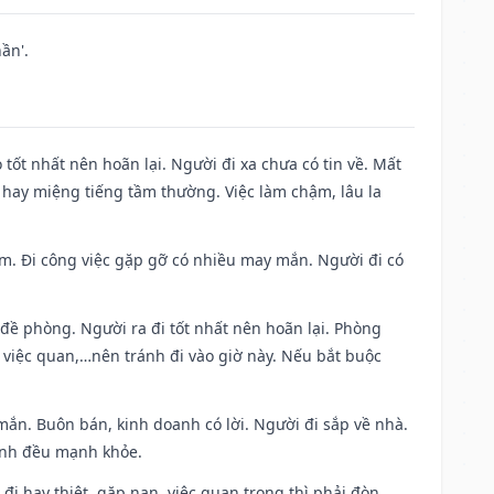
ần'.
 tốt nhất nên hoãn lại. Người đi xa chưa có tin về. Mất
 hay miệng tiếng tầm thường. Việc làm chậm, lâu la
Nam. Đi công việc gặp gỡ có nhiều may mắn. Người đi có
 đề phòng. Người ra đi tốt nhất nên hoãn lại. Phòng
 việc quan,…nên tránh đi vào giờ này. Nếu bắt buộc
mắn. Buôn bán, kinh doanh có lời. Người đi sắp về nhà.
đình đều mạnh khỏe.
a đi hay thiệt, gặp nạn, việc quan trọng thì phải đòn,