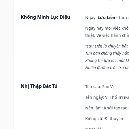
Khổng Minh Lục Diệu
Ngày:
Lưu Liên
- tức 
Ngày này mọi việc khó
thiệt. Về việc hành ch
“Lưu Liên là chuyện bất
Tìm bạn chẳng thấy nử
Không thì lưu lạc một k
Nhiều đường trắc trở nh
Nhị Thập Bát Tú
Tên sao
: Sao Vị
Tên ngày
: Vị Thổ Trĩ (
Nên làm
: Khởi tạo tạo 
Kiêng cữ
: Đi thuyền