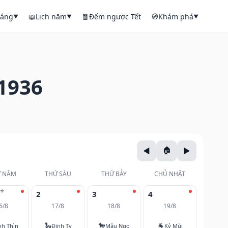
háng
📖
Lịch năm
🧧
Đếm ngược Tết
🧭
Khám phá
▼
▼
▼
1936
 NĂM
THỨ SÁU
THỨ BẢY
CHỦ NHẬT
⭐
2
3
4
6/8
17/8
18/8
19/8
🐍
🐎
🐐
nh Thìn
Đinh Tỵ
Mậu Ngọ
Kỷ Mùi