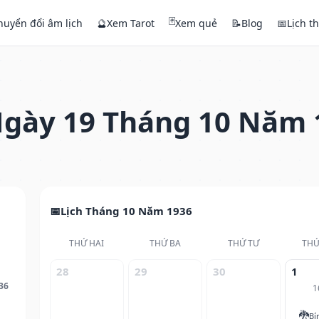
🃏
huyển đổi âm lịch
🔮
Xem Tarot
Xem quẻ
📝
Blog
📅
Lịch t
gày 19 Tháng 10 Năm 
Lịch Tháng 10 Năm 1936
THỨ HAI
THỨ BA
THỨ TƯ
THỨ
28
29
30
1
36
1
🐉
Bí