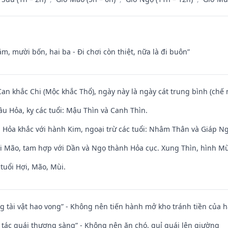
m, mười bốn, hai ba - Đi chơi còn thiệt, nữa là đi buôn”
Can khắc Chi (Mộc khắc Thổ), ngày này là ngày cát trung bình (chế 
u Hỏa, kỵ các tuổi: Mậu Thìn và Canh Thìn.
 Hỏa khắc với hành Kim, ngoại trừ các tuổi: Nhâm Thân và Giáp N
ới Mão, tam hợp với Dần và Ngọ thành Hỏa cục. Xung Thìn, hình Mùi
tuổi Hợi, Mão, Mùi.
ng tài vật hao vong” - Không nên tiến hành mở kho tránh tiền của 
n tác quái thượng sàng” - Không nên ăn chó, quỉ quái lên giường