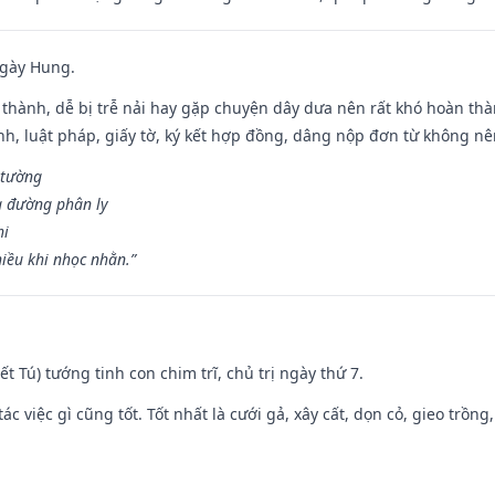
ngày Hung.
 thành, dễ bị trễ nải hay gặp chuyện dây dưa nên rất khó hoàn th
ính, luật pháp, giấy tờ, ký kết hợp đồng, dâng nộp đơn từ không nên
 tường
a đường phân ly
hi
iều khi nhọc nhằn.”
Kiết Tú) tướng tinh con chim trĩ, chủ trị ngày thứ 7.
tác việc gì cũng tốt. Tốt nhất là cưới gả, xây cất, dọn cỏ, gieo trồng,