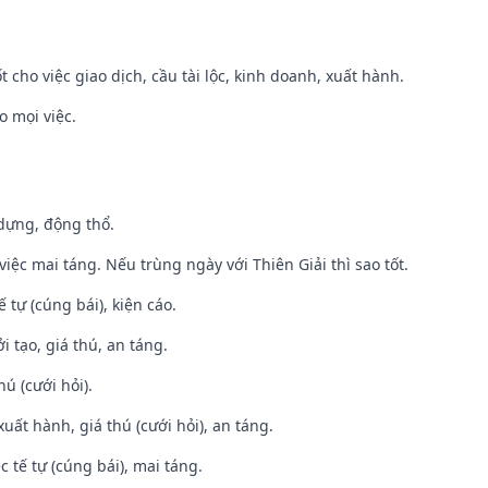
t cho việc giao dịch, cầu tài lộc, kinh doanh, xuất hành.
o mọi việc.
 dựng, động thổ.
việc mai táng. Nếu trùng ngày với Thiên Giải thì sao tốt.
tế tự (cúng bái), kiện cáo.
i tạo, giá thú, an táng.
hú (cưới hỏi).
uất hành, giá thú (cưới hỏi), an táng.
c tế tự (cúng bái), mai táng.