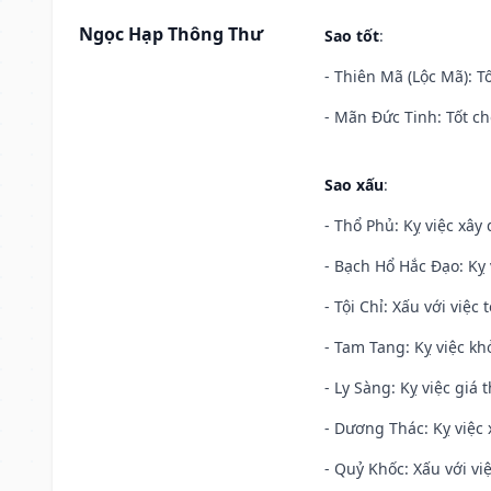
Ngọc Hạp Thông Thư
Sao tốt
:
- Thiên Mã (Lộc Mã): Tố
- Mãn Đức Tinh: Tốt ch
Sao xấu
:
- Thổ Phủ: Kỵ việc xây
- Bạch Hổ Hắc Đạo: Kỵ 
- Tội Chỉ: Xấu với việc 
- Tam Tang: Kỵ việc khở
- Ly Sàng: Kỵ việc giá t
- Dương Thác: Kỵ việc x
- Quỷ Khốc: Xấu với việ