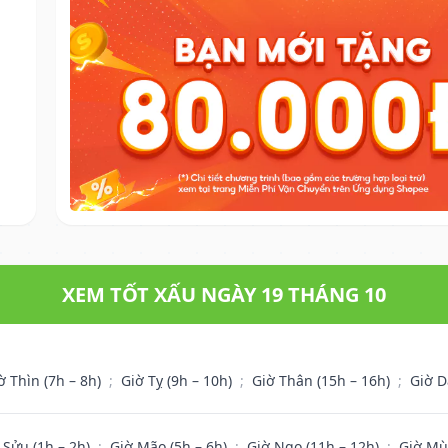
XEM TỐT XẤU NGÀY 19 THÁNG 10
ờ Thìn (7h – 8h)
;
Giờ Tỵ (9h – 10h)
;
Giờ Thân (15h – 16h)
;
Giờ D
 Sửu (1h – 2h)
;
Giờ Mão (5h – 6h)
;
Giờ Ngọ (11h – 12h)
;
Giờ Mù