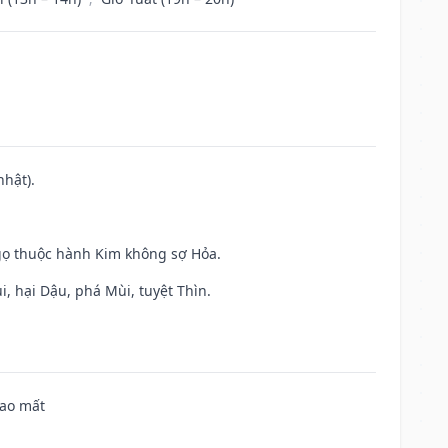
nhật).
gọ thuộc hành Kim không sợ Hỏa.
, hại Dậu, phá Mùi, tuyệt Thìn.
hao mất