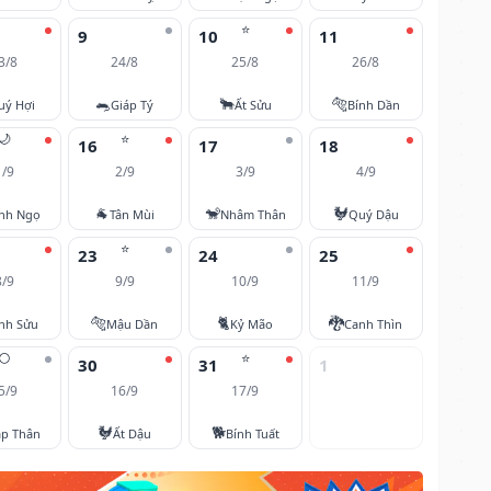
⭐
9
10
11
3/8
24/8
25/8
26/8
🐀
🐂
🐅
uý Hợi
Giáp Tý
Ất Sửu
Bính Dần
🌙
⭐
16
17
18
1/9
2/9
3/9
4/9
🐐
🐒
🐓
nh Ngọ
Tân Mùi
Nhâm Thân
Quý Dậu
⭐
23
24
25
8/9
9/9
10/9
11/9
🐅
🐈
🐉
nh Sửu
Mậu Dần
Kỷ Mão
Canh Thìn
🌕
⭐
30
31
1
5/9
16/9
17/9
🐓
🐕
áp Thân
Ất Dậu
Bính Tuất