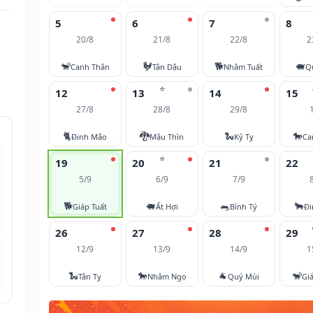
5
6
7
8
20/8
21/8
22/8
2
🐒
🐓
🐕
🐖
Canh Thân
Tân Dậu
Nhâm Tuất
Q
⭐
12
13
14
15
27/8
28/8
29/8
🐈
🐉
🐍
🐎
Đinh Mão
Mậu Thìn
Kỷ Tỵ
Ca
⭐
19
20
21
22
5/9
6/9
7/9
🐕
🐖
🐀
🐂
Giáp Tuất
Ất Hợi
Bính Tý
Đi
26
27
28
29
12/9
13/9
14/9
1
🐍
🐎
🐐
🐒
Tân Tỵ
Nhâm Ngọ
Quý Mùi
Gi