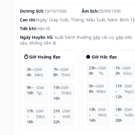
Dương lịch:
19/10/1936
Âm lịch:
05/09/1936
Can chi:
Ngày: Giáp Tuất, Tháng: Mậu Tuất, Năm: Bính Tý
Tiết khí:
Hàn lộ
Ngày Huyền Vũ:
Xuất hành thường gặp cãi cọ, gặp việc
xấu, không nên đi
⏱️ Giờ Hoàng đạo
🌑 Giờ Hắc đạo
23h –
(Giờ
1h –
(Giờ
3h –
(Giờ
7h –
(Giờ
0h
Tí)
2h
Sửu)
4h
Dần)
8h
Thìn)
5h –
(Giờ
11h
(Giờ
9h –
(Giờ
15h
(Giờ
6h
Mão)
–
Ngọ)
10h
Tỵ)
–
Thân)
12h
16h
13h
(Giờ
19h
(Giờ
17h
(Giờ
21h
(Giờ
–
Mùi)
–
Tuất)
–
Dậu)
–
Hợi)
14h
20h
18h
22h