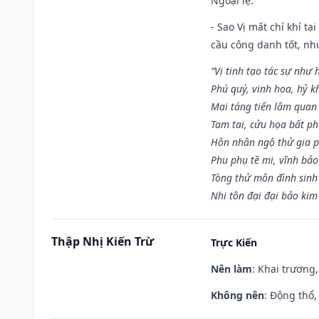
Ngoại lệ
:
- Sao Vị mất chí khí t
cầu công danh tốt, nh
“Vị tinh tạo tác sự như 
Phú quý, vinh hoa, hỷ kh
Mai táng tiến lâm quan l
Tam tai, cửu họa bất ph
Hôn nhân ngộ thử gia p
Phu phụ tề mi, vĩnh bảo
Tòng thử môn đình sinh
Nhi tôn đại đại bảo kim
Thập Nhị Kiến Trừ
Trực Kiến
Nên làm
: Khai trương,
Không nên
: Động thổ,