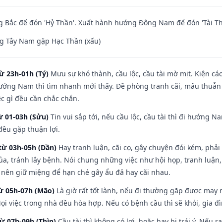
 Bắc để đón 'Hỷ Thần'. Xuất hành hướng Đông Nam để đón 'Tài Th
g Tây Nam gặp Hạc Thần (xấu)
ừ 23h-01h (Tý)
Mưu sự khó thành, cầu lộc, cầu tài mờ mịt. Kiện cáo
hướng Nam thì tìm nhanh mới thấy. Đề phòng tranh cãi, mâu thuẫn
ệc gì đều cần chắc chắn.
ừ 01-03h (Sửu)
Tin vui sắp tới, nếu cầu lộc, cầu tài thì đi hướng 
đều gặp thuận lợi.
từ 03h-05h (Dần)
Hay tranh luận, cãi cọ, gây chuyện đói kém, phải
a, tránh lây bệnh. Nói chung những việc như hội họp, tranh luận,
ì nên giữ miệng để hạn ché gây ẩu đả hay cãi nhau.
từ 05h-07h (Mão)
Là giờ rất tốt lành, nếu đi thường gặp được may 
ọi việc trong nhà đều hòa hợp. Nếu có bệnh cầu thì sẽ khỏi, gia 
từ 07h-09h (Thìn)
Cầu tài thì không có lợi, hoặc hay bị trái ý. Nếu r