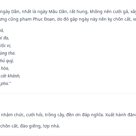
ại ngày Dần, nhất là ngày Mậu Dần, rất hung, không nên cưới gả, x
ưng cũng phạm Phục Đoạn, do đó gặp ngày này nên kỵ chôn cất, xuấ
hà,
í đa,
ộc vị,
ùng tha.
hú quý,
 hòa,
 cát khánh,
 pha.”
 nhậm chức, cưới hỏi, trồng cây, đền ơn đáp nghĩa. Xuất hành đặng 
 chôn cất, đào giếng, lợp nhà.