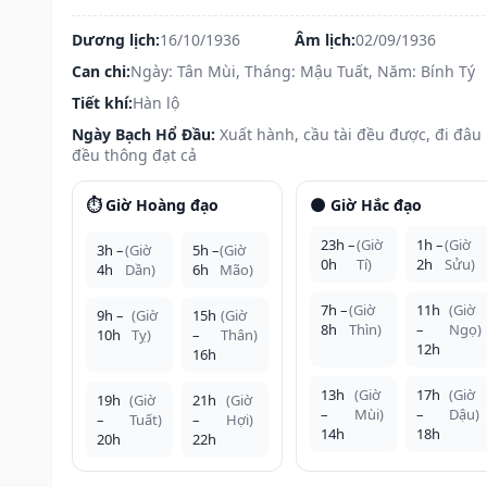
Dương lịch:
16/10/1936
Âm lịch:
02/09/1936
Can chi:
Ngày: Tân Mùi, Tháng: Mậu Tuất, Năm: Bính Tý
Tiết khí:
Hàn lộ
Ngày Bạch Hổ Đầu:
Xuất hành, cầu tài đều được, đi đâu
đều thông đạt cả
⏱️ Giờ Hoàng đạo
🌑 Giờ Hắc đạo
23h –
(Giờ
1h –
(Giờ
3h –
(Giờ
5h –
(Giờ
0h
Tí)
2h
Sửu)
4h
Dần)
6h
Mão)
7h –
(Giờ
11h
(Giờ
9h –
(Giờ
15h
(Giờ
8h
Thìn)
–
Ngọ)
10h
Tỵ)
–
Thân)
12h
16h
13h
(Giờ
17h
(Giờ
19h
(Giờ
21h
(Giờ
–
Mùi)
–
Dậu)
–
Tuất)
–
Hợi)
14h
18h
20h
22h