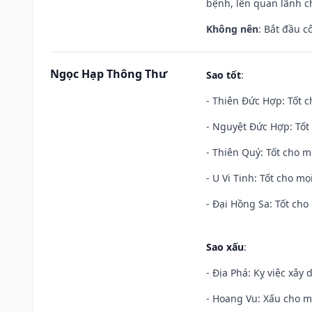
bệnh, lên quan lãnh c
Không nên
: Bắt đầu cô
Ngọc Hạp Thông Thư
Sao tốt
:
- Thiên Đức Hợp: Tốt c
- Nguyệt Đức Hợp: Tốt 
- Thiên Quý: Tốt cho mọ
- U Vi Tinh: Tốt cho mọi
- Đại Hồng Sa: Tốt cho 
Sao xấu
:
- Địa Phá: Kỵ việc xây 
- Hoang Vu: Xấu cho m