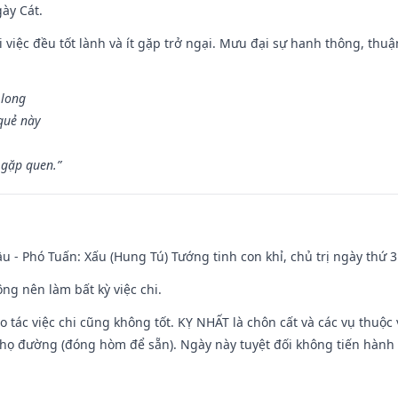
gày Cát.
 việc đều tốt lành và ít gặp trở ngại. Mưu đại sự hanh thông, thuậ
 long
 quẻ này
 gặp quen.”
u - Phó Tuấn: Xấu (Hung Tú) Tướng tinh con khỉ, chủ trị ngày thứ 3
ng nên làm bất kỳ việc chi.
ạo tác việc chi cũng không tốt. KỴ NHẤT là chôn cất và các vụ thu
họ đường (đóng hòm để sẵn). Ngày này tuyệt đối không tiến hành 