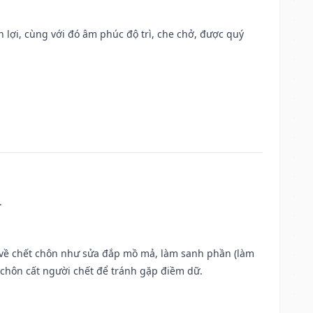
n lợi, cùng với đó âm phúc độ trì, che chở, được quý
.
ộc về chết chôn như sửa đắp mồ mả, làm sanh phần (làm
chôn cất người chết để tránh gặp điềm dữ.