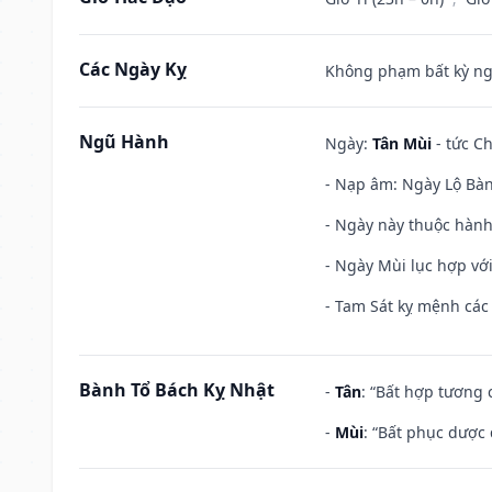
Các Ngày Kỵ
Không phạm bất kỳ ngày
Ngũ Hành
Ngày:
Tân Mùi
- tức Ch
- Nạp âm: Ngày Lộ Bàng
- Ngày này thuộc hành
- Ngày Mùi lục hợp vớ
- Tam Sát kỵ mệnh các 
Bành Tổ Bách Kỵ Nhật
-
Tân
: “Bất hợp tương
-
Mùi
: “Bất phục dược