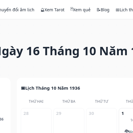
🃏
huyển đổi âm lịch
🔮
Xem Tarot
Xem quẻ
📝
Blog
📅
Lịch t
gày 16 Tháng 10 Năm 
Lịch Tháng 10 Năm 1936
THỨ HAI
THỨ BA
THỨ TƯ
THỨ
28
29
30
1
36
1
🐉
Bí