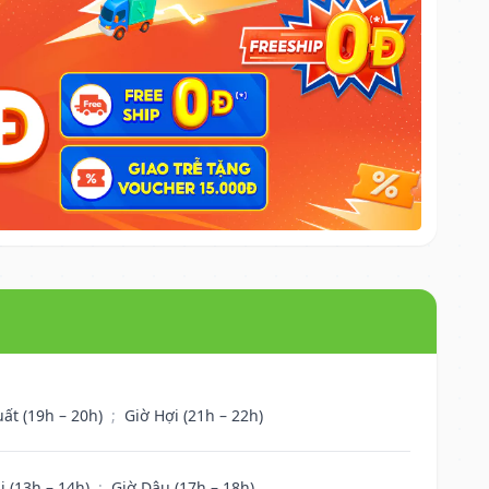
uất (19h – 20h)
;
Giờ Hợi (21h – 22h)
i (13h – 14h)
;
Giờ Dậu (17h – 18h)