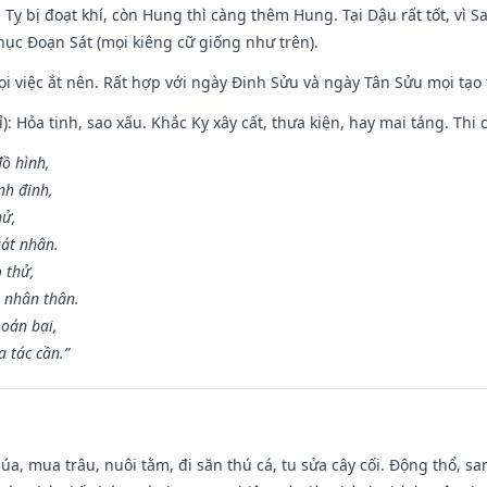
 Tỵ bị đoạt khí, còn Hung thì càng thêm Hung. Tại Dậu rất tốt, vì
ục Đoạn Sát (mọi kiêng cữ giống như trên).
mọi việc ắt nên. Rất hợp với ngày Đinh Sửu và ngày Tân Sửu mọi tạo
): Hỏa tinh, sao xấu. Khắc Kỵ xây cất, thưa kiện, hay mai táng. Thi 
đồ hình,
nh đinh,
hử,
sát nhân.
o thử,
 nhân thân.
hoán bại,
 tác cần.”
t lúa, mua trâu, nuôi tằm, đi săn thú cá, tu sửa cây cối. Động thổ