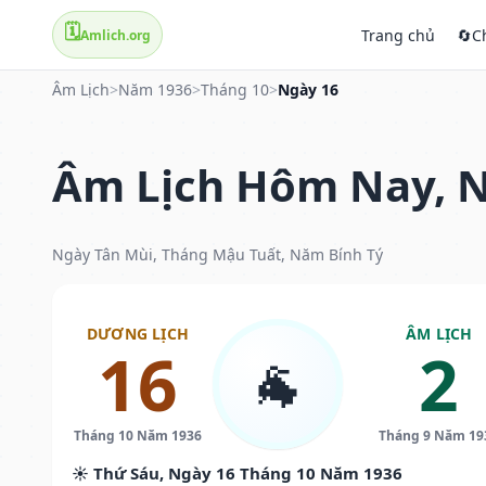
🗓️
Trang chủ
🔄
C
Amlich.org
Âm Lịch
>
Năm 1936
>
Tháng 10
>
Ngày 16
Âm Lịch Hôm Nay, N
Ngày Tân Mùi, Tháng Mậu Tuất, Năm Bính Tý
DƯƠNG LỊCH
ÂM LỊCH
16
2
🐐
Tháng 10 Năm 1936
Tháng 9 Năm 19
☀️ Thứ Sáu, Ngày 16 Tháng 10 Năm 1936