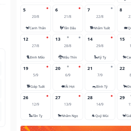
5
6
7
8
20/8
21/8
22/8
2
🐒
🐓
🐕
🐖
Canh Thân
Tân Dậu
Nhâm Tuất
Q
⭐
12
13
14
15
27/8
28/8
29/8
🐈
🐉
🐍
🐎
Đinh Mão
Mậu Thìn
Kỷ Tỵ
Ca
⭐
19
20
21
22
5/9
6/9
7/9
🐕
🐖
🐀
🐂
Giáp Tuất
Ất Hợi
Bính Tý
Đi
26
27
28
29
12/9
13/9
14/9
1
🐍
🐎
🐐
🐒
Tân Tỵ
Nhâm Ngọ
Quý Mùi
Gi