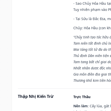
- Sao Chủy Hỏa Hầu tại
Tuy nhiên phạm vào Ph
- Tại Sửu là Đắc Địa, 
Chủy: Hỏa Hầu (con khỉ
“Chủy tinh tạo tác hữu 
Tam niên tất đinh chủ li
Mai táng tốt tử đa do t
Thủ định Dần niên tiện 
Tam tang bất chỉ giai d
Nhất nhân dược độc nhị
Gia môn điền địa giai t
Thương khố kim tiền hóa
Thập Nhị Kiến Trừ
Trực Thâu
Nên làm
: Cấy lúa, gặ