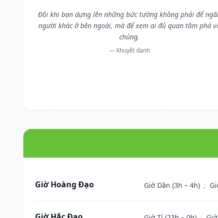
Đôi khi bạn dựng lên những bức tường không phải để ngă
người khác ở bên ngoài, mà để xem ai đủ quan tâm phá v
chúng.
— Khuyết danh
Giờ Hoàng Đạo
Giờ Dần (3h – 4h)
;
Gi
Giờ Hắc Đạo
Giờ Tí (23h – 0h)
;
Giờ