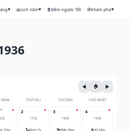
háng
📖
Lịch năm
🧧
Đếm ngược Tết
🧭
Khám phá
▼
▼
▼
1936
 NĂM
THỨ SÁU
THỨ BẢY
CHỦ NHẬT
⭐
2
3
4
6/8
17/8
18/8
19/8
🐍
🐎
🐐
nh Thìn
Đinh Tỵ
Mậu Ngọ
Kỷ Mùi