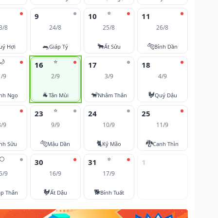
⭐
9
10
11
3/8
24/8
25/8
26/8
🐀
🐂
🐅
uý Hợi
Giáp Tý
Ất Sửu
Bính Dần
🌙
⭐
16
17
18
1/9
2/9
3/9
4/9
🐐
🐒
🐓
nh Ngọ
Tân Mùi
Nhâm Thân
Quý Dậu
⭐
23
24
25
8/9
9/9
10/9
11/9
🐅
🐈
🐉
nh Sửu
Mậu Dần
Kỷ Mão
Canh Thìn
🌕
⭐
30
31
1
5/9
16/9
17/9
🐓
🐕
áp Thân
Ất Dậu
Bính Tuất