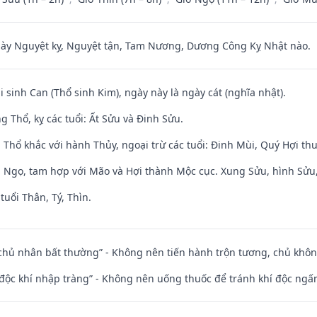
 Nguyệt kỵ, Nguyệt tận, Tam Nương, Dương Công Kỵ Nhật nào.
i sinh Can (Thổ sinh Kim), ngày này là ngày cát (nghĩa nhật).
 Thổ, kỵ các tuổi: Ất Sửu và Đinh Sửu.
 Thổ khắc với hành Thủy, ngoại trừ các tuổi: Đinh Mùi, Quý Hợi t
i Ngọ, tam hợp với Mão và Hợi thành Mộc cục. Xung Sửu, hình Sửu, 
tuổi Thân, Tý, Thìn.
 chủ nhân bất thường” - Không nên tiến hành trộn tương, chủ kh
 độc khí nhập tràng” - Không nên uống thuốc để tránh khí độc ngấ