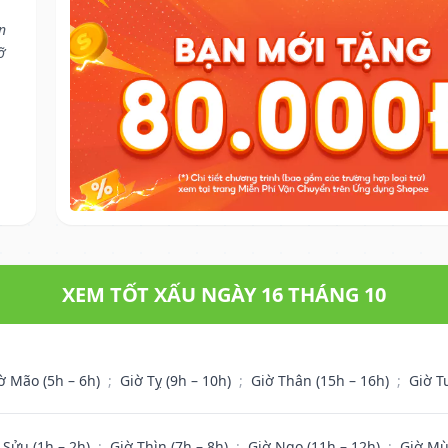
n
ỡ
XEM TỐT XẤU NGÀY 16 THÁNG 10
ờ Mão (5h – 6h)
;
Giờ Tỵ (9h – 10h)
;
Giờ Thân (15h – 16h)
;
Giờ T
 Sửu (1h – 2h)
;
Giờ Thìn (7h – 8h)
;
Giờ Ngọ (11h – 12h)
;
Giờ Mù