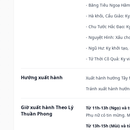
- Băng Tiêu Ngoạ Hãm:
- Hà khôi, Cẩu Giảo: K
- Chu Tước Hắc Đạo: Kỵ
- Nguyệt Hình: Xấu cho
- Ngũ Hư: Kỵ khởi tạo, 
- Tứ Thời Cô Quả: Kỵ vi
Hướng xuất hành
Xuất hành hướng Tây N
Tránh xuất hành hướn
Giờ xuất hành Theo Lý
Từ 11h-13h (Ngọ) và t
Thuần Phong
Phụ nữ có tin mừng. M
Từ 13h-15h (Mùi) và t