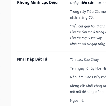
Khổng Minh Lục Diệu
Ngày:
Tiểu Cát
- tức n
Trong này Tiểu Cát mọi
nhân nâng đỡ.
“Tiểu Cát gặp hội thanh
Cầu tài cầu lộc ở trong
Cầu tài toại ý vui vầy
Bình an vô sự gặp thầy,
Nhị Thập Bát Tú
Tên sao
: Sao Chủy
Tên ngày
: Chủy Hỏa Hầ
Nên làm
: Sao Chủy khô
Kiêng cữ
: Khởi công t
mồ mã để sẵn), đóng t
Ngoại lệ
: