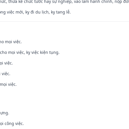
hức, thừa kế chức tước hay sự nghiệp, vào làm hành chính, nộp đơ
ng việc mới, kỵ đi du lịch, kỵ tang lễ.
ho mọi việc.
cho mọi việc, kỵ việc kiện tụng.
i việc.
 việc.
mọi việc.
dựng.
ọi công việc.