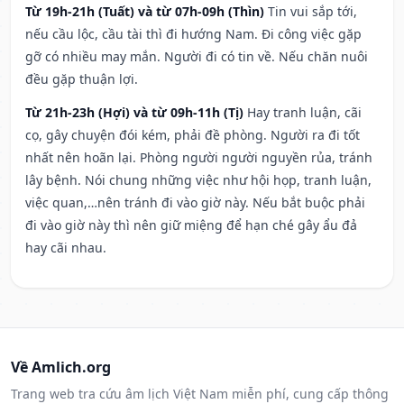
Từ 19h-21h (Tuất) và từ 07h-09h (Thìn)
Tin vui sắp tới,
nếu cầu lộc, cầu tài thì đi hướng Nam. Đi công việc gặp
gỡ có nhiều may mắn. Người đi có tin về. Nếu chăn nuôi
đều gặp thuận lợi.
Từ 21h-23h (Hợi) và từ 09h-11h (Tị)
Hay tranh luận, cãi
cọ, gây chuyện đói kém, phải đề phòng. Người ra đi tốt
nhất nên hoãn lại. Phòng người người nguyền rủa, tránh
lây bệnh. Nói chung những việc như hội họp, tranh luận,
việc quan,…nên tránh đi vào giờ này. Nếu bắt buộc phải
đi vào giờ này thì nên giữ miệng để hạn ché gây ẩu đả
hay cãi nhau.
Về Amlich.org
Trang web tra cứu âm lịch Việt Nam miễn phí, cung cấp thông