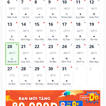
6
7
8
9
10
11
12
10/11
11/11
12/11
13/11
14/11
15/11
16/11
🐕
🐖
🐀
🐂
🐅
🐈
🐉
Mậu Tuất
Kỷ Hợi
Canh Tý
Tân Sửu
Nhâm Dần
Quý Mão
Giáp Thìn
13
14
15
16
17
18
19
17/11
18/11
19/11
20/11
21/11
22/11
23/11
🐍
🐎
🐐
🐒
🐓
🐕
🐖
Ất Tỵ
Bính Ngọ
Đinh Mùi
Mậu Thân
Kỷ Dậu
Canh Tuất
Tân Hợi
20
21
22
23
24
25
26
24/11
25/11
26/11
27/11
28/11
29/11
30/11
🐀
🐂
🐅
🐈
🐉
🐍
🐎
Nhâm Tý
Quý Sửu
Giáp Dần
Ất Mão
Bính Thìn
Đinh Tỵ
Mậu Ngọ
27
28
29
30
31
1
2
1/12
2/12
3/12
4/12
5/12
🐐
🐒
🐓
🐕
🐖
Kỷ Mùi
Canh Thân
Tân Dậu
Nhâm Tuất
Quý Hợi