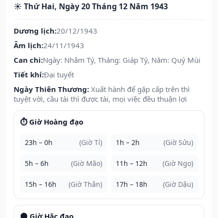
☀️ Thứ Hai, Ngày 20 Tháng 12 Năm 1943
Dương lịch:
20/12/1943
Âm lịch:
24/11/1943
Can chi:
Ngày: Nhâm Tý, Tháng: Giáp Tý, Năm: Quý Mùi
Tiết khí:
Đại tuyết
Ngày Thiên Thương:
Xuất hành để gặp cấp trên thì
tuyệt vời, cầu tài thì được tài, mọi việc đều thuận lợi
⏱️ Giờ Hoàng đạo
23h – 0h
(Giờ Tí)
1h – 2h
(Giờ Sửu)
5h – 6h
(Giờ Mão)
11h – 12h
(Giờ Ngọ)
15h – 16h
(Giờ Thân)
17h – 18h
(Giờ Dậu)
🌑 Giờ Hắc đạo