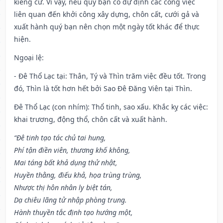
kiêng cữ. Vì vậy, nếu quý bạn có dự định các công việc
liên quan đến khởi công xây dựng, chôn cất, cưới gả và
xuất hành quý bạn nên chọn một ngày tốt khác để thực
hiện.
Ngoại lệ
:
- Đê Thổ Lạc tại: Thân, Tý và Thìn trăm việc đều tốt. Trong
đó, Thìn là tốt hơn hết bởi Sao Đê Đăng Viên tại Thìn.
Đê Thổ Lạc (con nhím): Thổ tinh, sao xấu. Khắc kỵ các việc:
khai trương, động thổ, chôn cất và xuất hành.
“Đê tinh tạo tác chủ tai hung,
Phí tận điền viên, thương khố không,
Mai táng bất khả dụng thử nhật,
Huyền thằng, điếu khả, họa trùng trùng,
Nhược thị hôn nhân ly biệt tán,
Dạ chiêu lãng tử nhập phòng trung.
Hành thuyền tắc định tạo hướng một,