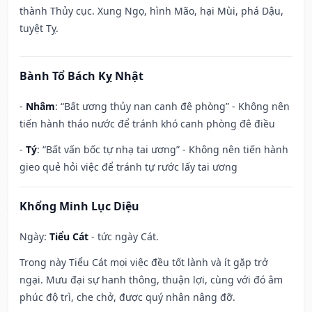
thành Thủy cục. Xung Ngọ, hình Mão, hại Mùi, phá Dậu,
tuyệt Tỵ.
Bành Tổ Bách Kỵ Nhật
-
Nhâm
: “Bất ương thủy nan canh đê phòng” - Không nên
tiến hành tháo nước để tránh khó canh phòng đê điều
-
Tý
: “Bất vấn bốc tự nhạ tai ương” - Không nên tiến hành
gieo quẻ hỏi việc để tránh tự rước lấy tai ương
Khổng Minh Lục Diệu
Ngày:
Tiểu Cát
- tức ngày Cát.
Trong này Tiểu Cát mọi việc đều tốt lành và ít gặp trở
ngại. Mưu đại sự hanh thông, thuận lợi, cùng với đó âm
phúc độ trì, che chở, được quý nhân nâng đỡ.