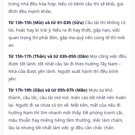
trong nhà đều hòa hợp. Nếu có bệnh cầu thì sẽ khỏi, gia
đình đều mạnh khỏe.
Từ 13h-15h (Mùi) và từ 01-03h (Sửu)
Cầu tài thì không có
lợi, hoặc hay bị trái ý. Nếu ra đi hay thiệt, gặp nạn, việc
quan trọng thì phải đòn, gặp ma quỷ nên cúng tế thì mới
an.
Từ 15h-17h (Thân) và từ 03h-05h (Dần)
Mọi công việc đều
được tốt lành, tốt nhất cầu tài đi theo hướng Tây Nam –
Nhà cửa được yên lành. Người xuất hành thì đều bình
yên.
Từ 17h-19h (Dậu) và từ 05h-07h (Mão)
Mưu sự khó
thành, cầu lộc, cầu tài mờ mịt. Kiện cáo tốt nhất nên hoãn
lại. Người đi xa chưa có tin về. Mất tiền, mất của nếu đi
hướng Nam thì tìm nhanh mới thấy. Đề phòng tranh cãi,
mâu thuẫn hay miệng tiếng tầm thường. Việc làm chậm,
lâu la nhưng tốt nhất làm việc gì đều cần chắc chắn.