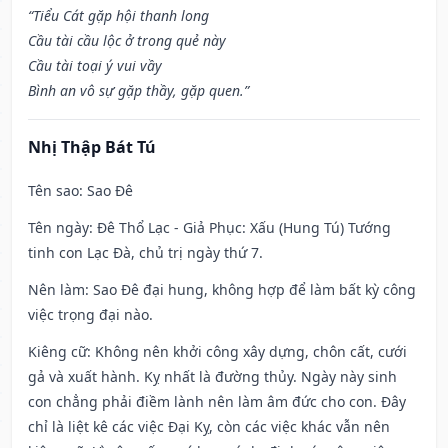
“Tiểu Cát gặp hội thanh long
Cầu tài cầu lộc ở trong quẻ này
Cầu tài toại ý vui vầy
Bình an vô sự gặp thầy, gặp quen.”
Nhị Thập Bát Tú
Tên sao
: Sao Đê
Tên ngày
: Đê Thổ Lạc - Giả Phục: Xấu (Hung Tú) Tướng
tinh con Lạc Đà, chủ trị ngày thứ 7.
Nên làm
: Sao Đê đại hung, không hợp để làm bất kỳ công
việc trọng đại nào.
Kiêng cữ
: Không nên khởi công xây dựng, chôn cất, cưới
gả và xuất hành. Kỵ nhất là đường thủy. Ngày này sinh
con chẳng phải điềm lành nên làm âm đức cho con. Đây
chỉ là liệt kê các việc Đại Kỵ, còn các việc khác vẫn nên