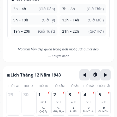
3h – 4h
(Giờ Dần)
7h – 8h
(Giờ Thìn)
9h – 10h
(Giờ Tỵ)
13h – 14h
(Giờ Mùi)
19h – 20h
(Giờ Tuất)
21h – 22h
(Giờ Hợi)
Một tâm hồn đẹp quan trọng hơn một gương mặt đẹp.
— Khuyết danh
Lịch Tháng 12 Năm 1943
THỨ HAI
THỨ BA
THỨ TƯ
THỨ NĂM
THỨ SÁU
THỨ BẢY
CHỦ NHẬT
29
30
1
2
3
4
5
5/11
6/11
7/11
8/11
9/11
🐍
🐎
🐐
🐒
🐓
Quý Tỵ
Giáp Ngọ
Ất Mùi
Bính Thân
Đinh Dậu