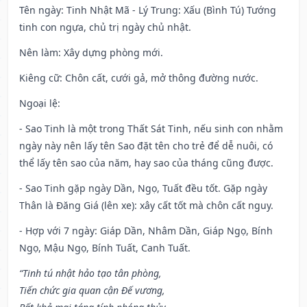
Tên ngày
: Tinh Nhật Mã - Lý Trung: Xấu (Bình Tú) Tướng
tinh con ngựa, chủ trị ngày chủ nhật.
Nên làm
: Xây dựng phòng mới.
Kiêng cữ
: Chôn cất, cưới gả, mở thông đường nước.
Ngoại lệ
:
- Sao Tinh là một trong Thất Sát Tinh, nếu sinh con nhằm
ngày này nên lấy tên Sao đặt tên cho trẻ để dễ nuôi, có
thể lấy tên sao của năm, hay sao của tháng cũng được.
- Sao Tinh gặp ngày Dần, Ngọ, Tuất đều tốt. Gặp ngày
Thân là Đăng Giá (lên xe): xây cất tốt mà chôn cất nguy.
- Hợp với 7 ngày: Giáp Dần, Nhâm Dần, Giáp Ngọ, Bính
Ngọ, Mậu Ngọ, Bính Tuất, Canh Tuất.
“Tinh tú nhật hảo tạo tân phòng,
Tiến chức gia quan cận Đế vương,