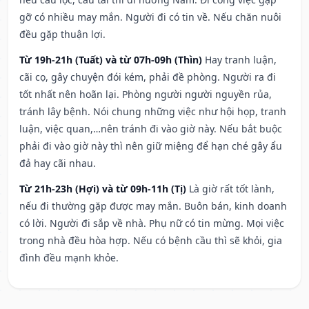
gỡ có nhiều may mắn. Người đi có tin về. Nếu chăn nuôi
đều gặp thuận lợi.
Từ 19h-21h (Tuất) và từ 07h-09h (Thìn)
Hay tranh luận,
cãi cọ, gây chuyện đói kém, phải đề phòng. Người ra đi
tốt nhất nên hoãn lại. Phòng người người nguyền rủa,
tránh lây bệnh. Nói chung những việc như hội họp, tranh
luận, việc quan,…nên tránh đi vào giờ này. Nếu bắt buộc
phải đi vào giờ này thì nên giữ miệng để hạn ché gây ẩu
đả hay cãi nhau.
Từ 21h-23h (Hợi) và từ 09h-11h (Tị)
Là giờ rất tốt lành,
nếu đi thường gặp được may mắn. Buôn bán, kinh doanh
có lời. Người đi sắp về nhà. Phụ nữ có tin mừng. Mọi việc
trong nhà đều hòa hợp. Nếu có bệnh cầu thì sẽ khỏi, gia
đình đều mạnh khỏe.