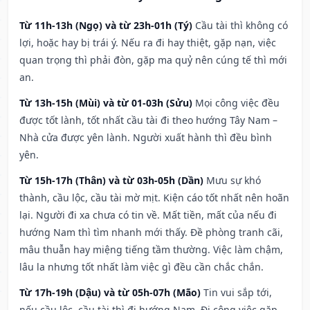
Từ 11h-13h (Ngọ) và từ 23h-01h (Tý)
Cầu tài thì không có
lợi, hoặc hay bị trái ý. Nếu ra đi hay thiệt, gặp nạn, việc
quan trọng thì phải đòn, gặp ma quỷ nên cúng tế thì mới
an.
Từ 13h-15h (Mùi) và từ 01-03h (Sửu)
Mọi công việc đều
được tốt lành, tốt nhất cầu tài đi theo hướng Tây Nam –
Nhà cửa được yên lành. Người xuất hành thì đều bình
yên.
Từ 15h-17h (Thân) và từ 03h-05h (Dần)
Mưu sự khó
thành, cầu lộc, cầu tài mờ mịt. Kiện cáo tốt nhất nên hoãn
lại. Người đi xa chưa có tin về. Mất tiền, mất của nếu đi
hướng Nam thì tìm nhanh mới thấy. Đề phòng tranh cãi,
mâu thuẫn hay miệng tiếng tầm thường. Việc làm chậm,
lâu la nhưng tốt nhất làm việc gì đều cần chắc chắn.
Từ 17h-19h (Dậu) và từ 05h-07h (Mão)
Tin vui sắp tới,
nếu cầu lộc, cầu tài thì đi hướng Nam. Đi công việc gặp