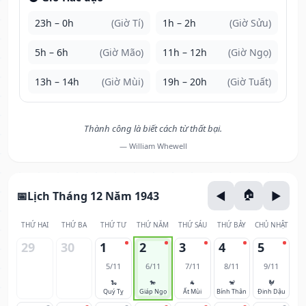
23h – 0h
(Giờ Tí)
1h – 2h
(Giờ Sửu)
5h – 6h
(Giờ Mão)
11h – 12h
(Giờ Ngọ)
13h – 14h
(Giờ Mùi)
19h – 20h
(Giờ Tuất)
Thành công là biết cách từ thất bại.
— William Whewell
Lịch Tháng 12 Năm 1943
THỨ HAI
THỨ BA
THỨ TƯ
THỨ NĂM
THỨ SÁU
THỨ BẢY
CHỦ NHẬT
29
30
1
2
3
4
5
5/11
6/11
7/11
8/11
9/11
🐍
🐎
🐐
🐒
🐓
Quý Tỵ
Giáp Ngọ
Ất Mùi
Bính Thân
Đinh Dậu