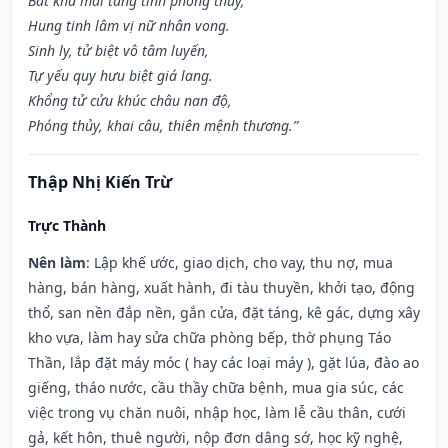
Bất khả mai táng tính phóng thủy,
Hung tinh lâm vị nữ nhân vong.
Sinh ly, tử biệt vô tâm luyến,
Tự yếu quy hưu biệt giá lang.
Khổng tử cửu khúc châu nan độ,
Phóng thủy, khai câu, thiên mệnh thương.”
Thập Nhị Kiến Trừ
Trực Thành
Nên làm
: Lập khế ước, giao dịch, cho vay, thu nợ, mua
hàng, bán hàng, xuất hành, đi tàu thuyền, khởi tạo, động
thổ, san nền đắp nền, gắn cửa, đặt táng, kê gác, dựng xây
kho vựa, làm hay sửa chữa phòng bếp, thờ phụng Táo
Thần, lắp đặt máy móc ( hay các loại máy ), gặt lúa, đào ao
giếng, tháo nước, cầu thầy chữa bệnh, mua gia súc, các
việc trong vụ chăn nuôi, nhập học, làm lễ cầu thân, cưới
gả, kết hôn, thuê người, nộp đơn dâng sớ, học kỹ nghệ,