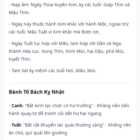
- Nạp âm: Ngày Thoa Xuyến Kim, kỵ các tuổi: Giáp Thìn và
Mậu Thìn.
- Ngày này thuộc hành Kim khắc với hành Mộc, ngoại trừ
các tuổi: Mậu Tuất vì Kim khắc mà được lợi.
- Ngày Tuất lục hợp với Mão, tam hợp với Dần và Ngọ
thành Hỏa cục. Xung Thìn, hình Mùi, hại Dậu, phá Mùi,
tuyệt Thìn.
- Tam Sát kỵ mệnh các tuổi Hợi, Mão, Mùi.
Bành Tổ Bách Kỵ Nhật
-
Canh
: “Bất kinh lạc chức cơ hư trướng” - Không nên tiến
hành quay tơ để tránh cũi dệt hư hại ngang
-
Tuất
: “Bất cật khuyển tác quái thượng sàng” - Không nên
ăn chó, quỉ quái lên giường