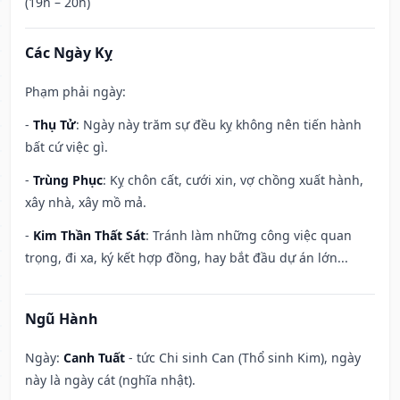
(19h – 20h)
Các Ngày Kỵ
Phạm phải ngày:
-
Thụ Tử
: Ngày này trăm sự đều kỵ không nên tiến hành
bất cứ việc gì.
-
Trùng Phục
: Kỵ chôn cất, cưới xin, vợ chồng xuất hành,
xây nhà, xây mồ mả.
-
Kim Thần Thất Sát
: Tránh làm những công việc quan
trọng, đi xa, ký kết hợp đồng, hay bắt đầu dự án lớn...
Ngũ Hành
Ngày:
Canh Tuất
- tức Chi sinh Can (Thổ sinh Kim), ngày
này là ngày cát (nghĩa nhật).