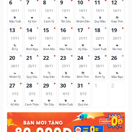
6
7
8
9
10
11
12
10/11
11/11
12/11
13/11
14/11
15/11
16/11
🐕
🐖
🐀
🐂
🐅
🐈
🐉
Mậu Tuất
Kỷ Hợi
Canh Tý
Tân Sửu
Nhâm Dần
Quý Mão
Giáp Thìn
13
14
15
16
17
18
19
17/11
18/11
19/11
20/11
21/11
22/11
23/11
🐍
🐎
🐐
🐒
🐓
🐕
🐖
Ất Tỵ
Bính Ngọ
Đinh Mùi
Mậu Thân
Kỷ Dậu
Canh Tuất
Tân Hợi
20
21
22
23
24
25
26
24/11
25/11
26/11
27/11
28/11
29/11
30/11
🐀
🐂
🐅
🐈
🐉
🐍
🐎
Nhâm Tý
Quý Sửu
Giáp Dần
Ất Mão
Bính Thìn
Đinh Tỵ
Mậu Ngọ
27
28
29
30
31
1
2
1/12
2/12
3/12
4/12
5/12
🐐
🐒
🐓
🐕
🐖
Kỷ Mùi
Canh Thân
Tân Dậu
Nhâm Tuất
Quý Hợi