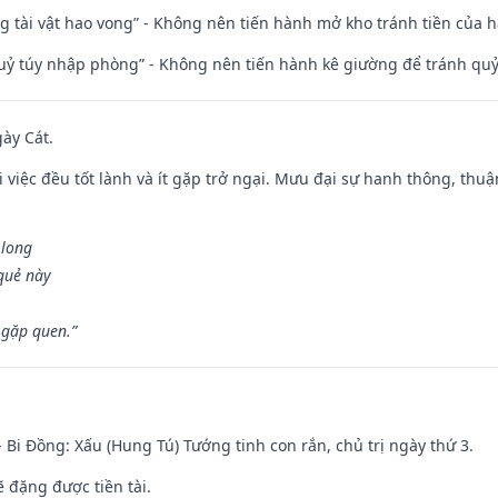
ng tài vật hao vong” - Không nên tiến hành mở kho tránh tiền của 
quỷ túy nhập phòng” - Không nên tiến hành kê giường để tránh q
gày Cát.
 việc đều tốt lành và ít gặp trở ngại. Mưu đại sự hanh thông, thuậ
 long
 quẻ này
 gặp quen.”
- Bi Đồng: Xấu (Hung Tú) Tướng tinh con rắn, chủ trị ngày thứ 3.
ẽ đặng được tiền tài.