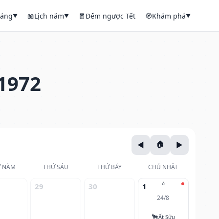
háng
📖
Lịch năm
🧧
Đếm ngược Tết
🧭
Khám phá
▼
▼
▼
1972
 NĂM
THỨ SÁU
THỨ BẢY
CHỦ NHẬT
⭐
29
30
1
24/8
🐂
Ất Sửu