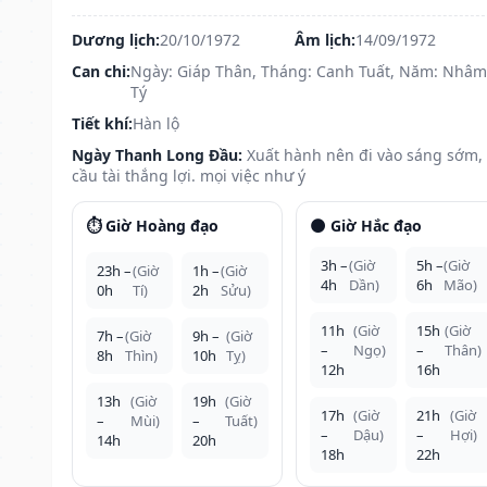
Dương lịch:
20/10/1972
Âm lịch:
14/09/1972
Can chi:
Ngày: Giáp Thân, Tháng: Canh Tuất, Năm: Nhâm
Tý
Tiết khí:
Hàn lộ
Ngày Thanh Long Đầu:
Xuất hành nên đi vào sáng sớm,
cầu tài thắng lợi. mọi việc như ý
⏱️ Giờ Hoàng đạo
🌑 Giờ Hắc đạo
3h –
(Giờ
5h –
(Giờ
23h –
(Giờ
1h –
(Giờ
4h
Dần)
6h
Mão)
0h
Tí)
2h
Sửu)
11h
(Giờ
15h
(Giờ
7h –
(Giờ
9h –
(Giờ
–
Ngọ)
–
Thân)
8h
Thìn)
10h
Tỵ)
12h
16h
13h
(Giờ
19h
(Giờ
17h
(Giờ
21h
(Giờ
–
Mùi)
–
Tuất)
–
Dậu)
–
Hợi)
14h
20h
18h
22h