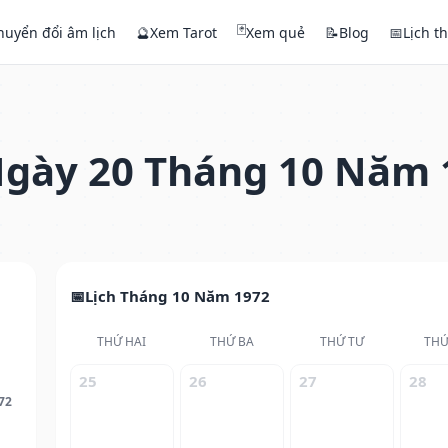
🃏
huyển đổi âm lịch
🔮
Xem Tarot
Xem quẻ
📝
Blog
📅
Lịch t
gày 20 Tháng 10 Năm 
Lịch Tháng 10 Năm 1972
THỨ HAI
THỨ BA
THỨ TƯ
THỨ
25
26
27
28
72