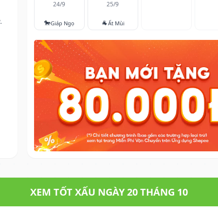
24/9
25/9
.
🐎
🐐
Giáp Ngọ
Ất Mùi
XEM TỐT XẤU NGÀY 20 THÁNG 10