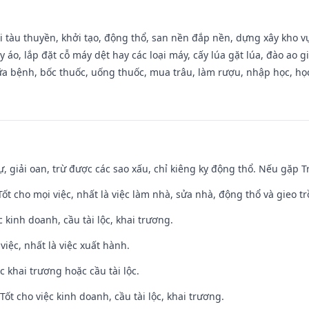
đi tàu thuyền, khởi tạo, động thổ, san nền đắp nền, dựng xây kho
 áo, lắp đặt cỗ máy dệt hay các loại máy, cấy lúa gặt lúa, đào ao 
a bệnh, bốc thuốc, uống thuốc, mua trâu, làm rượu, nhập học, học 
tự, giải oan, trừ được các sao xấu, chỉ kiêng kỵ động thổ. Nếu gặp Tr
 Tốt cho mọi việc, nhất là việc làm nhà, sửa nhà, động thổ và gieo tr
ệc kinh doanh, cầu tài lộc, khai trương.
việc, nhất là việc xuất hành.
c khai trương hoặc cầu tài lộc.
ốt cho việc kinh doanh, cầu tài lộc, khai trương.