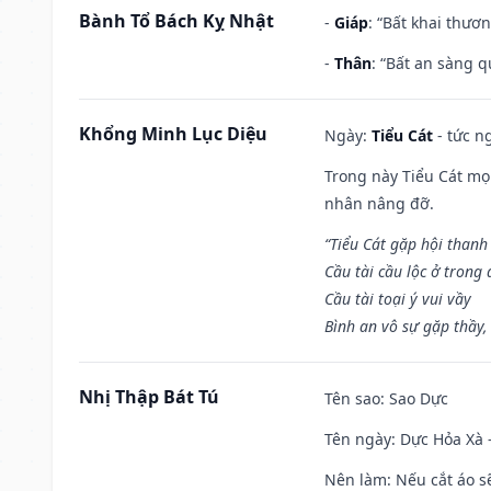
Bành Tổ Bách Kỵ Nhật
-
Giáp
: “Bất khai thươ
-
Thân
: “Bất an sàng 
Khổng Minh Lục Diệu
Ngày:
Tiểu Cát
- tức n
Trong này Tiểu Cát mọi
nhân nâng đỡ.
“Tiểu Cát gặp hội thanh
Cầu tài cầu lộc ở trong
Cầu tài toại ý vui vầy
Bình an vô sự gặp thầy,
Nhị Thập Bát Tú
Tên sao
: Sao Dực
Tên ngày
: Dực Hỏa Xà 
Nên làm
: Nếu cắt áo s