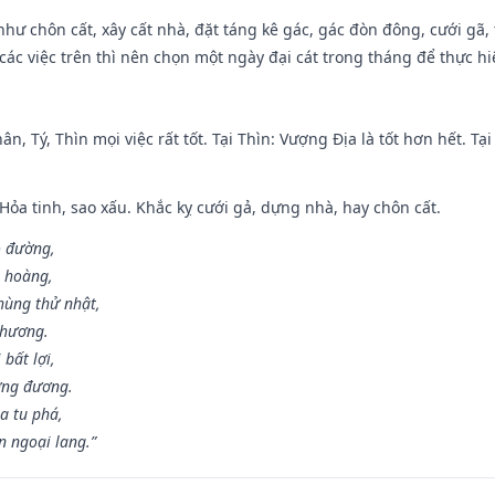
như chôn cất, xây cất nhà, đặt táng kê gác, gác đòn đông, cưới gã, t
ác việc trên thì nên chọn một ngày đại cát trong tháng để thực hi
ân, Tý, Thìn mọi việc rất tốt. Tại Thìn: Vượng Địa là tốt hơn hết. T
 Hỏa tinh, sao xấu. Khắc kỵ cưới gả, dựng nhà, hay chôn cất.
o đường,
n hoàng,
hùng thử nhật,
 hương.
bất lợi,
ơng đương.
a tu phá,
n ngoại lang.”