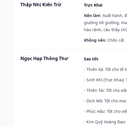
Thập Nhị Kiến Trừ
Trực Khai
Nên làm
: Xuất hành, 
giường lót giường, may
hào rãnh, cầu thầy chữ
Không nên
: Chôn cất
Ngọc Hạp Thông Thư
Sao tốt
:
- Thiên Xá: Tốt cho tế 
- Sinh Khí (Trực Khai):
- Thiên Tài: Tốt cho vi
- Dịch Mã: Tốt cho mọi 
- Phúc Hậu: Tốt cho việ
- Kim Quỹ Hoàng Đạo: T