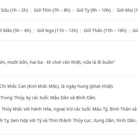
 Sửu (1h – 2h)
;
Giờ Thìn (7h – 8h)
;
Giờ Tỵ (9h – 10h)
;
Giờ Mùi (
ờ Mão (5h – 6h)
;
Giờ Ngọ (11h – 12h)
;
Giờ Thân (15h – 16h)
;
Gi
m, mười bốn, hai ba - Đi chơi còn thiệt, nữa là đi buôn”
 Chi khắc Can (Kim khắc Mộc), là ngày hung (phạt nhật).
Trung Thủy, kỵ các tuổi: Mậu Dần và Bính Dần.
 Thủy khắc với hành Hỏa, ngoại trừ các tuổi: Mậu Tý, Bính Thân 
i Tỵ, tam hợp với Tý và Thìn thành Thủy cục. Xung Dần, hình Dần, h