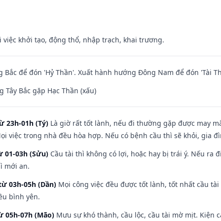
i việc khởi tạo, động thổ, nhập trạch, khai trương.
 Bắc để đón 'Hỷ Thần'. Xuất hành hướng Đông Nam để đón 'Tài Th
 Tây Bắc gặp Hạc Thần (xấu)
ừ 23h-01h (Tý)
Là giờ rất tốt lành, nếu đi thường gặp được may mắ
ọi việc trong nhà đều hòa hợp. Nếu có bệnh cầu thì sẽ khỏi, gia 
ừ 01-03h (Sửu)
Cầu tài thì không có lợi, hoặc hay bị trái ý. Nếu ra 
ì mới an.
từ 03h-05h (Dần)
Mọi công việc đều được tốt lành, tốt nhất cầu t
ều bình yên.
từ 05h-07h (Mão)
Mưu sự khó thành, cầu lộc, cầu tài mờ mịt. Kiện c