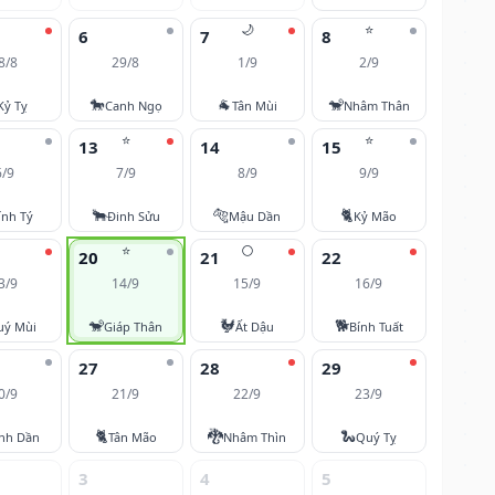
🌙
⭐
6
7
8
8/8
29/8
1/9
2/9
🐎
🐐
🐒
Kỷ Tỵ
Canh Ngọ
Tân Mùi
Nhâm Thân
⭐
⭐
13
14
15
6/9
7/9
8/9
9/9
🐂
🐅
🐈
ính Tý
Đinh Sửu
Mậu Dần
Kỷ Mão
⭐
🌕
20
21
22
3/9
14/9
15/9
16/9
🐒
🐓
🐕
uý Mùi
Giáp Thân
Ất Dậu
Bính Tuất
27
28
29
0/9
21/9
22/9
23/9
🐈
🐉
🐍
nh Dần
Tân Mão
Nhâm Thìn
Quý Tỵ
3
4
5