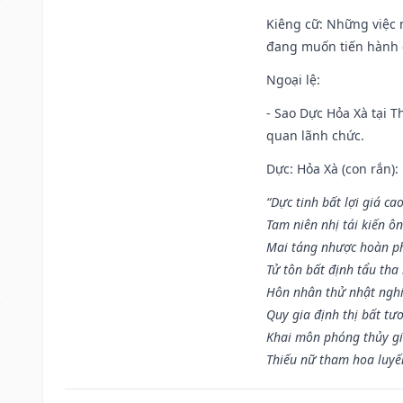
Kiêng cữ
: Những việc 
đang muốn tiến hành c
Ngoại lệ
:
- Sao Dực Hỏa Xà tại Th
quan lãnh chức.
Dực: Hỏa Xà (con rắn):
“Dực tinh bất lợi giá ca
Tam niên nhị tái kiến ô
Mai táng nhược hoàn p
Tử tôn bất định tẩu tha
Hôn nhân thử nhật nghi 
Quy gia định thị bất tư
Khai môn phóng thủy gi
Thiếu nữ tham hoa luyế