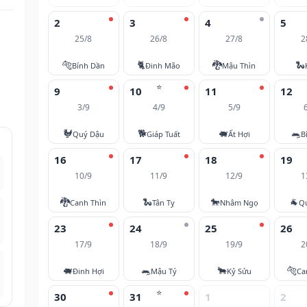
2
3
4
5
25/8
26/8
27/8
2
🐅
🐈
🐉
🐍
Bính Dần
Đinh Mão
Mậu Thìn
⭐
9
10
11
12
3/9
4/9
5/9
🐓
🐕
🐖
🐀
Quý Dậu
Giáp Tuất
Ất Hợi
B
16
17
18
19
10/9
11/9
12/9
1
🐉
🐍
🐎
🐐
Canh Thìn
Tân Tỵ
Nhâm Ngọ
Q
23
24
25
26
17/9
18/9
19/9
2
🐖
🐀
🐂
🐅
Đinh Hợi
Mậu Tý
Kỷ Sửu
Ca
⭐
30
31
1
2