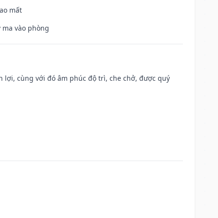
hao mất
uỷ ma vào phòng
n lợi, cùng với đó âm phúc độ trì, che chở, được quý