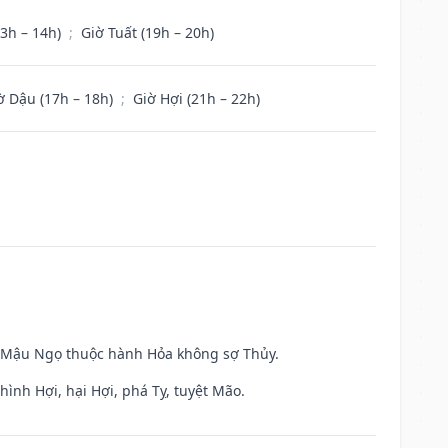
13h – 14h)
;
Giờ Tuất (19h – 20h)
ờ Dậu (17h – 18h)
;
Giờ Hợi (21h – 22h)
và Mậu Ngọ thuộc hành Hỏa không sợ Thủy.
ình Hợi, hại Hợi, phá Tỵ, tuyệt Mão.