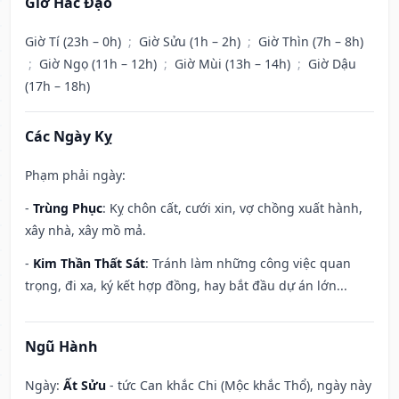
Giờ Hắc Đạo
Giờ Tí (23h – 0h)
;
Giờ Sửu (1h – 2h)
;
Giờ Thìn (7h – 8h)
;
Giờ Ngọ (11h – 12h)
;
Giờ Mùi (13h – 14h)
;
Giờ Dậu
(17h – 18h)
Các Ngày Kỵ
Phạm phải ngày:
-
Trùng Phục
: Kỵ chôn cất, cưới xin, vợ chồng xuất hành,
xây nhà, xây mồ mả.
-
Kim Thần Thất Sát
: Tránh làm những công việc quan
trọng, đi xa, ký kết hợp đồng, hay bắt đầu dự án lớn...
Ngũ Hành
Ngày:
Ất Sửu
- tức Can khắc Chi (Mộc khắc Thổ), ngày này