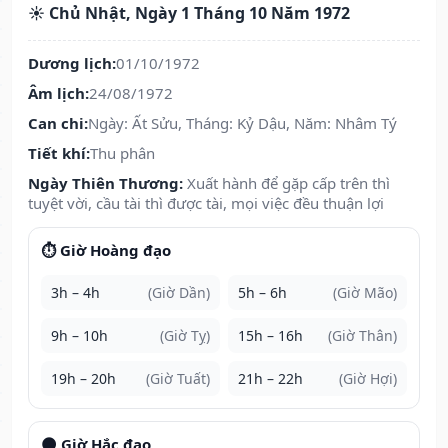
☀️ Chủ Nhật, Ngày 1 Tháng 10 Năm 1972
Dương lịch:
01/10/1972
Âm lịch:
24/08/1972
Can chi:
Ngày: Ất Sửu, Tháng: Kỷ Dậu, Năm: Nhâm Tý
Tiết khí:
Thu phân
Ngày Thiên Thương:
Xuất hành để gặp cấp trên thì
tuyệt vời, cầu tài thì được tài, mọi việc đều thuận lợi
⏱️ Giờ Hoàng đạo
3h – 4h
(Giờ Dần)
5h – 6h
(Giờ Mão)
9h – 10h
(Giờ Tỵ)
15h – 16h
(Giờ Thân)
19h – 20h
(Giờ Tuất)
21h – 22h
(Giờ Hợi)
🌑 Giờ Hắc đạo