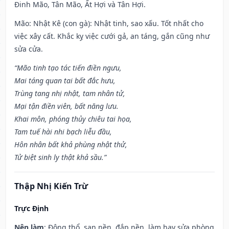
Đinh Mão, Tân Mão, Ất Hợi và Tân Hợi.
Mão: Nhật Kê (con gà): Nhật tinh, sao xấu. Tốt nhất cho
việc xây cất. Khắc kỵ việc cưới gả, an táng, gắn cũng như
sửa cửa.
“Mão tinh tạo tác tiến điền ngưu,
Mai táng quan tai bất đắc hưu,
Trùng tang nhị nhật, tam nhân tử,
Mại tận điền viên, bất năng lưu.
Khai môn, phóng thủy chiêu tai họa,
Tam tuế hài nhi bạch liễu đầu,
Hôn nhân bất khả phùng nhật thử,
Tử biệt sinh ly thật khả sầu.”
Thập Nhị Kiến Trừ
Trực Định
Nên làm
: Động thổ, san nền, đắp nền, làm hay sửa phòng