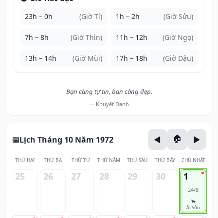
23h – 0h
(Giờ Tí)
1h – 2h
(Giờ Sửu)
7h – 8h
(Giờ Thìn)
11h – 12h
(Giờ Ngọ)
13h – 14h
(Giờ Mùi)
17h – 18h
(Giờ Dậu)
Bạn càng tự tin, bạn càng đẹp.
— Khuyết Danh
Lịch Tháng 10 Năm 1972
THỨ HAI
THỨ BA
THỨ TƯ
THỨ NĂM
THỨ SÁU
THỨ BẢY
CHỦ NHẬT
25
26
27
28
29
30
1
24/8
🐂
Ất Sửu