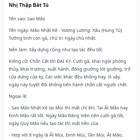
Nhị Thập Bát Tú
Tên sao
: Sao Mão
Tên ngày
: Mão Nhật Kê - Vương Lương: Xấu (Hung Tú)
Tướng tinh con gà, chủ trị ngày chủ nhật.
Nên làm
: Xây dựng cũng như tạo tác đều tốt.
Kiêng cữ
: Chôn Cất thì ĐẠI KỴ. Cưới gã, khai ngòi phóng
thủy, khai trương, xuất hành, đóng giường lót giường, trổ
cửa dựng cửa kỵ. Các việc khác đều không hay. Vì vậy,
ngày này tuyệt đối không tiến hành chôn cất người chết.
Ngoại lệ
:
- Sao Mão Nhật Kê tại Mùi thì mất chí khí. Tại Ất Mão hay
Đinh Mão rất tốt. Ngày Mão Đăng Viên nên cưới gả tốt,
ngày Quý Mão nếu tạo tác thì mất tiền của.
- Hợp với 8 ngày là Ất Mùi, Đinh Mùi, Tân Mùi, Ất Mão,