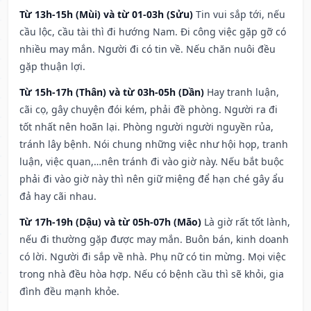
Từ 13h-15h (Mùi) và từ 01-03h (Sửu)
Tin vui sắp tới, nếu
cầu lộc, cầu tài thì đi hướng Nam. Đi công việc gặp gỡ có
nhiều may mắn. Người đi có tin về. Nếu chăn nuôi đều
gặp thuận lợi.
Từ 15h-17h (Thân) và từ 03h-05h (Dần)
Hay tranh luận,
cãi cọ, gây chuyện đói kém, phải đề phòng. Người ra đi
tốt nhất nên hoãn lại. Phòng người người nguyền rủa,
tránh lây bệnh. Nói chung những việc như hội họp, tranh
luận, việc quan,…nên tránh đi vào giờ này. Nếu bắt buộc
phải đi vào giờ này thì nên giữ miệng để hạn ché gây ẩu
đả hay cãi nhau.
Từ 17h-19h (Dậu) và từ 05h-07h (Mão)
Là giờ rất tốt lành,
nếu đi thường gặp được may mắn. Buôn bán, kinh doanh
có lời. Người đi sắp về nhà. Phụ nữ có tin mừng. Mọi việc
trong nhà đều hòa hợp. Nếu có bệnh cầu thì sẽ khỏi, gia
đình đều mạnh khỏe.