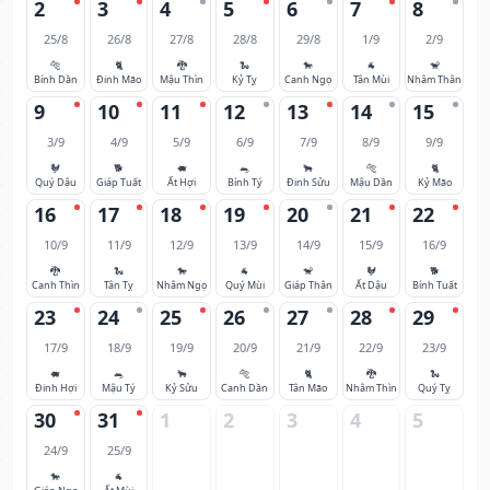
2
3
4
5
6
7
8
25/8
26/8
27/8
28/8
29/8
1/9
2/9
🐅
🐈
🐉
🐍
🐎
🐐
🐒
Bính Dần
Đinh Mão
Mậu Thìn
Kỷ Tỵ
Canh Ngọ
Tân Mùi
Nhâm Thân
9
10
11
12
13
14
15
3/9
4/9
5/9
6/9
7/9
8/9
9/9
🐓
🐕
🐖
🐀
🐂
🐅
🐈
Quý Dậu
Giáp Tuất
Ất Hợi
Bính Tý
Đinh Sửu
Mậu Dần
Kỷ Mão
16
17
18
19
20
21
22
10/9
11/9
12/9
13/9
14/9
15/9
16/9
🐉
🐍
🐎
🐐
🐒
🐓
🐕
Canh Thìn
Tân Tỵ
Nhâm Ngọ
Quý Mùi
Giáp Thân
Ất Dậu
Bính Tuất
23
24
25
26
27
28
29
17/9
18/9
19/9
20/9
21/9
22/9
23/9
🐖
🐀
🐂
🐅
🐈
🐉
🐍
Đinh Hợi
Mậu Tý
Kỷ Sửu
Canh Dần
Tân Mão
Nhâm Thìn
Quý Tỵ
30
31
1
2
3
4
5
24/9
25/9
🐎
🐐