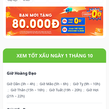
Giáp Ngọ
Ất Mùi
XEM TỐT XẤU NGÀY 1 THÁNG 10
Giờ Hoàng Đạo
Giờ Dần (3h – 4h)
;
Giờ Mão (5h – 6h)
;
Giờ Tỵ (9h – 10h)
;
Giờ Thân (15h – 16h)
;
Giờ Tuất (19h – 20h)
;
Giờ Hợi
(21h – 22h)