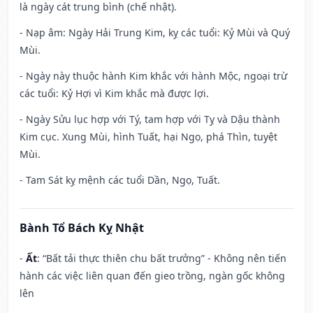
là ngày cát trung bình (chế nhật).
- Nạp âm: Ngày Hải Trung Kim, kỵ các tuổi: Kỷ Mùi và Quý
Mùi.
- Ngày này thuộc hành Kim khắc với hành Mộc, ngoại trừ
các tuổi: Kỷ Hợi vì Kim khắc mà được lợi.
- Ngày Sửu lục hợp với Tý, tam hợp với Tỵ và Dậu thành
Kim cục. Xung Mùi, hình Tuất, hại Ngọ, phá Thìn, tuyệt
Mùi.
- Tam Sát kỵ mệnh các tuổi Dần, Ngọ, Tuất.
Bành Tổ Bách Kỵ Nhật
-
Ất
: “Bất tải thực thiên chu bất trưởng” - Không nên tiến
hành các việc liên quan đến gieo trồng, ngàn gốc không
lên