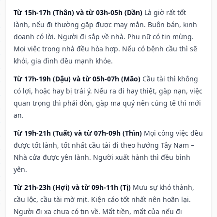
Từ 15h-17h (Thân) và từ 03h-05h (Dần)
Là giờ rất tốt
lành, nếu đi thường gặp được may mắn. Buôn bán, kinh
doanh có lời. Người đi sắp về nhà. Phụ nữ có tin mừng.
Mọi việc trong nhà đều hòa hợp. Nếu có bệnh cầu thì sẽ
khỏi, gia đình đều mạnh khỏe.
Từ 17h-19h (Dậu) và từ 05h-07h (Mão)
Cầu tài thì không
có lợi, hoặc hay bị trái ý. Nếu ra đi hay thiệt, gặp nạn, việc
quan trọng thì phải đòn, gặp ma quỷ nên cúng tế thì mới
an.
Từ 19h-21h (Tuất) và từ 07h-09h (Thìn)
Mọi công việc đều
được tốt lành, tốt nhất cầu tài đi theo hướng Tây Nam –
Nhà cửa được yên lành. Người xuất hành thì đều bình
yên.
Từ 21h-23h (Hợi) và từ 09h-11h (Tị)
Mưu sự khó thành,
cầu lộc, cầu tài mờ mịt. Kiện cáo tốt nhất nên hoãn lại.
Người đi xa chưa có tin về. Mất tiền, mất của nếu đi