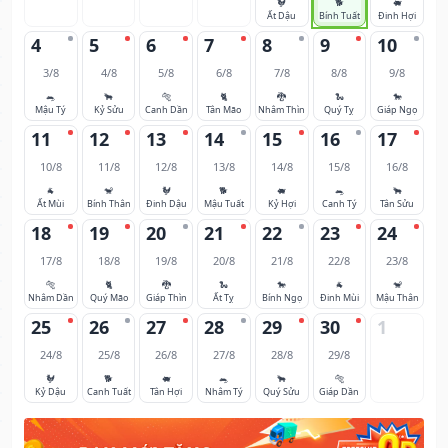
🐓
🐕
🐖
Ất Dậu
Bính Tuất
Đinh Hợi
4
5
6
7
8
9
10
3/8
4/8
5/8
6/8
7/8
8/8
9/8
🐀
🐂
🐅
🐈
🐉
🐍
🐎
Mậu Tý
Kỷ Sửu
Canh Dần
Tân Mão
Nhâm Thìn
Quý Tỵ
Giáp Ngọ
11
12
13
14
15
16
17
10/8
11/8
12/8
13/8
14/8
15/8
16/8
🐐
🐒
🐓
🐕
🐖
🐀
🐂
Ất Mùi
Bính Thân
Đinh Dậu
Mậu Tuất
Kỷ Hợi
Canh Tý
Tân Sửu
18
19
20
21
22
23
24
17/8
18/8
19/8
20/8
21/8
22/8
23/8
🐅
🐈
🐉
🐍
🐎
🐐
🐒
Nhâm Dần
Quý Mão
Giáp Thìn
Ất Tỵ
Bính Ngọ
Đinh Mùi
Mậu Thân
25
26
27
28
29
30
1
24/8
25/8
26/8
27/8
28/8
29/8
🐓
🐕
🐖
🐀
🐂
🐅
Kỷ Dậu
Canh Tuất
Tân Hợi
Nhâm Tý
Quý Sửu
Giáp Dần