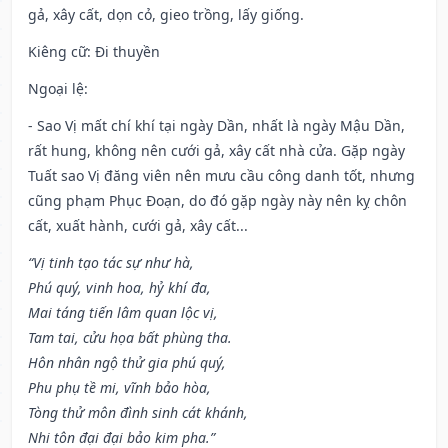
gả, xây cất, dọn cỏ, gieo trồng, lấy giống.
Kiêng cữ
: Đi thuyền
Ngoại lệ
:
- Sao Vị mất chí khí tại ngày Dần, nhất là ngày Mậu Dần,
rất hung, không nên cưới gả, xây cất nhà cửa. Gặp ngày
Tuất sao Vị đăng viên nên mưu cầu công danh tốt, nhưng
cũng phạm Phục Đoạn, do đó gặp ngày này nên kỵ chôn
cất, xuất hành, cưới gả, xây cất...
“Vị tinh tạo tác sự như hà,
Phú quý, vinh hoa, hỷ khí đa,
Mai táng tiến lâm quan lộc vị,
Tam tai, cửu họa bất phùng tha.
Hôn nhân ngộ thử gia phú quý,
Phu phụ tề mi, vĩnh bảo hòa,
Tòng thử môn đình sinh cát khánh,
Nhi tôn đại đại bảo kim pha.”