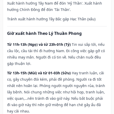
Xuất hành hướng Tây Nam để đón 'Hỷ Thần'. Xuất hành
hướng Chính Đông để đón 'Tài Thần'.
Tránh xuất hành hướng Tây Bắc gặp Hạc Thần (xấu)
Giờ xuất hành Theo Lý Thuần Phong
Từ 11h-13h (Ngọ) và từ 23h-01h (Tý)
Tin vui sắp tới, nếu
cầu lộc, cầu tài thì đi hướng Nam. Đi công việc gặp gỡ có
nhiều may mắn. Người đi có tin về. Nếu chăn nuôi đều
gặp thuận lợi.
Từ 13h-15h (Mùi) và từ 01-03h (Sửu)
Hay tranh luận, cãi
cọ, gây chuyện đói kém, phải đề phòng. Người ra đi tốt
nhất nên hoãn lại. Phòng người người nguyền rủa, tránh
lây bệnh. Nói chung những việc như hội họp, tranh luận,
việc quan,…nên tránh đi vào giờ này. Nếu bắt buộc phải
đi vào giờ này thì nên giữ miệng để hạn ché gây ẩu đả
hay cãi nhau.