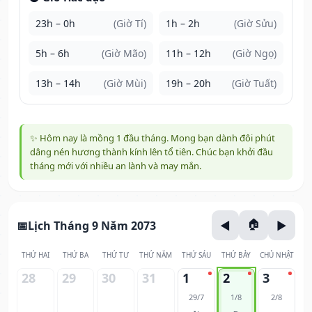
23h – 0h
(Giờ Tí)
1h – 2h
(Giờ Sửu)
5h – 6h
(Giờ Mão)
11h – 12h
(Giờ Ngọ)
13h – 14h
(Giờ Mùi)
19h – 20h
(Giờ Tuất)
✨ Hôm nay là mồng 1 đầu tháng. Mong bạn dành đôi phút
dâng nén hương thành kính lên tổ tiên. Chúc bạn khởi đầu
tháng mới với nhiều an lành và may mắn.
Lịch Tháng 9 Năm 2073
THỨ HAI
THỨ BA
THỨ TƯ
THỨ NĂM
THỨ SÁU
THỨ BẢY
CHỦ NHẬT
28
29
30
31
1
2
3
29/7
1/8
2/8