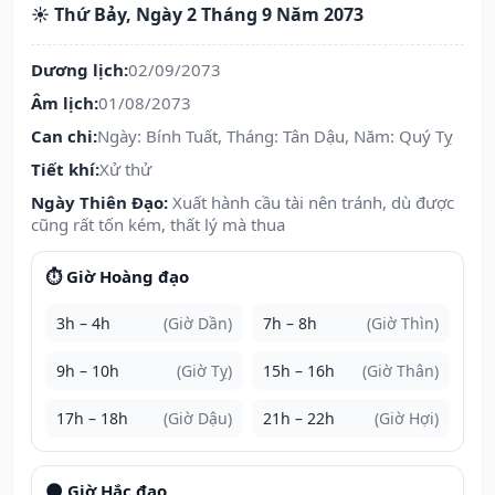
☀️ Thứ Bảy, Ngày 2 Tháng 9 Năm 2073
Dương lịch:
02/09/2073
Âm lịch:
01/08/2073
Can chi:
Ngày: Bính Tuất, Tháng: Tân Dậu, Năm: Quý Tỵ
Tiết khí:
Xử thử
Ngày Thiên Đạo:
Xuất hành cầu tài nên tránh, dù được
cũng rất tốn kém, thất lý mà thua
⏱️ Giờ Hoàng đạo
3h – 4h
(Giờ Dần)
7h – 8h
(Giờ Thìn)
9h – 10h
(Giờ Tỵ)
15h – 16h
(Giờ Thân)
17h – 18h
(Giờ Dậu)
21h – 22h
(Giờ Hợi)
🌑 Giờ Hắc đạo