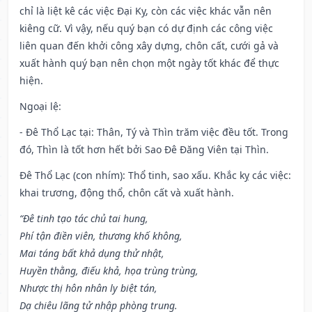
chỉ là liệt kê các việc Đại Kỵ, còn các việc khác vẫn nên
kiêng cữ. Vì vậy, nếu quý bạn có dự định các công việc
liên quan đến khởi công xây dựng, chôn cất, cưới gả và
xuất hành quý bạn nên chọn một ngày tốt khác để thực
hiện.
Ngoại lệ
:
- Đê Thổ Lạc tại: Thân, Tý và Thìn trăm việc đều tốt. Trong
đó, Thìn là tốt hơn hết bởi Sao Đê Đăng Viên tại Thìn.
Đê Thổ Lạc (con nhím): Thổ tinh, sao xấu. Khắc kỵ các việc:
khai trương, động thổ, chôn cất và xuất hành.
“Đê tinh tạo tác chủ tai hung,
Phí tận điền viên, thương khố không,
Mai táng bất khả dụng thử nhật,
Huyền thằng, điếu khả, họa trùng trùng,
Nhược thị hôn nhân ly biệt tán,
Dạ chiêu lãng tử nhập phòng trung.