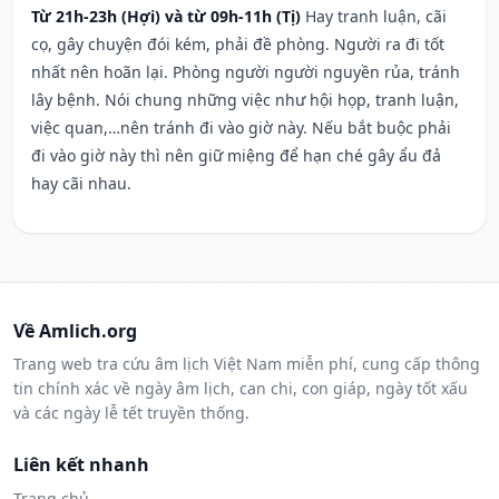
Từ 21h-23h (Hợi) và từ 09h-11h (Tị)
Hay tranh luận, cãi
cọ, gây chuyện đói kém, phải đề phòng. Người ra đi tốt
nhất nên hoãn lại. Phòng người người nguyền rủa, tránh
lây bệnh. Nói chung những việc như hội họp, tranh luận,
việc quan,…nên tránh đi vào giờ này. Nếu bắt buộc phải
đi vào giờ này thì nên giữ miệng để hạn ché gây ẩu đả
hay cãi nhau.
Về Amlich.org
Trang web tra cứu âm lịch Việt Nam miễn phí, cung cấp thông
tin chính xác về ngày âm lịch, can chi, con giáp, ngày tốt xấu
và các ngày lễ tết truyền thống.
Liên kết nhanh
Trang chủ