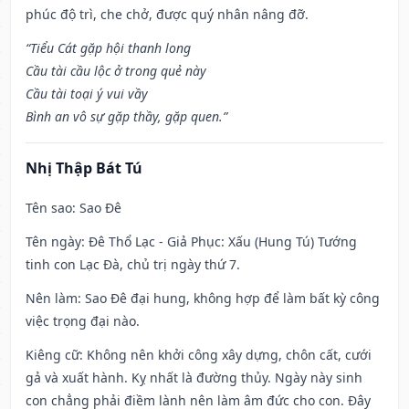
phúc độ trì, che chở, được quý nhân nâng đỡ.
“Tiểu Cát gặp hội thanh long
Cầu tài cầu lộc ở trong quẻ này
Cầu tài toại ý vui vầy
Bình an vô sự gặp thầy, gặp quen.”
Nhị Thập Bát Tú
Tên sao
: Sao Đê
Tên ngày
: Đê Thổ Lạc - Giả Phục: Xấu (Hung Tú) Tướng
tinh con Lạc Đà, chủ trị ngày thứ 7.
Nên làm
: Sao Đê đại hung, không hợp để làm bất kỳ công
việc trọng đại nào.
Kiêng cữ
: Không nên khởi công xây dựng, chôn cất, cưới
gả và xuất hành. Kỵ nhất là đường thủy. Ngày này sinh
con chẳng phải điềm lành nên làm âm đức cho con. Đây