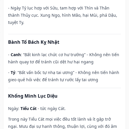
- Ngày Tý lục hợp với Sửu, tam hợp với Thìn và Thân
thành Thủy cục. Xung Ngọ, hình Mão, hại Mùi, phá Dậu,
tuyệt Tỵ.
Bành Tổ Bách Kỵ Nhật
-
Canh
: “Bất kinh lạc chức cơ hư trướng” - Không nên tiến
hành quay tơ để tránh cũi dệt hư hại ngang
-
Tý
: “Bất vấn bốc tự nhạ tai ương” - Không nên tiến hành
gieo quẻ hỏi việc để tránh tự rước lấy tai ương
Khổng Minh Lục Diệu
Ngày:
Tiểu Cát
- tức ngày Cát.
Trong này Tiểu Cát mọi việc đều tốt lành và ít gặp trở
ngại. Mưu đại sự hanh thông, thuận lợi, cùng với đó âm