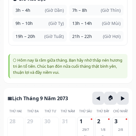
3h – 4h
(Giờ Dần)
7h – 8h
(Giờ Thìn)
9h – 10h
(Giờ Tỵ)
13h – 14h
(Giờ Mùi)
19h – 20h
(Giờ Tuất)
21h – 22h
(Giờ Hợi)
🌕 Hôm nay là rằm giữa tháng. Bạn hãy nhớ thắp nén hương
tri ân tổ tiên. Chúc bạn đón nửa cuối tháng thật bình yên,
thuận lợi và đầy niềm vui.
Lịch Tháng 9 Năm 2073
THỨ HAI
THỨ BA
THỨ TƯ
THỨ NĂM
THỨ SÁU
THỨ BẢY
CHỦ NHẬT
28
29
30
31
1
2
3
29/7
1/8
2/8