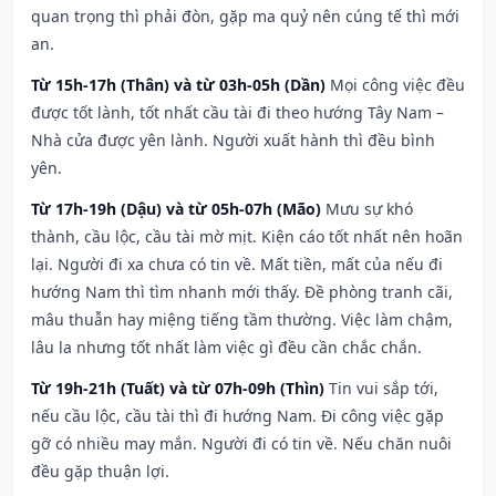
quan trọng thì phải đòn, gặp ma quỷ nên cúng tế thì mới
an.
Từ 15h-17h (Thân) và từ 03h-05h (Dần)
Mọi công việc đều
được tốt lành, tốt nhất cầu tài đi theo hướng Tây Nam –
Nhà cửa được yên lành. Người xuất hành thì đều bình
yên.
Từ 17h-19h (Dậu) và từ 05h-07h (Mão)
Mưu sự khó
thành, cầu lộc, cầu tài mờ mịt. Kiện cáo tốt nhất nên hoãn
lại. Người đi xa chưa có tin về. Mất tiền, mất của nếu đi
hướng Nam thì tìm nhanh mới thấy. Đề phòng tranh cãi,
mâu thuẫn hay miệng tiếng tầm thường. Việc làm chậm,
lâu la nhưng tốt nhất làm việc gì đều cần chắc chắn.
Từ 19h-21h (Tuất) và từ 07h-09h (Thìn)
Tin vui sắp tới,
nếu cầu lộc, cầu tài thì đi hướng Nam. Đi công việc gặp
gỡ có nhiều may mắn. Người đi có tin về. Nếu chăn nuôi
đều gặp thuận lợi.