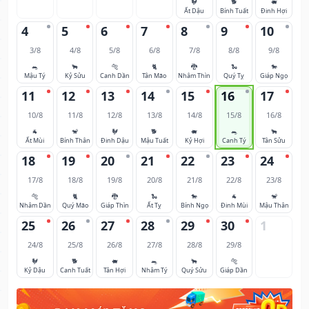
🐓
🐕
🐖
Ất Dậu
Bính Tuất
Đinh Hợi
4
5
6
7
8
9
10
3/8
4/8
5/8
6/8
7/8
8/8
9/8
🐀
🐂
🐅
🐈
🐉
🐍
🐎
Mậu Tý
Kỷ Sửu
Canh Dần
Tân Mão
Nhâm Thìn
Quý Tỵ
Giáp Ngọ
11
12
13
14
15
16
17
10/8
11/8
12/8
13/8
14/8
15/8
16/8
🐐
🐒
🐓
🐕
🐖
🐀
🐂
Ất Mùi
Bính Thân
Đinh Dậu
Mậu Tuất
Kỷ Hợi
Canh Tý
Tân Sửu
18
19
20
21
22
23
24
17/8
18/8
19/8
20/8
21/8
22/8
23/8
🐅
🐈
🐉
🐍
🐎
🐐
🐒
Nhâm Dần
Quý Mão
Giáp Thìn
Ất Tỵ
Bính Ngọ
Đinh Mùi
Mậu Thân
25
26
27
28
29
30
1
24/8
25/8
26/8
27/8
28/8
29/8
🐓
🐕
🐖
🐀
🐂
🐅
Kỷ Dậu
Canh Tuất
Tân Hợi
Nhâm Tý
Quý Sửu
Giáp Dần