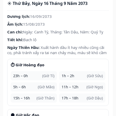
☀️ Thứ Bảy, Ngày 16 Tháng 9 Năm 2073
Dương lịch:
16/09/2073
Âm lịch:
15/08/2073
Can chi:
Ngày: Canh Tý, Tháng: Tân Dậu, Năm: Quý Tỵ
Tiết khí:
Bạch lộ
Ngày Thiên Hầu:
Xuất hành dầu ít hay nhiều cũng cãi
cọ, phải tránh xẩy ra tai nạn chảy máu, máu sẽ khó cầm
⏱️ Giờ Hoàng đạo
23h – 0h
(Giờ Tí)
1h – 2h
(Giờ Sửu)
5h – 6h
(Giờ Mão)
11h – 12h
(Giờ Ngọ)
15h – 16h
(Giờ Thân)
17h – 18h
(Giờ Dậu)
🌑 Giờ Hắc đạo