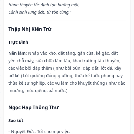
Hành thuyền tắc định tạo hướng một,
Cánh sinh lung ách, tử tôn cùng.”
Thập Nhị Kiến Trừ
Trực Bình
Nên làm
: Nhập vào kho, đặt táng, gắn cửa, kê gác, đặt
yên chỗ máy, sửa chữa làm tàu, khai trương tàu thuyền,
các việc bồi đắp thêm ( như bồi bùn, đắp đất, lót đá, xây
bờ kè.) Lót giường đóng giường, thừa kế tước phong hay
thừa kế sự nghiệp, các vụ làm cho khuyết thủng ( như đào
mương, móc giếng, xả nước.)
Ngọc Hạp Thông Thư
Sao tốt
:
- Nguyệt Đức: Tốt cho mọi việc.