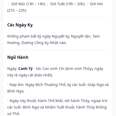
;
Giờ Mùi (13h – 14h)
;
Giờ Tuất (19h – 20h)
;
Giờ Hợi
(21h – 22h)
Các Ngày Kỵ
Không phạm bất kỳ ngày Nguyệt kỵ, Nguyệt tận, Tam
Nương, Dương Công Kỵ Nhật nào.
Ngũ Hành
Ngày:
Canh Tý
- tức Can sinh Chi (Kim sinh Thủy), ngày
này là ngày cát (bảo nhật).
- Nạp âm: Ngày Bích Thượng Thổ, kỵ các tuổi: Giáp Ngọ và
Bính Ngọ.
- Ngày này thuộc hành Thổ khắc với hành Thủy, ngoại trừ
các tuổi: Bính Ngọ và Nhâm Tuất thuộc hành Thủy không
sợ Thổ.