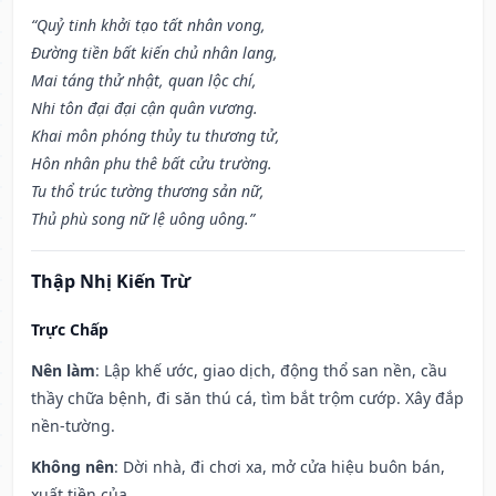
“Quỷ tinh khởi tạo tất nhân vong,
Đường tiền bất kiến chủ nhân lang,
Mai táng thử nhật, quan lộc chí,
Nhi tôn đại đại cận quân vương.
Khai môn phóng thủy tu thương tử,
Hôn nhân phu thê bất cửu trường.
Tu thổ trúc tường thương sản nữ,
Thủ phù song nữ lệ uông uông.”
Thập Nhị Kiến Trừ
Trực Chấp
Nên làm
: Lập khế ước, giao dịch, động thổ san nền, cầu
thầy chữa bệnh, đi săn thú cá, tìm bắt trộm cướp. Xây đắp
nền-tường.
Không nên
: Dời nhà, đi chơi xa, mở cửa hiệu buôn bán,
xuất tiền của.