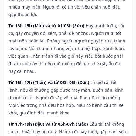
nhiều may mắn. Người đi có tin về. Nếu chăn nuôi đều
gặp thuận lợi.
Từ 13h-15h (Mùi) và từ 01-03h (Sửu)
Hay tranh luận, cãi
cọ, gây chuyện đói kém, phải đề phòng. Người ra đi tốt
nhất nên hoãn lại. Phòng người người nguyền rủa, tránh
lây bệnh. Nói chung những việc như hội họp, tranh luận,
việc quan,…nên tránh đi vào giờ này. Nếu bắt buộc phải
đi vào giờ này thì nên giữ miệng để hạn ché gây ẩu đả
hay cãi nhau.
Từ 15h-17h (Thân) và từ 03h-05h (Dần)
Là giờ rất tốt
lành, nếu đi thường gặp được may mắn. Buôn bán, kinh
doanh có lời. Người đi sắp về nhà. Phụ nữ có tin mừng.
Mọi việc trong nhà đều hòa hợp. Nếu có bệnh cầu thì sẽ
khỏi, gia đình đều mạnh khỏe.
Từ 17h-19h (Dậu) và từ 05h-07h (Mão)
Cầu tài thì không
có lợi, hoặc hay bị trái ý. Nếu ra đi hay thiệt, gặp nạn, việc