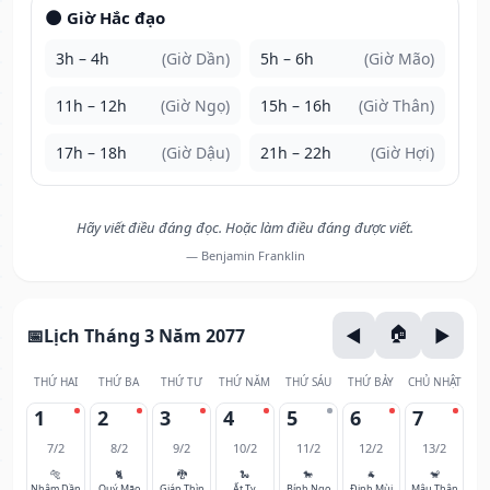
🌑 Giờ Hắc đạo
3h – 4h
(Giờ Dần)
5h – 6h
(Giờ Mão)
11h – 12h
(Giờ Ngọ)
15h – 16h
(Giờ Thân)
17h – 18h
(Giờ Dậu)
21h – 22h
(Giờ Hợi)
Hãy viết điều đáng đọc. Hoặc làm điều đáng được viết.
— Benjamin Franklin
Lịch Tháng 3 Năm 2077
THỨ HAI
THỨ BA
THỨ TƯ
THỨ NĂM
THỨ SÁU
THỨ BẢY
CHỦ NHẬT
1
2
3
4
5
6
7
7/2
8/2
9/2
10/2
11/2
12/2
13/2
🐅
🐈
🐉
🐍
🐎
🐐
🐒
Nhâm Dần
Quý Mão
Giáp Thìn
Ất Tỵ
Bính Ngọ
Đinh Mùi
Mậu Thân