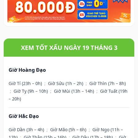
XEM TỐT XẤU NGÀY 19 THÁNG 3
Giờ Hoàng Đạo
Giờ Tí (23h – 0h)
;
Giờ Sửu (1h – 2h)
;
Giờ Thìn (7h – 8h)
;
Giờ Tỵ (9h – 10h)
;
Giờ Mùi (13h – 14h)
;
Giờ Tuất (19h
– 20h)
Giờ Hắc Đạo
Giờ Dần (3h – 4h)
;
Giờ Mão (5h – 6h)
;
Giờ Ngọ (11h –
12h)
;
Giờ Thân (15h – 16h)
;
Giờ Dậu (17h – 18h)
;
Giờ