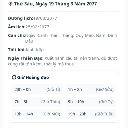
☀️ Thứ Sáu, Ngày 19 Tháng 3 Năm 2077
Dương lịch:
19/03/2077
Âm lịch:
25/02/2077
Can chi:
Ngày: Canh Thân, Tháng: Quý Mão, Năm: Đinh
Dậu
Tiết khí:
Kinh trập
Ngày Thiên Đạo:
Xuất hành cầu tài nên tránh, dù được
cũng rất tốn kém, thất lý mà thua
⏱️ Giờ Hoàng đạo
23h – 0h
(Giờ Tí)
1h – 2h
(Giờ Sửu)
7h – 8h
(Giờ Thìn)
9h – 10h
(Giờ Tỵ)
13h – 14h
(Giờ Mùi)
19h – 20h
(Giờ Tuất)