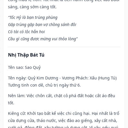
sáng, càng sớm càng tốt.
“Tốc Hỷ là bạn trùng phùng
Gặp trùng gặp bạn vợ chồng sánh đôi
Có tài có lộc hẳn hoi
Cầu gì cũng được mừng vui thỏa lòng”
Nhị Thập Bát Tú
Tên sao
: Sao Quỷ
Tên ngày
: Quỷ Kim Dương - Vương Phách: Xấu (Hung Tú)
Tướng tinh con dê, chủ trị ngày thứ 6.
Nên làm
: Việc chôn cất, chặt cỏ phá đất hoặc cắt áo đều
tốt.
Kiêng cữ
: Khởi tạo bất kể việc chi cũng hại. Hại nhất là trổ
cửa dựng cửa, tháo nước, việc đào ao giếng, xây cất nhà,
cưới gả, động đất, xây tường và dựng cột. Vì vậy, nếu quý