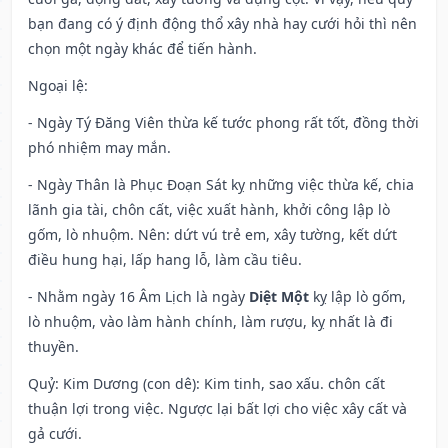
bạn đang có ý định động thổ xây nhà hay cưới hỏi thì nên
chọn một ngày khác để tiến hành.
Ngoại lệ
:
- Ngày Tý Đăng Viên thừa kế tước phong rất tốt, đồng thời
phó nhiệm may mắn.
- Ngày Thân là Phục Đoạn Sát kỵ những việc thừa kế, chia
lãnh gia tài, chôn cất, việc xuất hành, khởi công lập lò
gốm, lò nhuộm. Nên: dứt vú trẻ em, xây tường, kết dứt
điều hung hại, lấp hang lỗ, làm cầu tiêu.
- Nhằm ngày 16 Âm Lịch là ngày
Diệt Một
kỵ lập lò gốm,
lò nhuộm, vào làm hành chính, làm rượu, kỵ nhất là đi
thuyền.
Quỷ: Kim Dương (con dê): Kim tinh, sao xấu. chôn cất
thuận lợi trong việc. Ngược lại bất lợi cho việc xây cất và
gả cưới.