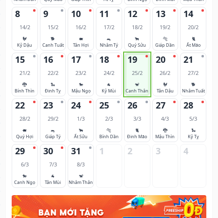
8
9
10
11
12
13
14
14/2
15/2
16/2
17/2
18/2
19/2
20/2
🐓
🐕
🐖
🐀
🐂
🐅
🐈
Kỷ Dậu
Canh Tuất
Tân Hợi
Nhâm Tý
Quý Sửu
Giáp Dần
Ất Mão
15
16
17
18
19
20
21
21/2
22/2
23/2
24/2
25/2
26/2
27/2
🐉
🐍
🐎
🐐
🐒
🐓
🐕
Bính Thìn
Đinh Tỵ
Mậu Ngọ
Kỷ Mùi
Canh Thân
Tân Dậu
Nhâm Tuất
22
23
24
25
26
27
28
28/2
29/2
1/3
2/3
3/3
4/3
5/3
🐖
🐀
🐂
🐅
🐈
🐉
🐍
Quý Hợi
Giáp Tý
Ất Sửu
Bính Dần
Đinh Mão
Mậu Thìn
Kỷ Tỵ
29
30
31
1
2
3
4
6/3
7/3
8/3
🐎
🐐
🐒
Canh Ngọ
Tân Mùi
Nhâm Thân