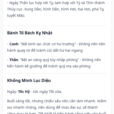
- Ngày Thân lục hợp với Tỵ, tam hợp với Tý và Thìn thành
Thủy cục. Xung Dần, hình Dần, hình Hợi, hại Hợi, phá Tỵ,
tuyệt Mão.
Bành Tổ Bách Kỵ Nhật
-
Canh
: “Bất kinh lạc chức cơ hư trướng” - Không nên tiến
hành quay tơ để tránh cũi dệt hư hại ngang
-
Thân
: “Bất an sàng quỷ túy nhập phòng” - Không nên
tiến hành kê giường để tránh quỷ ma vào phòng
Khổng Minh Lục Diệu
Ngày:
Tốc Hỷ
- tức ngày Tốt vừa.
Buổi sáng tốt, nhưng chiều xấu nên cần làm nhanh. Niềm
vui nhanh chóng, nên dùng để mưu đại sự, sẽ thành
công mau lẹ hơn. Tốt nhất là tiến hành công việc vào buổi