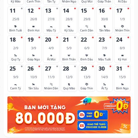
Kỷ Mão
Canh Thìn
Tân Tỵ
Nhâm Ngọ
Quý Mùi
Giáp Thân
Ất Dậu
11
12
13
14
15
16
17
25/8
26/8
27/8
28/8
29/8
30/8
1/9
🐕
🐖
🐀
🐂
🐅
🐈
🐉
Bính Tuất
Đinh Hợi
Mậu Tý
Kỷ Sửu
Canh Dần
Tân Mão
Nhâm Thìn
18
19
20
21
22
23
24
2/9
3/9
4/9
5/9
6/9
7/9
8/9
🐍
🐎
🐐
🐒
🐓
🐕
🐖
Quý Tỵ
Giáp Ngọ
Ất Mùi
Bính Thân
Đinh Dậu
Mậu Tuất
Kỷ Hợi
25
26
27
28
29
30
31
9/9
10/9
11/9
12/9
13/9
14/9
15/9
🐀
🐂
🐅
🐈
🐉
🐍
🐎
Canh Tý
Tân Sửu
Nhâm Dần
Quý Mão
Giáp Thìn
Ất Tỵ
Bính Ngọ