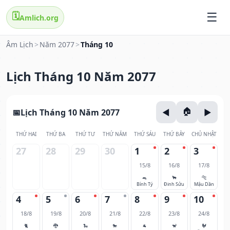
🗓️
Amlich.org
Âm Lịch
>
Năm 2077
>
Tháng 10
Lịch Tháng 10 Năm 2077
Lịch Tháng 10 Năm 2077
THỨ HAI
THỨ BA
THỨ TƯ
THỨ NĂM
THỨ SÁU
THỨ BẢY
CHỦ NHẬT
27
28
29
30
1
2
3
15/8
16/8
17/8
🐀
🐂
🐅
Bính Tý
Đinh Sửu
Mậu Dần
4
5
6
7
8
9
10
18/8
19/8
20/8
21/8
22/8
23/8
24/8
🐈
🐉
🐍
🐎
🐐
🐒
🐓