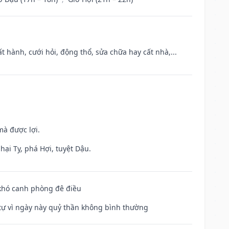
t hành, cưới hỏi, động thổ, sửa chữa hay cất nhà,...
mà được lợi.
hại Tỵ, phá Hợi, tuyệt Dậu.
 khó canh phòng đê điều
ế tự vì ngày này quỷ thần không bình thường