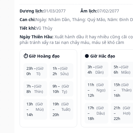
Dương lịch:
01/03/2077
Âm lịch:
07/02/2077
Can chi:
Ngày: Nhâm Dần, Tháng: Quý Mão, Năm: Đinh 
Tiết khí:
Vũ Thủy
Ngày Thiên Hầu:
Xuất hành dầu ít hay nhiều cũng cãi cọ
phải tránh xẩy ra tai nạn chảy máu, máu sẽ khó cầm
⏱️ Giờ Hoàng đạo
🌑 Giờ Hắc đạo
3h –
(Giờ
5h –
(Giờ
23h –
(Giờ
1h –
(Giờ
4h
Dần)
6h
Mão)
0h
Tí)
2h
Sửu)
11h
(Giờ
15h
(Giờ
7h –
(Giờ
9h –
(Giờ
–
Ngọ)
–
Thân)
8h
Thìn)
10h
Tỵ)
12h
16h
13h
(Giờ
19h
(Giờ
17h
(Giờ
21h
(Giờ
–
Mùi)
–
Tuất)
–
Dậu)
–
Hợi)
14h
20h
18h
22h