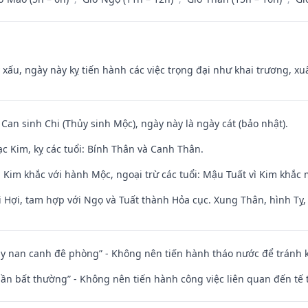
y xấu, ngày này kỵ tiến hành các việc trọng đại như khai trương, xuấ
 Can sinh Chi (Thủy sinh Mộc), ngày này là ngày cát (bảo nhật).
c Kim, kỵ các tuổi: Bính Thân và Canh Thân.
 Kim khắc với hành Mộc, ngoại trừ các tuổi: Mậu Tuất vì Kim khắc 
 Hợi, tam hợp với Ngọ và Tuất thành Hỏa cục. Xung Thân, hình Tỵ, 
ủy nan canh đê phòng” - Không nên tiến hành tháo nước để tránh
 thần bất thường” - Không nên tiến hành công việc liên quan đến t