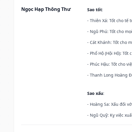
Ngọc Hạp Thông Thư
Sao tốt
:
- Thiên Xá: Tốt cho tế 
- Ngũ Phú: Tốt cho mọi
- Cát Khánh: Tốt cho mọ
- Phổ Hộ (Hội Hộ): Tốt 
- Phúc Hậu: Tốt cho việ
- Thanh Long Hoàng Đạ
Sao xấu
:
- Hoàng Sa: Xấu đối vớ
- Ngũ Quỹ: Kỵ việc xuấ