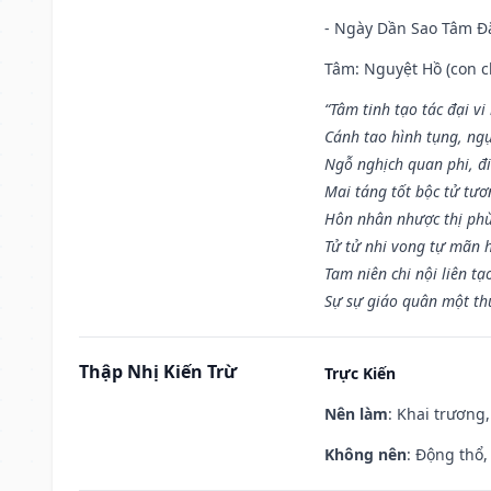
- Ngày Dần Sao Tâm Đă
Tâm: Nguyệt Hồ (con ch
“Tâm tinh tạo tác đại vi
Cánh tao hình tụng, ngụ
Ngỗ nghịch quan phi, đi
Mai táng tốt bộc tử tươ
Hôn nhân nhược thị phù
Tử tử nhi vong tự mãn 
Tam niên chi nội liên tạ
Sự sự giáo quân một th
Thập Nhị Kiến Trừ
Trực Kiến
Nên làm
: Khai trương,
Không nên
: Động thổ,