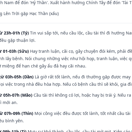
 Nam để đón 'Hỷ Thần'. Xuất hành hướng Chính Tây để đón 'Tài T
 Lên Trời gặp Hạc Thần (xấu)
ừ 23h-01h (Tý)
Tin vui sắp tới, nếu cầu lộc, cầu tài thì đi hướng 
đều gặp thuận lợi.
ừ 01-03h (Sửu)
Hay tranh luận, cãi cọ, gây chuyện đói kém, phải đ
nh lây bệnh. Nói chung những việc như hội họp, tranh luận, việc q
iữ miệng để hạn ché gây ẩu đả hay cãi nhau.
từ 03h-05h (Dần)
Là giờ rất tốt lành, nếu đi thường gặp được may
ọi việc trong nhà đều hòa hợp. Nếu có bệnh cầu thì sẽ khỏi, gia 
từ 05h-07h (Mão)
Cầu tài thì không có lợi, hoặc hay bị trái ý. Nếu r
ì mới an.
từ 07h-09h (Thìn)
Mọi công việc đều được tốt lành, tốt nhất cầu t
ều bình yên.
ừ 09h-11h (Tị)
Mưu sự khó thành, cầu lộc, cầu tài mờ mịt. Kiện cáo 