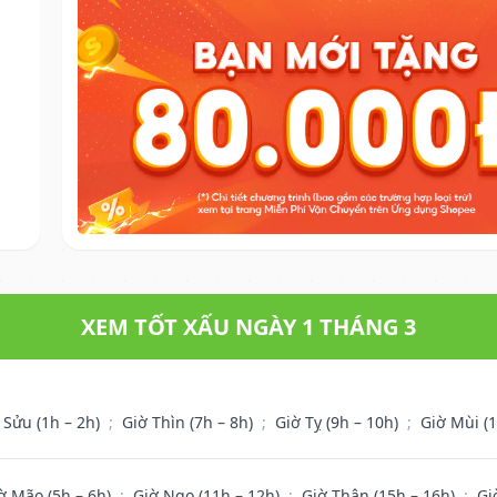
XEM TỐT XẤU NGÀY 1 THÁNG 3
 Sửu (1h – 2h)
;
Giờ Thìn (7h – 8h)
;
Giờ Tỵ (9h – 10h)
;
Giờ Mùi (
ờ Mão (5h – 6h)
;
Giờ Ngọ (11h – 12h)
;
Giờ Thân (15h – 16h)
;
Gi