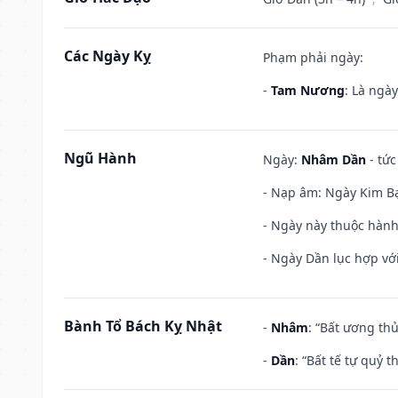
Các Ngày Kỵ
Phạm phải ngày:
-
Tam Nương
: Là ngà
Ngũ Hành
Ngày:
Nhâm Dần
- tức
- Nạp âm: Ngày Kim Bạ
- Ngày này thuộc hành
- Ngày Dần lục hợp với
Bành Tổ Bách Kỵ Nhật
-
Nhâm
: “Bất ương th
-
Dần
: “Bất tế tự quỷ