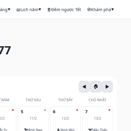
háng
📖
Lịch năm
🧧
Đếm ngược Tết
🧭
Khám phá
▼
▼
▼
77
 NĂM
THỨ SÁU
THỨ BẢY
CHỦ NHẬT
5
6
7
0/2
11/2
12/2
13/2
🐎
🐐
🐒
Ất Tỵ
Bính Ngọ
Đinh Mùi
Mậu Thân