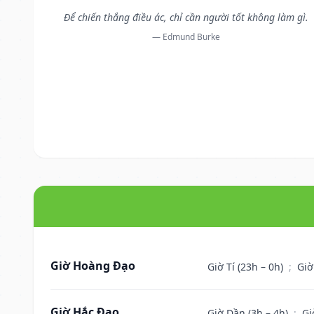
Để chiến thắng điều ác, chỉ cần người tốt không làm gì.
— Edmund Burke
Giờ Hoàng Đạo
Giờ Tí (23h – 0h)
;
Giờ
Giờ Hắc Đạo
Giờ Dần (3h – 4h)
;
Gi