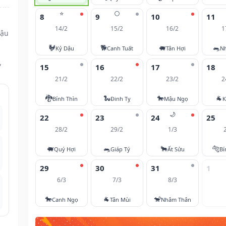
⭐
🌕
8
9
10
11
14/2
15/2
16/2
1
Dậu
🐓
🐕
🐖
🐀
Kỷ Dậu
Canh Tuất
Tân Hợi
N
,
15
16
17
18
21/2
22/2
23/2
2
🐉
🐍
🐎
🐐
Bính Thìn
Đinh Tỵ
Mậu Ngọ
K
🌙
22
23
24
25
28/2
29/2
1/3
🐖
🐀
🐂
🐅
Quý Hợi
Giáp Tý
Ất Sửu
Bí
29
30
31
1
6/3
7/3
8/3
🐎
🐐
🐒
Canh Ngọ
Tân Mùi
Nhâm Thân