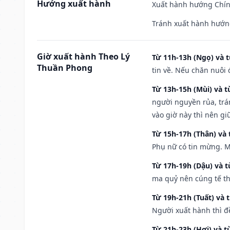
Hướng xuất hành
Xuất hành hướng Chính
Tránh xuất hành hướng
Giờ xuất hành Theo Lý
Từ 11h-13h (Ngọ) và t
Thuần Phong
tin về. Nếu chăn nuôi 
Từ 13h-15h (Mùi) và t
người nguyền rủa, trá
vào giờ này thì nên g
Từ 15h-17h (Thân) và 
Phụ nữ có tin mừng. M
Từ 17h-19h (Dậu) và 
ma quỷ nên cúng tế th
Từ 19h-21h (Tuất) và 
Người xuất hành thì đ
Từ 21h-23h (Hợi) và t