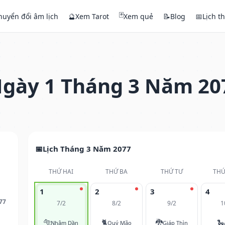
🃏
huyển đổi âm lịch
🔮
Xem Tarot
Xem quẻ
📝
Blog
📅
Lịch t
gày 1 Tháng 3 Năm 20
Lịch Tháng 3 Năm 2077
THỨ HAI
THỨ BA
THỨ TƯ
THỨ
1
2
3
4
77
7/2
8/2
9/2
1
🐅
🐈
🐉
🐍
Nhâm Dần
Quý Mão
Giáp Thìn