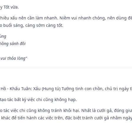
y Tốt vừa.
chiều xấu nên cần làm nhanh. Niềm vui nhanh chóng, nên dùng để 
ào buổi sáng, càng sớm càng tốt.
hùng
hồng sánh đôi
vui thỏa lòng”
Hồ - Khấu Tuân: Xấu (Hung tú) Tướng tinh con chồn, chủ trị ngày t
tạo tác bất kỳ việc chi cũng không hạp.
o tác việc chi cũng không tránh khỏi hại. Nhất là cưới gả, đóng giườ
khác để tiến hành các việc trên, đặc biệt tránh cưới gả nhằm ngày