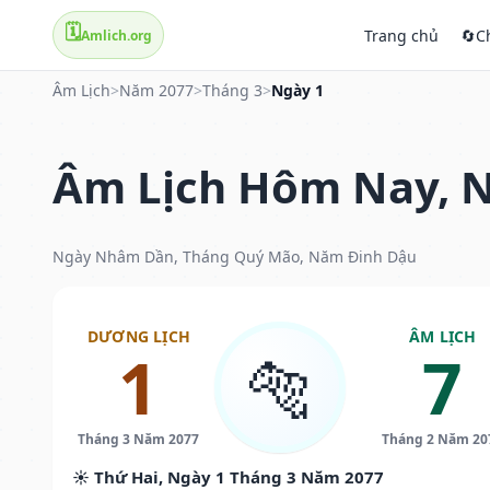
🗓️
Trang chủ
🔄
C
Amlich.org
Âm Lịch
>
Năm 2077
>
Tháng 3
>
Ngày 1
Âm Lịch Hôm Nay, N
Ngày Nhâm Dần, Tháng Quý Mão, Năm Đinh Dậu
DƯƠNG LỊCH
ÂM LỊCH
1
7
🐅
Tháng 3 Năm 2077
Tháng 2 Năm 20
☀️ Thứ Hai, Ngày 1 Tháng 3 Năm 2077