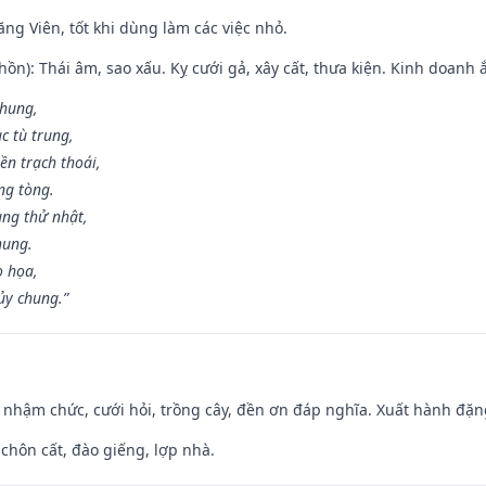
ng Viên, tốt khi dùng làm các việc nhỏ.
ồn): Thái âm, sao xấu. Kỵ cưới gả, xây cất, thưa kiện. Kinh doanh ắ
 hung,
c tù trung,
ền trạch thoái,
ng tòng.
ng thử nhật,
hung.
o họa,
ủy chung.”
 nhậm chức, cưới hỏi, trồng cây, đền ơn đáp nghĩa. Xuất hành đặng 
 chôn cất, đào giếng, lợp nhà.