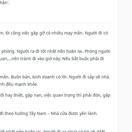
hần'.
Nam. Đi công việc gặp gỡ có nhiều may mắn. Người đi có
ề phòng. Người ra đi tốt nhất nên hoãn lại. Phòng người
uan,…nên tránh đi vào giờ này. Nếu bắt buộc phải đi
 mắn. Buôn bán, kinh doanh có lời. Người đi sắp về nhà.
đình đều mạnh khỏe.
a đi hay thiệt, gặp nạn, việc quan trọng thì phải đòn, gặp
ài đi theo hướng Tây Nam – Nhà cửa được yên lành.
tốt nhất nên hoãn lại. Người đi xa chưa có tin về. Mất