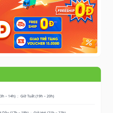
13h – 14h)
;
Giờ Tuất (19h – 20h)
ờ Dậu (17h – 18h)
;
Giờ Hợi (21h – 22h)