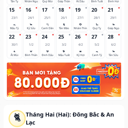
Tân Tỵ
Nhâm Ngọ
Quý Mùi
Giáp Thân
Ất Dậu
Bính Tuất
Đinh Hợi
15
16
17
18
19
20
21
23/1
24/1
25/1
26/1
27/1
28/1
29/1
🐀
🐂
🐅
🐈
🐉
🐍
🐎
Mậu Tý
Kỷ Sửu
Canh Dần
Tân Mão
Nhâm Thìn
Quý Tỵ
Giáp Ngọ
22
23
24
25
26
27
28
30/1
1/2
2/2
3/2
4/2
5/2
6/2
🐐
🐒
🐓
🐕
🐖
🐀
🐂
Ất Mùi
Bính Thân
Đinh Dậu
Mậu Tuất
Kỷ Hợi
Canh Tý
Tân Sửu
Tháng Hai (Hai): Đông Bắc & An
🐈
Lạc