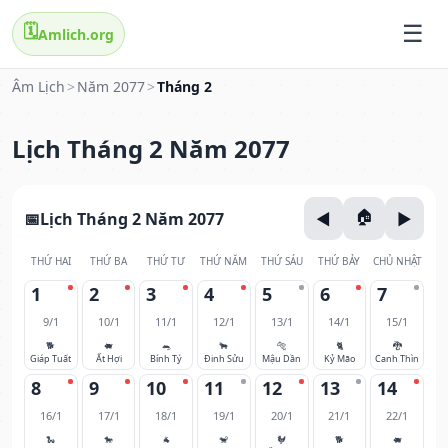
🗓️
Amlich.org
Âm Lịch
>
Năm 2077
>
Tháng 2
Lịch Tháng 2 Năm 2077
Lịch Tháng 2 Năm 2077
THỨ HAI
THỨ BA
THỨ TƯ
THỨ NĂM
THỨ SÁU
THỨ BẢY
CHỦ NHẬT
1
2
3
4
5
6
7
9/1
10/1
11/1
12/1
13/1
14/1
15/1
🐕
🐖
🐀
🐂
🐅
🐈
🐉
Giáp Tuất
Ất Hợi
Bính Tý
Đinh Sửu
Mậu Dần
Kỷ Mão
Canh Thìn
8
9
10
11
12
13
14
16/1
17/1
18/1
19/1
20/1
21/1
22/1
🐍
🐎
🐐
🐒
🐓
🐕
🐖