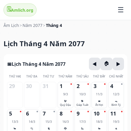
🗓️
Amlich.org
Âm Lịch
>
Năm 2077
>
Tháng 4
Lịch Tháng 4 Năm 2077
Lịch Tháng 4 Năm 2077
THỨ HAI
THỨ BA
THỨ TƯ
THỨ NĂM
THỨ SÁU
THỨ BẢY
CHỦ NHẬT
29
30
31
1
2
3
4
9/3
10/3
11/3
12/3
🐓
🐕
🐖
🐀
Quý Dậu
Giáp Tuất
Ất Hợi
Bính Tý
5
6
7
8
9
10
11
13/3
14/3
15/3
16/3
17/3
18/3
19/3
🐂
🐅
🐈
🐉
🐍
🐎
🐐