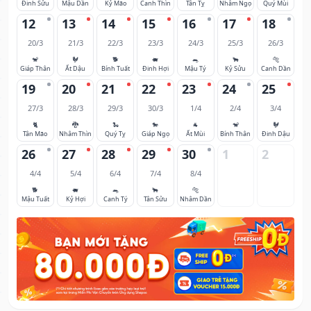
Đinh Sửu
Mậu Dần
Kỷ Mão
Canh Thìn
Tân Tỵ
Nhâm Ngọ
Quý Mùi
12
13
14
15
16
17
18
20/3
21/3
22/3
23/3
24/3
25/3
26/3
🐒
🐓
🐕
🐖
🐀
🐂
🐅
Giáp Thân
Ất Dậu
Bính Tuất
Đinh Hợi
Mậu Tý
Kỷ Sửu
Canh Dần
19
20
21
22
23
24
25
27/3
28/3
29/3
30/3
1/4
2/4
3/4
🐈
🐉
🐍
🐎
🐐
🐒
🐓
Tân Mão
Nhâm Thìn
Quý Tỵ
Giáp Ngọ
Ất Mùi
Bính Thân
Đinh Dậu
26
27
28
29
30
1
2
4/4
5/4
6/4
7/4
8/4
🐕
🐖
🐀
🐂
🐅
Mậu Tuất
Kỷ Hợi
Canh Tý
Tân Sửu
Nhâm Dần