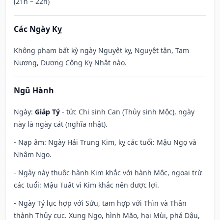
(21h – 22h)
Các Ngày Kỵ
Không phạm bất kỳ ngày Nguyệt kỵ, Nguyệt tận, Tam
Nương, Dương Công Kỵ Nhật nào.
Ngũ Hành
Ngày:
Giáp Tý
- tức Chi sinh Can (Thủy sinh Mộc), ngày
này là ngày cát (nghĩa nhật).
- Nạp âm: Ngày Hải Trung Kim, kỵ các tuổi: Mậu Ngọ và
Nhâm Ngọ.
- Ngày này thuộc hành Kim khắc với hành Mộc, ngoại trừ
các tuổi: Mậu Tuất vì Kim khắc nên được lợi.
- Ngày Tý lục hợp với Sửu, tam hợp với Thìn và Thân
thành Thủy cục. Xung Ngọ, hình Mão, hại Mùi, phá Dậu,