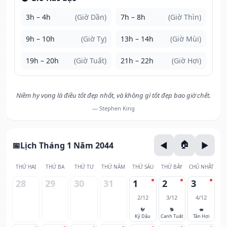
3h – 4h
(Giờ Dần)
7h – 8h
(Giờ Thìn)
9h – 10h
(Giờ Tỵ)
13h – 14h
(Giờ Mùi)
19h – 20h
(Giờ Tuất)
21h – 22h
(Giờ Hợi)
Niềm hy vọng là điều tốt đẹp nhất, và không gì tốt đẹp bao giờ chết.
— Stephen King
Lịch Tháng 1 Năm 2044
THỨ HAI
THỨ BA
THỨ TƯ
THỨ NĂM
THỨ SÁU
THỨ BẢY
CHỦ NHẬT
28
29
30
31
1
2
3
2/12
3/12
4/12
🐓
🐕
🐖
Kỷ Dậu
Canh Tuất
Tân Hợi