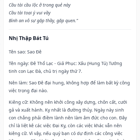
Cầu tài cầu lộc ở trong quẻ này
Cầu tài toại ý vui vầy
Bình an vô sự gặp thầy, gặp quen.”
Nhị Thập Bát Tú
Tên sao
: Sao Đê
Tên ngày
: Đê Thổ Lạc - Giả Phục: Xấu (Hung Tú) Tướng
tinh con Lạc Đà, chủ trị ngày thứ 7.
Nên làm
: Sao Đê đại hung, không hợp để làm bất kỳ công
việc trọng đại nào.
Kiêng cữ
: Không nên khởi công xây dựng, chôn cất, cưới
gả và xuất hành. Kỵ nhất là đường thủy. Ngày này sinh
con chẳng phải điềm lành nên làm âm đức cho con. Đây
chỉ là liệt kê các việc Đại Kỵ, còn các việc khác vẫn nên
kiêng cữ. Vì vậy, nếu quý bạn có dự định các công việc