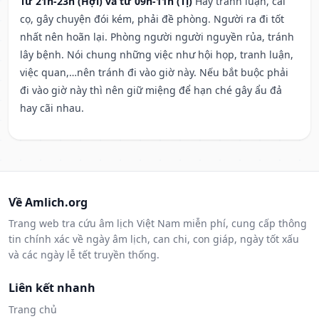
Từ 21h-23h (Hợi) và từ 09h-11h (Tị)
Hay tranh luận, cãi
cọ, gây chuyện đói kém, phải đề phòng. Người ra đi tốt
nhất nên hoãn lại. Phòng người người nguyền rủa, tránh
lây bệnh. Nói chung những việc như hội họp, tranh luận,
việc quan,…nên tránh đi vào giờ này. Nếu bắt buộc phải
đi vào giờ này thì nên giữ miệng để hạn ché gây ẩu đả
hay cãi nhau.
Về Amlich.org
Trang web tra cứu âm lịch Việt Nam miễn phí, cung cấp thông
tin chính xác về ngày âm lịch, can chi, con giáp, ngày tốt xấu
và các ngày lễ tết truyền thống.
Liên kết nhanh
Trang chủ