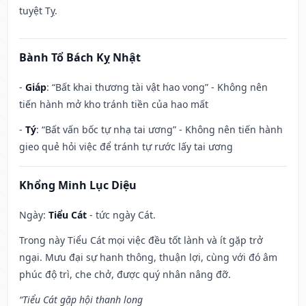
tuyệt Tỵ.
Bành Tổ Bách Kỵ Nhật
-
Giáp
: “Bất khai thương tài vật hao vong” - Không nên
tiến hành mở kho tránh tiền của hao mất
-
Tý
: “Bất vấn bốc tự nhạ tai ương” - Không nên tiến hành
gieo quẻ hỏi việc để tránh tự rước lấy tai ương
Khổng Minh Lục Diệu
Ngày:
Tiểu Cát
- tức ngày Cát.
Trong này Tiểu Cát mọi việc đều tốt lành và ít gặp trở
ngại. Mưu đại sự hanh thông, thuận lợi, cùng với đó âm
phúc độ trì, che chở, được quý nhân nâng đỡ.
“Tiểu Cát gặp hội thanh long