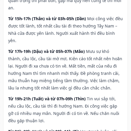
quan trọng thì phải đòn, gặp ma quỷ nên cúng tế thì mới
an.
Từ 15h-17h (Thân) và từ 03h-05h (Dần)
Mọi công việc đều
được tốt lành, tốt nhất cầu tài đi theo hướng Tây Nam –
Nhà cửa được yên lành. Người xuất hành thì đều bình
yên.
Từ 17h-19h (Dậu) và từ 05h-07h (Mão)
Mưu sự khó
thành, cầu lộc, cầu tài mờ mịt. Kiện cáo tốt nhất nên hoãn
lại. Người đi xa chưa có tin về. Mất tiền, mất của nếu đi
hướng Nam thì tìm nhanh mới thấy. Đề phòng tranh cãi,
mâu thuẫn hay miệng tiếng tầm thường. Việc làm chậm,
lâu la nhưng tốt nhất làm việc gì đều cần chắc chắn.
Từ 19h-21h (Tuất) và từ 07h-09h (Thìn)
Tin vui sắp tới,
nếu cầu lộc, cầu tài thì đi hướng Nam. Đi công việc gặp
gỡ có nhiều may mắn. Người đi có tin về. Nếu chăn nuôi
đều gặp thuận lợi.