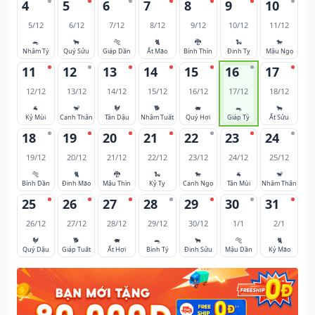
4
5
6
7
8
9
10
5/12
6/12
7/12
8/12
9/12
10/12
11/12
🐀
🐂
🐅
🐈
🐉
🐍
🐎
Nhâm Tý
Quý Sửu
Giáp Dần
Ất Mão
Bính Thìn
Đinh Tỵ
Mậu Ngọ
11
12
13
14
15
16
17
12/12
13/12
14/12
15/12
16/12
17/12
18/12
🐐
🐒
🐓
🐕
🐖
🐀
🐂
Kỷ Mùi
Canh Thân
Tân Dậu
Nhâm Tuất
Quý Hợi
Giáp Tý
Ất Sửu
18
19
20
21
22
23
24
19/12
20/12
21/12
22/12
23/12
24/12
25/12
🐅
🐈
🐉
🐍
🐎
🐐
🐒
Bính Dần
Đinh Mão
Mậu Thìn
Kỷ Tỵ
Canh Ngọ
Tân Mùi
Nhâm Thân
25
26
27
28
29
30
31
26/12
27/12
28/12
29/12
30/12
1/1
2/1
🐓
🐕
🐖
🐀
🐂
🐅
🐈
Quý Dậu
Giáp Tuất
Ất Hợi
Bính Tý
Đinh Sửu
Mậu Dần
Kỷ Mão