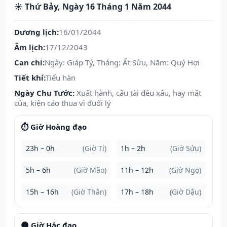
☀️ Thứ Bảy, Ngày 16 Tháng 1 Năm 2044
Dương lịch:
16/01/2044
Âm lịch:
17/12/2043
Can chi:
Ngày: Giáp Tý, Tháng: Ất Sửu, Năm: Quý Hợi
Tiết khí:
Tiểu hàn
Ngày Chu Tước:
Xuất hành, cầu tài đều xấu, hay mất
của, kiện cáo thua vì đuối lý
⏱️ Giờ Hoàng đạo
23h – 0h
(Giờ Tí)
1h – 2h
(Giờ Sửu)
5h – 6h
(Giờ Mão)
11h – 12h
(Giờ Ngọ)
15h – 16h
(Giờ Thân)
17h – 18h
(Giờ Dậu)
🌑 Giờ Hắc đạo