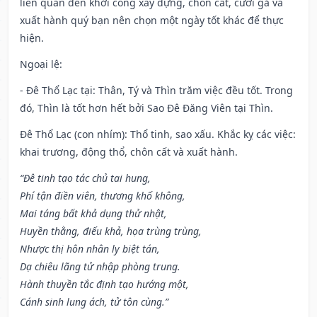
liên quan đến khởi công xây dựng, chôn cất, cưới gả và
xuất hành quý bạn nên chọn một ngày tốt khác để thực
hiện.
Ngoại lệ
:
- Đê Thổ Lạc tại: Thân, Tý và Thìn trăm việc đều tốt. Trong
đó, Thìn là tốt hơn hết bởi Sao Đê Đăng Viên tại Thìn.
Đê Thổ Lạc (con nhím): Thổ tinh, sao xấu. Khắc kỵ các việc:
khai trương, động thổ, chôn cất và xuất hành.
“Đê tinh tạo tác chủ tai hung,
Phí tận điền viên, thương khố không,
Mai táng bất khả dụng thử nhật,
Huyền thằng, điếu khả, họa trùng trùng,
Nhược thị hôn nhân ly biệt tán,
Dạ chiêu lãng tử nhập phòng trung.
Hành thuyền tắc định tạo hướng một,
Cánh sinh lung ách, tử tôn cùng.”