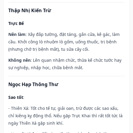
Thập Nhị Kiến Trừ
Trực Bế
Nên làm
: Xây đắp tường, đặt táng, gắn cửa, kê gác, làm
cầu. Khởi công lò nhuộm lò gốm, uống thuốc, trị bệnh
(nhưng chớ trị bệnh mắt), tu sửa cây cối.
Không nên
: Lên quan nhậm chức, thừa kế chức tước hay
sự nghiệp, nhập học, chữa bệnh mắt.
Ngọc Hạp Thông Thư
Sao tốt
:
- Thiên Xá: Tốt cho tế tự, giải oan, trừ được các sao xấu,
chỉ kiêng kỵ động thổ. Nếu gặp Trực Khai thì rất tốt tức là
ngày Thiên Xá gặp sinh khí.