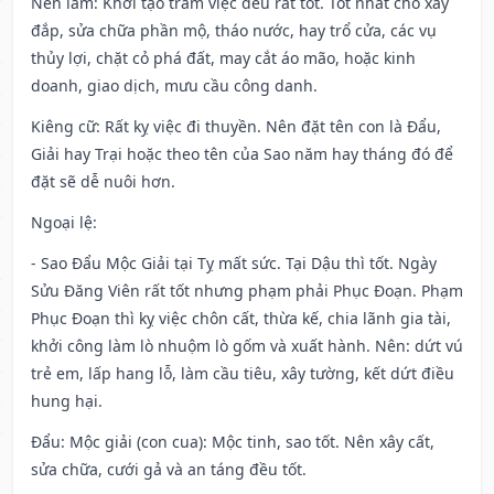
Nên làm
: Khởi tạo trăm việc đều rất tốt. Tốt nhất cho xây
đắp, sửa chữa phần mộ, tháo nước, hay trổ cửa, các vụ
thủy lợi, chặt cỏ phá đất, may cắt áo mão, hoặc kinh
doanh, giao dịch, mưu cầu công danh.
Kiêng cữ
: Rất kỵ việc đi thuyền. Nên đặt tên con là Đẩu,
Giải hay Trại hoặc theo tên của Sao năm hay tháng đó để
đặt sẽ dễ nuôi hơn.
Ngoại lệ
:
- Sao Đẩu Mộc Giải tại Tỵ mất sức. Tại Dậu thì tốt. Ngày
Sửu Đăng Viên rất tốt nhưng phạm phải Phục Đoạn. Phạm
Phục Đoạn thì kỵ việc chôn cất, thừa kế, chia lãnh gia tài,
khởi công làm lò nhuộm lò gốm và xuất hành. Nên: dứt vú
trẻ em, lấp hang lỗ, làm cầu tiêu, xây tường, kết dứt điều
hung hại.
Đẩu: Mộc giải (con cua): Mộc tinh, sao tốt. Nên xây cất,
sửa chữa, cưới gả và an táng đều tốt.