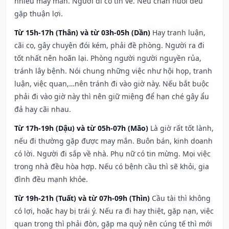
nhiều may mắn. Người đi có tin về. Nếu chăn nuôi đều
gặp thuận lợi.
Từ 15h-17h (Thân) và từ 03h-05h (Dần)
Hay tranh luận,
cãi cọ, gây chuyện đói kém, phải đề phòng. Người ra đi
tốt nhất nên hoãn lại. Phòng người người nguyền rủa,
tránh lây bệnh. Nói chung những việc như hội họp, tranh
luận, việc quan,…nên tránh đi vào giờ này. Nếu bắt buộc
phải đi vào giờ này thì nên giữ miệng để hạn ché gây ẩu
đả hay cãi nhau.
Từ 17h-19h (Dậu) và từ 05h-07h (Mão)
Là giờ rất tốt lành,
nếu đi thường gặp được may mắn. Buôn bán, kinh doanh
có lời. Người đi sắp về nhà. Phụ nữ có tin mừng. Mọi việc
trong nhà đều hòa hợp. Nếu có bệnh cầu thì sẽ khỏi, gia
đình đều mạnh khỏe.
Từ 19h-21h (Tuất) và từ 07h-09h (Thìn)
Cầu tài thì không
có lợi, hoặc hay bị trái ý. Nếu ra đi hay thiệt, gặp nạn, việc
quan trọng thì phải đòn, gặp ma quỷ nên cúng tế thì mới