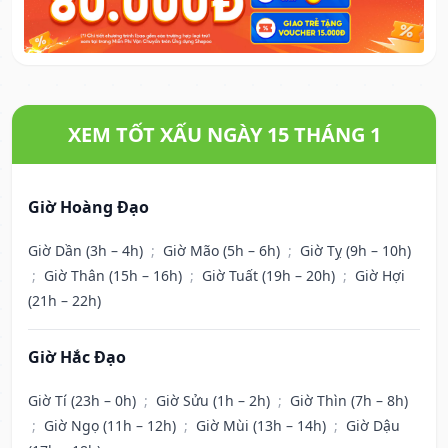
XEM TỐT XẤU NGÀY 15 THÁNG 1
Giờ Hoàng Đạo
Giờ Dần (3h – 4h)
;
Giờ Mão (5h – 6h)
;
Giờ Tỵ (9h – 10h)
;
Giờ Thân (15h – 16h)
;
Giờ Tuất (19h – 20h)
;
Giờ Hợi
(21h – 22h)
Giờ Hắc Đạo
Giờ Tí (23h – 0h)
;
Giờ Sửu (1h – 2h)
;
Giờ Thìn (7h – 8h)
;
Giờ Ngọ (11h – 12h)
;
Giờ Mùi (13h – 14h)
;
Giờ Dậu