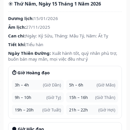
☀️ Thứ Năm, Ngày 15 Tháng 1 Năm 2026
Dương lịch:
15/01/2026
Âm lịch:
27/11/2025
Can chi:
Ngày: Kỷ Sửu, Tháng: Mậu Tý, Năm: Ất Tỵ
Tiết khí:
Tiểu hàn
Ngày Thiên Đường:
Xuất hành tốt, quý nhân phù trợ,
buôn bán may mắn, mọi việc đều như ý
⏱️ Giờ Hoàng đạo
3h – 4h
(Giờ Dần)
5h – 6h
(Giờ Mão)
9h – 10h
(Giờ Tỵ)
15h – 16h
(Giờ Thân)
19h – 20h
(Giờ Tuất)
21h – 22h
(Giờ Hợi)
🌑 Giờ Hắc đạo