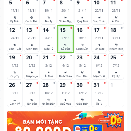
5
6
7
8
9
10
11
17/11
18/11
19/11
20/11
21/11
22/11
23/11
🐈
🐉
🐍
🐎
🐐
🐒
🐓
Kỷ Mão
Canh Thìn
Tân Tỵ
Nhâm Ngọ
Quý Mùi
Giáp Thân
Ất Dậu
12
13
14
15
16
17
18
24/11
25/11
26/11
27/11
28/11
29/11
30/11
🐕
🐖
🐀
🐂
🐅
🐈
🐉
Bính Tuất
Đinh Hợi
Mậu Tý
Kỷ Sửu
Canh Dần
Tân Mão
Nhâm Thìn
19
20
21
22
23
24
25
1/12
2/12
3/12
4/12
5/12
6/12
7/12
🐍
🐎
🐐
🐒
🐓
🐕
🐖
Quý Tỵ
Giáp Ngọ
Ất Mùi
Bính Thân
Đinh Dậu
Mậu Tuất
Kỷ Hợi
26
27
28
29
30
31
1
8/12
9/12
10/12
11/12
12/12
13/12
🐀
🐂
🐅
🐈
🐉
🐍
Canh Tý
Tân Sửu
Nhâm Dần
Quý Mão
Giáp Thìn
Ất Tỵ