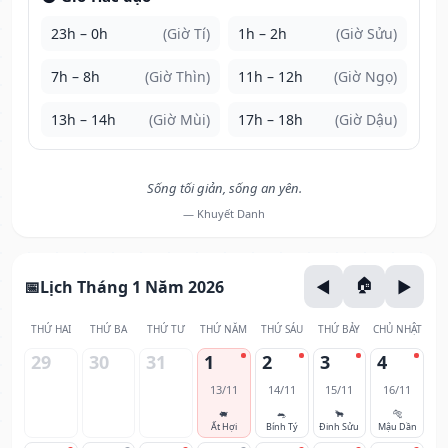
23h – 0h
(Giờ Tí)
1h – 2h
(Giờ Sửu)
7h – 8h
(Giờ Thìn)
11h – 12h
(Giờ Ngọ)
13h – 14h
(Giờ Mùi)
17h – 18h
(Giờ Dậu)
Sống tối giản, sống an yên.
— Khuyết Danh
Lịch Tháng 1 Năm 2026
THỨ HAI
THỨ BA
THỨ TƯ
THỨ NĂM
THỨ SÁU
THỨ BẢY
CHỦ NHẬT
29
30
31
1
2
3
4
13/11
14/11
15/11
16/11
🐖
🐀
🐂
🐅
Ất Hợi
Bính Tý
Đinh Sửu
Mậu Dần