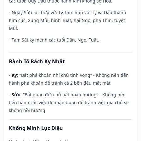
các tuổi: Quý Dậu thuộc hành Kim không sợ Hỏa.
- Ngày Sửu lục hợp với Tý, tam hợp với Tỵ và Dậu thành
Kim cục. Xung Mùi, hình Tuất, hại Ngọ, phá Thìn, tuyệt
Mùi.
- Tam Sát kỵ mệnh các tuổi Dần, Ngọ, Tuất.
Bành Tổ Bách Kỵ Nhật
-
Kỷ
: “Bất phá khoán nhị chủ tịnh vong” - Không nên tiến
hành phá khoán để tránh cả 2 bên đều mất mát
-
Sửu
: “Bất quan đới chủ bất hoàn hương” - Không nên
tiến hành các việc đi nhận quan để tránh việc gia chủ sẽ
không hồi hương
Khổng Minh Lục Diệu