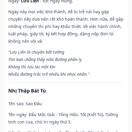
Ngày:
Lưu Liên
- tức ngày Hung.
Ngày này mọi việc khó thành, dễ bị trễ nải hay gặp
chuyện dây dưa nên rất khó hoàn thành. Hơn nữa, dễ gặp
những chuyện thị phi hay khẩu thiệt. Về việc hành chính,
luật pháp, giấy tờ, ký kết hợp đồng, dâng nộp đơn từ
không nên vội vã.
“Lưu Liên là chuyện bất tường
Tìm bạn chẳng thấy nửa đường phân ly
Không thì lưu lạc một khi
Nhiều đường trắc trở nhiều khi nhọc nhằn.”
Nhị Thập Bát Tú
Tên sao
: Sao Đẩu
Tên ngày
: Đẩu Mộc Giải - Tống Hữu: Tốt (Kiết Tú). Tướng
tinh con cua, chủ trị ngày thứ 5.