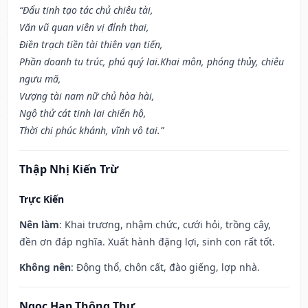
“Đẩu tinh tạo tác chủ chiêu tài,
Văn vũ quan viên vị đỉnh thai,
Điền trạch tiền tài thiên vạn tiến,
Phần doanh tu trúc, phú quý lai.Khai môn, phóng thủy, chiêu
ngưu mã,
Vượng tài nam nữ chủ hòa hài,
Ngộ thử cát tinh lai chiến hộ,
Thời chi phúc khánh, vĩnh vô tai.”
Thập Nhị Kiến Trừ
Trực Kiến
Nên làm
: Khai trương, nhậm chức, cưới hỏi, trồng cây,
đền ơn đáp nghĩa. Xuất hành đặng lợi, sinh con rất tốt.
Không nên
: Động thổ, chôn cất, đào giếng, lợp nhà.
Ngọc Hạp Thông Thư