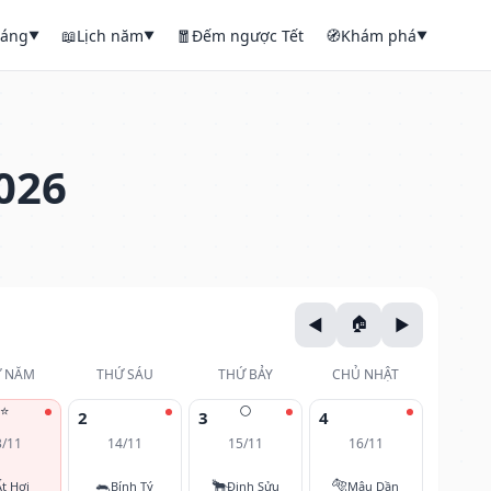
háng
📖
Lịch năm
🧧
Đếm ngược Tết
🧭
Khám phá
▼
▼
▼
026
 NĂM
THỨ SÁU
THỨ BẢY
CHỦ NHẬT
⭐
🌕
2
3
4
3/11
14/11
15/11
16/11
🐀
🐂
🐅
Ất Hợi
Bính Tý
Đinh Sửu
Mậu Dần