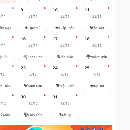
9
10
11
0/11
21/11
22/11
23/11
🐐
🐒
🐓
âm Ngọ
Quý Mùi
Giáp Thân
Ất Dậu
16
17
18
7/11
28/11
29/11
30/11
🐅
🐈
🐉
ỷ Sửu
Canh Dần
Tân Mão
Nhâm Thìn
23
24
25
/12
5/12
6/12
7/12
🐓
🐕
🐖
nh Thân
Đinh Dậu
Mậu Tuất
Kỷ Hợi
30
31
1
1/12
12/12
13/12
🐉
🐍
ý Mão
Giáp Thìn
Ất Tỵ