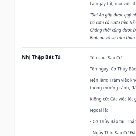
Là ngày tốt, mọi việc
“Đại An gặp được quý n
Có cơm có rượu tiền tiễ
Chẳng thời cũng được Đ
Bình an vô sự tấm thân
Nhị Thập Bát Tú
Tên sao
: Sao Cơ
Tên ngày
: Cơ Thủy Báo
Nên làm
: Trăm việc kh
thông mương rảnh, đào
Kiêng cữ
: Các việc ló
Ngoại lệ
:
- Cơ Thủy Báo tại: Thân
- Ngày Thìn Sao Cơ Đăn