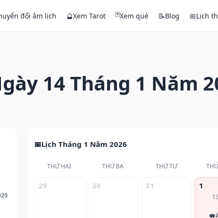
🃏
huyển đổi âm lịch
🔮
Xem Tarot
Xem quẻ
📝
Blog
📅
Lịch t
gày 14 Tháng 1 Năm 2
Lịch Tháng 1 Năm 2026
THỨ HAI
THỨ BA
THỨ TƯ
THỨ
29
30
31
1
025
1
🐖