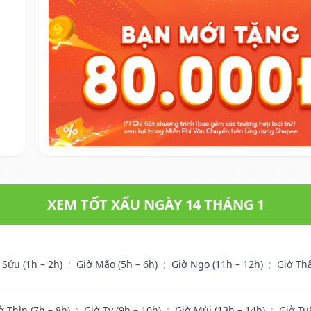
XEM TỐT XẤU NGÀY 14 THÁNG 1
 Sửu (1h – 2h)
;
Giờ Mão (5h – 6h)
;
Giờ Ngọ (11h – 12h)
;
Giờ Th
ờ Thìn (7h – 8h)
;
Giờ Tỵ (9h – 10h)
;
Giờ Mùi (13h – 14h)
;
Giờ Tu