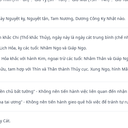
 Nguyệt kỵ, Nguyệt tận, Tam Nương, Dương Công Kỵ Nhật nào.
n khắc Chi (Thổ khắc Thủy), ngày này là ngày cát trung bình (chế nh
Lịch Hỏa, kỵ các tuổi: Nhâm Ngọ và Giáp Ngọ.
 Hỏa khắc với hành Kim, ngoại trừ các tuổi: Nhâm Thân và Giáp N
 Sửu, tam hợp với Thìn và Thân thành Thủy cục. Xung Ngọ, hình Mão
điền chủ bất tường” - Không nên tiến hành việc liên quan đến nhậ
nhạ tai ương” - Không nên tiến hành gieo quẻ hỏi việc để tránh tự r
y Cát.