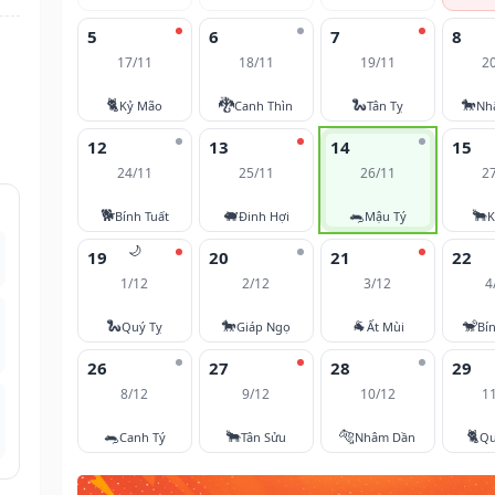
5
6
7
8
17/11
18/11
19/11
2
🐈
🐉
🐍
🐎
Kỷ Mão
Canh Thìn
Tân Tỵ
Nh
12
13
14
15
24/11
25/11
26/11
2
🐕
🐖
🐀
🐂
Bính Tuất
Đinh Hợi
Mậu Tý
K
🌙
19
20
21
22
1/12
2/12
3/12
4
🐍
🐎
🐐
🐒
Quý Tỵ
Giáp Ngọ
Ất Mùi
Bí
26
27
28
29
8/12
9/12
10/12
1
🐀
🐂
🐅
🐈
Canh Tý
Tân Sửu
Nhâm Dần
Qu