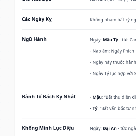
Các Ngày Kỵ
Không phạm bất kỳ ngày
Ngũ Hành
Ngày:
Mậu Tý
- tức Ca
- Nạp âm: Ngày Phích 
- Ngày này thuộc hành
- Ngày Tý lục hợp với
Bành Tổ Bách Kỵ Nhật
-
Mậu
: “Bất thụ điền 
-
Tý
: “Bất vấn bốc tự 
Khổng Minh Lục Diệu
Ngày:
Đại An
- tức ngà