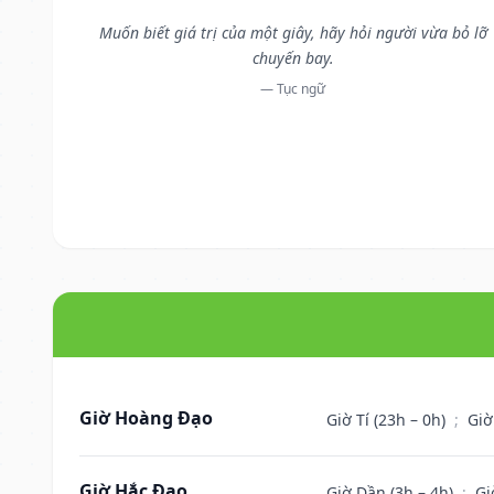
Muốn biết giá trị của một giây, hãy hỏi người vừa bỏ lỡ
chuyến bay.
— Tục ngữ
Giờ Hoàng Đạo
Giờ Tí (23h – 0h)
;
Giờ
Giờ Hắc Đạo
Giờ Dần (3h – 4h)
;
Gi