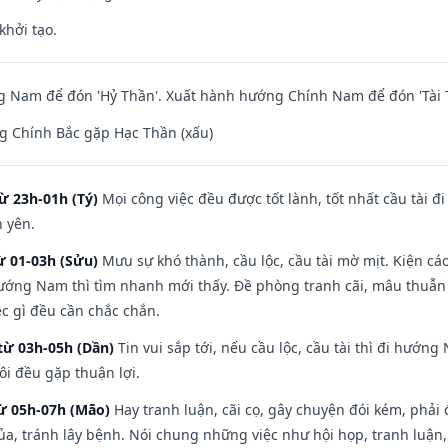
khởi tạo.
 Nam để đón 'Hỷ Thần'. Xuất hành hướng Chính Nam để đón 'Tài 
g Chính Bắc gặp Hạc Thần (xấu)
ừ 23h-01h (Tý)
Mọi công việc đều được tốt lành, tốt nhất cầu tài
h yên.
ừ 01-03h (Sửu)
Mưu sự khó thành, cầu lộc, cầu tài mờ mịt. Kiện cáo
hướng Nam thì tìm nhanh mới thấy. Đề phòng tranh cãi, mâu thuẫn
ệc gì đều cần chắc chắn.
từ 03h-05h (Dần)
Tin vui sắp tới, nếu cầu lộc, cầu tài thì đi hướ
ôi đều gặp thuận lợi.
từ 05h-07h (Mão)
Hay tranh luận, cãi cọ, gây chuyện đói kém, phải
a, tránh lây bệnh. Nói chung những việc như hội họp, tranh luận,