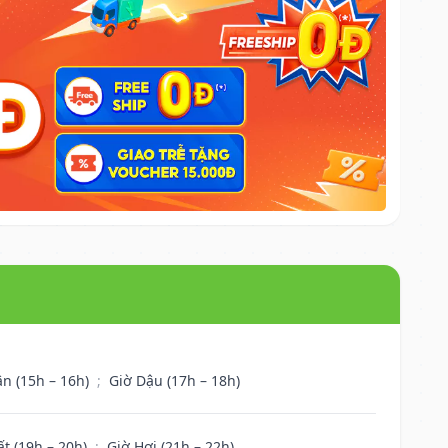
ân (15h – 16h)
;
Giờ Dậu (17h – 18h)
ất (19h – 20h)
;
Giờ Hợi (21h – 22h)