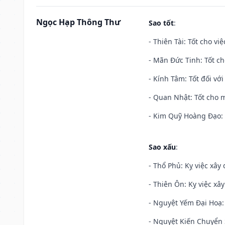
Ngọc Hạp Thông Thư
Sao tốt
:
- Thiên Tài: Tốt cho vi
- Mãn Đức Tinh: Tốt ch
- Kính Tâm: Tốt đối với 
- Quan Nhật: Tốt cho m
- Kim Quỹ Hoàng Đạo: T
Sao xấu
:
- Thổ Phủ: Kỵ việc xây
- Thiên Ôn: Kỵ việc xâ
- Nguyệt Yếm Đại Hoạ: X
- Nguyệt Kiến Chuyển S