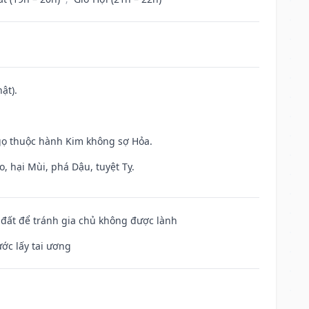
ật).
gọ thuộc hành Kim không sợ Hỏa.
, hại Mùi, phá Dậu, tuyệt Tỵ.
n đất để tránh gia chủ không được lành
ước lấy tai ương