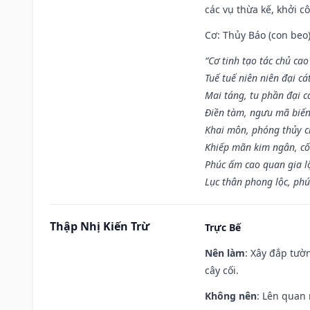
các vụ thừa kế, khởi c
Cơ: Thủy Báo (con beo)
“Cơ tinh tạo tác chủ ca
Tuế tuế niên niên đại cá
Mai táng, tu phần đại cá
Điền tàm, ngưu mã biến
Khai môn, phóng thủy ch
Khiếp mãn kim ngân, c
Phúc ấm cao quan gia lộ
Lục thân phong lộc, phú
Thập Nhị Kiến Trừ
Trực Bế
Nên làm
: Xây đắp tườ
cây cối.
Không nên
: Lên quan