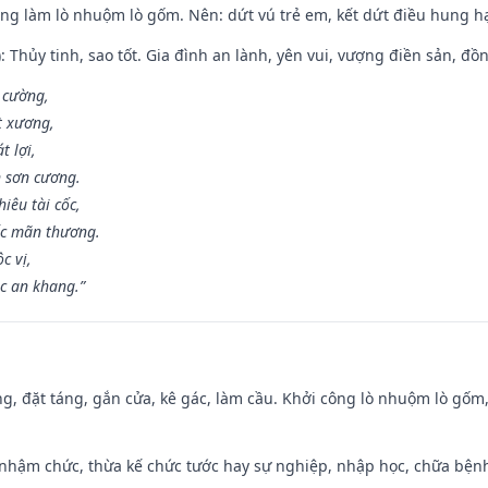
ông làm lò nhuộm lò gốm. Nên: dứt vú trẻ em, kết dứt điều hung hại
: Thủy tinh, sao tốt. Gia đình an lành, yên vui, vượng điền sản, đồ
o cường,
t xương,
t lợi,
 sơn cương.
iêu tài cốc,
ốc mãn thương.
c vị,
c an khang.”
ng, đặt táng, gắn cửa, kê gác, làm cầu. Khởi công lò nhuộm lò gốm,
 nhậm chức, thừa kế chức tước hay sự nghiệp, nhập học, chữa bện