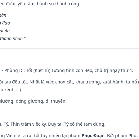
 đều được yên tâm, hành sự thành công.
hân
n đưa
ại An
 thanh nhàn.”
 - Phùng Dị: Tốt (Kiết Tú) Tướng tinh con Beo, chủ trị ngày thứ 4.
ởi tạo đều tốt. Nhất là việc chôn cất, khai trương, xuất hành, tu bổ
 kênh,...)
t giường, đóng giường, đi thuyền.
, Tý, Thìn trăm việc kỵ. Duy tại Tý có thể tạm dùng.
g Viên lẽ ra rất tốt tuy nhiên lại phạm
Phục Đoạn
. Bởi phạm Phục 