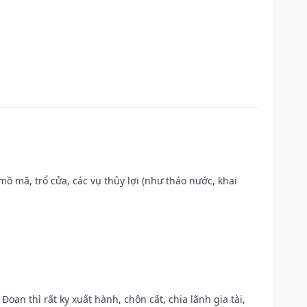
 mồ mã, trổ cửa, các vụ thủy lợi (như tháo nước, khai
Đoạn thì rất kỵ xuất hành, chôn cất, chia lãnh gia tài,