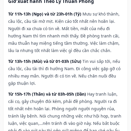
Giờ xuất hành Theo Lý Thuần Phong
Từ 11h-13h (Ngọ) và từ 23h-01h (Tý)
Mưu sự khó thành,
cầu lộc, cầu tài mờ mịt. Kiện cáo tốt nhất nên hoãn lại.
Người đi xa chưa có tin về. Mất tiền, mất của nếu đi
hướng Nam thì tìm nhanh mới thấy. Đề phòng tranh cãi,
mâu thuẫn hay miệng tiếng tầm thường. Việc làm chậm,
lâu la nhưng tốt nhất làm việc gì đều cần chắc chắn.
Từ 13h-15h (Mùi) và từ 01-03h (Sửu)
Tin vui sắp tới, nếu
cầu lộc, cầu tài thì đi hướng Nam. Đi công việc gặp gỡ có
nhiều may mắn. Người đi có tin về. Nếu chăn nuôi đều
gặp thuận lợi.
Từ 15h-17h (Thân) và từ 03h-05h (Dần)
Hay tranh luận,
cãi cọ, gây chuyện đói kém, phải đề phòng. Người ra đi
tốt nhất nên hoãn lại. Phòng người người nguyền rủa,
tránh lây bệnh. Nói chung những việc như hội họp, tranh
luận, việc quan,…nên tránh đi vào giờ này. Nếu bắt buộc
phải đi vào giờ này thì nên giữ miệng để hạn ché gây ẩu