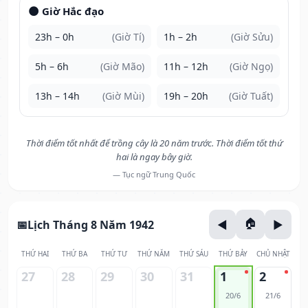
🌑 Giờ Hắc đạo
23h – 0h
(Giờ Tí)
1h – 2h
(Giờ Sửu)
5h – 6h
(Giờ Mão)
11h – 12h
(Giờ Ngọ)
13h – 14h
(Giờ Mùi)
19h – 20h
(Giờ Tuất)
Thời điểm tốt nhất để trồng cây là 20 năm trước. Thời điểm tốt thứ
hai là ngay bây giờ.
— Tục ngữ Trung Quốc
Lịch Tháng 8 Năm 1942
THỨ HAI
THỨ BA
THỨ TƯ
THỨ NĂM
THỨ SÁU
THỨ BẢY
CHỦ NHẬT
27
28
29
30
31
1
2
20/6
21/6