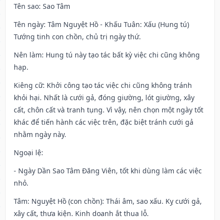
Tên sao
: Sao Tâm
Tên ngày
: Tâm Nguyệt Hồ - Khấu Tuân: Xấu (Hung tú)
Tướng tinh con chồn, chủ trị ngày thứ.
Nên làm
: Hung tú này tạo tác bất kỳ việc chi cũng không
hạp.
Kiêng cữ
: Khởi công tạo tác việc chi cũng không tránh
khỏi hại. Nhất là cưới gả, đóng giường, lót giường, xây
cất, chôn cất và tranh tụng. Vì vậy, nên chọn một ngày tốt
khác để tiến hành các việc trên, đặc biệt tránh cưới gả
nhằm ngày này.
Ngoại lệ
:
- Ngày Dần Sao Tâm Đăng Viên, tốt khi dùng làm các việc
nhỏ.
Tâm: Nguyệt Hồ (con chồn): Thái âm, sao xấu. Kỵ cưới gả,
xây cất, thưa kiện. Kinh doanh ắt thua lỗ.