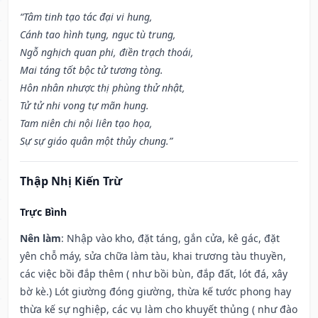
“Tâm tinh tạo tác đại vi hung,
Cánh tao hình tụng, ngục tù trung,
Ngỗ nghịch quan phi, điền trạch thoái,
Mai táng tốt bộc tử tương tòng.
Hôn nhân nhược thị phùng thử nhật,
Tử tử nhi vong tự mãn hung.
Tam niên chi nội liên tạo họa,
Sự sự giáo quân một thủy chung.”
Thập Nhị Kiến Trừ
Trực Bình
Nên làm
: Nhập vào kho, đặt táng, gắn cửa, kê gác, đặt
yên chỗ máy, sửa chữa làm tàu, khai trương tàu thuyền,
các việc bồi đắp thêm ( như bồi bùn, đắp đất, lót đá, xây
bờ kè.) Lót giường đóng giường, thừa kế tước phong hay
thừa kế sự nghiệp, các vụ làm cho khuyết thủng ( như đào