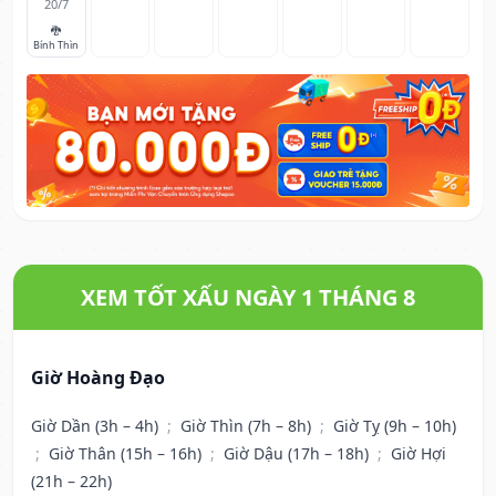
20/7
🐉
Bính Thìn
XEM TỐT XẤU NGÀY 1 THÁNG 8
Giờ Hoàng Đạo
Giờ Dần (3h – 4h)
;
Giờ Thìn (7h – 8h)
;
Giờ Tỵ (9h – 10h)
;
Giờ Thân (15h – 16h)
;
Giờ Dậu (17h – 18h)
;
Giờ Hợi
(21h – 22h)