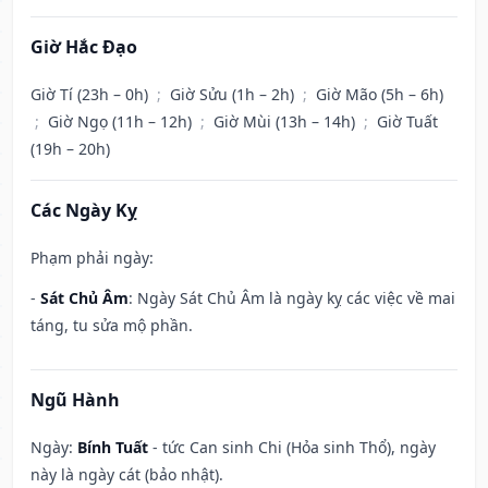
Giờ Hắc Đạo
Giờ Tí (23h – 0h)
;
Giờ Sửu (1h – 2h)
;
Giờ Mão (5h – 6h)
;
Giờ Ngọ (11h – 12h)
;
Giờ Mùi (13h – 14h)
;
Giờ Tuất
(19h – 20h)
Các Ngày Kỵ
Phạm phải ngày:
-
Sát Chủ Âm
: Ngày Sát Chủ Âm là ngày kỵ các việc về mai
táng, tu sửa mộ phần.
Ngũ Hành
Ngày:
Bính Tuất
- tức Can sinh Chi (Hỏa sinh Thổ), ngày
này là ngày cát (bảo nhật).