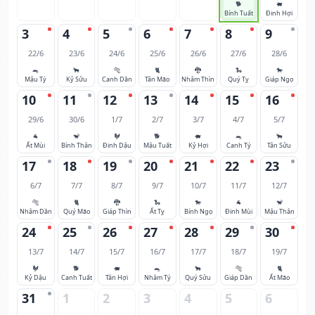
🐕
🐖
Bính Tuất
Đinh Hợi
3
4
5
6
7
8
9
22/6
23/6
24/6
25/6
26/6
27/6
28/6
🐀
🐂
🐅
🐈
🐉
🐍
🐎
Mậu Tý
Kỷ Sửu
Canh Dần
Tân Mão
Nhâm Thìn
Quý Tỵ
Giáp Ngọ
10
11
12
13
14
15
16
29/6
30/6
1/7
2/7
3/7
4/7
5/7
🐐
🐒
🐓
🐕
🐖
🐀
🐂
Ất Mùi
Bính Thân
Đinh Dậu
Mậu Tuất
Kỷ Hợi
Canh Tý
Tân Sửu
17
18
19
20
21
22
23
6/7
7/7
8/7
9/7
10/7
11/7
12/7
🐅
🐈
🐉
🐍
🐎
🐐
🐒
Nhâm Dần
Quý Mão
Giáp Thìn
Ất Tỵ
Bính Ngọ
Đinh Mùi
Mậu Thân
24
25
26
27
28
29
30
13/7
14/7
15/7
16/7
17/7
18/7
19/7
🐓
🐕
🐖
🐀
🐂
🐅
🐈
Kỷ Dậu
Canh Tuất
Tân Hợi
Nhâm Tý
Quý Sửu
Giáp Dần
Ất Mão
31
1
2
3
4
5
6