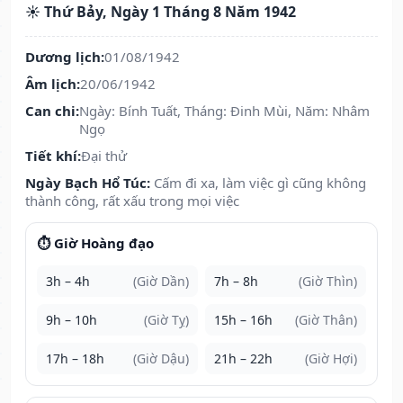
☀️ Thứ Bảy, Ngày 1 Tháng 8 Năm 1942
Dương lịch:
01/08/1942
Âm lịch:
20/06/1942
Can chi:
Ngày: Bính Tuất, Tháng: Đinh Mùi, Năm: Nhâm
Ngọ
Tiết khí:
Đại thử
Ngày Bạch Hổ Túc:
Cấm đi xa, làm việc gì cũng không
thành công, rất xấu trong mọi việc
⏱️ Giờ Hoàng đạo
3h – 4h
(Giờ Dần)
7h – 8h
(Giờ Thìn)
9h – 10h
(Giờ Tỵ)
15h – 16h
(Giờ Thân)
17h – 18h
(Giờ Dậu)
21h – 22h
(Giờ Hợi)