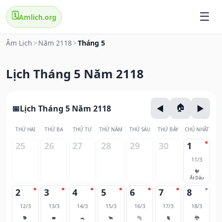
🗓️
Amlich.org
Âm Lịch
>
Năm 2118
>
Tháng 5
Lịch Tháng 5 Năm 2118
Lịch Tháng 5 Năm 2118
THỨ HAI
THỨ BA
THỨ TƯ
THỨ NĂM
THỨ SÁU
THỨ BẢY
CHỦ NHẬT
25
26
27
28
29
30
1
11/3
🐓
Ất Dậu
2
3
4
5
6
7
8
12/3
13/3
14/3
15/3
16/3
17/3
18/3
🐕
🐖
🐀
🐂
🐅
🐈
🐉