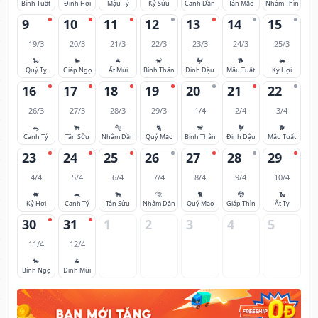
Bính Tuất
Đinh Hợi
Mậu Tý
Kỷ Sửu
Canh Dần
Tân Mão
Nhâm Thìn
9
10
11
12
13
14
15
19/3
20/3
21/3
22/3
23/3
24/3
25/3
🐍
🐎
🐐
🐒
🐓
🐕
🐖
Quý Tỵ
Giáp Ngọ
Ất Mùi
Bính Thân
Đinh Dậu
Mậu Tuất
Kỷ Hợi
16
17
18
19
20
21
22
26/3
27/3
28/3
29/3
1/4
2/4
3/4
🐀
🐂
🐅
🐈
🐒
🐓
🐕
Canh Tý
Tân Sửu
Nhâm Dần
Quý Mão
Bính Thân
Đinh Dậu
Mậu Tuất
23
24
25
26
27
28
29
4/4
5/4
6/4
7/4
8/4
9/4
10/4
🐖
🐀
🐂
🐅
🐈
🐉
🐍
Kỷ Hợi
Canh Tý
Tân Sửu
Nhâm Dần
Quý Mão
Giáp Thìn
Ất Tỵ
30
31
1
2
3
4
5
11/4
12/4
🐎
🐐
Bính Ngọ
Đinh Mùi