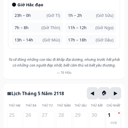
🌑 Giờ Hắc đạo
23h – 0h
(Giờ Tí)
1h – 2h
(Giờ Sửu)
7h – 8h
(Giờ Thìn)
11h – 12h
(Giờ Ngọ)
13h – 14h
(Giờ Mùi)
17h – 18h
(Giờ Dậu)
Ta sẽ đóng những con tàu đi khắp đại dương, nhưng trước hết phải
có những con người đẹp nhất, biết căm thù và biết yêu thương.
— Tố Hữu
Lịch Tháng 5 Năm 2118
THỨ HAI
THỨ BA
THỨ TƯ
THỨ NĂM
THỨ SÁU
THỨ BẢY
CHỦ NHẬT
25
26
27
28
29
30
1
11/3