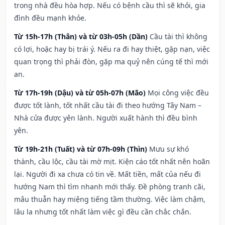
trong nhà đều hòa hợp. Nếu có bệnh cầu thì sẽ khỏi, gia
đình đều mạnh khỏe.
Từ 15h-17h (Thân) và từ 03h-05h (Dần)
Cầu tài thì không
có lợi, hoặc hay bị trái ý. Nếu ra đi hay thiệt, gặp nạn, việc
quan trọng thì phải đòn, gặp ma quỷ nên cúng tế thì mới
an.
Từ 17h-19h (Dậu) và từ 05h-07h (Mão)
Mọi công việc đều
được tốt lành, tốt nhất cầu tài đi theo hướng Tây Nam –
Nhà cửa được yên lành. Người xuất hành thì đều bình
yên.
Từ 19h-21h (Tuất) và từ 07h-09h (Thìn)
Mưu sự khó
thành, cầu lộc, cầu tài mờ mịt. Kiện cáo tốt nhất nên hoãn
lại. Người đi xa chưa có tin về. Mất tiền, mất của nếu đi
hướng Nam thì tìm nhanh mới thấy. Đề phòng tranh cãi,
mâu thuẫn hay miệng tiếng tầm thường. Việc làm chậm,
lâu la nhưng tốt nhất làm việc gì đều cần chắc chắn.