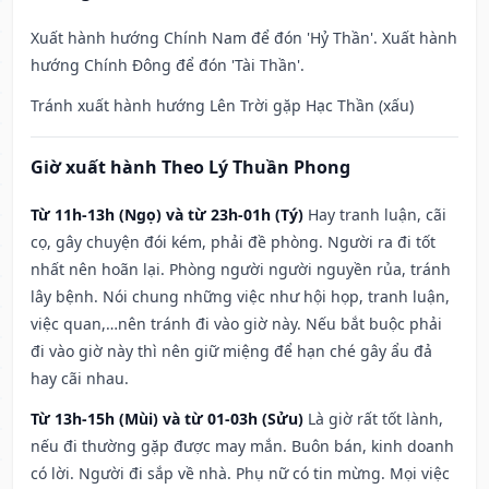
Xuất hành hướng Chính Nam để đón 'Hỷ Thần'. Xuất hành
hướng Chính Đông để đón 'Tài Thần'.
Tránh xuất hành hướng Lên Trời gặp Hạc Thần (xấu)
Giờ xuất hành Theo Lý Thuần Phong
Từ 11h-13h (Ngọ) và từ 23h-01h (Tý)
Hay tranh luận, cãi
cọ, gây chuyện đói kém, phải đề phòng. Người ra đi tốt
nhất nên hoãn lại. Phòng người người nguyền rủa, tránh
lây bệnh. Nói chung những việc như hội họp, tranh luận,
việc quan,…nên tránh đi vào giờ này. Nếu bắt buộc phải
đi vào giờ này thì nên giữ miệng để hạn ché gây ẩu đả
hay cãi nhau.
Từ 13h-15h (Mùi) và từ 01-03h (Sửu)
Là giờ rất tốt lành,
nếu đi thường gặp được may mắn. Buôn bán, kinh doanh
có lời. Người đi sắp về nhà. Phụ nữ có tin mừng. Mọi việc