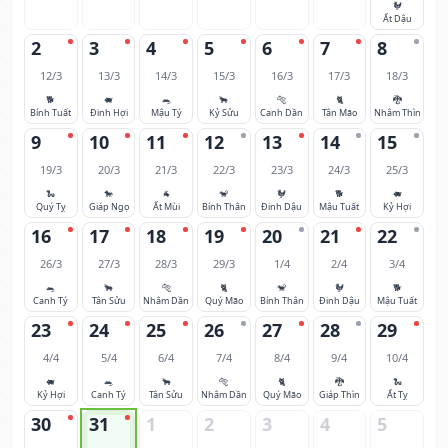
🐓
Ất Dậu
2
3
4
5
6
7
8
12/3
13/3
14/3
15/3
16/3
17/3
18/3
🐕
🐖
🐀
🐂
🐅
🐈
🐉
Bính Tuất
Đinh Hợi
Mậu Tý
Kỷ Sửu
Canh Dần
Tân Mão
Nhâm Thìn
9
10
11
12
13
14
15
19/3
20/3
21/3
22/3
23/3
24/3
25/3
🐍
🐎
🐐
🐒
🐓
🐕
🐖
Quý Tỵ
Giáp Ngọ
Ất Mùi
Bính Thân
Đinh Dậu
Mậu Tuất
Kỷ Hợi
16
17
18
19
20
21
22
26/3
27/3
28/3
29/3
1/4
2/4
3/4
🐀
🐂
🐅
🐈
🐒
🐓
🐕
Canh Tý
Tân Sửu
Nhâm Dần
Quý Mão
Bính Thân
Đinh Dậu
Mậu Tuất
23
24
25
26
27
28
29
4/4
5/4
6/4
7/4
8/4
9/4
10/4
🐖
🐀
🐂
🐅
🐈
🐉
🐍
Kỷ Hợi
Canh Tý
Tân Sửu
Nhâm Dần
Quý Mão
Giáp Thìn
Ất Tỵ
30
31
1
2
3
4
5