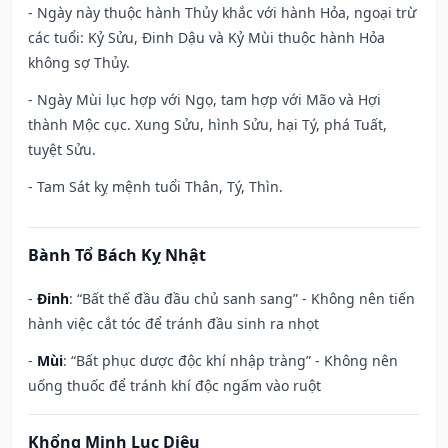
- Ngày này thuộc hành Thủy khắc với hành Hỏa, ngoại trừ
các tuổi: Kỷ Sửu, Đinh Dậu và Kỷ Mùi thuộc hành Hỏa
không sợ Thủy.
- Ngày Mùi lục hợp với Ngọ, tam hợp với Mão và Hợi
thành Mộc cục. Xung Sửu, hình Sửu, hại Tý, phá Tuất,
tuyệt Sửu.
- Tam Sát kỵ mệnh tuổi Thân, Tý, Thìn.
Bành Tổ Bách Kỵ Nhật
-
Đinh
: “Bất thế đầu đầu chủ sanh sang” - Không nên tiến
hành việc cắt tóc để tránh đầu sinh ra nhọt
-
Mùi
: “Bất phục dược độc khí nhập tràng” - Không nên
uống thuốc để tránh khí độc ngấm vào ruột
Khổng Minh Lục Diệu