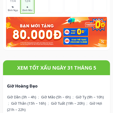
11/4
12/4
🐎
🐐
Bính Ngọ
Đinh Mùi
XEM TỐT XẤU NGÀY 31 THÁNG 5
Giờ Hoàng Đạo
Giờ Dần (3h – 4h)
;
Giờ Mão (5h – 6h)
;
Giờ Tỵ (9h – 10h)
;
Giờ Thân (15h – 16h)
;
Giờ Tuất (19h – 20h)
;
Giờ Hợi
(21h – 22h)