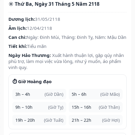
☀️ Thứ Ba, Ngày 31 Tháng 5 Năm 2118
Dương lịch:
31/05/2118
Âm lịch:
12/04/2118
Can chi:
Ngày: Đinh Mùi, Tháng: Đinh Tỵ, Năm: Mậu Dần
Tiết khí:
Tiểu mãn
Ngày Hảo Thương:
Xuất hành thuận lợi, gặp qúy nhân
phù trợ, làm mọi việc vừa lòng, như ý muốn, áo phẩm
vinh quy.
⏱️ Giờ Hoàng đạo
3h – 4h
(Giờ Dần)
5h – 6h
(Giờ Mão)
9h – 10h
(Giờ Tỵ)
15h – 16h
(Giờ Thân)
19h – 20h
(Giờ Tuất)
21h – 22h
(Giờ Hợi)