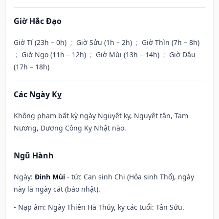
Giờ Hắc Đạo
Giờ Tí (23h – 0h)
;
Giờ Sửu (1h – 2h)
;
Giờ Thìn (7h – 8h)
;
Giờ Ngọ (11h – 12h)
;
Giờ Mùi (13h – 14h)
;
Giờ Dậu
(17h – 18h)
Các Ngày Kỵ
Không phạm bất kỳ ngày Nguyệt kỵ, Nguyệt tận, Tam
Nương, Dương Công Kỵ Nhật nào.
Ngũ Hành
Ngày:
Đinh Mùi
- tức Can sinh Chi (Hỏa sinh Thổ), ngày
này là ngày cát (bảo nhật).
- Nạp âm: Ngày Thiên Hà Thủy, kỵ các tuổi: Tân Sửu.