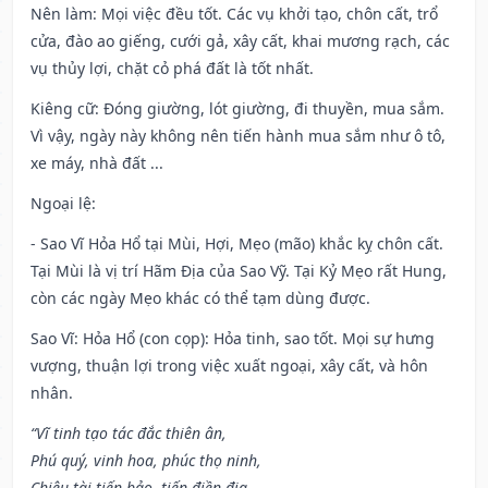
Nên làm
: Mọi việc đều tốt. Các vụ khởi tạo, chôn cất, trổ
cửa, đào ao giếng, cưới gả, xây cất, khai mương rạch, các
vụ thủy lợi, chặt cỏ phá đất là tốt nhất.
Kiêng cữ
: Đóng giường, lót giường, đi thuyền, mua sắm.
Vì vậy, ngày này không nên tiến hành mua sắm như ô tô,
xe máy, nhà đất ...
Ngoại lệ
:
- Sao Vĩ Hỏa Hổ tại Mùi, Hợi, Mẹo (mão) khắc kỵ chôn cất.
Tại Mùi là vị trí Hãm Địa của Sao Vỹ. Tại Kỷ Mẹo rất Hung,
còn các ngày Mẹo khác có thể tạm dùng được.
Sao Vĩ: Hỏa Hổ (con cọp): Hỏa tinh, sao tốt. Mọi sự hưng
vượng, thuận lợi trong việc xuất ngoại, xây cất, và hôn
nhân.
“Vĩ tinh tạo tác đắc thiên ân,
Phú quý, vinh hoa, phúc thọ ninh,
Chiêu tài tiến bảo, tiến điền địa,