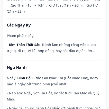
;
Giờ Thân (15h – 16h)
;
Giờ Tuất (19h – 20h)
;
Giờ Hợi
(21h – 22h)
Các Ngày Kỵ
Phạm phải ngày:
-
Kim Thần Thất Sát
: Tránh làm những công việc quan
trọng, đi xa, ký kết hợp đồng, hay bắt đầu dự án lớn...
Ngũ Hành
Ngày:
Đinh Dậu
- tức Can khắc Chi (Hỏa khắc Kim), ngày
này là ngày cát trung bình (chế nhật).
- Nạp âm: Ngày Sơn Hạ Hỏa, kỵ các tuổi: Tân Mão và Quý
Mão.
- Ngày này thuộc hành Hỏa khắc với hành Kim, ngoại trừ