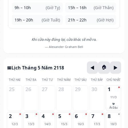
9h – 10h
(Giờ Tỵ)
15h – 16h
(Giờ Thân)
19h – 20h
(Giờ Tuất)
21h – 22h
(Giờ Hợi)
Khi cửa này đóng lại, cửa khác sẽ mở ra.
— Alexander Graham Bell
Lịch Tháng 5 Năm 2118
THỨ HAI
THỨ BA
THỨ TƯ
THỨ NĂM
THỨ SÁU
THỨ BẢY
CHỦ NHẬT
25
26
27
28
29
30
1
11/3
🐓
Ất Dậu
2
3
4
5
6
7
8
12/3
13/3
14/3
15/3
16/3
17/3
18/3