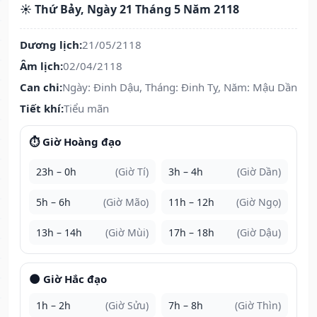
☀️ Thứ Bảy, Ngày 21 Tháng 5 Năm 2118
Dương lịch:
21/05/2118
Âm lịch:
02/04/2118
Can chi:
Ngày: Đinh Dậu, Tháng: Đinh Tỵ, Năm: Mậu Dần
Tiết khí:
Tiểu mãn
⏱️ Giờ Hoàng đạo
23h – 0h
(Giờ Tí)
3h – 4h
(Giờ Dần)
5h – 6h
(Giờ Mão)
11h – 12h
(Giờ Ngọ)
13h – 14h
(Giờ Mùi)
17h – 18h
(Giờ Dậu)
🌑 Giờ Hắc đạo
1h – 2h
(Giờ Sửu)
7h – 8h
(Giờ Thìn)