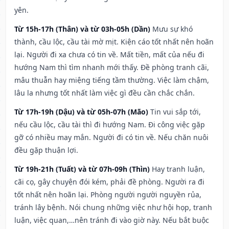
yên.
Từ 15h-17h (Thân) và từ 03h-05h (Dần)
Mưu sự khó
thành, cầu lộc, cầu tài mờ mịt. Kiện cáo tốt nhất nên hoãn
lại. Người đi xa chưa có tin về. Mất tiền, mất của nếu đi
hướng Nam thì tìm nhanh mới thấy. Đề phòng tranh cãi,
mâu thuẫn hay miệng tiếng tầm thường. Việc làm chậm,
lâu la nhưng tốt nhất làm việc gì đều cần chắc chắn.
Từ 17h-19h (Dậu) và từ 05h-07h (Mão)
Tin vui sắp tới,
nếu cầu lộc, cầu tài thì đi hướng Nam. Đi công việc gặp
gỡ có nhiều may mắn. Người đi có tin về. Nếu chăn nuôi
đều gặp thuận lợi.
Từ 19h-21h (Tuất) và từ 07h-09h (Thìn)
Hay tranh luận,
cãi cọ, gây chuyện đói kém, phải đề phòng. Người ra đi
tốt nhất nên hoãn lại. Phòng người người nguyền rủa,
tránh lây bệnh. Nói chung những việc như hội họp, tranh
luận, việc quan,…nên tránh đi vào giờ này. Nếu bắt buộc