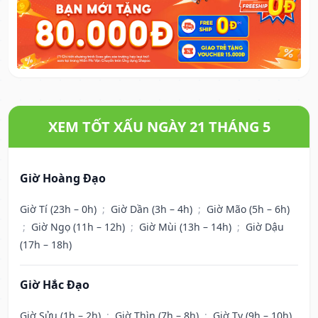
XEM TỐT XẤU NGÀY 21 THÁNG 5
Giờ Hoàng Đạo
Giờ Tí (23h – 0h)
;
Giờ Dần (3h – 4h)
;
Giờ Mão (5h – 6h)
;
Giờ Ngọ (11h – 12h)
;
Giờ Mùi (13h – 14h)
;
Giờ Dậu
(17h – 18h)
Giờ Hắc Đạo
Giờ Sửu (1h – 2h)
;
Giờ Thìn (7h – 8h)
;
Giờ Tỵ (9h – 10h)