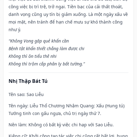
công việc bị trì trệ, trở ngại. Tiền bạc của cải thất thoát,
danh vọng cũng uy tín bị giảm xuống. Là một ngày xấu về
mọi mặt, nên tránh để hạn chế mưu sự khó thành công
như ý.
“Không Vong gặp quẻ khẩn cần
Bệnh tật khẩn thiết chẳng làm được chi
Không thì ôn tiểu thê nhi
Không thì trộm cắp phân ly bất tường.”
Nhị Thập Bát Tú
Tên sao
: Sao Liễu
Tên ngày
: Liễu Thổ Chương Nhậm Quang: Xấu (Hung tú)
Tướng tinh con gấu ngựa, chủ trị ngày thứ 7.
Nên làm
: Không có bất kỳ việc chi hạp với Sao Liễu.
Kiêng cữ
: Khởi công tạo tác việc chi cũng rất bất lợi, hung