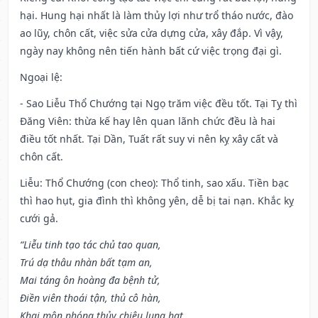
hại. Hung hại nhất là làm thủy lợi như trổ tháo nước, đào
ao lũy, chôn cất, việc sửa cửa dựng cửa, xây đắp. Vì vậy,
ngày nay không nên tiến hành bất cứ việc trọng đại gì.
Ngoại lệ
:
- Sao Liễu Thổ Chướng tại Ngọ trăm việc đều tốt. Tại Tỵ thì
Đăng Viên: thừa kế hay lên quan lãnh chức đều là hai
điều tốt nhất. Tại Dần, Tuất rất suy vi nên kỵ xây cất và
chôn cất.
Liễu: Thổ Chướng (con cheo): Thổ tinh, sao xấu. Tiền bạc
thì hao hụt, gia đình thì không yên, dễ bị tai nạn. Khắc kỵ
cưới gả.
“Liễu tinh tạo tác chủ tao quan,
Trú dạ thâu nhàn bất tạm an,
Mai táng ôn hoàng đa bệnh tử,
Điền viên thoái tận, thủ cô hàn,
Khai môn phóng thủy chiêu lung hạt,