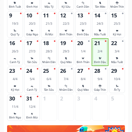
🐕
🐖
🐀
🐂
🐅
🐈
🐉
Bính Tuất
Đinh Hợi
Mậu Tý
Kỷ Sửu
Canh Dần
Tân Mão
Nhâm Thìn
9
10
11
12
13
14
15
19/3
20/3
21/3
22/3
23/3
24/3
25/3
🐍
🐎
🐐
🐒
🐓
🐕
🐖
Quý Tỵ
Giáp Ngọ
Ất Mùi
Bính Thân
Đinh Dậu
Mậu Tuất
Kỷ Hợi
16
17
18
19
20
21
22
26/3
27/3
28/3
29/3
1/4
2/4
3/4
🐀
🐂
🐅
🐈
🐒
🐓
🐕
Canh Tý
Tân Sửu
Nhâm Dần
Quý Mão
Bính Thân
Đinh Dậu
Mậu Tuất
23
24
25
26
27
28
29
4/4
5/4
6/4
7/4
8/4
9/4
10/4
🐖
🐀
🐂
🐅
🐈
🐉
🐍
Kỷ Hợi
Canh Tý
Tân Sửu
Nhâm Dần
Quý Mão
Giáp Thìn
Ất Tỵ
30
31
1
2
3
4
5
11/4
12/4
🐎
🐐
Bính Ngọ
Đinh Mùi