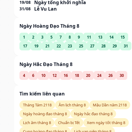
Ngày tổng khởi nghĩa
19/08
Lễ Vu Lan
31/08
Ngày Hoàng Đạo Tháng 8
1
2
3
5
7
8
9
11
13
14
15
17
19
21
22
23
25
27
28
29
31
Ngày Hắc Đạo Tháng 8
4
6
10
12
16
18
20
24
26
30
Tìm kiếm liên quan
Tháng Tám 2118
Âm lịch tháng 8
Mậu Dần năm 2118
Ngày hoàng đạo tháng 8
Ngày hắc đạo tháng 8
Lịch âm tháng 8
Chuẩn bị Tết
Xem ngày tốt tháng 8
Cung hoàng đạo tháng 8
Lịch vạn niên tháng 8