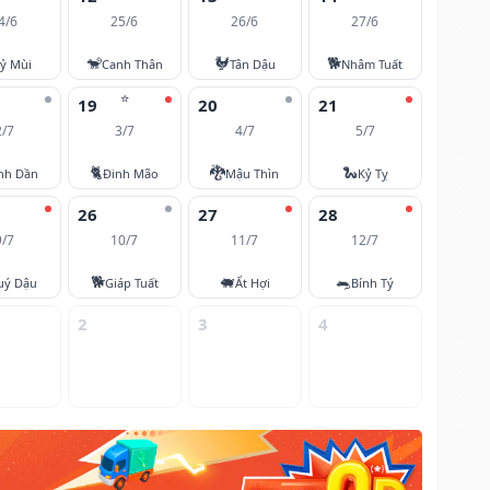
4/6
25/6
26/6
27/6
🐒
🐓
🐕
ỷ Mùi
Canh Thân
Tân Dậu
Nhâm Tuất
⭐
19
20
21
2/7
3/7
4/7
5/7
🐈
🐉
🐍
nh Dần
Đinh Mão
Mậu Thìn
Kỷ Tỵ
26
27
28
9/7
10/7
11/7
12/7
🐕
🐖
🐀
uý Dậu
Giáp Tuất
Ất Hợi
Bính Tý
2
3
4