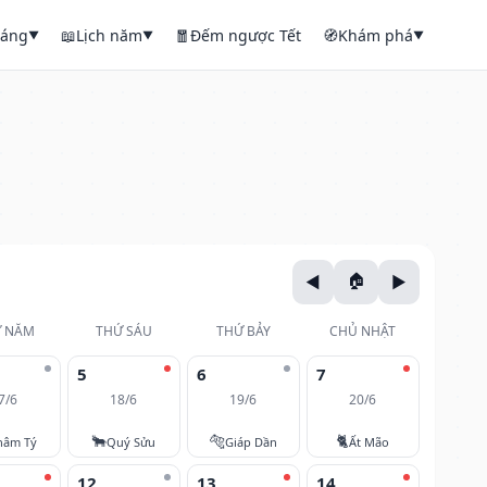
háng
📖
Lịch năm
🧧
Đếm ngược Tết
🧭
Khám phá
▼
▼
▼
 NĂM
THỨ SÁU
THỨ BẢY
CHỦ NHẬT
5
6
7
7/6
18/6
19/6
20/6
🐂
🐅
🐈
hâm Tý
Quý Sửu
Giáp Dần
Ất Mão
12
13
14