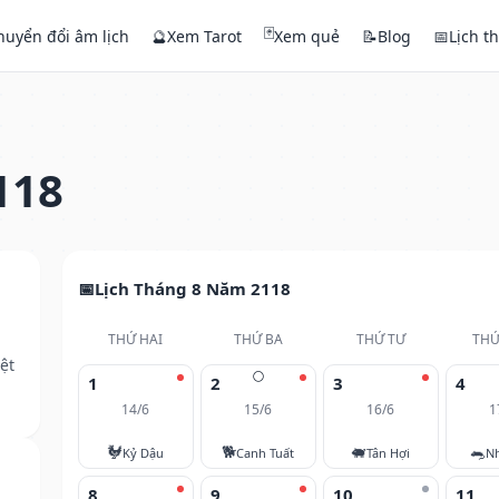
🃏
huyển đổi âm lịch
🔮
Xem Tarot
Xem quẻ
📝
Blog
📅
Lịch t
118
Lịch Tháng 8 Năm 2118
THỨ HAI
THỨ BA
THỨ TƯ
THỨ
ệt
🌕
1
2
3
4
14/6
15/6
16/6
1
🐓
🐕
🐖
🐀
Kỷ Dậu
Canh Tuất
Tân Hợi
N
8
9
10
11