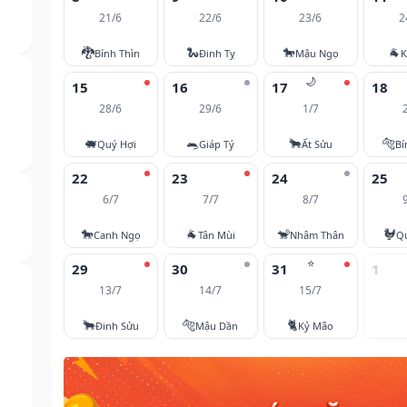
21/6
22/6
23/6
2
🐉
🐍
🐎
🐐
Bính Thìn
Đinh Tỵ
Mậu Ngọ
K
🌙
15
16
17
18
28/6
29/6
1/7
🐖
🐀
🐂
🐅
Quý Hợi
Giáp Tý
Ất Sửu
Bí
22
23
24
25
6/7
7/7
8/7
🐎
🐐
🐒
🐓
Canh Ngọ
Tân Mùi
Nhâm Thân
Q
⭐
29
30
31
1
13/7
14/7
15/7
🐂
🐅
🐈
Đinh Sửu
Mậu Dần
Kỷ Mão