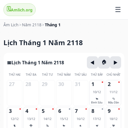
🗓️
Amlich.org
Âm Lịch
>
Năm 2118
>
Tháng 1
Lịch Tháng 1 Năm 2118
Lịch Tháng 1 Năm 2118
THỨ HAI
THỨ BA
THỨ TƯ
THỨ NĂM
THỨ SÁU
THỨ BẢY
CHỦ NHẬT
27
28
29
30
31
1
2
10/12
11/12
🐂
🐅
Đinh Sửu
Mậu Dần
3
4
5
6
7
8
9
12/12
13/12
14/12
15/12
16/12
17/12
18/12
🐈
🐉
🐍
🐎
🐐
🐒
🐓