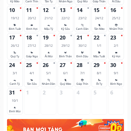
Kỷ Mão
Canh Thìn
Tân Tỵ
Nhâm Ngọ
Quý Mùi
Giáp Thân
Ất Dậu
10
11
12
13
14
15
16
19/12
20/12
21/12
22/12
23/12
24/12
25/12
🐕
🐖
🐀
🐂
🐅
🐈
🐉
Bính Tuất
Đinh Hợi
Mậu Tý
Kỷ Sửu
Canh Dần
Tân Mão
Nhâm Thìn
17
18
19
20
21
22
23
26/12
27/12
28/12
29/12
30/12
1/1
2/1
🐍
🐎
🐐
🐒
🐓
🐕
🐖
Quý Tỵ
Giáp Ngọ
Ất Mùi
Bính Thân
Đinh Dậu
Mậu Tuất
Kỷ Hợi
24
25
26
27
28
29
30
3/1
4/1
5/1
6/1
7/1
8/1
9/1
🐀
🐂
🐅
🐈
🐉
🐍
🐎
Canh Tý
Tân Sửu
Nhâm Dần
Quý Mão
Giáp Thìn
Ất Tỵ
Bính Ngọ
31
1
2
3
4
5
6
10/1
🐐
Đinh Mùi