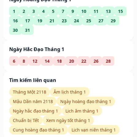
1
2
3
4
5
7
9
10
11
13
15
16
17
19
21
23
24
25
27
29
30
31
Ngày Hắc Đạo Tháng 1
6
8
12
14
18
20
22
26
28
Tìm kiếm liên quan
Tháng Một 2118
Âm lịch tháng 1
Mậu Dần năm 2118
Ngày hoàng đạo tháng 1
Ngày hắc đạo tháng 1
Lịch âm tháng 1
Chuẩn bị Tết
Xem ngày tốt tháng 1
Cung hoàng đạo tháng 1
Lịch vạn niên tháng 1